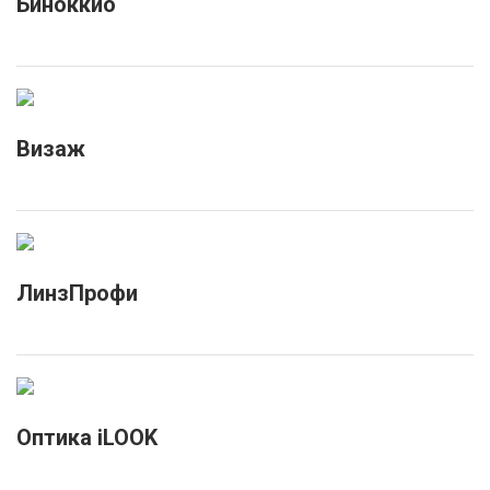
Биноккио
Визаж
ЛинзПрофи
Оптика iLOOK