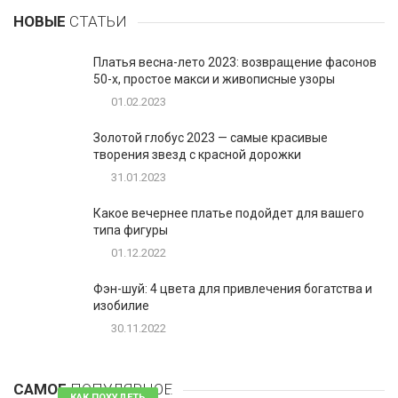
НОВЫЕ
СТАТЬИ
Платья весна-лето 2023: возвращение фасонов
50-х, простое макси и живописные узоры
01.02.2023
Золотой глобус 2023 — самые красивые
творения звезд с красной дорожки
31.01.2023
Какое вечернее платье подойдет для вашего
типа фигуры
01.12.2022
Фэн-шуй: 4 цвета для привлечения богатства и
изобилие
30.11.2022
1
Таблетки для похудения - обзор эффективных и
безопасных
САМОЕ
ПОПУЛЯРНОЕ
81 комментарий
КАК ПОХУДЕТЬ