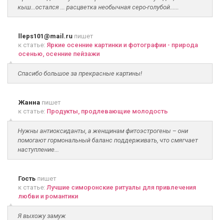
кыш...остался ... расцветка необычная серо-голубой......
lleps101@mail.ru
пишет
к статье:
Яркие осенние картинки и фотографии - природа
осенью, осенние пейзажи
Спасибо большое за прекрасные картины!
Жанна
пишет
к статье:
Продукты, продлевающие молодость
Нужны антиоксиданты, а женщинам фитоэстрогены – они
помогают гормональный баланс поддерживать, что смягчает
наступление...
Гость
пишет
к статье:
Лучшие симоронские ритуалы для привлечения
любви и романтики
Я выхожу замуж