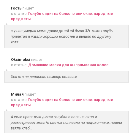
Гость
пишет
к статье:
Голубь сидит на балконе или окне: народные
предметы
а у нас умерла мама двоих детей ей было 32г тоже голубь
прилетал и ждали хороших новостей а вышло по другому
хотя...
Oksimoksi
пишет
к статье:
Домашние маски для выпрямления волос
Хна-это не реальная помощь волосам
Милая
пишет
к статье:
Голубь сидит на балконе или окне: народные
предметы
А если прилетела дикая голубка и села на окно и
расматривает меня?я цветок поливала на подоконнике..пошла
взяла хлеб...