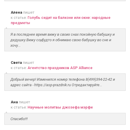
Алена
пишет
к статье:
Голубь сидит на балконе или окне: народные
предметы
Я в последнее время вижу в своих снах покойную бабушку и
дедушку.Вижу соң, будто я обнимаю свою бабушку во сне и
хочу...
Света
пишет
к статье:
Агентство праздников ASP Alliance
Добрый вечер! Изменился номер телефона 8(499)394-22-42 и
адрес сайта - https://asp-prazdnik.ru Отредактируйте...
Ана
пишет
к статье:
Научные молитвы джозефа мэрфи
Спасибо!!!