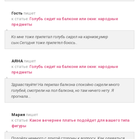
Гость
пишет
к статье:
Голубь сидит на балконе или окне: народные
предметы
Ко мне тоже прилетал голубь сидел на карнизе,умер
сын.Сегодня тоже прилетел боюсь..
АЯНА
пишет
к статье:
Голубь сидит на балконе или окне: народные
предметы
Здравствуйте! На перилах балкона спокойно сидели много
голубей, смотрели на пол балкона, но там ничего нету. Я
прогнала...
Мария
пишет
к статье:
Какое вечернее платье подойдет для вашего типа
фигуры
Подойду немного с другой стороны к вопросу. Как одеваться