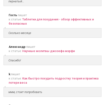
пернатый...
Гость
пишет
к статье:
Таблетки для похудения - обзор эффективных и
безопасных
Сколько месяце
Александр
пишет
к статье:
Научные молитвы джозефа мэрфи
Спасибо!
k
пишет
к статье:
Как быстро похудеть подростку: теория и практика
потери веса
ммм, стоит попробовать