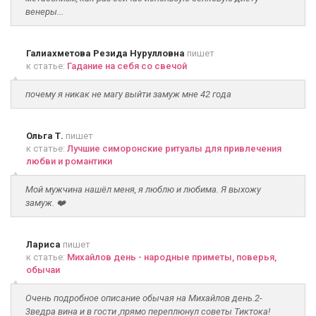
венеры...
Галиахметова Резида Нурулловна
пишет
к статье:
Гадание на себя со свечой
почему я никак не магу выйти замуж мне 42 года
Ольга Т.
пишет
к статье:
Лучшие симоронские ритуалы для привлечения
любви и романтики
Мой мужчина нашёл меня, я люблю и любима. Я выхожу
замуж. ❤️
Лариса
пишет
к статье:
Михайлов день - народные приметы, поверья,
обычаи
Очень подробное описание обычая на Михайлов день.2-
3ведра вина и в гости ,прямо переплюнул советы Тиктока!