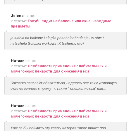
Jelena
пишет
к статье:
Голубь сидит на балконе или окне: народные
предметы
ja sidela na balkone i slegka poschelochnulasja i w otwet
natschela Golubka workowat.K tschemu eto?
Натали
пишет
к статье:
Особенности применения слабительных и
мочегонных лекарств для снижения веса
Сохраню ваш сайт обязательно, надеюсь все таки уголовную
ответственность примут к таким " специалистам" как...
Натали
пишет
к статье:
Особенности применения слабительных и
мочегонных лекарств для снижения веса
Хотела бы поймать эту тварь, каторая такое пишет про