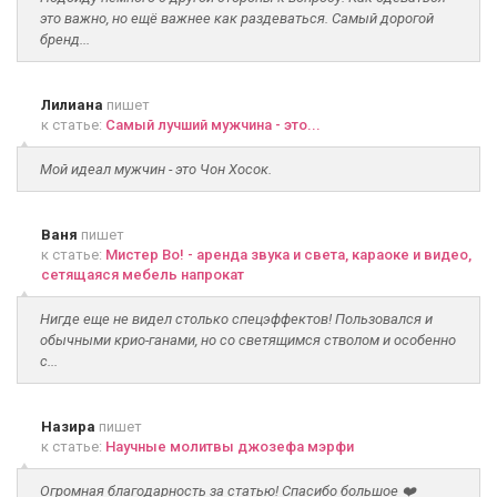
это важно, но ещё важнее как раздеваться. Самый дорогой
бренд...
Лилиана
пишет
к статье:
Самый лучший мужчина - это...
Мой идеал мужчин - это Чон Хосок.
Ваня
пишет
к статье:
Мистер Во! - аренда звука и света, караоке и видео,
сетящаяся мебель напрокат
Нигде еще не видел столько спецэффектов! Пользовался и
обычными крио-ганами, но со светящимся стволом и особенно
с...
Назира
пишет
к статье:
Научные молитвы джозефа мэрфи
Огромная благодарность за статью! Спасибо большое ❤️