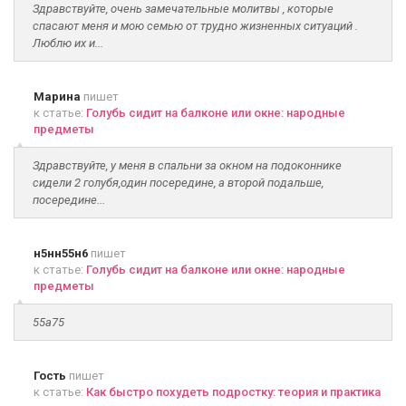
Здравствуйте, очень замечательные молитвы , которые
спасают меня и мою семью от трудно жизненных ситуаций .
Люблю их и...
Марина
пишет
к статье:
Голубь сидит на балконе или окне: народные
предметы
Здравствуйте, у меня в спальни за окном на подоконнике
сидели 2 голубя,один посередине, а второй подальше,
посередине...
н5нн55н6
пишет
к статье:
Голубь сидит на балконе или окне: народные
предметы
55а75
Гость
пишет
к статье:
Как быстро похудеть подростку: теория и практика