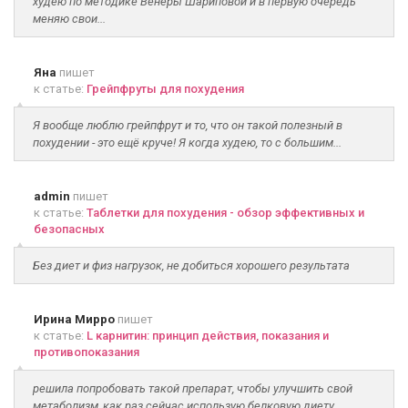
худею по методике Венеры Шариповой и в первую очередь
меняю свои...
Яна
пишет
к статье:
Грейпфруты для похудения
Я вообще люблю грейпфрут и то, что он такой полезный в
похудении - это ещё круче! Я когда худею, то с большим...
admin
пишет
к статье:
Таблетки для похудения - обзор эффективных и
безопасных
Без диет и физ нагрузок, не добиться хорошего результата
Ирина Мирро
пишет
к статье:
L карнитин: принцип действия, показания и
противопоказания
решила попробовать такой препарат, чтобы улучшить свой
метаболизм, как раз сейчас использую белковую диету