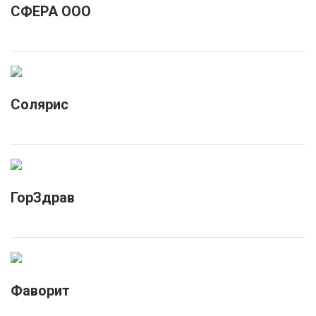
СФЕРА ООО
Солярис
ГорЗдрав
Фаворит