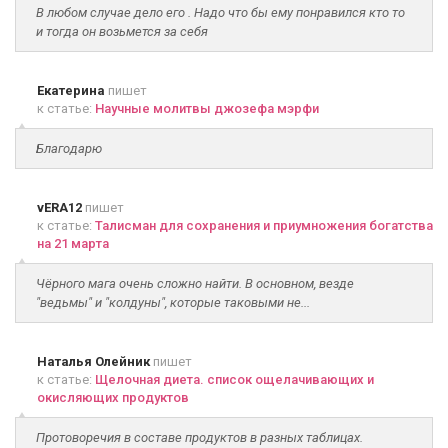
В любом случае дело его . Надо что бы ему понравился кто то
и тогда он возьмется за себя
Екатерина
пишет
к статье:
Научные молитвы джозефа мэрфи
Благодарю
vERA12
пишет
к статье:
Талисман для сохранения и приумножения богатства
на 21 марта
Чёрного мага очень сложно найти. В основном, везде
"ведьмы" и "колдуны", которые таковыми не...
Наталья Олейник
пишет
к статье:
Щелочная диета. список ощелачивающих и
окисляющих продуктов
Протоворечия в составе продуктов в разных таблицах.