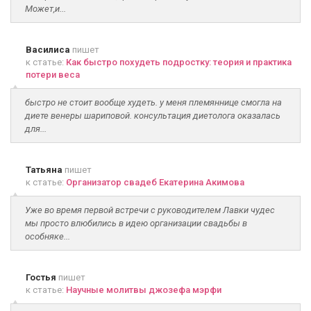
Может,и...
Василиса
пишет
к статье:
Как быстро похудеть подростку: теория и практика
потери веса
быстро не стоит вообще худеть. у меня племяннице смогла на
диете венеры шариповой. консультация диетолога оказалась
для...
Татьяна
пишет
к статье:
Организатор свадеб Екатерина Акимова
Уже во время первой встречи с руководителем Лавки чудес
мы просто влюбились в идею организации свадьбы в
особняке...
Гостья
пишет
к статье:
Научные молитвы джозефа мэрфи