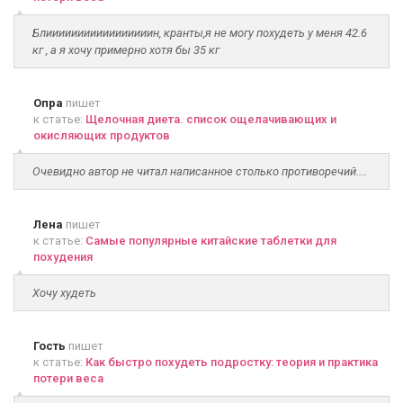
Блииииииииииииииииин, кранты,я не могу похудеть у меня 42.6
кг , а я хочу примерно хотя бы 35 кг
Опра
пишет
к статье:
Щелочная диета. список ощелачивающих и
окисляющих продуктов
Очевидно автор не читал написанное столько противоречий....
Лена
пишет
к статье:
Самые популярные китайские таблетки для
похудения
Хочу худеть
Гость
пишет
к статье:
Как быстро похудеть подростку: теория и практика
потери веса