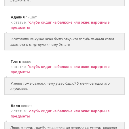
Ваши и эти...
Адалия
пишет
к статье:
Голубь сидит на балконе или окне: народные
предметы
Я готовила на кухне окно было открыто голубь тёмный хотел
залететь я отпугнула к чему бы это
Гость
пишет
к статье:
Голубь сидит на балконе или окне: народные
предметы
У меня тоже самое,к чему у вас было? У меня сегодня это
случилось
Леся
пишет
к статье:
Голубь сидит на балконе или окне: народные
предметы
Просто сидит голубь на карнизе за окном и не уходит, сказала