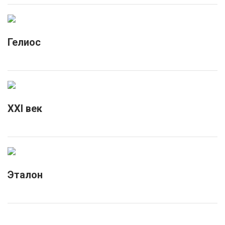
Гелиос
XXI век
Эталон