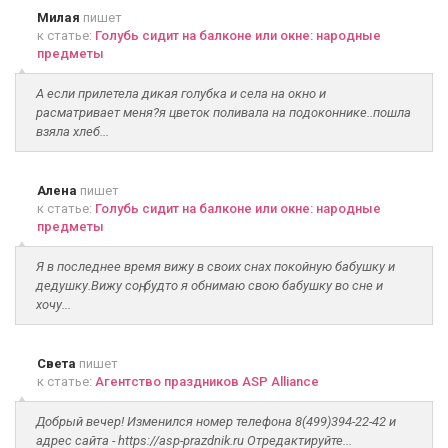
Милая
пишет
к статье:
Голубь сидит на балконе или окне: народные
предметы
А если прилетела дикая голубка и села на окно и
расматривает меня?я цветок поливала на подоконнике..пошла
взяла хлеб...
Алена
пишет
к статье:
Голубь сидит на балконе или окне: народные
предметы
Я в последнее время вижу в своих снах покойную бабушку и
дедушку.Вижу соң, будто я обнимаю свою бабушку во сне и
хочу...
Света
пишет
к статье:
Агентство праздников ASP Alliance
Добрый вечер! Изменился номер телефона 8(499)394-22-42 и
адрес сайта - https://asp-prazdnik.ru Отредактируйте...