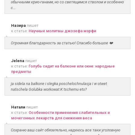
обычными крио-ганами, но со светящимся стволом и особенно
с...
Назира
пишет
к статье:
Научные молитвы джозефа мэрфи
Огромная благодарность за статью! Спасибо большое ❤️
Jelena
пишет
к статье:
Голубь сидит на балконе или окне: народные
предметы
ja sidela na balkone i slegka poschelochnulasja i w otwet
natschela Golubka workowat.K tschemu eto?
Натали
пишет
к статье:
Особенности применения слабительных и
мочегонных лекарств для снижения веса
Сохраню ваш сайт обязательно, надеюсь все таки уголовную