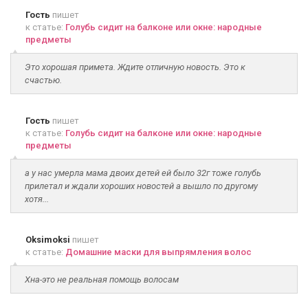
Гость
пишет
к статье:
Голубь сидит на балконе или окне: народные
предметы
Это хорошая примета. Ждите отличную новость. Это к
счастью.
Гость
пишет
к статье:
Голубь сидит на балконе или окне: народные
предметы
а у нас умерла мама двоих детей ей было 32г тоже голубь
прилетал и ждали хороших новостей а вышло по другому
хотя...
Oksimoksi
пишет
к статье:
Домашние маски для выпрямления волос
Хна-это не реальная помощь волосам