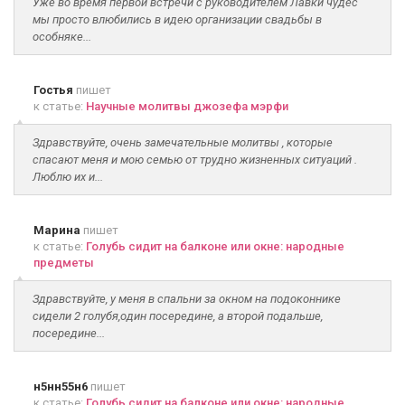
Уже во время первой встречи с руководителем Лавки чудес
мы просто влюбились в идею организации свадьбы в
особняке...
Гостья
пишет
к статье:
Научные молитвы джозефа мэрфи
Здравствуйте, очень замечательные молитвы , которые
спасают меня и мою семью от трудно жизненных ситуаций .
Люблю их и...
Марина
пишет
к статье:
Голубь сидит на балконе или окне: народные
предметы
Здравствуйте, у меня в спальни за окном на подоконнике
сидели 2 голубя,один посередине, а второй подальше,
посередине...
н5нн55н6
пишет
к статье:
Голубь сидит на балконе или окне: народные