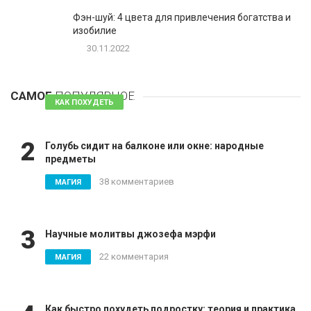
Фэн-шуй: 4 цвета для привлечения богатства и
изобилие
30.11.2022
1
Таблетки для похудения - обзор эффективных и
безопасных
САМОЕ
ПОПУЛЯРНОЕ
81 комментарий
КАК ПОХУДЕТЬ
2
Голубь сидит на балконе или окне: народные
предметы
38 комментариев
МАГИЯ
3
Научные молитвы джозефа мэрфи
22 комментария
МАГИЯ
Как быстро похудеть подростку: теория и практика