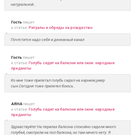
натуральной...
Гость
пишет
к статье:
Ритуалы и обряды на рождество
Почтстится надо себя и денежный канал
Гость
пишет
к статье:
Голубь сидит на балконе или окне: народные
предметы
Ко мне тоже прилетал голубь сидел на карнизе,умер
сын.Сегодня тоже прилетел боюсь..
АЯНА
пишет
к статье:
Голубь сидит на балконе или окне: народные
предметы
Здравствуйте! На перилах балкона спокойно сидели много
голубей, смотрели на пол балкона, но там ничего нету. Я