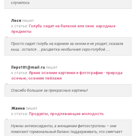
случилось
Леся
пишет
к статье:
Голубь сидит на балконе или окне: народные
предметы
Просто сидит голубь на карнизе за окном и не уходит, сказала
кыш...остался ... расцветка необычная серо-голубой......
lleps101@mail.ru
пишет
к статье:
Яркие осенние картинки и фотографии - природа
осенью, осенние пейзажи
Спасибо большое за прекрасные картины!
Жанна
пишет
к статье:
Продукты, продлевающие молодость
Нужны антиоксиданты, а женщинам фитоэстрогены – они
помогают гормональный баланс поддерживать, что смягчает