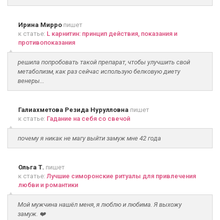
Ирина Мирро
пишет
к статье:
L карнитин: принцип действия, показания и
противопоказания
решила попробовать такой препарат, чтобы улучшить свой
метаболизм, как раз сейчас использую белковую диету
венеры...
Галиахметова Резида Нурулловна
пишет
к статье:
Гадание на себя со свечой
почему я никак не магу выйти замуж мне 42 года
Ольга Т.
пишет
к статье:
Лучшие симоронские ритуалы для привлечения
любви и романтики
Мой мужчина нашёл меня, я люблю и любима. Я выхожу
замуж. ❤️