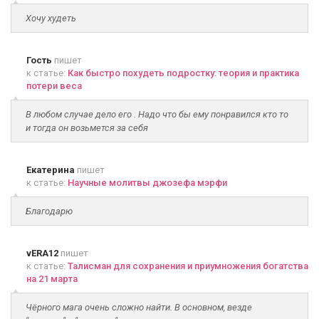
Хочу худеть
Гость
пишет
к статье:
Как быстро похудеть подростку: теория и практика
потери веса
В любом случае дело его . Надо что бы ему понравился кто то
и тогда он возьмется за себя
Екатерина
пишет
к статье:
Научные молитвы джозефа мэрфи
Благодарю
vERA12
пишет
к статье:
Талисман для сохранения и приумножения богатства
на 21 марта
Чёрного мага очень сложно найти. В основном, везде