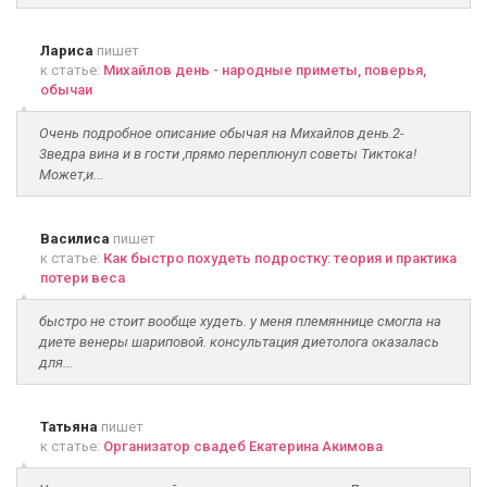
Лариса
пишет
к статье:
Михайлов день - народные приметы, поверья,
обычаи
Очень подробное описание обычая на Михайлов день.2-
3ведра вина и в гости ,прямо переплюнул советы Тиктока!
Может,и...
Василиса
пишет
к статье:
Как быстро похудеть подростку: теория и практика
потери веса
быстро не стоит вообще худеть. у меня племяннице смогла на
диете венеры шариповой. консультация диетолога оказалась
для...
Татьяна
пишет
к статье:
Организатор свадеб Екатерина Акимова