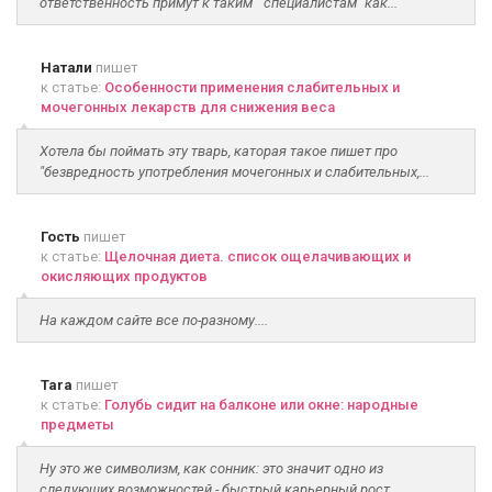
ответственность примут к таким " специалистам" как...
Натали
пишет
к статье:
Особенности применения слабительных и
мочегонных лекарств для снижения веса
Хотела бы поймать эту тварь, каторая такое пишет про
"безвредность употребления мочегонных и слабительных,...
Гость
пишет
к статье:
Щелочная диета. список ощелачивающих и
окисляющих продуктов
На каждом сайте все по-разному....
Tara
пишет
к статье:
Голубь сидит на балконе или окне: народные
предметы
Ну это же символизм, как сонник: это значит одно из
следующих возможностей - быстрый карьерный рост,