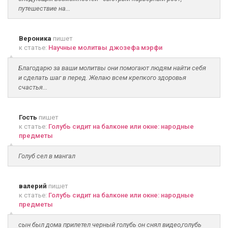
путешествие на...
Вероника
пишет
к статье:
Научные молитвы джозефа мэрфи
Благодарю за ваши молитвы они помогают людям найти себя
и сделать шаг в перед. Желаю всем крепкого здоровья
счастья...
Гость
пишет
к статье:
Голубь сидит на балконе или окне: народные
предметы
Голуб сел в мангал
валерий
пишет
к статье:
Голубь сидит на балконе или окне: народные
предметы
сын был дома прилетел черный голубь он снял видео,голубь