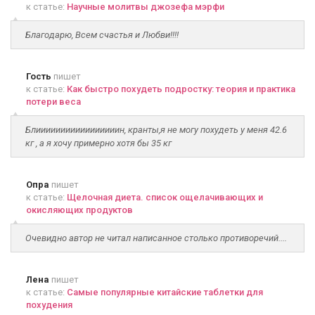
к статье:
Научные молитвы джозефа мэрфи
Благодарю, Всем счастья и Любви!!!!
Гость
пишет
к статье:
Как быстро похудеть подростку: теория и практика
потери веса
Блииииииииииииииииин, кранты,я не могу похудеть у меня 42.6
кг , а я хочу примерно хотя бы 35 кг
Опра
пишет
к статье:
Щелочная диета. список ощелачивающих и
окисляющих продуктов
Очевидно автор не читал написанное столько противоречий....
Лена
пишет
к статье:
Самые популярные китайские таблетки для
похудения