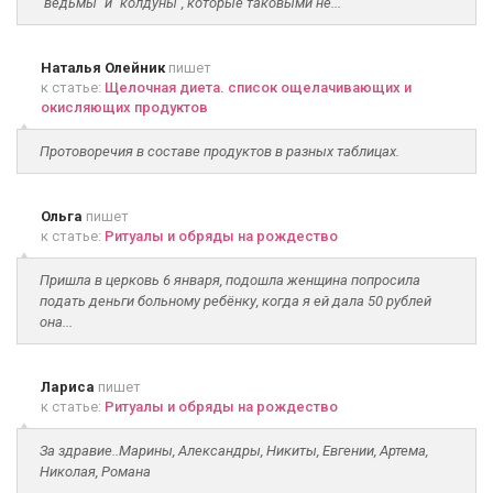
"ведьмы" и "колдуны", которые таковыми не...
Наталья Олейник
пишет
к статье:
Щелочная диета. список ощелачивающих и
окисляющих продуктов
Протоворечия в составе продуктов в разных таблицах.
Ольга
пишет
к статье:
Ритуалы и обряды на рождество
Пришла в церковь 6 января, подошла женщина попросила
подать деньги больному ребёнку, когда я ей дала 50 рублей
она...
Лариса
пишет
к статье:
Ритуалы и обряды на рождество
За здравие..Марины, Александры, Никиты, Евгении, Артема,
Николая, Романа