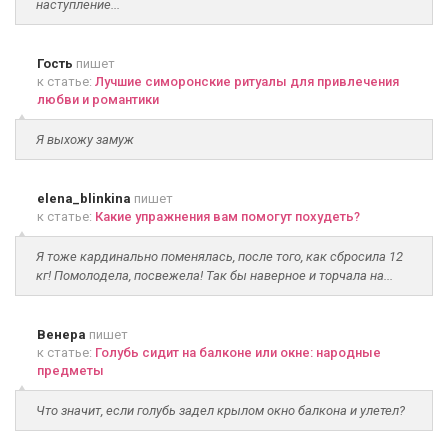
наступление...
Гость
пишет
к статье:
Лучшие симоронские ритуалы для привлечения
любви и романтики
Я выхожу замуж
elena_blinkina
пишет
к статье:
Какие упражнения вам помогут похудеть?
Я тоже кардинально поменялась, после того, как сбросила 12
кг! Помолодела, посвежела! Так бы наверное и торчала на...
Венера
пишет
к статье:
Голубь сидит на балконе или окне: народные
предметы
Что значит, если голубь задел крылом окно балкона и улетел?