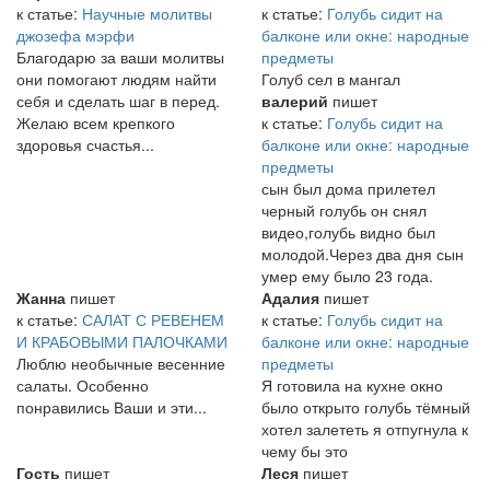
к статье:
Научные молитвы
к статье:
Голубь сидит на
джозефа мэрфи
балконе или окне: народные
Благодарю за ваши молитвы
предметы
они помогают людям найти
Голуб сел в мангал
себя и сделать шаг в перед.
валерий
пишет
Желаю всем крепкого
к статье:
Голубь сидит на
здоровья счастья...
балконе или окне: народные
предметы
сын был дома прилетел
черный голубь он снял
видео,голубь видно был
молодой.Через два дня сын
умер ему было 23 года.
Жанна
пишет
Адалия
пишет
к статье:
САЛАТ С РЕВЕНЕМ
к статье:
Голубь сидит на
И КРАБОВЫМИ ПАЛОЧКАМИ
балконе или окне: народные
Люблю необычные весенние
предметы
салаты. Особенно
Я готовила на кухне окно
понравились Ваши и эти...
было открыто голубь тёмный
хотел залететь я отпугнула к
чему бы это
Гость
пишет
Леся
пишет