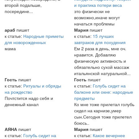
второй подальше,
и практика потери веса
посередине...
это физически не
возможно,иначе могут
начаться проблемы
араб
пишет
Мария
пишет
к статье:
Народные приметы
к статье:
15 лучших
для новорожденных
завтраков для похудения
мама
Ем 2 раза в день, мне оч.
нравится. Добавляю
физическую активность и
обязательно сухой массаж
итальянской натуральной...
Гость
пишет
Гость
пишет
к статье:
Ритуалы и обряды
к статье:
Голубь сидит на
на рождество
балконе или окне: народные
Почтстится надо себя и
предметы
денежный канал
Ко мне тоже прилетал голубь
сидел на карнизе,умер
сын.Сегодня тоже прилетел
боюсь..
АЯНА
пишет
Мария
пишет
к статье:
Голубь сидит на
к статье:
Какое вечернее