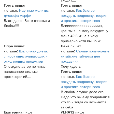
уходит....
Гость
пишет
Гость
пишет
к статье:
Научные молитвы
к статье:
Как быстро
джозефа мэрфи
похудеть подростку: теория
Благодарю, Всем счастья и
и практика потери веса
Любви!!!!
Блииииииииииииииииин,
кранты,я не могу похудеть у
меня 42.6 кг , а я хочу
примерно хотя бы 35 кг
Опра
пишет
Лена
пишет
к статье:
Щелочная диета.
к статье:
Самые популярные
список ощелачивающих и
китайские таблетки для
окисляющих продуктов
похудения
Очевидно автор не читал
Хочу худеть
написанное столько
Гость
пишет
противоречий....
к статье:
Как быстро
похудеть подростку: теория
и практика потери веса
В любом случае дело его .
Надо что бы ему понравился
кто то и тогда он возьмется
за себя
Екатерина
пишет
vERA12
пишет