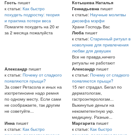
Гость
пишет
Котышева Наталья
к статье:
Как быстро
Геннадьевна
пишет
похудеть подростку: теория
к статье:
Научные молитвы
и практика потери веса
джозефа мэрфи
Помагите похудеть на 20 кг
Храни Господь Вас
за 2 месяца пожалуйста
Люба
пишет
к статье:
Старинный ритуал в
новолуние для привлечения
любви для девушек
Все не правда,ничего
ритуалы не работают
Александр
пишет
Александр
пишет
к статье:
Почему от сладкого
к статье:
Почему от сладкого
появляются прыщи?
появляются прыщи?
За совет Ретасола и иных на
15 лет страдал. Бегал по
изотретиноине надо ремня
дерматологам,
по одному месту. Если сами
гастроэнтерологам...
не соображаете, так другим
Выкинутые деньги на
не советуйте...
некомпетентную укр.
медицину. Разные...
Инна
пишет
Маргарита
пишет
к статье:
Как быстро
к статье:
Как быстро