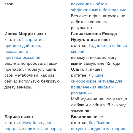
свои...
похудения - обзор
эффективных и безопасных
Без диет и физ нагрузок, не
добиться хорошего
результата
Ирина Мирро
пишет
Галиахметова Резида
к статье:
L карнитин:
Нурулловна
пишет
принцип действия,
к статье:
Гадание на себя со
показания и
свечой
противопоказания
почему я никак не магу
решила попробовать такой
выйти замуж мне 42 года
препарат, чтобы улучшить
Ольга Т.
пишет
свой метаболизм, как раз
к статье:
Лучшие
сейчас использую белковую
симоронские ритуалы для
диету венеры...
привлечения любви и
романтики
Мой мужчина нашёл меня, я
люблю и любима. Я выхожу
замуж. ❤️
Лариса
пишет
Василиса
пишет
к статье:
Михайлов день -
к статье:
Как быстро
народные приметы, поверья,
похудеть подростку: теория