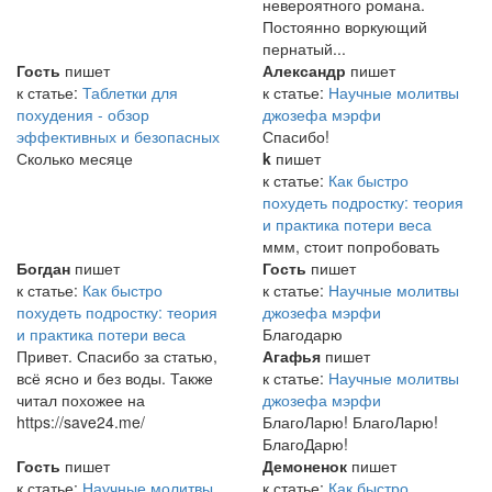
невероятного романа.
Постоянно воркующий
пернатый...
Гость
пишет
Александр
пишет
к статье:
Таблетки для
к статье:
Научные молитвы
похудения - обзор
джозефа мэрфи
эффективных и безопасных
Спасибо!
Сколько месяце
k
пишет
к статье:
Как быстро
похудеть подростку: теория
и практика потери веса
ммм, стоит попробовать
Богдан
пишет
Гость
пишет
к статье:
Как быстро
к статье:
Научные молитвы
похудеть подростку: теория
джозефа мэрфи
и практика потери веса
Благодарю
Привет. Спасибо за статью,
Агафья
пишет
всё ясно и без воды. Также
к статье:
Научные молитвы
читал похожее на
джозефа мэрфи
https://save24.me/
БлагоЛарю! БлагоЛарю!
БлагоДарю!
Гость
пишет
Демоненок
пишет
к статье:
Научные молитвы
к статье:
Как быстро