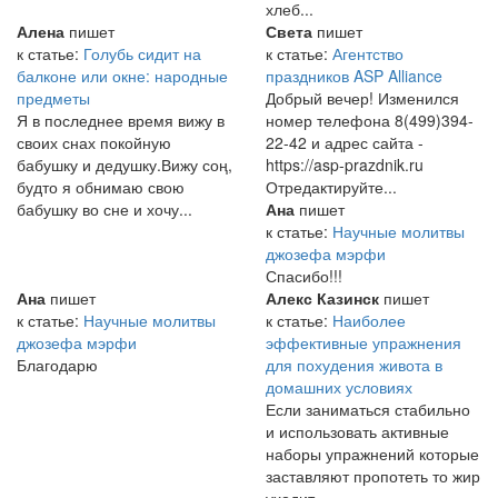
хлеб...
Алена
пишет
Света
пишет
к статье:
Голубь сидит на
к статье:
Агентство
балконе или окне: народные
праздников ASP Alliance
предметы
Добрый вечер! Изменился
Я в последнее время вижу в
номер телефона 8(499)394-
своих снах покойную
22-42 и адрес сайта -
бабушку и дедушку.Вижу соң,
https://asp-prazdnik.ru
будто я обнимаю свою
Отредактируйте...
бабушку во сне и хочу...
Ана
пишет
к статье:
Научные молитвы
джозефа мэрфи
Спасибо!!!
Ана
пишет
Алекс Казинск
пишет
к статье:
Научные молитвы
к статье:
Наиболее
джозефа мэрфи
эффективные упражнения
Благодарю
для похудения живота в
домашних условиях
Если заниматься стабильно
и использовать активные
наборы упражнений которые
заставляют пропотеть то жир