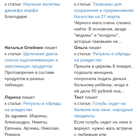
к статье:
Научные молитвы
к статье:
Талисман для
джозефа мэрфи
сохранения и приумножения
Благодарю
богатства на 21 марта
Чёрного мага очень сложно
найти. В основном, везде
"ведьмы" и "колдуны",
которые таковыми не...
Наталья Олейник
пишет
Ольга
пишет
к статье:
Щелочная диета.
к статье:
Ритуалы и обряды
список ощелачивающих и
на рождество
окисляющих продуктов
Пришла в церковь 6 января,
Протоворечия в составе
подошла женщина
продуктов в разных
попросила подать деньги
таблицах.
больному ребёнку, когда я
ей дала 50 рублей она...
Лариса
пишет
Тест
пишет
к статье:
Ритуалы и обряды
к статье:
Голубь сидит на
на рождество
балконе или окне: народные
За здравие..Марины,
предметы
Александры, Никиты,
Если голубь сидит на окне и
Евгении, Артема, Николая,
воркует, нужно жать встречи
Романа
с любимым или