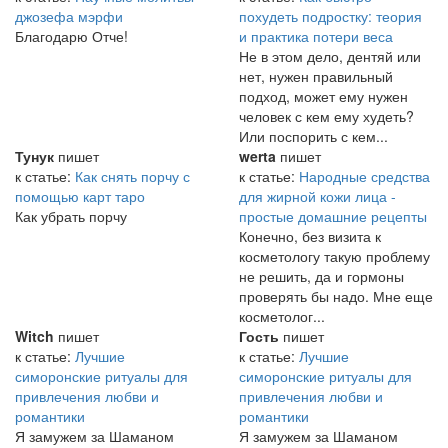
джозефа мэрфи
похудеть подростку: теория
Благодарю Отче!
и практика потери веса
Не в этом дело, дентяй или
нет, нужен правильный
подход, может ему нужен
человек с кем ему худеть?
Или поспорить с кем...
Тунук
пишет
werta
пишет
к статье:
Как снять порчу с
к статье:
Народные средства
помощью карт таро
для жирной кожи лица -
Как убрать порчу
простые домашние рецепты
Конечно, без визита к
косметологу такую проблему
не решить, да и гормоны
проверять бы надо. Мне еще
косметолог...
Witch
пишет
Гость
пишет
к статье:
Лучшие
к статье:
Лучшие
симоронские ритуалы для
симоронские ритуалы для
привлечения любви и
привлечения любви и
романтики
романтики
Я замужем за Шаманом
Я замужем за Шаманом