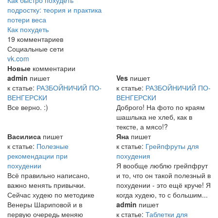
Как быстро похудеть
подростку: теория и практика
потери веса
Как похудеть
19 комментариев
Социальные сети
vk.com
Новые
комментарии
admin
пишет
Ves
пишет
к статье:
РАЗБОЙНИЧИЙ ПО-
к статье:
РАЗБОЙНИЧИЙ ПО-
ВЕНГЕРСКИ
ВЕНГЕРСКИ
Все верно. :)
Доброго! На фото по краям
шашлыка не хлеб, как в
тексте, а мясо!?
Василиса
пишет
Яна
пишет
к статье:
Полезные
к статье:
Грейпфруты для
рекомендации при
похудения
похудении
Я вообще люблю грейпфрут
Всё правильно написано,
и то, что он такой полезный в
важно менять привычки.
похудении - это ещё круче! Я
Сейчас худею по методике
когда худею, то с большим...
Венеры Шариповой и в
admin
пишет
первую очередь меняю
к статье:
Таблетки для