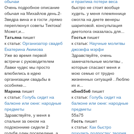
обычаи
и практика потери веса
Очень подробное описание
быстро не стоит вообще
обычая на Михайлов день.2-
худеть. у меня племяннице
3ведра вина и в гости ,прямо
смогла на диете венеры
переплюнул советы Тиктока!
шариповой. консультация
Может,и...
диетолога оказалась для...
Татьяна
пишет
Гостья
пишет
к статье:
Организатор свадеб
к статье:
Научные молитвы
Екатерина Акимова
джозефа мэрфи
Уже во время первой
Здравствуйте, очень
встречи с руководителем
замечательные молитвы ,
Лавки чудес мы просто
которые спасают меня и
влюбились в идею
мою семью от трудно
организации свадьбы в
жизненных ситуаций . Люблю
особняке...
их и...
Марина
пишет
н5нн55н6
пишет
к статье:
Голубь сидит на
к статье:
Голубь сидит на
балконе или окне: народные
балконе или окне: народные
предметы
предметы
Здравствуйте, у меня в
55а75
спальни за окном на
Гость
пишет
подоконнике сидели 2
к статье:
Как быстро
голубя,один посередине, а
похудеть подростку: теория