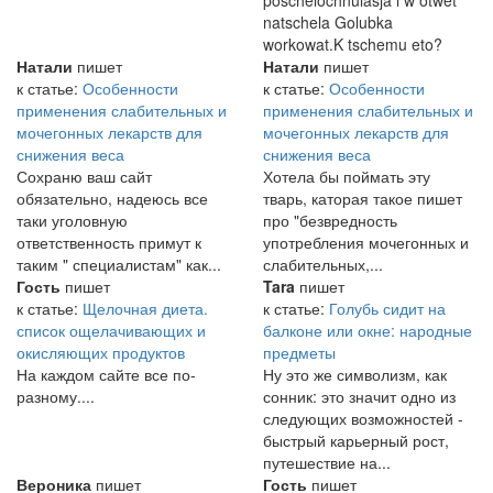
poschelochnulasja i w otwet
natschela Golubka
workowat.K tschemu eto?
Натали
пишет
Натали
пишет
к статье:
Особенности
к статье:
Особенности
применения слабительных и
применения слабительных и
мочегонных лекарств для
мочегонных лекарств для
снижения веса
снижения веса
Сохраню ваш сайт
Хотела бы поймать эту
обязательно, надеюсь все
тварь, каторая такое пишет
таки уголовную
про "безвредность
ответственность примут к
употребления мочегонных и
таким " специалистам" как...
слабительных,...
Гость
пишет
Tara
пишет
к статье:
Щелочная диета.
к статье:
Голубь сидит на
список ощелачивающих и
балконе или окне: народные
окисляющих продуктов
предметы
На каждом сайте все по-
Ну это же символизм, как
разному....
сонник: это значит одно из
следующих возможностей -
быстрый карьерный рост,
путешествие на...
Вероника
пишет
Гость
пишет