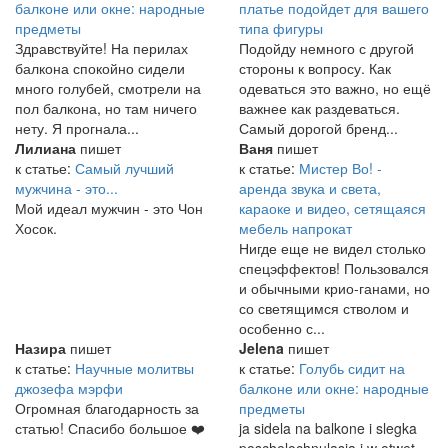
балконе или окне: народные
платье подойдет для вашего
предметы
типа фигуры
Здравствуйте! На перилах
Подойду немного с другой
балкона спокойно сидели
стороны к вопросу. Как
много голубей, смотрели на
одеваться это важно, но ещё
пол балкона, но там ничего
важнее как раздеваться.
нету. Я прогнала...
Самый дорогой бренд...
Лилиана
пишет
Ваня
пишет
к статье:
Самый лучший
к статье:
Мистер Во! -
мужчина - это...
аренда звука и света,
Мой идеал мужчин - это Чон
караоке и видео, сетящаяся
Хосок.
мебель напрокат
Нигде еще не видел столько
спецэффектов! Пользовался
и обычными крио-ганами, но
со светящимся стволом и
особенно с...
Назира
пишет
Jelena
пишет
к статье:
Научные молитвы
к статье:
Голубь сидит на
джозефа мэрфи
балконе или окне: народные
Огромная благодарность за
предметы
статью! Спасибо большое ❤️
ja sidela na balkone i slegka