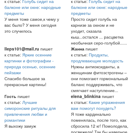
к статье:
Голубь сидит на
к статье:
Голубь сидит на
балконе или окне: народные
балконе или окне: народные
предметы
предметы
У меня тоже самое,к чему у
Просто сидит голубь на
вас было? У меня сегодня
карнизе за окном и не
это случилось
уходит, сказала
кыш...остался ... расцветка
необычная серо-голубой......
lleps101@mail.ru
пишет
Жанна
пишет
к статье:
Яркие осенние
к статье:
Продукты,
картинки и фотографии -
продлевающие молодость
природа осенью, осенние
Нужны антиоксиданты, а
пейзажи
женщинам фитоэстрогены –
Спасибо большое за
они помогают гормональный
прекрасные картины!
баланс поддерживать, что
смягчает наступление...
Гость
пишет
elena_blinkina
пишет
к статье:
Лучшие
к статье:
Какие упражнения
симоронские ритуалы для
вам помогут похудеть?
привлечения любви и
Я тоже кардинально
романтики
поменялась, после того, как
Я выхожу замуж
сбросила 12 кг! Помолодела,
посвежела! Так бы наверное