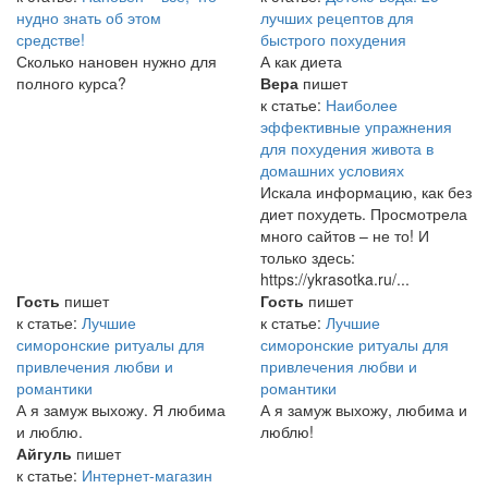
нудно знать об этом
лучших рецептов для
средстве!
быстрого похудения
Сколько нановен нужно для
А как диета
полного курса?
Вера
пишет
к статье:
Наиболее
эффективные упражнения
для похудения живота в
домашних условиях
Искала информацию, как без
диет похудеть. Просмотрела
много сайтов – не то! И
только здесь:
https://ykrasotka.ru/...
Гость
пишет
Гость
пишет
к статье:
Лучшие
к статье:
Лучшие
симоронские ритуалы для
симоронские ритуалы для
привлечения любви и
привлечения любви и
романтики
романтики
А я замуж выхожу. Я любима
А я замуж выхожу, любима и
и люблю.
люблю!
Айгуль
пишет
к статье:
Интернет-магазин