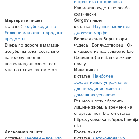
и практика потери веса
Как можно худеть не особо
физически
Маргарита
пишет
Sergey
пишет
к статье:
Голубь сидит на
к статье:
Научные молитвы
балконе или окне: народные
джозефа мэрфи
предметы
Великая сила Веры творит
Вчера по дороге в магазин
чудеса ! Бог чудотворец ! Он
,голубь пытался сесть мне
в каждом из нас , любите Его
на голову ,но я не
(ближнего) и в Вашей жизни
позволила,однако он сел
начнут...
мне на плечо ,затем стал...
Инна
пишет
к статье:
Наиболее
эффективные упражнения
для похудения живота в
домашних условиях
Решила к лету сбросить
лишние жиры, а времени на
спортзал нет. В этой статье:
https://ykrasotka.ru/uprazhnenija
dlja-...
Александр
пишет
Гость
пишет
к статье:
Нановен – все, что
к статье:
Детокс-вода: 25