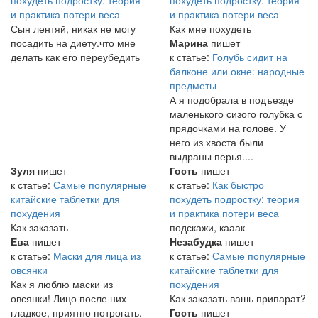
похудеть подростку: теория
похудеть подростку: теория
и практика потери веса
и практика потери веса
Сын лентяй, никак не могу
Как мне похудеть
посадить на диету.что мне
Марина
пишет
делать как его переубедить
к статье:
Голубь сидит на
балконе или окне: народные
предметы
А я подобрала в подъезде
маленького сизого голубка с
прядочками на голове. У
него из хвоста были
выдраны перья....
Зуля
пишет
Гость
пишет
к статье:
Самые популярные
к статье:
Как быстро
китайские таблетки для
похудеть подростку: теория
похудения
и практика потери веса
Как заказать
подскажи, кааак
Ева
пишет
Незабудка
пишет
к статье:
Маски для лица из
к статье:
Самые популярные
овсянки
китайские таблетки для
Как я люблю маски из
похудения
овсянки! Лицо после них
Как заказать вашь припарат?
гладкое, приятно потрогать.
Гость
пишет