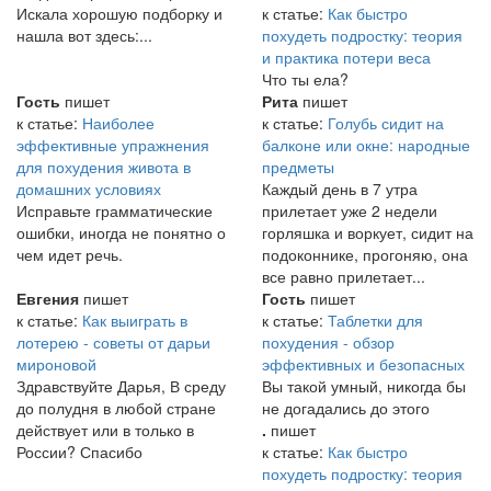
Искала хорошую подборку и
к статье:
Как быстро
нашла вот здесь:...
похудеть подростку: теория
и практика потери веса
Что ты ела?
Гость
пишет
Рита
пишет
к статье:
Наиболее
к статье:
Голубь сидит на
эффективные упражнения
балконе или окне: народные
для похудения живота в
предметы
домашних условиях
Каждый день в 7 утра
Исправьте грамматические
прилетает уже 2 недели
ошибки, иногда не понятно о
горляшка и воркует, сидит на
чем идет речь.
подоконнике, прогоняю, она
все равно прилетает...
Евгения
пишет
Гость
пишет
к статье:
Как выиграть в
к статье:
Таблетки для
лотерею - советы от дарьи
похудения - обзор
мироновой
эффективных и безопасных
Здравствуйте Дарья, В среду
Вы такой умный, никогда бы
до полудня в любой стране
не догадались до этого
действует или в только в
.
пишет
России? Спасибо
к статье:
Как быстро
похудеть подростку: теория