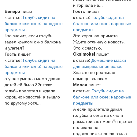
и торчала на...
Венера
пишет
Гость
пишет
к статье:
Голубь сидит на
к статье:
Голубь сидит на
балконе или окне: народные
балконе или окне: народные
предметы
предметы
Что значит, если голубь
Это хорошая примета.
задел крылом окно балкона
Ждите отличную новость.
и улетел?
Это к счастью.
Гость
пишет
Oksimoksi
пишет
к статье:
Голубь сидит на
к статье:
Домашние маски
балконе или окне: народные
для выпрямления волос
предметы
Хна-это не реальная
а у нас умерла мама двоих
помощь волосам
детей ей было 32г тоже
Милая
пишет
голубь прилетал и ждали
к статье:
Голубь сидит на
хороших новостей а вышло
балконе или окне: народные
по другому хотя...
предметы
А если прилетела дикая
голубка и села на окно и
расматривает меня?я цветок
поливала на
подоконнике..пошла взяла