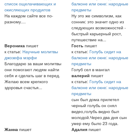
список ощелачивающих и
балконе или окне: народные
окисляющих продуктов
предметы
На каждом сайте все по-
Ну это же символизм, как
разному....
сонник: это значит одно из
следующих возможностей -
быстрый карьерный рост,
путешествие на...
Вероника
пишет
Гость
пишет
к статье:
Научные молитвы
к статье:
Голубь сидит на
джозефа мэрфи
балконе или окне: народные
Благодарю за ваши молитвы
предметы
они помогают людям найти
Голуб сел в мангал
себя и сделать шаг в перед.
валерий
пишет
Желаю всем крепкого
к статье:
Голубь сидит на
здоровья счастья...
балконе или окне: народные
предметы
сын был дома прилетел
черный голубь он снял
видео,голубь видно был
молодой.Через два дня сын
умер ему было 23 года.
Жанна
пишет
Адалия
пишет