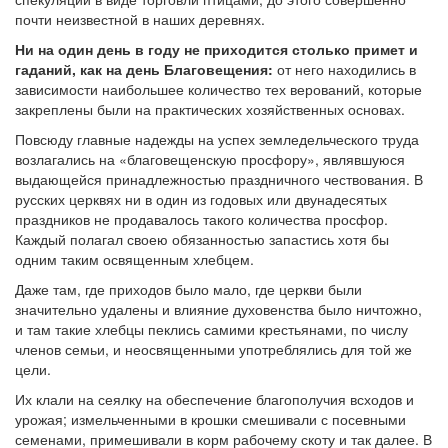
почти неизвестной в наших деревнях.
Ни на один день в году не приходится столько примет и
гаданий, как на день Благовещения:
от него находились в
зависимости наибольшее количество тех верований, которые
закреплены были на практических хозяйственных основах.
Повсюду главные надежды на успех земледельческого труда
возлагались на «благовещенскую просфору», являвшуюся
выдающейся принадлежностью праздничного чествования. В
русских церквях ни в один из годовых или двунадесятых
праздников не продавалось такого количества просфор.
Каждый полагал своею обязанностью запастись хотя бы
одним таким освященным хлебцем.
Даже там, где приходов было мало, где церкви были
значительно удалены и влияние духовенства было ничтожно,
и там такие хлебцы пеклись самими крестьянами, по числу
членов семьи, и неосвященными употреблялись для той же
цели.
Их клали на сеялку на обеспечение благополучия всходов и
урожая; измельченными в крошки смешивали с посевными
семенами, примешивали в корм рабочему скоту и так далее. В