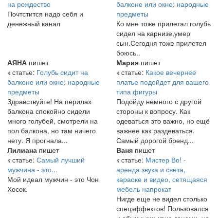
на рождество
балконе или окне: народные
Почтстится надо себя и
предметы
денежный канал
Ко мне тоже прилетал голубь
сидел на карнизе,умер
сын.Сегодня тоже прилетел
боюсь..
АЯНА
пишет
Мария
пишет
к статье:
Голубь сидит на
к статье:
Какое вечернее
балконе или окне: народные
платье подойдет для вашего
предметы
типа фигуры
Здравствуйте! На перилах
Подойду немного с другой
балкона спокойно сидели
стороны к вопросу. Как
много голубей, смотрели на
одеваться это важно, но ещё
пол балкона, но там ничего
важнее как раздеваться.
нету. Я прогнала...
Самый дорогой бренд...
Лилиана
пишет
Ваня
пишет
к статье:
Самый лучший
к статье:
Мистер Во! -
мужчина - это...
аренда звука и света,
Мой идеал мужчин - это Чон
караоке и видео, сетящаяся
Хосок.
мебель напрокат
Нигде еще не видел столько
спецэффектов! Пользовался
и обычными крио-ганами, но