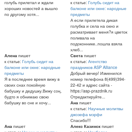
голубь прилетал и ждали
к статье:
Голубь сидит на
хороших новостей а вышло
балконе или окне: народные
по другому хотя...
предметы
А если прилетела дикая
голубка и села на окно и
расматривает меня?я цветок
поливала на
подоконнике..пошла взяла
хлеб...
Алена
пишет
Света
пишет
к статье:
Голубь сидит на
к статье:
Агентство
балконе или окне: народные
праздников ASP Alliance
предметы
Добрый вечер! Изменился
Я в последнее время вижу в
номер телефона 8(499)394-
своих снах покойную
22-42 и адрес сайта -
бабушку и дедушку.Вижу соң,
https://asp-prazdnik.ru
будто я обнимаю свою
Отредактируйте...
бабушку во сне и хочу...
Ана
пишет
к статье:
Научные молитвы
джозефа мэрфи
Спасибо!!!
Ана
пишет
Алекс Казинск
пишет
к статье:
Научные молитвы
к статье:
Наиболее