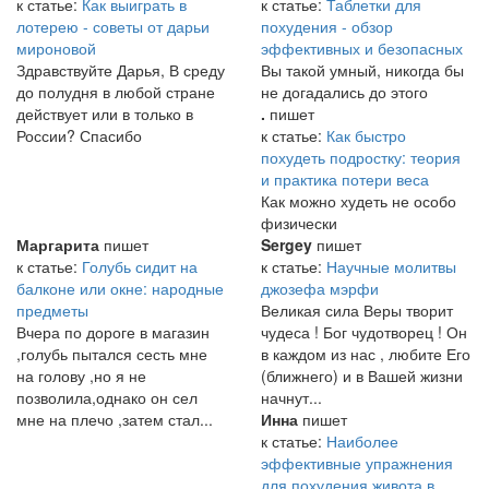
к статье:
Как выиграть в
к статье:
Таблетки для
лотерею - советы от дарьи
похудения - обзор
мироновой
эффективных и безопасных
Здравствуйте Дарья, В среду
Вы такой умный, никогда бы
до полудня в любой стране
не догадались до этого
действует или в только в
.
пишет
России? Спасибо
к статье:
Как быстро
похудеть подростку: теория
и практика потери веса
Как можно худеть не особо
физически
Маргарита
пишет
Sergey
пишет
к статье:
Голубь сидит на
к статье:
Научные молитвы
балконе или окне: народные
джозефа мэрфи
предметы
Великая сила Веры творит
Вчера по дороге в магазин
чудеса ! Бог чудотворец ! Он
,голубь пытался сесть мне
в каждом из нас , любите Его
на голову ,но я не
(ближнего) и в Вашей жизни
позволила,однако он сел
начнут...
мне на плечо ,затем стал...
Инна
пишет
к статье:
Наиболее
эффективные упражнения
для похудения живота в