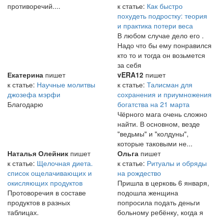
противоречий....
к статье:
Как быстро
похудеть подростку: теория
и практика потери веса
В любом случае дело его .
Надо что бы ему понравился
кто то и тогда он возьмется
за себя
Екатерина
пишет
vERA12
пишет
к статье:
Научные молитвы
к статье:
Талисман для
джозефа мэрфи
сохранения и приумножения
Благодарю
богатства на 21 марта
Чёрного мага очень сложно
найти. В основном, везде
"ведьмы" и "колдуны",
которые таковыми не...
Наталья Олейник
пишет
Ольга
пишет
к статье:
Щелочная диета.
к статье:
Ритуалы и обряды
список ощелачивающих и
на рождество
окисляющих продуктов
Пришла в церковь 6 января,
Протоворечия в составе
подошла женщина
продуктов в разных
попросила подать деньги
таблицах.
больному ребёнку, когда я