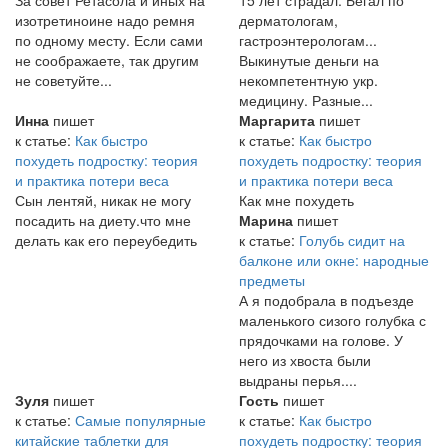
изотретиноине надо ремня
дерматологам,
по одному месту. Если сами
гастроэнтерологам...
не соображаете, так другим
Выкинутые деньги на
не советуйте...
некомпетентную укр.
медицину. Разные...
Инна
пишет
Маргарита
пишет
к статье:
Как быстро
к статье:
Как быстро
похудеть подростку: теория
похудеть подростку: теория
и практика потери веса
и практика потери веса
Сын лентяй, никак не могу
Как мне похудеть
посадить на диету.что мне
Марина
пишет
делать как его переубедить
к статье:
Голубь сидит на
балконе или окне: народные
предметы
А я подобрала в подъезде
маленького сизого голубка с
прядочками на голове. У
него из хвоста были
выдраны перья....
Зуля
пишет
Гость
пишет
к статье:
Самые популярные
к статье:
Как быстро
китайские таблетки для
похудеть подростку: теория