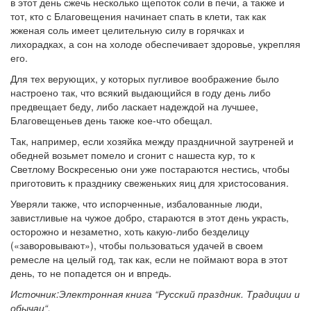
в этот день сжечь несколько щепоток соли в печи, а также и
тот, кто с Благовещения начинает спать в клети, так как
жженая соль имеет целительную силу в горячках и
лихорадках, а сон на холоде обеспечивает здоровье, укрепляя
его.
Для тех верующих, у которых пугливое воображение было
настроено так, что всякий выдающийся в году день либо
предвещает беду, либо ласкает надеждой на лучшее,
Благовещеньев день также кое-что обещал.
Так, например, если хозяйка между праздничной заутреней и
обедней возьмет помело и сгонит с нашеста кур, то к
Светлому Воскресенью они уже постараются нестись, чтобы
приготовить к празднику свеженьких яиц для христосования.
Уверяли также, что испорченные, избалованные люди,
завистливые на чужое добро, стараются в этот день украсть,
осторожно и незаметно, хоть какую-либо безделицу
(«заворовывают»), чтобы пользоваться удачей в своем
ремесле на целый год, так как, если не поймают вора в этот
день, то не попадется он и впредь.
Источник:Электронная книга “Русский праздник. Традиции и
обычаи“.