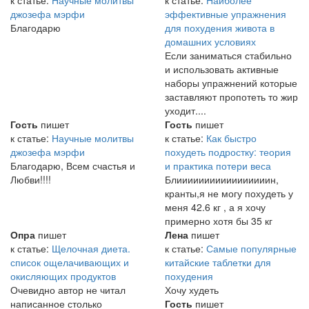
джозефа мэрфи
эффективные упражнения
Благодарю
для похудения живота в
домашних условиях
Если заниматься стабильно
и использовать активные
наборы упражнений которые
заставляют пропотеть то жир
уходит....
Гость
пишет
Гость
пишет
к статье:
Научные молитвы
к статье:
Как быстро
джозефа мэрфи
похудеть подростку: теория
Благодарю, Всем счастья и
и практика потери веса
Любви!!!!
Блииииииииииииииииин,
кранты,я не могу похудеть у
меня 42.6 кг , а я хочу
примерно хотя бы 35 кг
Опра
пишет
Лена
пишет
к статье:
Щелочная диета.
к статье:
Самые популярные
список ощелачивающих и
китайские таблетки для
окисляющих продуктов
похудения
Очевидно автор не читал
Хочу худеть
написанное столько
Гость
пишет