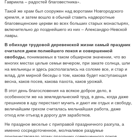
Гавриила – радостей благовестника».
Такой же храм был сооружен над воротами Новгородского
кремля, и затем вошло в обычай ставить надворотные
благовещенские церкви во всех больших старых монастырях,
включительно до позднейшего из них – Александро-Невской
лавры.
В обиходе трудовой деревенской жизни самый праздник
считался днем полнейшего покоя и совершенной
свободы,
понимаемых в таком обширном значении, что во
многих местах целые семьи вечером, при закате солнца, шли
на мельницы и здесь располагались на соломе все, и стар и
млад, для мирной беседы о том, какова будет наступающая
весна, каков посев, какова пахота, каков урожай.
В этот день благословения на всякое доброе дело, в
особенности же на земледельческий труд, в день, когда даже
грешников в аду перестают мучить и дают им отдых и свободу,
величайшим грехом считалась мельчайшая работа, даже
отход или отъезд в дорогу для заработков.
Не праздное веселье с приправой праздничного разгула, а
именно сосредоточенное, молчаливое раздумье
приличествовало этому празднику совершенного покоя,