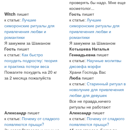
проверять бы надо. Мне еще
косметолог...
Witch
пишет
Гость
пишет
к статье:
Лучшие
к статье:
Лучшие
симоронские ритуалы для
симоронские ритуалы для
привлечения любви и
привлечения любви и
романтики
романтики
Я замужем за Шаманом
Я замужем за Шаманом
Гость
пишет
Котышева Наталья
к статье:
Как быстро
Геннадьевна
пишет
похудеть подростку: теория
к статье:
Научные молитвы
и практика потери веса
джозефа мэрфи
Помагите похудеть на 20 кг
Храни Господь Вас
за 2 месяца пожалуйста
Люба
пишет
к статье:
Старинный ритуал в
новолуние для привлечения
любви для девушек
Все не правда,ничего
ритуалы не работают
Александр
пишет
Александр
пишет
к статье:
Почему от сладкого
к статье:
Почему от сладкого
появляются прыщи?
появляются прыщи?
За совет Ретасола и иных на
15 лет страдал. Бегал по