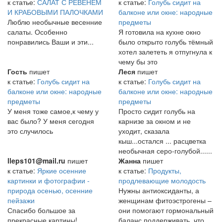
к статье:
САЛАТ С РЕВЕНЕМ
к статье:
Голубь сидит на
И КРАБОВЫМИ ПАЛОЧКАМИ
балконе или окне: народные
Люблю необычные весенние
предметы
салаты. Особенно
Я готовила на кухне окно
понравились Ваши и эти...
было открыто голубь тёмный
хотел залететь я отпугнула к
чему бы это
Гость
пишет
Леся
пишет
к статье:
Голубь сидит на
к статье:
Голубь сидит на
балконе или окне: народные
балконе или окне: народные
предметы
предметы
У меня тоже самое,к чему у
Просто сидит голубь на
вас было? У меня сегодня
карнизе за окном и не
это случилось
уходит, сказала
кыш...остался ... расцветка
необычная серо-голубой......
lleps101@mail.ru
пишет
Жанна
пишет
к статье:
Яркие осенние
к статье:
Продукты,
картинки и фотографии -
продлевающие молодость
природа осенью, осенние
Нужны антиоксиданты, а
пейзажи
женщинам фитоэстрогены –
Спасибо большое за
они помогают гормональный
прекрасные картины!
баланс поддерживать, что