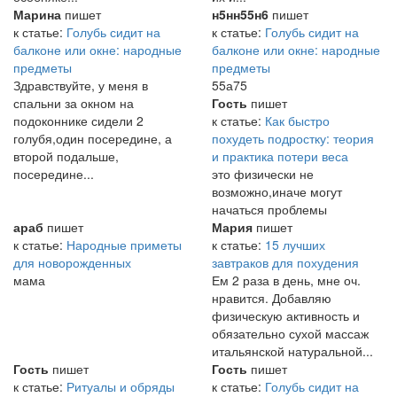
Марина
пишет
н5нн55н6
пишет
к статье:
Голубь сидит на
к статье:
Голубь сидит на
балконе или окне: народные
балконе или окне: народные
предметы
предметы
Здравствуйте, у меня в
55а75
спальни за окном на
Гость
пишет
подоконнике сидели 2
к статье:
Как быстро
голубя,один посередине, а
похудеть подростку: теория
второй подальше,
и практика потери веса
посередине...
это физически не
возможно,иначе могут
начаться проблемы
араб
пишет
Мария
пишет
к статье:
Народные приметы
к статье:
15 лучших
для новорожденных
завтраков для похудения
мама
Ем 2 раза в день, мне оч.
нравится. Добавляю
физическую активность и
обязательно сухой массаж
итальянской натуральной...
Гость
пишет
Гость
пишет
к статье:
Ритуалы и обряды
к статье:
Голубь сидит на