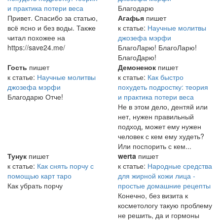
и практика потери веса
Благодарю
Привет. Спасибо за статью,
Агафья
пишет
всё ясно и без воды. Также
к статье:
Научные молитвы
читал похожее на
джозефа мэрфи
https://save24.me/
БлагоЛарю! БлагоЛарю!
БлагоДарю!
Гость
пишет
Демоненок
пишет
к статье:
Научные молитвы
к статье:
Как быстро
джозефа мэрфи
похудеть подростку: теория
Благодарю Отче!
и практика потери веса
Не в этом дело, дентяй или
нет, нужен правильный
подход, может ему нужен
человек с кем ему худеть?
Или поспорить с кем...
Тунук
пишет
werta
пишет
к статье:
Как снять порчу с
к статье:
Народные средства
помощью карт таро
для жирной кожи лица -
Как убрать порчу
простые домашние рецепты
Конечно, без визита к
косметологу такую проблему
не решить, да и гормоны