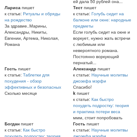
ей дала 50 рублей она...
Лариса
пишет
Тест
пишет
к статье:
Ритуалы и обряды
к статье:
Голубь сидит на
на рождество
балконе или окне: народные
За здравие..Марины,
предметы
Александры, Никиты,
Если голубь сидит на окне и
Евгении, Артема, Николая,
воркует, нужно жать встречи
Романа
с любимым или
невероятного романа.
Постоянно воркующий
пернатый...
Гость
пишет
Александр
пишет
к статье:
Таблетки для
к статье:
Научные молитвы
похудения - обзор
джозефа мэрфи
эффективных и безопасных
Спасибо!
Сколько месяце
k
пишет
к статье:
Как быстро
похудеть подростку: теория
и практика потери веса
ммм, стоит попробовать
Богдан
пишет
Гость
пишет
к статье:
Как быстро
к статье:
Научные молитвы
похудеть подростку: теория
джозефа мэрфи