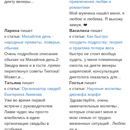
диету венеры...
привлечения любви и
романтики
Мой мужчина нашёл меня, я
люблю и любима. Я выхожу
замуж. ❤️
Лариса
пишет
Василиса
пишет
к статье:
Михайлов день -
к статье:
Как быстро
народные приметы, поверья,
похудеть подростку: теория
обычаи
и практика потери веса
Очень подробное описание
быстро не стоит вообще
обычая на Михайлов день.2-
худеть. у меня племяннице
3ведра вина и в гости ,прямо
смогла на диете венеры
переплюнул советы Тиктока!
шариповой. консультация
Может,и...
диетолога оказалась для...
Татьяна
пишет
Гостья
пишет
к статье:
Организатор свадеб
к статье:
Научные молитвы
Екатерина Акимова
джозефа мэрфи
Уже во время первой
Здравствуйте, очень
встречи с руководителем
замечательные молитвы ,
Лавки чудес мы просто
которые спасают меня и
влюбились в идею
мою семью от трудно
организации свадьбы в
жизненных ситуаций . Люблю
особняке...
их и...