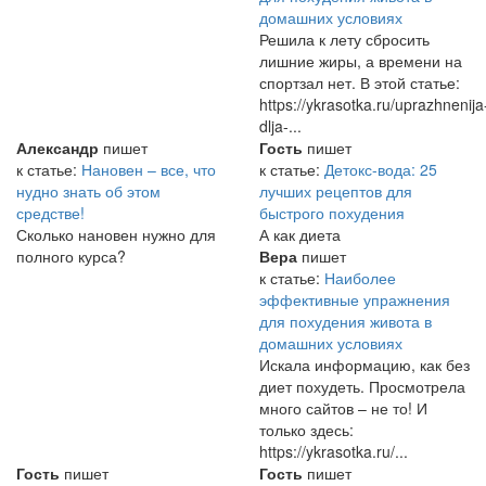
домашних условиях
Решила к лету сбросить
лишние жиры, а времени на
спортзал нет. В этой статье:
https://ykrasotka.ru/uprazhnenija
dlja-...
Александр
пишет
Гость
пишет
к статье:
Нановен – все, что
к статье:
Детокс-вода: 25
нудно знать об этом
лучших рецептов для
средстве!
быстрого похудения
Сколько нановен нужно для
А как диета
полного курса?
Вера
пишет
к статье:
Наиболее
эффективные упражнения
для похудения живота в
домашних условиях
Искала информацию, как без
диет похудеть. Просмотрела
много сайтов – не то! И
только здесь:
https://ykrasotka.ru/...
Гость
пишет
Гость
пишет