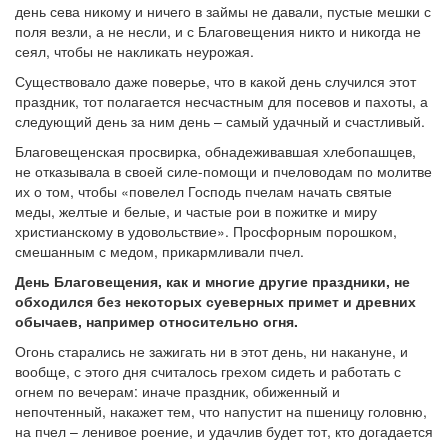
день сева никому и ничего в займы не давали, пустые мешки с
поля везли, а не несли, и с Благовещения никто и никогда не
сеял, чтобы не накликать неурожая.
Существовало даже поверье, что в какой день случился этот
праздник, тот полагается несчастным для посевов и пахоты, а
следующий день за ним день – самый удачный и счастливый.
Благовещенская просвирка, обнадеживавшая хлебопашцев,
не отказывала в своей силе-помощи и пчеловодам по молитве
их о том, чтобы «повелел Господь пчелам начать святые
меды, желтые и белые, и частые рои в пожитке и миру
христианскому в удовольствие». Просфорным порошком,
смешанным с медом, прикармливали пчел.
День Благовещения, как и многие другие праздники, не
обходился без некоторых суеверных примет и древних
обычаев, например относительно огня.
Огонь старались не зажигать ни в этот день, ни накануне, и
вообще, с этого дня считалось грехом сидеть и работать с
огнем по вечерам: иначе праздник, обиженный и
непочтенный, накажет тем, что напустит на пшеницу головню,
на пчел – ленивое роение, и удачлив будет тот, кто догадается