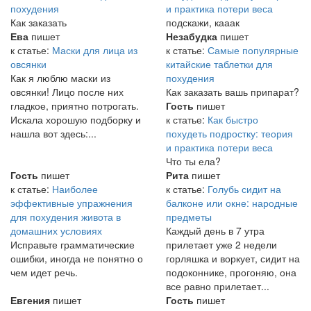
похудения
и практика потери веса
Как заказать
подскажи, кааак
Ева
пишет
Незабудка
пишет
к статье:
Маски для лица из
к статье:
Самые популярные
овсянки
китайские таблетки для
Как я люблю маски из
похудения
овсянки! Лицо после них
Как заказать вашь припарат?
гладкое, приятно потрогать.
Гость
пишет
Искала хорошую подборку и
к статье:
Как быстро
нашла вот здесь:...
похудеть подростку: теория
и практика потери веса
Что ты ела?
Гость
пишет
Рита
пишет
к статье:
Наиболее
к статье:
Голубь сидит на
эффективные упражнения
балконе или окне: народные
для похудения живота в
предметы
домашних условиях
Каждый день в 7 утра
Исправьте грамматические
прилетает уже 2 недели
ошибки, иногда не понятно о
горляшка и воркует, сидит на
чем идет речь.
подоконнике, прогоняю, она
все равно прилетает...
Евгения
пишет
Гость
пишет