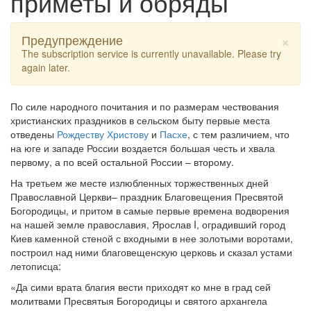
приметы и обряды
×
Предупреждение
The subscription service is currently unavailable. Please try
again later.
По силе народного почитания и по размерам чествования
христианских праздников в сельском быту первые места
отведены
Рождеству Христову
и
Пасхе
, с тем различием, что
на юге и западе России воздается большая честь и хвала
первому, а по всей остальной России – второму.
На третьем же месте излюбленных торжественных дней
Православной Церкви– праздник Благовещения Пресвятой
Богородицы, и притом в самые первые времена водворения
на нашей земле православия, Ярослав I, оградивший город
Киев каменной стеной с входными в нее золотыми воротами,
построил над ними благовещенскую церковь и сказал устами
летописца:
«Да сими врата благия вести приходят ко мне в град сей
молитвами Пресвятыя Богородицы и святого архангела