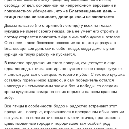
свободы от дел, основанной на непреложном веровании и
повсеместном убеждении, что
«в Благовещеньев день –
птица гнезда не завивает, девица косы не заплетает»
.
Доказательство (по старинной легенде) у всех на глазах:
кукушка не имеет своего гнезда, она не умеет его строить и
потому старается положить яйца в чье-либо чужое и готовое.
Она несет такое божеское наказание за то, что дерзнула в
Благовещеньев день свить себе гнездо, когда даже глупая
курица на такую работу не пускается.
В качестве продолжения этого поверья, существует и еще
одна легенда: птичка снегирь не пустил в свое гнездо кукушек
и снялся драться с самцом, которого и убил. С тех пор кукушка
осталась горемычною вдовою, а сам победитель остался
навсегда с несмываемым знаком боя и победы: со следами
крови кукушкина самца на своих перьях и на всем красном
зобу.
Все птицы в особенности бодро и радостно встречают этот
праздник – поверье, отразившееся в прекрасном обыкновении
выпускать на волю заточенных в клетки птичек, проникшее в
цивилизованные города и породившее там особый род
спекуляции в виде торговли птицами, до этого совершенно