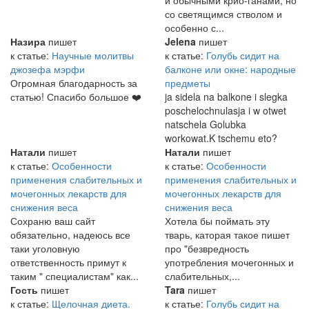
со светящимся стволом и
особенно с...
Назира
пишет
Jelena
пишет
к статье:
Научные молитвы
к статье:
Голубь сидит на
джозефа мэрфи
балконе или окне: народные
Огромная благодарность за
предметы
статью! Спасибо большое ❤️
ja sidela na balkone i slegka
poschelochnulasja i w otwet
natschela Golubka
workowat.K tschemu eto?
Натали
пишет
Натали
пишет
к статье:
Особенности
к статье:
Особенности
применения слабительных и
применения слабительных и
мочегонных лекарств для
мочегонных лекарств для
снижения веса
снижения веса
Сохраню ваш сайт
Хотела бы поймать эту
обязательно, надеюсь все
тварь, каторая такое пишет
таки уголовную
про "безвредность
ответственность примут к
употребления мочегонных и
таким " специалистам" как...
слабительных,...
Гость
пишет
Tara
пишет
к статье:
Щелочная диета.
к статье:
Голубь сидит на