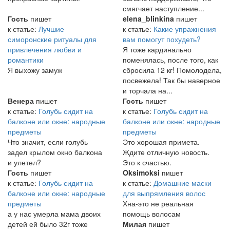
смягчает наступление...
Гость
пишет
elena_blinkina
пишет
к статье:
Лучшие
к статье:
Какие упражнения
симоронские ритуалы для
вам помогут похудеть?
привлечения любви и
Я тоже кардинально
романтики
поменялась, после того, как
Я выхожу замуж
сбросила 12 кг! Помолодела,
посвежела! Так бы наверное
и торчала на...
Венера
пишет
Гость
пишет
к статье:
Голубь сидит на
к статье:
Голубь сидит на
балконе или окне: народные
балконе или окне: народные
предметы
предметы
Что значит, если голубь
Это хорошая примета.
задел крылом окно балкона
Ждите отличную новость.
и улетел?
Это к счастью.
Гость
пишет
Oksimoksi
пишет
к статье:
Голубь сидит на
к статье:
Домашние маски
балконе или окне: народные
для выпрямления волос
предметы
Хна-это не реальная
а у нас умерла мама двоих
помощь волосам
детей ей было 32г тоже
Милая
пишет