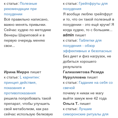
к статье:
Полезные
к статье:
Грейпфруты для
рекомендации при
похудения
похудении
Я вообще люблю грейпфрут
Всё правильно написано,
и то, что он такой полезный в
важно менять привычки.
похудении - это ещё круче! Я
Сейчас худею по методике
когда худею, то с большим...
Венеры Шариповой и в
admin
пишет
первую очередь меняю
к статье:
Таблетки для
свои...
похудения - обзор
эффективных и безопасных
Без диет и физ нагрузок, не
добиться хорошего
результата
Ирина Мирро
пишет
Галиахметова Резида
к статье:
L карнитин:
Нурулловна
пишет
принцип действия,
к статье:
Гадание на себя со
показания и
свечой
противопоказания
почему я никак не магу
решила попробовать такой
выйти замуж мне 42 года
препарат, чтобы улучшить
Ольга Т.
пишет
свой метаболизм, как раз
к статье:
Лучшие
сейчас использую белковую
симоронские ритуалы для