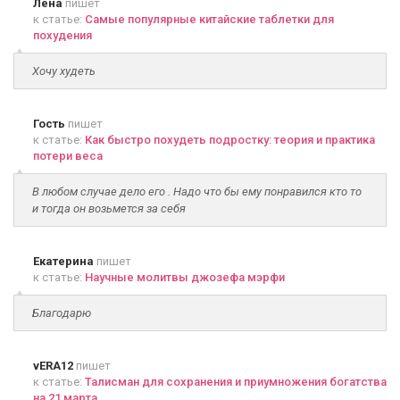
Лена
пишет
к статье:
Самые популярные китайские таблетки для
похудения
Хочу худеть
Гость
пишет
к статье:
Как быстро похудеть подростку: теория и практика
потери веса
В любом случае дело его . Надо что бы ему понравился кто то
и тогда он возьмется за себя
Екатерина
пишет
к статье:
Научные молитвы джозефа мэрфи
Благодарю
vERA12
пишет
к статье:
Талисман для сохранения и приумножения богатства
на 21 марта