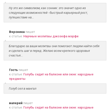
Ну это же символизм, как сонник: это значит одно из
следующих возможностей - быстрый карьерный рост,
путешествие на...
Вероника
пишет
к статье:
Научные молитвы джозефа мэрфи
Благодарю за ваши молитвы они помогают людям найти себя
и сделать шаг в перед. Желаю всем крепкого здоровья
счастья...
Гость
пишет
к статье:
Голубь сидит на балконе или окне: народные
предметы
Голуб сел в мангал
валерий
пишет
к статье:
Голубь сидит на балконе или окне: народные