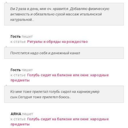
Ем 2 раза в день, мне оч. нравится. Добавляю физическую
активность и обязательно сухой массаж итальянской
натуральной...
Гость
пишет
к статье:
Ритуалы и обряды на рождество
Почтстится надо себя и денежный канал
Гость
пишет
к статье:
Голубь сидит на балконе или окне: народные
предметы
Ко мне тоже прилетал голубь сидел на карнизе,умер
сын.Сегодня тоже прилетел боюсь..
АЯНА
пишет
к статье:
Голубь сидит на балконе или окне: народные
предметы