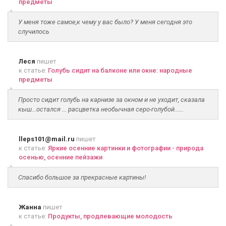
предметы
У меня тоже самое,к чему у вас было? У меня сегодня это
случилось
Леся
пишет
к статье:
Голубь сидит на балконе или окне: народные
предметы
Просто сидит голубь на карнизе за окном и не уходит, сказала
кыш...остался ... расцветка необычная серо-голубой......
lleps101@mail.ru
пишет
к статье:
Яркие осенние картинки и фотографии - природа
осенью, осенние пейзажи
Спасибо большое за прекрасные картины!
Жанна
пишет
к статье:
Продукты, продлевающие молодость