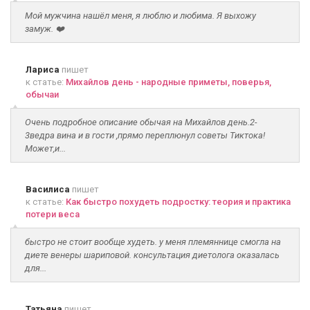
Мой мужчина нашёл меня, я люблю и любима. Я выхожу
замуж. ❤️
Лариса
пишет
к статье:
Михайлов день - народные приметы, поверья,
обычаи
Очень подробное описание обычая на Михайлов день.2-
3ведра вина и в гости ,прямо переплюнул советы Тиктока!
Может,и...
Василиса
пишет
к статье:
Как быстро похудеть подростку: теория и практика
потери веса
быстро не стоит вообще худеть. у меня племяннице смогла на
диете венеры шариповой. консультация диетолога оказалась
для...
Татьяна
пишет