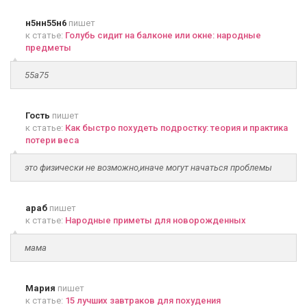
н5нн55н6
пишет
к статье:
Голубь сидит на балконе или окне: народные
предметы
55а75
Гость
пишет
к статье:
Как быстро похудеть подростку: теория и практика
потери веса
это физически не возможно,иначе могут начаться проблемы
араб
пишет
к статье:
Народные приметы для новорожденных
мама
Мария
пишет
к статье:
15 лучших завтраков для похудения