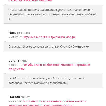
сетящаяся мебель напрокат
Нигде еще не видел столько спецэффектов! Пользовался и
обычными крио-ганами, но со светящимся стволом и особенно
с...
Назира
пишет
к статье:
Научные молитвы джозефа мэрфи
Огромная благодарность за статью! Спасибо большое ❤️
Jelena
пишет
к статье:
Голубь сидит на балконе или окне: народные
предметы
ja sidela na balkone i slegka poschelochnulasja i w otwet
natschela Golubka workowat.K tschemu eto?
Натали
пишет
к статье:
Особенности применения слабительных и
мочегонных лекарств для снижения веса