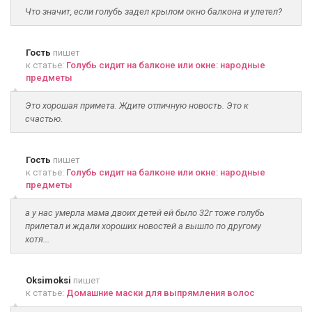
Что значит, если голубь задел крылом окно балкона и улетел?
Гость
пишет
к статье:
Голубь сидит на балконе или окне: народные
предметы
Это хорошая примета. Ждите отличную новость. Это к
счастью.
Гость
пишет
к статье:
Голубь сидит на балконе или окне: народные
предметы
а у нас умерла мама двоих детей ей было 32г тоже голубь
прилетал и ждали хороших новостей а вышло по другому
хотя...
Oksimoksi
пишет
к статье:
Домашние маски для выпрямления волос