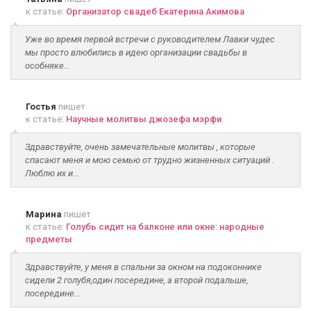
к статье:
Организатор свадеб Екатерина Акимова
Уже во время первой встречи с руководителем Лавки чудес
мы просто влюбились в идею организации свадьбы в
особняке...
Гостья
пишет
к статье:
Научные молитвы джозефа мэрфи
Здравствуйте, очень замечательные молитвы , которые
спасают меня и мою семью от трудно жизненных ситуаций .
Люблю их и...
Марина
пишет
к статье:
Голубь сидит на балконе или окне: народные
предметы
Здравствуйте, у меня в спальни за окном на подоконнике
сидели 2 голубя,один посередине, а второй подальше,
посередине...