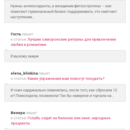
Нужны антиоксиданты, а женщинам фитоэстрогены – они
помогают гормональный баланс поддерживать, что смягчает
наступление...
Гость
пишет
к статье:
Лучшие симоронские ритуалы для привлечения
любви и романтики
Я выхожу замуж
elena_blinkina
пишет
к статье:
Какие упражнения вам помогут похудеть?
Я тоже кардинально поменялась, после того, как сбросила 12
кг! Помолодела, посвежела! Так бы наверное и торчала на...
Венера
пишет
к статье:
Голубь сидит на балконе или окне: народные
предметы