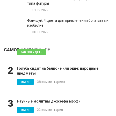
типа фигуры
01.12.2022
Фэн-шуй: 4 цвета для привлечения богатства и
изобилие
30.11.2022
1
Таблетки для похудения - обзор эффективных и
безопасных
САМОЕ
ПОПУЛЯРНОЕ
81 комментарий
КАК ПОХУДЕТЬ
2
Голубь сидит на балконе или окне: народные
предметы
38 комментариев
МАГИЯ
3
Научные молитвы джозефа мэрфи
22 комментария
МАГИЯ