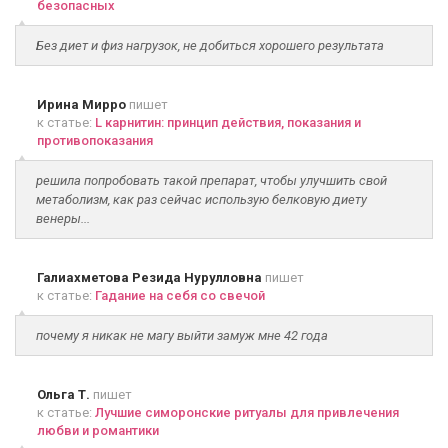
безопасных
Без диет и физ нагрузок, не добиться хорошего результата
Ирина Мирро
пишет
к статье:
L карнитин: принцип действия, показания и
противопоказания
решила попробовать такой препарат, чтобы улучшить свой
метаболизм, как раз сейчас использую белковую диету
венеры...
Галиахметова Резида Нурулловна
пишет
к статье:
Гадание на себя со свечой
почему я никак не магу выйти замуж мне 42 года
Ольга Т.
пишет
к статье:
Лучшие симоронские ритуалы для привлечения
любви и романтики