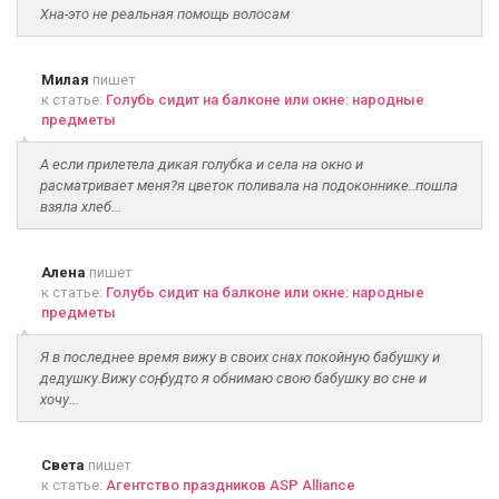
Хна-это не реальная помощь волосам
Милая
пишет
к статье:
Голубь сидит на балконе или окне: народные
предметы
А если прилетела дикая голубка и села на окно и
расматривает меня?я цветок поливала на подоконнике..пошла
взяла хлеб...
Алена
пишет
к статье:
Голубь сидит на балконе или окне: народные
предметы
Я в последнее время вижу в своих снах покойную бабушку и
дедушку.Вижу соң, будто я обнимаю свою бабушку во сне и
хочу...
Света
пишет
к статье:
Агентство праздников ASP Alliance