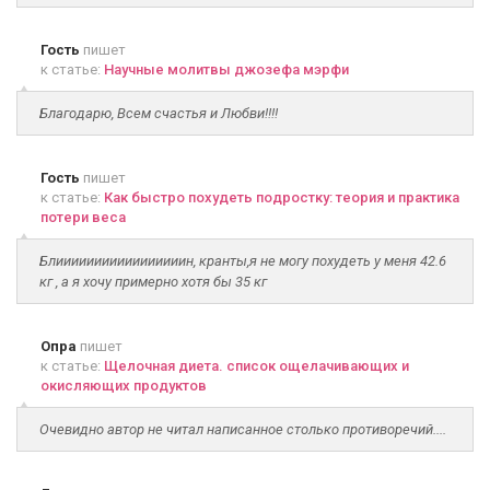
Гость
пишет
к статье:
Научные молитвы джозефа мэрфи
Благодарю, Всем счастья и Любви!!!!
Гость
пишет
к статье:
Как быстро похудеть подростку: теория и практика
потери веса
Блииииииииииииииииин, кранты,я не могу похудеть у меня 42.6
кг , а я хочу примерно хотя бы 35 кг
Опра
пишет
к статье:
Щелочная диета. список ощелачивающих и
окисляющих продуктов
Очевидно автор не читал написанное столько противоречий....