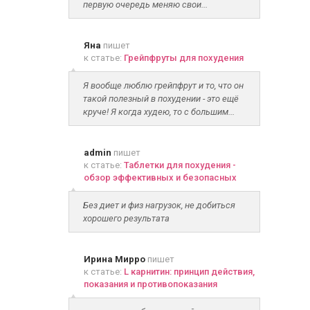
первую очередь меняю свои...
Яна
пишет
к статье:
Грейпфруты для похудения
Я вообще люблю грейпфрут и то, что он
такой полезный в похудении - это ещё
круче! Я когда худею, то с большим...
admin
пишет
к статье:
Таблетки для похудения -
обзор эффективных и безопасных
Без диет и физ нагрузок, не добиться
хорошего результата
Ирина Мирро
пишет
к статье:
L карнитин: принцип действия,
показания и противопоказания