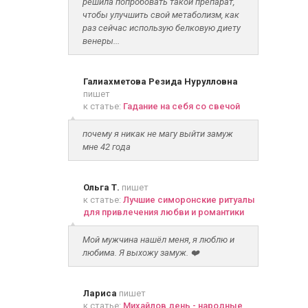
решила попробовать такой препарат,
чтобы улучшить свой метаболизм, как
раз сейчас использую белковую диету
венеры...
Галиахметова Резида Нурулловна
пишет
к статье:
Гадание на себя со свечой
почему я никак не магу выйти замуж
мне 42 года
Ольга Т.
пишет
к статье:
Лучшие симоронские ритуалы
для привлечения любви и романтики
Мой мужчина нашёл меня, я люблю и
любима. Я выхожу замуж. ❤️
Лариса
пишет
к статье:
Михайлов день - народные