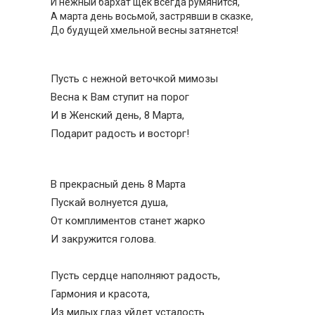
И нежный бархат щек всегда румянится,
А марта день восьмой, застрявши в сказке,
До будущей хмельной весны затянется!
Пусть с нежной веточкой мимозы
Весна к Вам ступит на порог
И в Женский день, 8 Марта,
Подарит радость и восторг!
В прекрасный день 8 Марта
Пускай волнуется душа,
От комплиментов станет жарко
И закружится голова.
Пусть сердце наполняют радость,
Гармония и красота,
Из милых глаз уйдет усталость