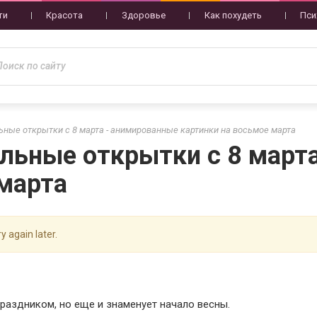
ти
Красота
Здоровье
Как похудеть
Пси
ные открытки с 8 марта - анимированные картинки на восьмое марта
льные открытки с 8 март
 марта
y again later.
раздником, но еще и знаменует начало весны.