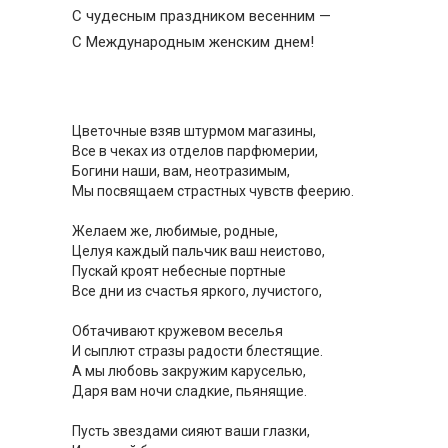
С чудесным праздником весенним —
С Международным женским днем!
Цветочные взяв штурмом магазины,
Все в чеках из отделов парфюмерии,
Богини наши, вам, неотразимым,
Мы посвящаем страстных чувств феерию.
Желаем же, любимые, родные,
Целуя каждый пальчик ваш неистово,
Пускай кроят небесные портные
Все дни из счастья яркого, лучистого,
Обтачивают кружевом веселья
И сыплют стразы радости блестящие.
А мы любовь закружим каруселью,
Даря вам ночи сладкие, пьянящие.
Пусть звездами сияют ваши глазки,