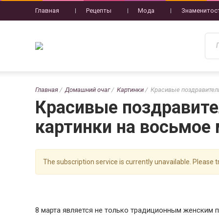
Главная
Рецепты
Мода
Знаменитос
Главная
Домашний очаг
Картинки
Красивые поздравитель
Красивые поздравите
картинки на восьмое
The subscription service is currently unavailable. Please tr
8 марта является не только традиционным женским п