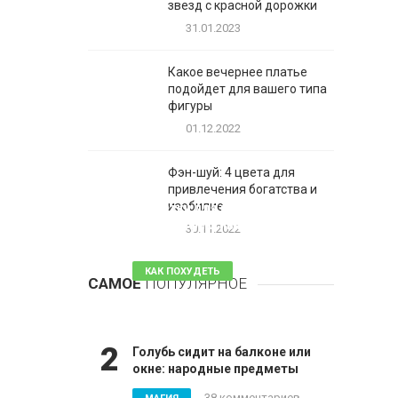
звезд с красной дорожки
31.01.2023
Какое вечернее платье
подойдет для вашего типа
фигуры
01.12.2022
Фэн-шуй: 4 цвета для
привлечения богатства и
1
изобилие
Таблетки для похудения -
обзор эффективных и
30.11.2022
безопасных
КАК ПОХУДЕТЬ
САМОЕ
ПОПУЛЯРНОЕ
81 комментарий
2
Голубь сидит на балконе или
окне: народные предметы
38 комментариев