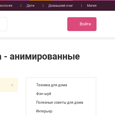
хология
Дети
Домашний очаг
Магия
Войти
а - анимированные
×
Техника для дома
Фэн-шуй
Полезные советы для дома
Интерьер