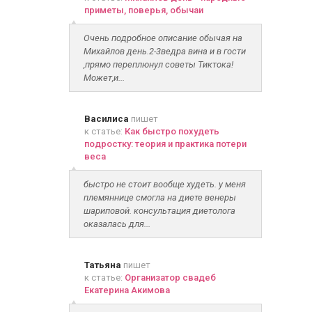
приметы, поверья, обычаи
Очень подробное описание обычая на
Михайлов день.2-3ведра вина и в гости
,прямо переплюнул советы Тиктока!
Может,и...
Василиса
пишет
к статье:
Как быстро похудеть
подростку: теория и практика потери
веса
быстро не стоит вообще худеть. у меня
племяннице смогла на диете венеры
шариповой. консультация диетолога
оказалась для...
Татьяна
пишет
к статье:
Организатор свадеб
Екатерина Акимова