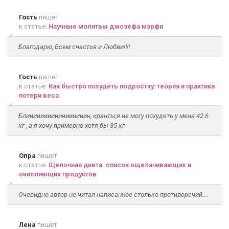
Гость
пишет
к статье:
Научные молитвы джозефа мэрфи
Благодарю, Всем счастья и Любви!!!!
Гость
пишет
к статье:
Как быстро похудеть подростку: теория и практика
потери веса
Блииииииииииииииииин, кранты,я не могу похудеть у меня 42.6
кг , а я хочу примерно хотя бы 35 кг
Опра
пишет
к статье:
Щелочная диета. список ощелачивающих и
окисляющих продуктов
Очевидно автор не читал написанное столько противоречий....
Лена
пишет