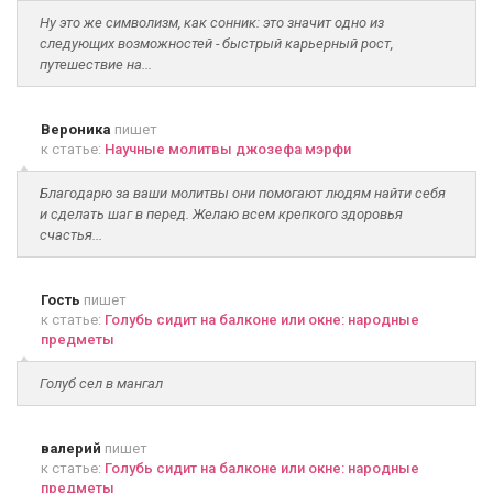
Ну это же символизм, как сонник: это значит одно из
следующих возможностей - быстрый карьерный рост,
путешествие на...
Вероника
пишет
к статье:
Научные молитвы джозефа мэрфи
Благодарю за ваши молитвы они помогают людям найти себя
и сделать шаг в перед. Желаю всем крепкого здоровья
счастья...
Гость
пишет
к статье:
Голубь сидит на балконе или окне: народные
предметы
Голуб сел в мангал
валерий
пишет
к статье:
Голубь сидит на балконе или окне: народные
предметы