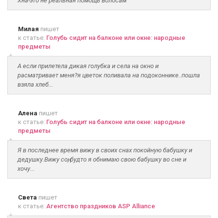
Хна-это не реальная помощь волосам
Милая
пишет
к статье:
Голубь сидит на балконе или окне: народные
предметы
А если прилетела дикая голубка и села на окно и
расматривает меня?я цветок поливала на подоконнике..пошла
взяла хлеб...
Алена
пишет
к статье:
Голубь сидит на балконе или окне: народные
предметы
Я в последнее время вижу в своих снах покойную бабушку и
дедушку.Вижу соң, будто я обнимаю свою бабушку во сне и
хочу...
Света
пишет
к статье:
Агентство праздников ASP Alliance