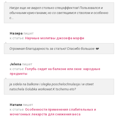
Нигде еще не видел столько спецэффектов! Пользовался и
обычными крио-ганами, но со светящимся стволом и особенно
с...
Назира
пишет
к статье:
Научные молитвы джозефа мэрфи
Огромная благодарность за статью! Спасибо большое ❤️
Jelena
пишет
к статье:
Голубь сидит на балконе или окне: народные
предметы
ja sidela na balkone i slegka poschelochnulasja i w otwet
natschela Golubka workowat.K tschemu eto?
Натали
пишет
к статье:
Особенности применения слабительных и
мочегонных лекарств для снижения веса