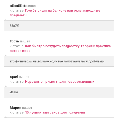
н5нн55н6
пишет
к статье:
Голубь сидит на балконе или окне: народные
предметы
55а75
Гость
пишет
к статье:
Как быстро похудеть подростку: теория и практика
потери веса
это физически не возможно,иначе могут начаться проблемы
араб
пишет
к статье:
Народные приметы для новорожденных
мама
Мария
пишет
к статье:
15 лучших завтраков для похудения