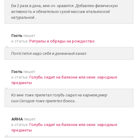
Ем 2 раза в день, мне оч. нравится. Добавляю физическую
активность и обязательно сухой массаж итальянской
натуральной...
Гость
пишет
к статье:
Ритуалы и обряды на рождество
Почтстится надо себя и денежный канал
Гость
пишет
к статье:
Голубь сидит на балконе или окне: народные
предметы
Ко мне тоже прилетал голубь сидел на карнизе,умер
сын.Сегодня тоже прилетел боюсь..
АЯНА
пишет
к статье:
Голубь сидит на балконе или окне: народные
предметы