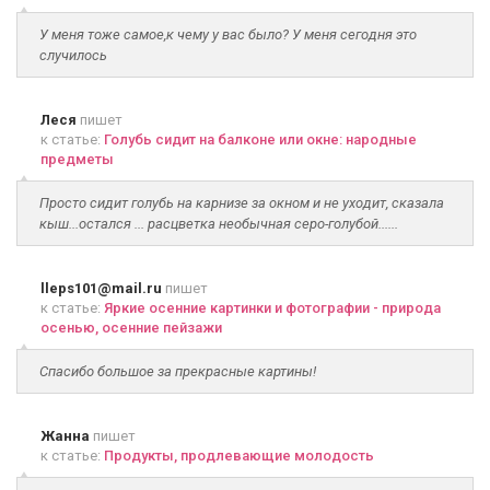
У меня тоже самое,к чему у вас было? У меня сегодня это
случилось
Леся
пишет
к статье:
Голубь сидит на балконе или окне: народные
предметы
Просто сидит голубь на карнизе за окном и не уходит, сказала
кыш...остался ... расцветка необычная серо-голубой......
lleps101@mail.ru
пишет
к статье:
Яркие осенние картинки и фотографии - природа
осенью, осенние пейзажи
Спасибо большое за прекрасные картины!
Жанна
пишет
к статье:
Продукты, продлевающие молодость