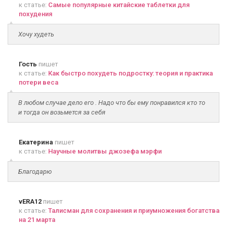
к статье:
Самые популярные китайские таблетки для
похудения
Хочу худеть
Гость
пишет
к статье:
Как быстро похудеть подростку: теория и практика
потери веса
В любом случае дело его . Надо что бы ему понравился кто то
и тогда он возьмется за себя
Екатерина
пишет
к статье:
Научные молитвы джозефа мэрфи
Благодарю
vERA12
пишет
к статье:
Талисман для сохранения и приумножения богатства
на 21 марта