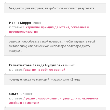
Без диет и физ нагрузок, не добиться хорошего результата
Ирина Мирро
пишет
к статье:
L карнитин: принцип действия, показания и
противопоказания
решила попробовать такой препарат, чтобы улучшить свой
метаболизм, как раз сейчас использую белковую диету
венеры...
Галиахметова Резида Нурулловна
пишет
к статье:
Гадание на себя со свечой
почему я никак не магу выйти замуж мне 42 года
Ольга Т.
пишет
к статье:
Лучшие симоронские ритуалы для привлечения
любви и романтики