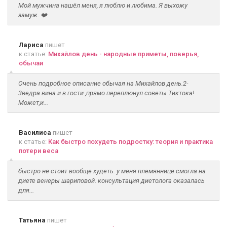
Мой мужчина нашёл меня, я люблю и любима. Я выхожу
замуж. ❤️
Лариса
пишет
к статье:
Михайлов день - народные приметы, поверья,
обычаи
Очень подробное описание обычая на Михайлов день.2-
3ведра вина и в гости ,прямо переплюнул советы Тиктока!
Может,и...
Василиса
пишет
к статье:
Как быстро похудеть подростку: теория и практика
потери веса
быстро не стоит вообще худеть. у меня племяннице смогла на
диете венеры шариповой. консультация диетолога оказалась
для...
Татьяна
пишет