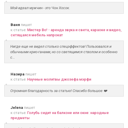
Мой идеал мужчин - это Чон Хосок.
Ваня
пишет
к статье:
Мистер Во! - аренда звука и света, караоке и видео,
сетящаяся мебель напрокат
Нигде еще не видел столько спецэффектов! Пользовался и
обычными крио-ганами, но со светящимся стволом и особенно
с...
Назира
пишет
к статье:
Научные молитвы джозефа мэрфи
Огромная благодарность за статью! Спасибо большое ❤️
Jelena
пишет
к статье:
Голубь сидит на балконе или окне: народные
предметы