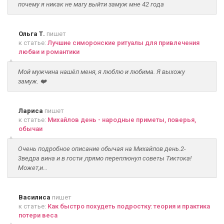
почему я никак не магу выйти замуж мне 42 года
Ольга Т.
пишет
к статье:
Лучшие симоронские ритуалы для привлечения
любви и романтики
Мой мужчина нашёл меня, я люблю и любима. Я выхожу
замуж. ❤️
Лариса
пишет
к статье:
Михайлов день - народные приметы, поверья,
обычаи
Очень подробное описание обычая на Михайлов день.2-
3ведра вина и в гости ,прямо переплюнул советы Тиктока!
Может,и...
Василиса
пишет
к статье:
Как быстро похудеть подростку: теория и практика
потери веса