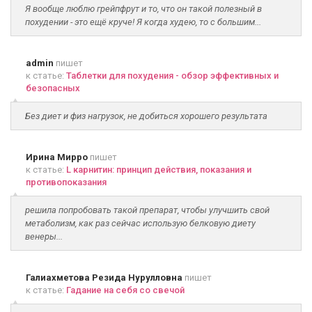
Я вообще люблю грейпфрут и то, что он такой полезный в
похудении - это ещё круче! Я когда худею, то с большим...
admin
пишет
к статье:
Таблетки для похудения - обзор эффективных и
безопасных
Без диет и физ нагрузок, не добиться хорошего результата
Ирина Мирро
пишет
к статье:
L карнитин: принцип действия, показания и
противопоказания
решила попробовать такой препарат, чтобы улучшить свой
метаболизм, как раз сейчас использую белковую диету
венеры...
Галиахметова Резида Нурулловна
пишет
к статье:
Гадание на себя со свечой