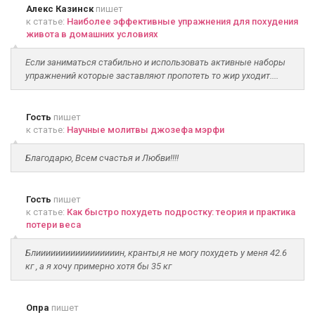
Алекс Казинск
пишет
к статье:
Наиболее эффективные упражнения для похудения
живота в домашних условиях
Если заниматься стабильно и использовать активные наборы
упражнений которые заставляют пропотеть то жир уходит....
Гость
пишет
к статье:
Научные молитвы джозефа мэрфи
Благодарю, Всем счастья и Любви!!!!
Гость
пишет
к статье:
Как быстро похудеть подростку: теория и практика
потери веса
Блииииииииииииииииин, кранты,я не могу похудеть у меня 42.6
кг , а я хочу примерно хотя бы 35 кг
Опра
пишет