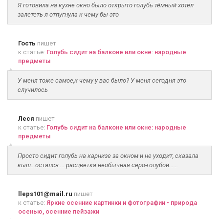
Я готовила на кухне окно было открыто голубь тёмный хотел
залететь я отпугнула к чему бы это
Гость
пишет
к статье:
Голубь сидит на балконе или окне: народные
предметы
У меня тоже самое,к чему у вас было? У меня сегодня это
случилось
Леся
пишет
к статье:
Голубь сидит на балконе или окне: народные
предметы
Просто сидит голубь на карнизе за окном и не уходит, сказала
кыш...остался ... расцветка необычная серо-голубой......
lleps101@mail.ru
пишет
к статье:
Яркие осенние картинки и фотографии - природа
осенью, осенние пейзажи