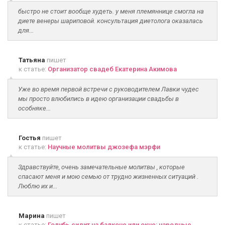
быстро не стоит вообще худеть. у меня племяннице смогла на
диете венеры шариповой. консультация диетолога оказалась
для...
Татьяна
пишет
к статье:
Организатор свадеб Екатерина Акимова
Уже во время первой встречи с руководителем Лавки чудес
мы просто влюбились в идею организации свадьбы в
особняке...
Гостья
пишет
к статье:
Научные молитвы джозефа мэрфи
Здравствуйте, очень замечательные молитвы , которые
спасают меня и мою семью от трудно жизненных ситуаций .
Люблю их и...
Марина
пишет
к статье:
Голубь сидит на балконе или окне: народные