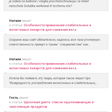
ja sidela na balkone i slegka poschelochnulasja i w otwet
natschela Golubka workowat.K tschemu eto?
Натали
пишет
к статье:
Особенности применения слабительных и
мочегонных лекарств для снижения веса
Сохраню ваш сайт обязательно, надеюсь все таки уголовную
ответственность примут к таким " специалистам" как...
Натали
пишет
к статье:
Особенности применения слабительных и
мочегонных лекарств для снижения веса
Хотела бы поймать эту тварь, каторая такое пишет про
"безвредность употребления мочегонных и слабительных,...
Гость
пишет
к статье:
Щелочная диета. список ощелачивающих и
окисляющих продуктов