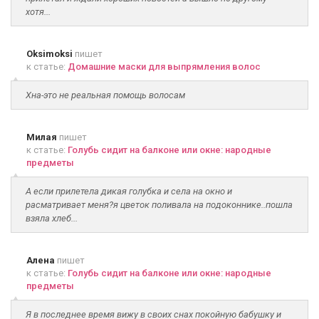
хотя...
Oksimoksi
пишет
к статье:
Домашние маски для выпрямления волос
Хна-это не реальная помощь волосам
Милая
пишет
к статье:
Голубь сидит на балконе или окне: народные
предметы
А если прилетела дикая голубка и села на окно и
расматривает меня?я цветок поливала на подоконнике..пошла
взяла хлеб...
Алена
пишет
к статье:
Голубь сидит на балконе или окне: народные
предметы
Я в последнее время вижу в своих снах покойную бабушку и