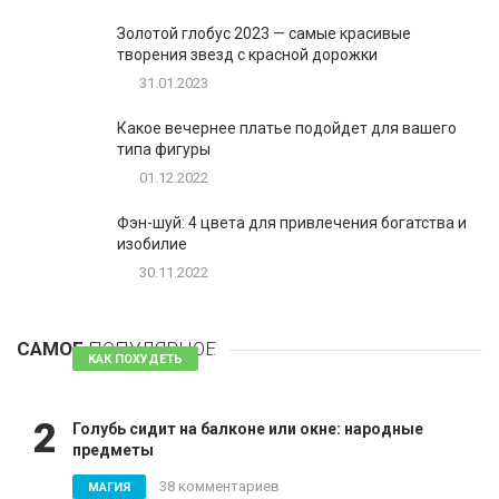
Золотой глобус 2023 — самые красивые
творения звезд с красной дорожки
31.01.2023
Какое вечернее платье подойдет для вашего
типа фигуры
01.12.2022
Фэн-шуй: 4 цвета для привлечения богатства и
изобилие
30.11.2022
1
Таблетки для похудения - обзор эффективных и
безопасных
САМОЕ
ПОПУЛЯРНОЕ
81 комментарий
КАК ПОХУДЕТЬ
2
Голубь сидит на балконе или окне: народные
предметы
38 комментариев
МАГИЯ