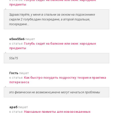
предметы
Здравствуйте, у меня в спальни за окном на подоконнике
сидели 2 голубя,один посередине, а второй подальше,
посередине...
н5нн55н6
пишет
к статье:
Голубь сидит на балконе или окне: народные
предметы
55а75
Гость
пишет
к статье:
Как быстро похудеть подростку: теория и практика
потери веса
это физически не возможно,иначе могут начаться проблемы
араб
пишет
к статье:
Народные приметы для новорожденных