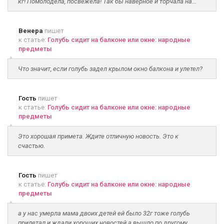
кг! Помолодела, посвежела! Так бы наверное и торчала на...
Венера
пишет
к статье:
Голубь сидит на балконе или окне: народные
предметы
Что значит, если голубь задел крылом окно балкона и улетел?
Гость
пишет
к статье:
Голубь сидит на балконе или окне: народные
предметы
Это хорошая примета. Ждите отличную новость. Это к
счастью.
Гость
пишет
к статье:
Голубь сидит на балконе или окне: народные
предметы
а у нас умерла мама двоих детей ей было 32г тоже голубь
прилетал и ждали хороших новостей а вышло по другому