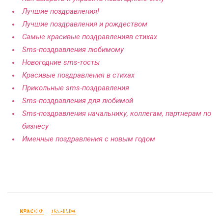
Лучшие поздравления!
Лучшие поздравления и рождеством
Самые красивые поздравленияв стихах
Sms-поздравления любимому
Новогодние sms-тосты
Красивые поздравления в стихах
Прикольные sms-поздравления
Sms-поздравления для любимой
Sms-поздравления начальнику, коллегам, партнерам по
бизнесу
Именные поздравления с новым годом
Отправляемся на море: тонкости пляжного
КРАСОТА
МАКИЯЖ