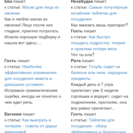
Ева
пишет
Незабудка
пишет
к статье:
Маски для лица из
к статье:
Самые популярные
овсянки
китайские таблетки для
Как я люблю маски из
похудения
овсянки! Лицо после них
Как заказать вашь припарат?
гладкое, приятно потрогать.
Гость
пишет
Искала хорошую подборку и
к статье:
Как быстро
нашла вот здесь:...
похудеть подростку: теория
и практика потери веса
Что ты ела?
Гость
пишет
Рита
пишет
к статье:
Наиболее
к статье:
Голубь сидит на
эффективные упражнения
балконе или окне: народные
для похудения живота в
предметы
домашних условиях
Каждый день в 7 утра
Исправьте грамматические
прилетает уже 2 недели
ошибки, иногда не понятно о
горляшка и воркует, сидит на
чем идет речь.
подоконнике, прогоняю, она
все равно прилетает...
Евгения
пишет
Гость
пишет
к статье:
Как выиграть в
к статье:
Таблетки для
лотерею - советы от дарьи
похудения - обзор
мироновой
эффективных и безопасных