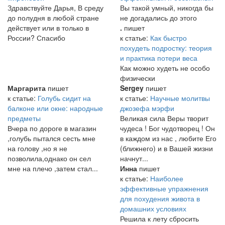
Здравствуйте Дарья, В среду
Вы такой умный, никогда бы
до полудня в любой стране
не догадались до этого
действует или в только в
.
пишет
России? Спасибо
к статье:
Как быстро
похудеть подростку: теория
и практика потери веса
Как можно худеть не особо
физически
Маргарита
пишет
Sergey
пишет
к статье:
Голубь сидит на
к статье:
Научные молитвы
балконе или окне: народные
джозефа мэрфи
предметы
Великая сила Веры творит
Вчера по дороге в магазин
чудеса ! Бог чудотворец ! Он
,голубь пытался сесть мне
в каждом из нас , любите Его
на голову ,но я не
(ближнего) и в Вашей жизни
позволила,однако он сел
начнут...
мне на плечо ,затем стал...
Инна
пишет
к статье:
Наиболее
эффективные упражнения
для похудения живота в
домашних условиях
Решила к лету сбросить