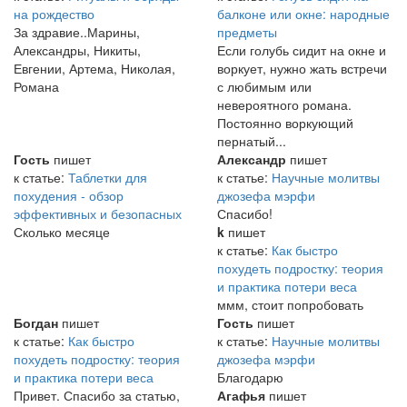
на рождество
балконе или окне: народные
За здравие..Марины,
предметы
Александры, Никиты,
Если голубь сидит на окне и
Евгении, Артема, Николая,
воркует, нужно жать встречи
Романа
с любимым или
невероятного романа.
Постоянно воркующий
пернатый...
Гость
пишет
Александр
пишет
к статье:
Таблетки для
к статье:
Научные молитвы
похудения - обзор
джозефа мэрфи
эффективных и безопасных
Спасибо!
Сколько месяце
k
пишет
к статье:
Как быстро
похудеть подростку: теория
и практика потери веса
ммм, стоит попробовать
Богдан
пишет
Гость
пишет
к статье:
Как быстро
к статье:
Научные молитвы
похудеть подростку: теория
джозефа мэрфи
и практика потери веса
Благодарю
Привет. Спасибо за статью,
Агафья
пишет