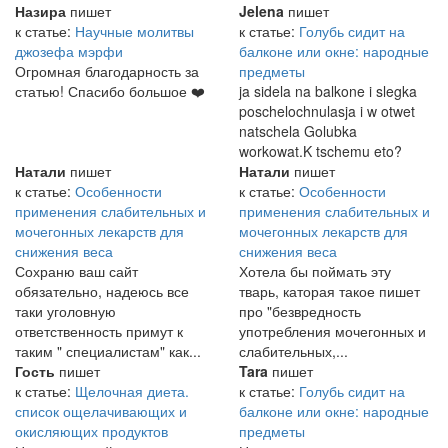
Назира
пишет
Jelena
пишет
к статье:
Научные молитвы
к статье:
Голубь сидит на
джозефа мэрфи
балконе или окне: народные
Огромная благодарность за
предметы
статью! Спасибо большое ❤️
ja sidela na balkone i slegka
poschelochnulasja i w otwet
natschela Golubka
workowat.K tschemu eto?
Натали
пишет
Натали
пишет
к статье:
Особенности
к статье:
Особенности
применения слабительных и
применения слабительных и
мочегонных лекарств для
мочегонных лекарств для
снижения веса
снижения веса
Сохраню ваш сайт
Хотела бы поймать эту
обязательно, надеюсь все
тварь, каторая такое пишет
таки уголовную
про "безвредность
ответственность примут к
употребления мочегонных и
таким " специалистам" как...
слабительных,...
Гость
пишет
Tara
пишет
к статье:
Щелочная диета.
к статье:
Голубь сидит на
список ощелачивающих и
балконе или окне: народные
окисляющих продуктов
предметы