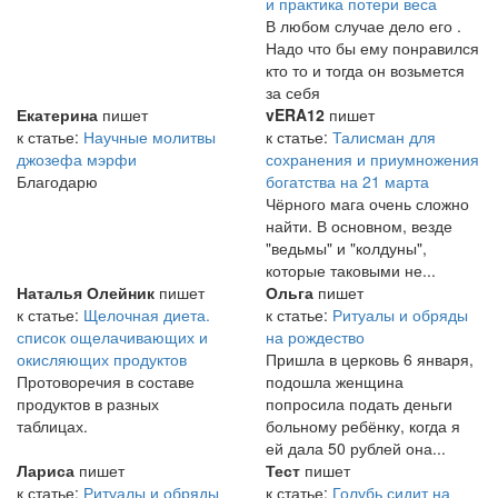
и практика потери веса
В любом случае дело его .
Надо что бы ему понравился
кто то и тогда он возьмется
за себя
Екатерина
пишет
vERA12
пишет
к статье:
Научные молитвы
к статье:
Талисман для
джозефа мэрфи
сохранения и приумножения
Благодарю
богатства на 21 марта
Чёрного мага очень сложно
найти. В основном, везде
"ведьмы" и "колдуны",
которые таковыми не...
Наталья Олейник
пишет
Ольга
пишет
к статье:
Щелочная диета.
к статье:
Ритуалы и обряды
список ощелачивающих и
на рождество
окисляющих продуктов
Пришла в церковь 6 января,
Протоворечия в составе
подошла женщина
продуктов в разных
попросила подать деньги
таблицах.
больному ребёнку, когда я
ей дала 50 рублей она...
Лариса
пишет
Тест
пишет
к статье:
Ритуалы и обряды
к статье:
Голубь сидит на