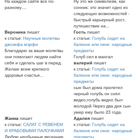
На каждом сайте все по-
Ну это же символизм, как
разному....
сонник: это значит одно из
следующих возможностей -
быстрый карьерный рост,
путешествие на...
Вероника
пишет
Гость
пишет
к статье:
Научные молитвы
к статье:
Голубь сидит на
джозефа мэрфи
балконе или окне: народные
Благодарю за ваши молитвы
предметы
они помогают людям найти
Голуб сел в мангал
себя и сделать шаг в перед.
валерий
пишет
Желаю всем крепкого
к статье:
Голубь сидит на
здоровья счастья...
балконе или окне: народные
предметы
сын был дома прилетел
черный голубь он снял
видео,голубь видно был
молодой.Через два дня сын
умер ему было 23 года.
Жанна
пишет
Адалия
пишет
к статье:
САЛАТ С РЕВЕНЕМ
к статье:
Голубь сидит на
И КРАБОВЫМИ ПАЛОЧКАМИ
балконе или окне: народные
Люблю необычные весенние
предметы