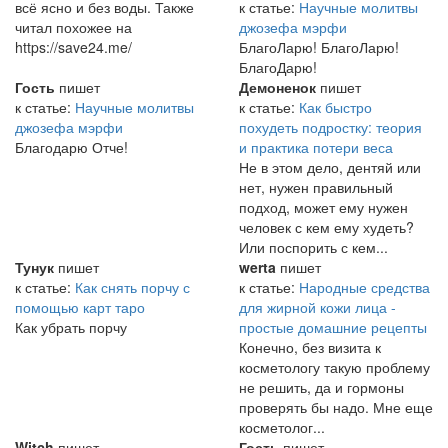
всё ясно и без воды. Также
к статье:
Научные молитвы
читал похожее на
джозефа мэрфи
https://save24.me/
БлагоЛарю! БлагоЛарю!
БлагоДарю!
Гость
пишет
Демоненок
пишет
к статье:
Научные молитвы
к статье:
Как быстро
джозефа мэрфи
похудеть подростку: теория
Благодарю Отче!
и практика потери веса
Не в этом дело, дентяй или
нет, нужен правильный
подход, может ему нужен
человек с кем ему худеть?
Или поспорить с кем...
Тунук
пишет
werta
пишет
к статье:
Как снять порчу с
к статье:
Народные средства
помощью карт таро
для жирной кожи лица -
Как убрать порчу
простые домашние рецепты
Конечно, без визита к
косметологу такую проблему
не решить, да и гормоны
проверять бы надо. Мне еще
косметолог...
Witch
пишет
Гость
пишет