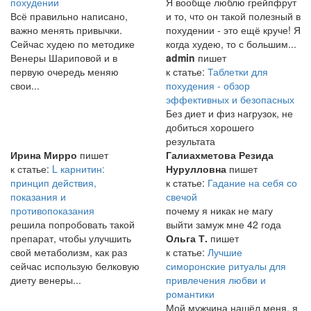
похудении
Я вообще люблю грейпфрут
Всё правильно написано,
и то, что он такой полезный в
важно менять привычки.
похудении - это ещё круче! Я
Сейчас худею по методике
когда худею, то с большим...
Венеры Шариповой и в
admin
пишет
первую очередь меняю
к статье:
Таблетки для
свои...
похудения - обзор
эффективных и безопасных
Без диет и физ нагрузок, не
добиться хорошего
результата
Ирина Мирро
пишет
Галиахметова Резида
к статье:
L карнитин:
Нурулловна
пишет
принцип действия,
к статье:
Гадание на себя со
показания и
свечой
противопоказания
почему я никак не магу
решила попробовать такой
выйти замуж мне 42 года
препарат, чтобы улучшить
Ольга Т.
пишет
свой метаболизм, как раз
к статье:
Лучшие
сейчас использую белковую
симоронские ритуалы для
диету венеры...
привлечения любви и
романтики
Мой мужчина нашёл меня, я