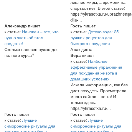
лишние жиры, а времени на
спортзал нет. В этой статье:
https://ykrasotka.ru/uprazhnenija
dlja-...
Александр
пишет
Гость
пишет
к статье:
Нановен – все, что
к статье:
Детокс-вода: 25
нудно знать об этом
лучших рецептов для
средстве!
быстрого похудения
Сколько нановен нужно для
А как диета
полного курса?
Вера
пишет
к статье:
Наиболее
эффективные упражнения
для похудения живота в
домашних условиях
Искала информацию, как без
диет похудеть. Просмотрела
много сайтов – не то! И
только здесь:
https://ykrasotka.ru/...
Гость
пишет
Гость
пишет
к статье:
Лучшие
к статье:
Лучшие
симоронские ритуалы для
симоронские ритуалы для
привлечения любви и
привлечения любви и