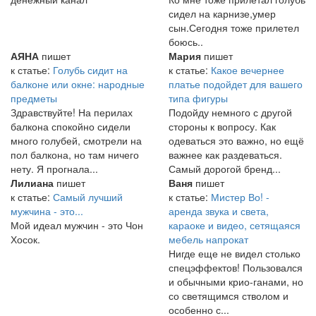
сидел на карнизе,умер
сын.Сегодня тоже прилетел
боюсь..
АЯНА
пишет
Мария
пишет
к статье:
Голубь сидит на
к статье:
Какое вечернее
балконе или окне: народные
платье подойдет для вашего
предметы
типа фигуры
Здравствуйте! На перилах
Подойду немного с другой
балкона спокойно сидели
стороны к вопросу. Как
много голубей, смотрели на
одеваться это важно, но ещё
пол балкона, но там ничего
важнее как раздеваться.
нету. Я прогнала...
Самый дорогой бренд...
Лилиана
пишет
Ваня
пишет
к статье:
Самый лучший
к статье:
Мистер Во! -
мужчина - это...
аренда звука и света,
Мой идеал мужчин - это Чон
караоке и видео, сетящаяся
Хосок.
мебель напрокат
Нигде еще не видел столько
спецэффектов! Пользовался
и обычными крио-ганами, но
со светящимся стволом и
особенно с...