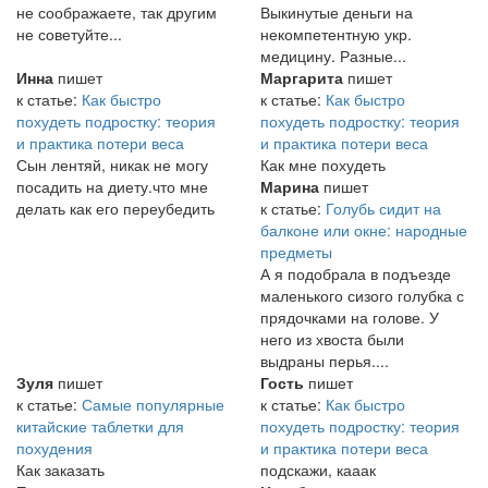
не соображаете, так другим
Выкинутые деньги на
не советуйте...
некомпетентную укр.
медицину. Разные...
Инна
пишет
Маргарита
пишет
к статье:
Как быстро
к статье:
Как быстро
похудеть подростку: теория
похудеть подростку: теория
и практика потери веса
и практика потери веса
Сын лентяй, никак не могу
Как мне похудеть
посадить на диету.что мне
Марина
пишет
делать как его переубедить
к статье:
Голубь сидит на
балконе или окне: народные
предметы
А я подобрала в подъезде
маленького сизого голубка с
прядочками на голове. У
него из хвоста были
выдраны перья....
Зуля
пишет
Гость
пишет
к статье:
Самые популярные
к статье:
Как быстро
китайские таблетки для
похудеть подростку: теория
похудения
и практика потери веса
Как заказать
подскажи, кааак