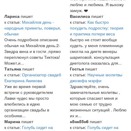
люблю и любима. Я выхожу
замуж. ❤️
Лариса
пишет
Василиса
пишет
к статье:
Михайлов день -
к статье:
Как быстро
народные приметы, поверья,
похудеть подростку: теория
обычаи
и практика потери веса
Очень подробное описание
быстро не стоит вообще
обычая на Михайлов день.2-
худеть. у меня племяннице
3ведра вина и в гости ,прямо
смогла на диете венеры
переплюнул советы Тиктока!
шариповой. консультация
Может,и...
диетолога оказалась для...
Татьяна
пишет
Гостья
пишет
к статье:
Организатор свадеб
к статье:
Научные молитвы
Екатерина Акимова
джозефа мэрфи
Уже во время первой
Здравствуйте, очень
встречи с руководителем
замечательные молитвы ,
Лавки чудес мы просто
которые спасают меня и
влюбились в идею
мою семью от трудно
организации свадьбы в
жизненных ситуаций . Люблю
особняке...
их и...
Марина
пишет
н5нн55н6
пишет
к статье:
Голубь сидит на
к статье:
Голубь сидит на