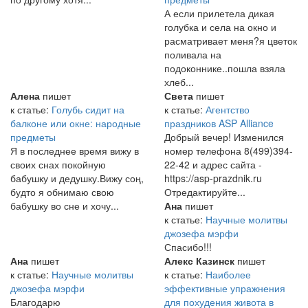
А если прилетела дикая
голубка и села на окно и
расматривает меня?я цветок
поливала на
подоконнике..пошла взяла
хлеб...
Алена
пишет
Света
пишет
к статье:
Голубь сидит на
к статье:
Агентство
балконе или окне: народные
праздников ASP Alliance
предметы
Добрый вечер! Изменился
Я в последнее время вижу в
номер телефона 8(499)394-
своих снах покойную
22-42 и адрес сайта -
бабушку и дедушку.Вижу соң,
https://asp-prazdnik.ru
будто я обнимаю свою
Отредактируйте...
бабушку во сне и хочу...
Ана
пишет
к статье:
Научные молитвы
джозефа мэрфи
Спасибо!!!
Ана
пишет
Алекс Казинск
пишет
к статье:
Научные молитвы
к статье:
Наиболее
джозефа мэрфи
эффективные упражнения
Благодарю
для похудения живота в