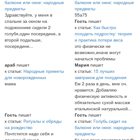
балконе или окне: народные
балконе или окне: народные
предметы
предметы
Здравствуйте, у меня в
55а75
спальни за окном на
Гость
пишет
подоконнике сидели 2
к статье:
Как быстро
голубя,один посередине, а
похудеть подростку: теория
второй подальше,
и практика потери веса
посередине...
это физически не
возможно,иначе могут
начаться проблемы
араб
пишет
Мария
пишет
к статье:
Народные приметы
к статье:
15 лучших
для новорожденных
завтраков для похудения
мама
Ем 2 раза в день, мне оч.
нравится. Добавляю
физическую активность и
обязательно сухой массаж
итальянской натуральной...
Гость
пишет
Гость
пишет
к статье:
Ритуалы и обряды
к статье:
Голубь сидит на
на рождество
балконе или окне: народные
Почтстится надо себя и
предметы
денежный канал
Ко мне тоже прилетал голубь