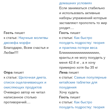
домашних условиях
Если заниматься стабильно
и использовать активные
наборы упражнений которые
заставляют пропотеть то жир
уходит....
Гость
пишет
Гость
пишет
к статье:
Научные молитвы
к статье:
Как быстро
джозефа мэрфи
похудеть подростку: теория
Благодарю, Всем счастья и
и практика потери веса
Любви!!!!
Блииииииииииииииииин,
кранты,я не могу похудеть у
меня 42.6 кг , а я хочу
примерно хотя бы 35 кг
Опра
пишет
Лена
пишет
к статье:
Щелочная диета.
к статье:
Самые популярные
список ощелачивающих и
китайские таблетки для
окисляющих продуктов
похудения
Очевидно автор не читал
Хочу худеть
написанное столько
Гость
пишет
противоречий....
к статье:
Как быстро
похудеть подростку: теория