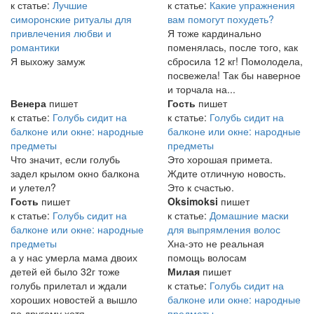
к статье:
Лучшие
к статье:
Какие упражнения
симоронские ритуалы для
вам помогут похудеть?
привлечения любви и
Я тоже кардинально
романтики
поменялась, после того, как
Я выхожу замуж
сбросила 12 кг! Помолодела,
посвежела! Так бы наверное
и торчала на...
Венера
пишет
Гость
пишет
к статье:
Голубь сидит на
к статье:
Голубь сидит на
балконе или окне: народные
балконе или окне: народные
предметы
предметы
Что значит, если голубь
Это хорошая примета.
задел крылом окно балкона
Ждите отличную новость.
и улетел?
Это к счастью.
Гость
пишет
Oksimoksi
пишет
к статье:
Голубь сидит на
к статье:
Домашние маски
балконе или окне: народные
для выпрямления волос
предметы
Хна-это не реальная
а у нас умерла мама двоих
помощь волосам
детей ей было 32г тоже
Милая
пишет
голубь прилетал и ждали
к статье:
Голубь сидит на
хороших новостей а вышло
балконе или окне: народные
по другому хотя...
предметы