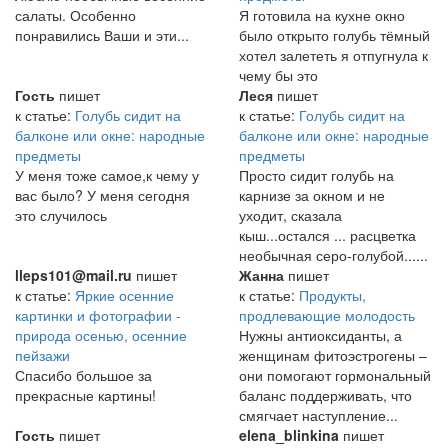
салаты. Особенно
Я готовила на кухне окно
понравились Ваши и эти...
было открыто голубь тёмный
хотел залететь я отпугнула к
чему бы это
Гость
пишет
Леся
пишет
к статье:
Голубь сидит на
к статье:
Голубь сидит на
балконе или окне: народные
балконе или окне: народные
предметы
предметы
У меня тоже самое,к чему у
Просто сидит голубь на
вас было? У меня сегодня
карнизе за окном и не
это случилось
уходит, сказала
кыш...остался ... расцветка
необычная серо-голубой......
lleps101@mail.ru
пишет
Жанна
пишет
к статье:
Яркие осенние
к статье:
Продукты,
картинки и фотографии -
продлевающие молодость
природа осенью, осенние
Нужны антиоксиданты, а
пейзажи
женщинам фитоэстрогены –
Спасибо большое за
они помогают гормональный
прекрасные картины!
баланс поддерживать, что
смягчает наступление...
Гость
пишет
elena_blinkina
пишет