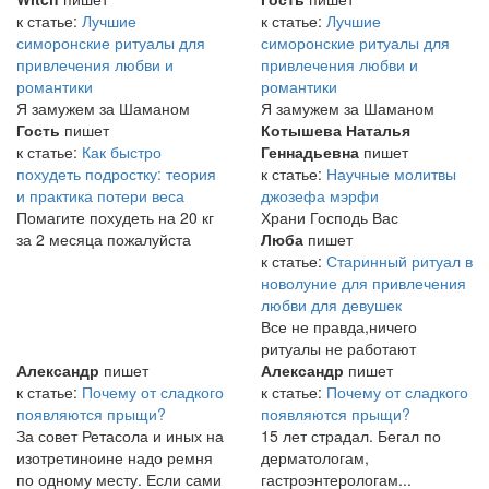
к статье:
Лучшие
к статье:
Лучшие
симоронские ритуалы для
симоронские ритуалы для
привлечения любви и
привлечения любви и
романтики
романтики
Я замужем за Шаманом
Я замужем за Шаманом
Гость
пишет
Котышева Наталья
к статье:
Как быстро
Геннадьевна
пишет
похудеть подростку: теория
к статье:
Научные молитвы
и практика потери веса
джозефа мэрфи
Помагите похудеть на 20 кг
Храни Господь Вас
за 2 месяца пожалуйста
Люба
пишет
к статье:
Старинный ритуал в
новолуние для привлечения
любви для девушек
Все не правда,ничего
ритуалы не работают
Александр
пишет
Александр
пишет
к статье:
Почему от сладкого
к статье:
Почему от сладкого
появляются прыщи?
появляются прыщи?
За совет Ретасола и иных на
15 лет страдал. Бегал по
изотретиноине надо ремня
дерматологам,
по одному месту. Если сами
гастроэнтерологам...