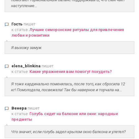
наступление...
Гость
пишет
к статье:
Лучшие симоронские ритуалы для привлечения
любви и романтики
Я выхожу замуж
elena_blinkina
пишет
к статье:
Какие упражнения вам помогут похудеть?
Я тоже кардинально поменялась, после того, как сбросила 12
кг! Помолодела, посвежела! Так бы наверное и торчала на...
Венера
пишет
к статье:
Голубь сидит на балконе или окне: народные
предметы
Что значит, если голубь задел крылом окно балкона и улетел?