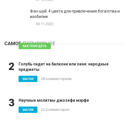
Фэн-шуй: 4 цвета для привлечения богатства и
изобилие
30.11.2022
1
Таблетки для похудения - обзор эффективных и
безопасных
САМОЕ
ПОПУЛЯРНОЕ
81 комментарий
КАК ПОХУДЕТЬ
2
Голубь сидит на балконе или окне: народные
предметы
38 комментариев
МАГИЯ
3
Научные молитвы джозефа мэрфи
22 комментария
МАГИЯ