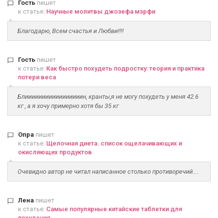
Гость
пишет
к статье:
Научные молитвы джозефа мэрфи
Благодарю, Всем счастья и Любви!!!!
Гость
пишет
к статье:
Как быстро похудеть подростку: теория и практика
потери веса
Блииииииииииииииииин, кранты,я не могу похудеть у меня 42.6
кг , а я хочу примерно хотя бы 35 кг
Опра
пишет
к статье:
Щелочная диета. список ощелачивающих и
окисляющих продуктов
Очевидно автор не читал написанное столько противоречий....
Лена
пишет
к статье:
Самые популярные китайские таблетки для
похудения