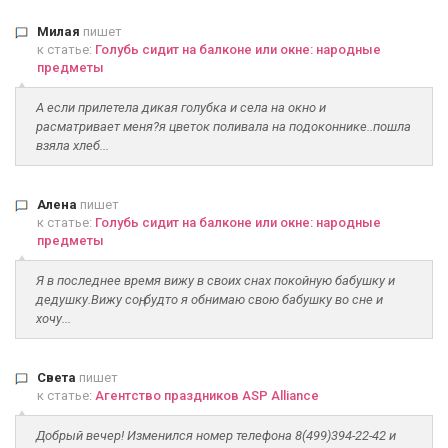
Милая
пишет
к статье:
Голубь сидит на балконе или окне: народные
предметы
А если прилетела дикая голубка и села на окно и
расматривает меня?я цветок поливала на подоконнике..пошла
взяла хлеб...
Алена
пишет
к статье:
Голубь сидит на балконе или окне: народные
предметы
Я в последнее время вижу в своих снах покойную бабушку и
дедушку.Вижу соң, будто я обнимаю свою бабушку во сне и
хочу...
Света
пишет
к статье:
Агентство праздников ASP Alliance
Добрый вечер! Изменился номер телефона 8(499)394-22-42 и