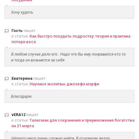
Хочу худеть
Гость
пишет
к статье:
Как быстро похудеть подростку: теория и практика
потери веса
В любом случае дело его . Надо что бы ему понравился кто то
и тогда он возьмется за себя
Екатерина
пишет
к статье:
Научные молитвы джозефа мэрфи
Благодарю
vERA12
пишет
к статье:
Талисман для сохранения и приумножения богатства
на 21 марта
Чёрного мага очень сложно найти. В основном, везде