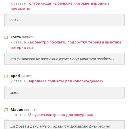
к статье:
Голубь сидит на балконе или окне: народные
предметы
55а75
Гость
пишет
к статье:
Как быстро похудеть подростку: теория и практика
потери веса
это физически не возможно,иначе могут начаться проблемы
араб
пишет
к статье:
Народные приметы для новорожденных
мама
Мария
пишет
к статье:
15 лучших завтраков для похудения
Ем 2 раза в день, мне оч. нравится. Добавляю физическую