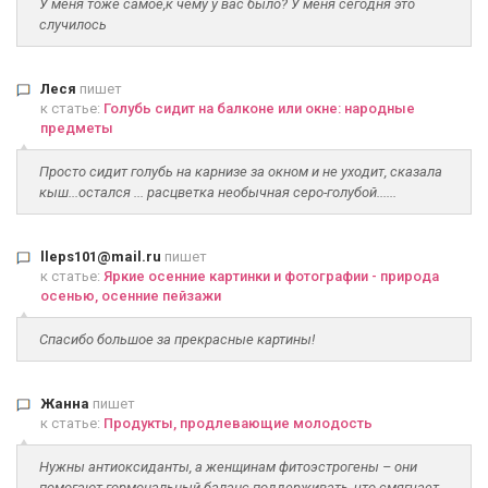
У меня тоже самое,к чему у вас было? У меня сегодня это
случилось
Леся
пишет
к статье:
Голубь сидит на балконе или окне: народные
предметы
Просто сидит голубь на карнизе за окном и не уходит, сказала
кыш...остался ... расцветка необычная серо-голубой......
lleps101@mail.ru
пишет
к статье:
Яркие осенние картинки и фотографии - природа
осенью, осенние пейзажи
Спасибо большое за прекрасные картины!
Жанна
пишет
к статье:
Продукты, продлевающие молодость
Нужны антиоксиданты, а женщинам фитоэстрогены – они
помогают гормональный баланс поддерживать, что смягчает