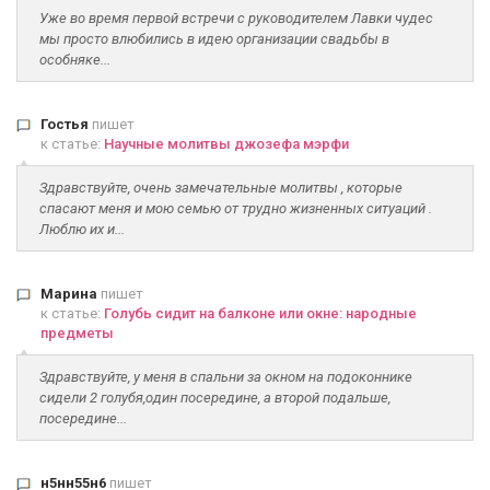
Уже во время первой встречи с руководителем Лавки чудес
мы просто влюбились в идею организации свадьбы в
особняке...
Гостья
пишет
к статье:
Научные молитвы джозефа мэрфи
Здравствуйте, очень замечательные молитвы , которые
спасают меня и мою семью от трудно жизненных ситуаций .
Люблю их и...
Марина
пишет
к статье:
Голубь сидит на балконе или окне: народные
предметы
Здравствуйте, у меня в спальни за окном на подоконнике
сидели 2 голубя,один посередине, а второй подальше,
посередине...
н5нн55н6
пишет