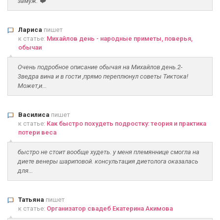
замуж. ❤️
Лариса
пишет
к статье:
Михайлов день - народные приметы, поверья,
обычаи
Очень подробное описание обычая на Михайлов день.2-
3ведра вина и в гости ,прямо переплюнул советы Тиктока!
Может,и...
Василиса
пишет
к статье:
Как быстро похудеть подростку: теория и практика
потери веса
быстро не стоит вообще худеть. у меня племяннице смогла на
диете венеры шариповой. консультация диетолога оказалась
для...
Татьяна
пишет
к статье:
Организатор свадеб Екатерина Акимова