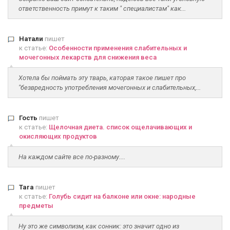
ответственность примут к таким " специалистам" как...
Натали
пишет
к статье:
Особенности применения слабительных и
мочегонных лекарств для снижения веса
Хотела бы поймать эту тварь, каторая такое пишет про
"безвредность употребления мочегонных и слабительных,...
Гость
пишет
к статье:
Щелочная диета. список ощелачивающих и
окисляющих продуктов
На каждом сайте все по-разному....
Tara
пишет
к статье:
Голубь сидит на балконе или окне: народные
предметы
Ну это же символизм, как сонник: это значит одно из