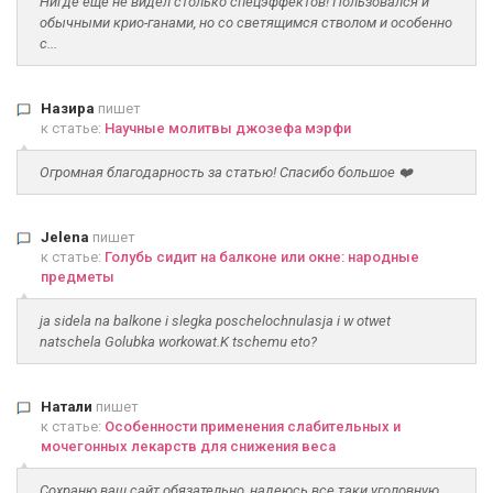
Нигде еще не видел столько спецэффектов! Пользовался и
обычными крио-ганами, но со светящимся стволом и особенно
с...
Назира
пишет
к статье:
Научные молитвы джозефа мэрфи
Огромная благодарность за статью! Спасибо большое ❤️
Jelena
пишет
к статье:
Голубь сидит на балконе или окне: народные
предметы
ja sidela na balkone i slegka poschelochnulasja i w otwet
natschela Golubka workowat.K tschemu eto?
Натали
пишет
к статье:
Особенности применения слабительных и
мочегонных лекарств для снижения веса
Сохраню ваш сайт обязательно, надеюсь все таки уголовную