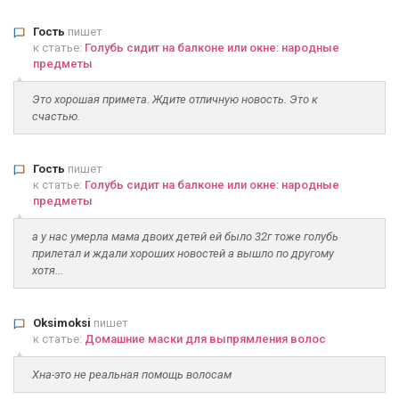
Гость
пишет
к статье:
Голубь сидит на балконе или окне: народные
предметы
Это хорошая примета. Ждите отличную новость. Это к
счастью.
Гость
пишет
к статье:
Голубь сидит на балконе или окне: народные
предметы
а у нас умерла мама двоих детей ей было 32г тоже голубь
прилетал и ждали хороших новостей а вышло по другому
хотя...
Oksimoksi
пишет
к статье:
Домашние маски для выпрямления волос
Хна-это не реальная помощь волосам