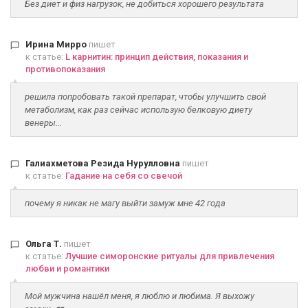
Без диет и физ нагрузок, не добиться хорошего результата
Ирина Мирро
пишет
к статье:
L карнитин: принцип действия, показания и
противопоказания
решила попробовать такой препарат, чтобы улучшить свой
метаболизм, как раз сейчас использую белковую диету
венеры...
Галиахметова Резида Нурулловна
пишет
к статье:
Гадание на себя со свечой
почему я никак не магу выйти замуж мне 42 года
Ольга Т.
пишет
к статье:
Лучшие симоронские ритуалы для привлечения
любви и романтики
Мой мужчина нашёл меня, я люблю и любима. Я выхожу