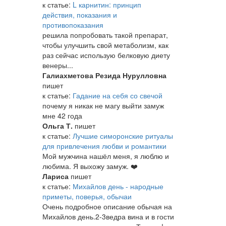
к статье:
L карнитин: принцип
действия, показания и
противопоказания
решила попробовать такой препарат,
чтобы улучшить свой метаболизм, как
раз сейчас использую белковую диету
венеры...
Галиахметова Резида Нурулловна
пишет
к статье:
Гадание на себя со свечой
почему я никак не магу выйти замуж
мне 42 года
Ольга Т.
пишет
к статье:
Лучшие симоронские ритуалы
для привлечения любви и романтики
Мой мужчина нашёл меня, я люблю и
любима. Я выхожу замуж. ❤️
Лариса
пишет
к статье:
Михайлов день - народные
приметы, поверья, обычаи
Очень подробное описание обычая на
Михайлов день.2-3ведра вина и в гости