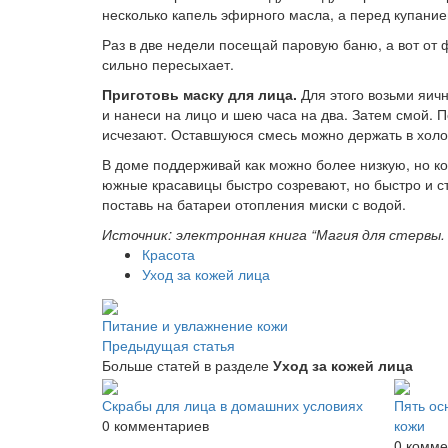
несколько капель эфирного масла, а перед купани
Раз в две недели посещай паровую баню, а вот от ф
сильно пересыхает.
Приготовь маску для лица.
Для этого возьми яич
и нанеси на лицо и шею часа на два. Затем смой. 
исчезают. Оставшуюся смесь можно держать в холод
В доме поддерживай как можно более низкую, но ко
южные красавицы быстро созревают, но быстро и с
поставь на батареи отопления миски с водой.
Источник: электронная книга “Магия для стервы.
Красота
Уход за кожей лица
Питание и увлажнение кожи
Предыдущая статья
Больше статей в разделе
Уход за кожей лица
Скрабы для лица в домашних условиях
Пять ос
0 комментариев
кожи
0 комме