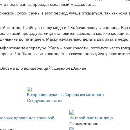
ем и после ванны проводи масляный массаж тела.
инской, сухой сауны в этот период лучше отказаться, так как кожа 
ный желток, 1 чайную ложку меда и 1 чайную ложку глицерина. Все
После такой процедуры лицо становится свежее, а мелкие морщинк
ильнике до пяти дней. Маску желательно делать два раза в недел
мфортную температуру. Жара – враг красоты, потомуто часто говор
тареют. Чтобы повысить влажность воздуха, пользуйся увлажнител
 Ведьма или волшебница?“, Евгения Шацкая
В хорошие руки: выбираем косметолога
Следующая статья
новных правил для красивой
Нитевой лифтинг лица
0 комментариев
нтариев