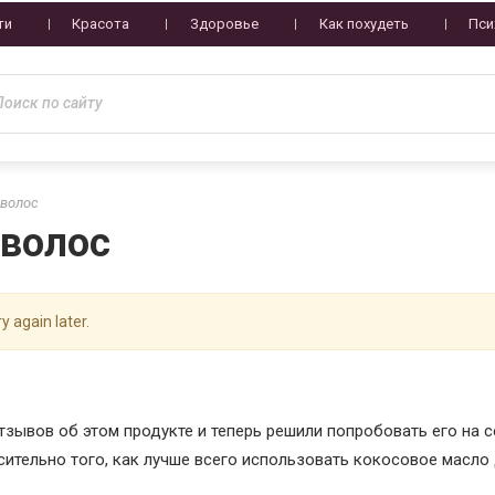
ти
Красота
Здоровье
Как похудеть
Пси
 волос
 волос
y again later.
ывов об этом продукте и теперь решили попробовать его на с
ительно того, как лучше всего использовать кокосовое масло