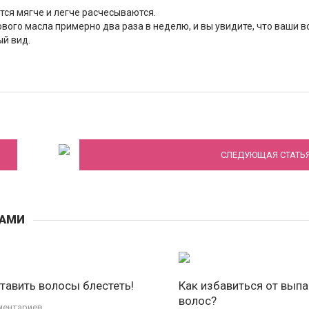
тся мягче и легче расчесываются.
вого масла примерно два раза в неделю, и вы увидите, что ваши 
й вид.
Как придать тонким волосам объем
СЛЕДУЮЩАЯ СТАТЬ
САМИ
ставить волосы блестеть!
Как избавиться от вып
волос?
ментариев