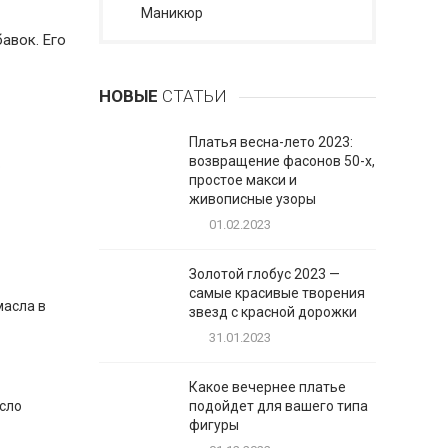
Маникюр
авок. Его
НОВЫЕ
СТАТЬИ
Платья весна-лето 2023:
возвращение фасонов 50-х,
о
простое макси и
живописные узоры
01.02.2023
Золотой глобус 2023 —
самые красивые творения
масла в
звезд с красной дорожки
31.01.2023
Какое вечернее платье
асло
подойдет для вашего типа
фигуры