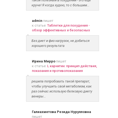
такой полезный в похудении - это ещё
круче! Я когда худею, то с большим...
admin
пишет
к статье:
Таблетки для похудения -
обзор эффективных и безопасных
Без диет и физ нагрузок, не добиться
хорошего результата
Ирина Мирро
пишет
к статье:
L карнитин: принцип действия,
показания и противопоказания
решила попробовать такой препарат,
чтобы улучшить свой метаболизм, как
раз сейчас использую белковую диету
венеры...
Галиахметова Резида Нурулловна
пишет