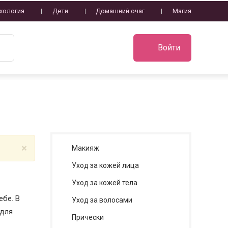
хология
Дети
Домашний очаг
Магия
Войти
×
Макияж
Уход за кожей лица
Уход за кожей тела
ебе. В
Уход за волосами
 для
Прически