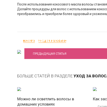
После использования кокосового масла волосы становя
Делайте процедуры для волос с использованием кокосо
преобразились и приобрели более здоровый и ухоженны
Как избавиться от перхоти?
КРАСОТА
УХОД ЗА ВОЛОСАМИ
ПРЕДЫДУЩАЯ СТАТЬЯ
БОЛЬШЕ СТАТЕЙ В РАЗДЕЛЕ
УХОД ЗА ВОЛО
Можно ли осветлить волосы в
Как за
домашних условиях
0 ком