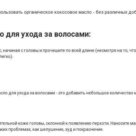
спользовать органическое кокосовое масло - без различных доб
о для ухода за волосами:
, начиная с головы и прочешите по всей длине (несмотря на то, чт
легко).
асло для ухода за волосами - это добавить небольшое количество 
ительной коже головы, склонной к появлению перхоти. Наносите м
аких проблемах, как шелушение, зуд и покраснение.