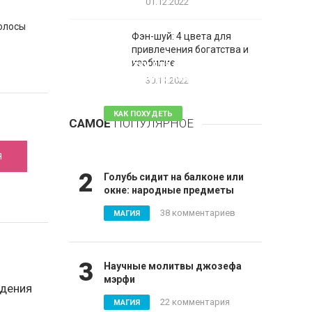
01.12.2022
волосы
Фэн-шуй: 4 цвета для
привлечения богатства и
1
изобилие
Таблетки для похудения -
обзор эффективных и
30.11.2022
безопасных
КАК ПОХУДЕТЬ
САМОЕ
ПОПУЛЯРНОЕ
81 комментарий
Я
2
Голубь сидит на балконе или
окне: народные предметы
38 комментариев
МАГИЯ
3
Научные молитвы джозефа
мэрфи
адения
22 комментария
МАГИЯ