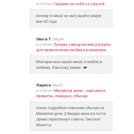
к статье:
Гадание на себя со свечой
почему я никак не магу выйти замуж
мне 42 года
Ольга Т.
пишет
к статье:
Лучшие симоронские ритуалы
для привлечения любви и романтики
Мой мужчина нашёл меня, я люблю и
любима. Я выхожу замуж. ❤️
Лариса
пишет
к статье:
Михайлов день - народные
приметы, поверья, обычаи
Очень подробное описание обычая на
Михайлов день.2-3ведра вина и в гости
,прямо переплюнул советы Тиктока!
Может,и...