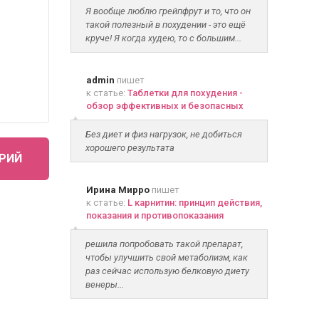
Я вообще люблю грейпфрут и то, что он
такой полезный в похудении - это ещё
круче! Я когда худею, то с большим...
admin
пишет
к статье:
Таблетки для похудения -
обзор эффективных и безопасных
Без диет и физ нагрузок, не добиться
хорошего результата
РИЙ
Ирина Мирро
пишет
к статье:
L карнитин: принцип действия,
показания и противопоказания
решила попробовать такой препарат,
чтобы улучшить свой метаболизм, как
раз сейчас использую белковую диету
венеры...