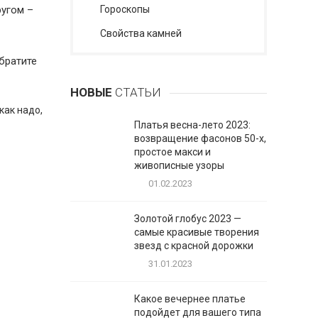
ругом –
Гороскопы
Cвойства камней
Обратите
НОВЫЕ
СТАТЬИ
как надо,
Платья весна-лето 2023:
возвращение фасонов 50-х,
простое макси и
живописные узоры
01.02.2023
Золотой глобус 2023 —
самые красивые творения
звезд с красной дорожки
31.01.2023
Какое вечернее платье
подойдет для вашего типа