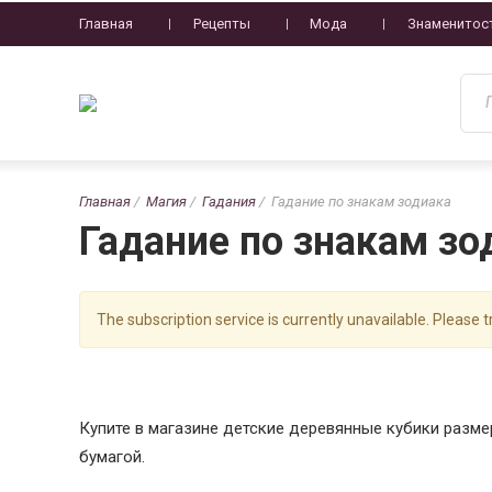
Главная
Рецепты
Мода
Знаменитос
Главная
Магия
Гадания
Гадание по знакам зодиака
Гадание по знакам зо
The subscription service is currently unavailable. Please tr
Купите в магазине детские деревянные кубики размер
бумагой.