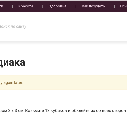
ти
Красота
Здоровье
Как похудеть
Пси
диака
y again later.
ом 3 х 3 см. Возьмите 13 кубиков и обклейте их со всех сторон