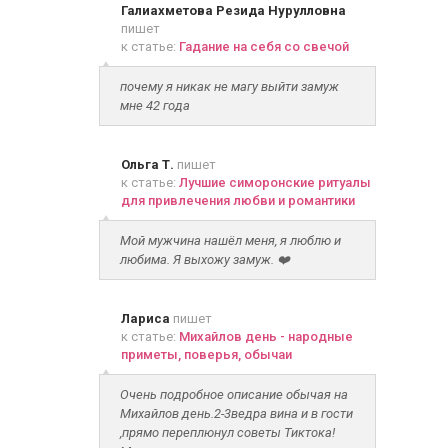
Галиахметова Резида Нурулловна
пишет
к статье:
Гадание на себя со свечой
почему я никак не магу выйти замуж
мне 42 года
Ольга Т.
пишет
к статье:
Лучшие симоронские ритуалы
для привлечения любви и романтики
Мой мужчина нашёл меня, я люблю и
любима. Я выхожу замуж. ❤️
Лариса
пишет
к статье:
Михайлов день - народные
приметы, поверья, обычаи
Очень подробное описание обычая на
Михайлов день.2-3ведра вина и в гости
,прямо переплюнул советы Тиктока!