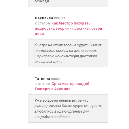
Может,и...
Василиса
пишет
к статье:
Как быстро похудеть
подростку: теория и практика потери
веса
быстро не стоит вообще худеть. у меня
племяннице смогла на диете венеры
шариповой. консультация диетолога
оказалась для...
Татьяна
пишет
к статье:
Организатор свадеб
Екатерина Акимова
Уже во время первой встречи с
руководителем Лавки чудес мы просто
влюбились в идею организации
свадьбы в особняке...