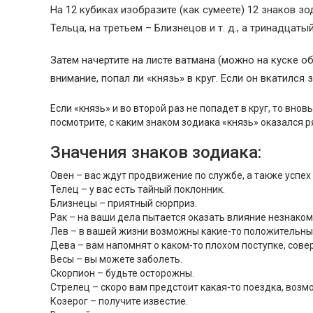
На 12 кубиках изобразите (как сумеете) 12 знаков зо
Тельца, на третьем – Близнецов и т. д., а тринадцат
Затем начертите на листе ватмана (можно на куске об
внимание, попал ли «князь» в круг. Если он вкатился
Если «князь» и во второй раз не попадет в круг, то вно
посмотрите, с каким знаком зодиака «князь» оказался ря
Значения знаков зодиака:
Овен – вас ждут продвижение по службе, а также успех 
Телец – у вас есть тайный поклонник.
Близнецы – приятный сюрприз.
Рак – на ваши дела пытается оказать влияние незнаком
Лев – в вашей жизни возможны какие-то положительны
Дева – вам напомнят о каком-то плохом поступке, сов
Весы – вы можете заболеть.
Скорпион – будьте осторожны.
Стрелец – скоро вам предстоит какая-то поездка, возм
Козерог – получите известие.