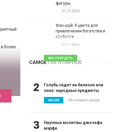
фигуры
01.12.2022
Фэн-шуй: 4 цвета для
приятный
привлечения богатства и
1
изобилие
Таблетки для похудения -
обзор эффективных и
30.11.2022
 в более
безопасных
КАК ПОХУДЕТЬ
САМОЕ
ПОПУЛЯРНОЕ
81 комментарий
2
Голубь сидит на балконе или
окне: народные предметы
Я
38 комментариев
МАГИЯ
3
Научные молитвы джозефа
мэрфи