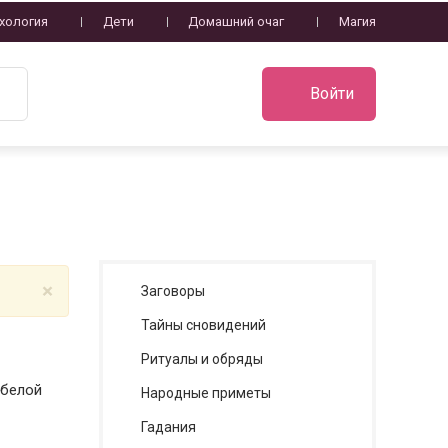
хология
Дети
Домашний очаг
Магия
Войти
×
Заговоры
Тайны сновидений
Ритуалы и обряды
 белой
Народные приметы
Гадания