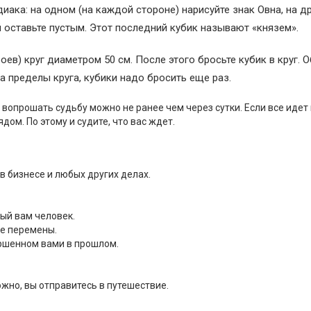
диака: на одном (на каждой стороне) нарисуйте знак Овна, на д
ый оставьте пустым. Этот последний кубик называют «князем».
оев) круг диаметром 50 см. После этого бросьте кубик в круг. 
 за пределы круга, кубики надо бросить еще раз.
вь вопрошать судьбу можно не ранее чем через сутки. Если все идет 
дом. По этому и судите, что вас ждет.
в бизнесе и любых других делах.
ый вам человек.
е перемены.
ершенном вами в прошлом.
ожно, вы отправитесь в путешествие.