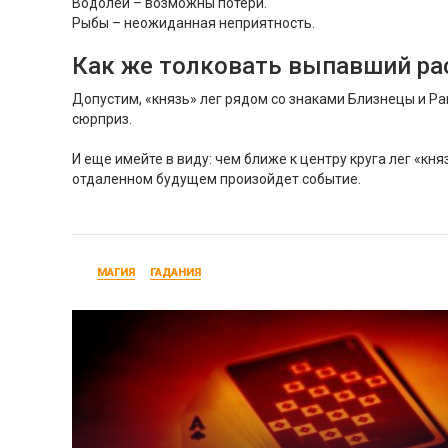
Водолей – возможны потери.
Рыбы – неожиданная неприятность.
Как же толковать выпавший ра
Допустим, «князь» лег рядом со знаками Близнецы и Ра
сюрприз.
И еще имейте в виду: чем ближе к центру круга лег «кн
отдаленном будущем произойдет событие.
МАГИЯ
ГАДАНИЯ