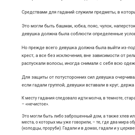
Средствами для гаданий служили предметы, в которы
Это могли быть башмак, юбка, пояс, чулок, наперсток
девушка должна была соблюсти определенные услови
Но прежде всего девушка должна была выйти из-под 
крест, а все без исключения, вне зависимости от ре
распускали волосы, иногда снимали с себя всю одежд
Для защиты от потусторонних сил девушка очерчивала
если гадали группой, девушки вставали в круг, держа
К месту гадания следовало идти молча, в темноте, ста
– «нечистое».
Это могли быть либо заброшенный дом, а также хлев ил
места, о которых мы уже говорили, – те, где два мира о
(колодцы, проруби). Гадали и в домах, гадали и у церкве