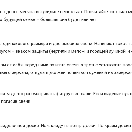
о одного месяца вы увидите несколько. Посчитайте, сколько 
о будущей семье – большая она будет или нет.
о одинакового размера и две высокие свечи. Начинают такое г
угом – знаком защиты (чертили и мелом, и горящей лучиной, и 
ам от себя, перед ними зажгите свечи, а третье установите поз
ьего зеркала, откуда и должен появиться суженый из зазерка
шком долго рассматривать фигуру в зеркале. Если видение пуг
 погасив свечи.
зделочной доске. Нож кладут в центр доски. По краям доски