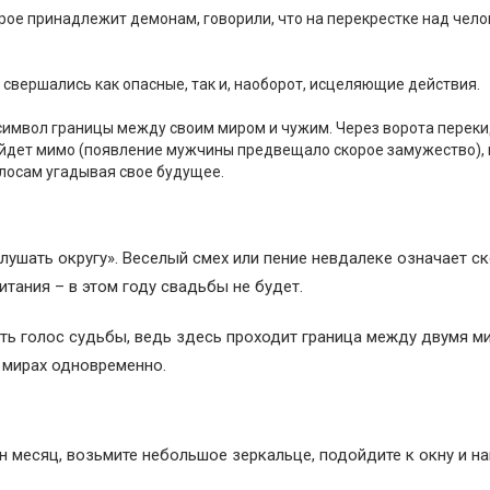
рое принадлежит демонам, говорили, что на перекрестке над чел
свершались как опасные, так и, наоборот, исцеляющие действия.
 символ границы между своим миром и чужим. Через ворота перек
ройдет мимо (появление мужчины предвещало скорое замужество), 
олосам угадывая свое будущее.
лушать округу». Веселый смех или пение невдалеке означает с
итания – в этом году свадьбы не будет.
ть голос судьбы, ведь здесь проходит граница между двумя ми
х мирах одновременно.
н месяц, возьмите небольшое зеркальце, подойдите к окну и на