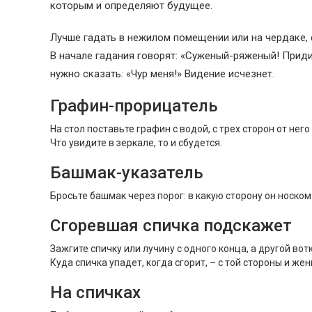
которым и определяют будущее.
Лучше гадать в нежилом помещении или на чердаке,
В начале гадания говорят: «Суженый-ряженый! Приди
нужно сказать: «Чур меня!» Видение исчезнет.
Графин-прорицатель
На стол поставьте графин с водой, с трех сторон от нег
Что увидите в зеркале, то и сбудется.
Башмак-указатель
Бросьте башмак через порог: в какую сторону он носком
Сгоревшая спичка подскажет
Зажгите спичку или лучину с одного конца, а другой вот
Куда спичка упадет, когда сгорит, – с той стороны и же
На спичках