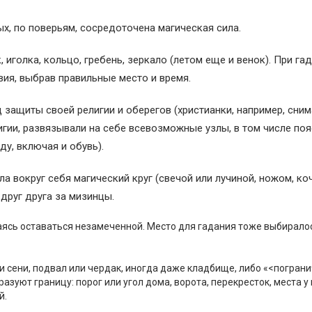
х, по поверьям, сосредоточена магическая сила.
, иголка, кольцо, гребень, зеркало (летом еще и венок). При га
я, выбрав правильные место и время.
защиты своей религии и оберегов (христианки, например, сни
лигии, развязывали на себе всевозможные узлы, в том числе поя
у, включая и обувь).
 вокруг себя магический круг (свечой или лучиной, ножом, коч
 друг друга за мизинцы.
раясь оставаться незамеченной. Место для гадания тоже выбирало
и сени, подвал или чердак, иногда даже кладбище, либо «<погран
бразуют границу: порог или угол дома, ворота, перекресток, места у
й.