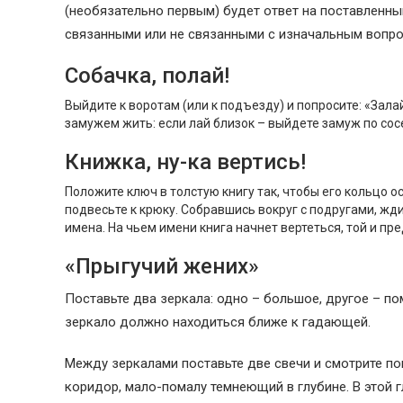
(необязательно первым) будет ответ на поставленны
связанными или не связанными с изначальным вопро
Собачка, полай!
Выйдите к воротам (или к подъезду) и попросите: «Залай
замужем жить: если лай близок – выйдете замуж по сосе
Книжка, ну-ка вертись!
Положите ключ в толстую книгу так, чтобы его кольцо о
подвесьте к крюку. Собравшись вокруг с подругами, жд
имена. На чьем имени книга начнет вертеться, той и пр
«Прыгучий жених»
Поставьте два зеркала: одно – большое, другое – 
зеркало должно находиться ближе к гадающей.
Между зеркалами поставьте две свечи и смотрите п
коридор, мало-помалу темнеющий в глубине. В этой 