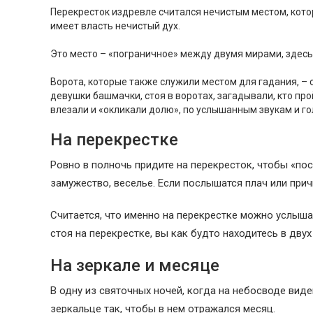
Перекресток издревле считался нечистым местом, кото
имеет власть нечистый дух.
Это место – «пограничное» между двумя мирами, здесь 
Ворота, которые также служили местом для гадания, –
девушки башмачки, стоя в воротах, загадывали, кто п
влезали и «окликали долю», по услышанным звукам и г
На перекрестке
Ровно в полночь придите на перекресток, чтобы «пос
замужество, веселье. Если послышатся плач или прич
Считается, что именно на перекрестке можно услыша
стоя на перекрестке, вы как будто находитесь в дву
На зеркале и месяце
В одну из святочных ночей, когда на небосводе виде
зеркальце так, чтобы в нем отражался месяц.