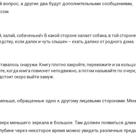
й вопрос, а другие два будут дополнительными сообщениями,
сом.
, залай, собаченька!» В какой стороне залает собака, в той стороне
дству, если далек и чуть слышен – ехать далеко от родного дома.
ставалось снаружи. Книгу плотно закройте, перевяжите и за кольцо
ите, когда книга повиснет неподвижно, а потом называйте по очере
едстоит скоро выйти замуж.
поменьше, обращенные одно к другому лицевыми сторонами. Ме
оверх меньшего зеркала в большое. Там должен появиться длин
глубине через некоторое время можно увидеть различные пред