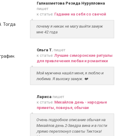
Галиахметова Резида Нурулловна
пишет
к статье:
Гадание на себя со свечой
. Тогда
почему я никак не магу выйти замуж
мне 42 года
Ольга Т.
пишет
к статье:
Лучшие симоронские ритуалы
 графин.
для привлечения любви и романтики
Мой мужчина нашёл меня, я люблю и
любима. Я выхожу замуж. ❤️
Лариса
пишет
к статье:
Михайлов день - народные
приметы, поверья, обычаи
Очень подробное описание обычая на
Михайлов день.2-3ведра вина и в гости
,прямо переплюнул советы Тиктока!