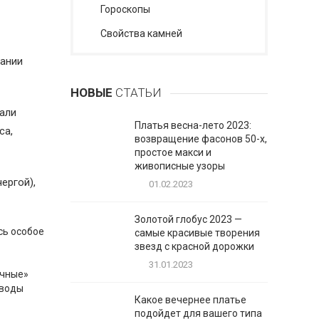
Гороскопы
Cвойства камней
дании
НОВЫЕ
СТАТЬИ
мали
Платья весна-лето 2023:
са,
возвращение фасонов 50-х,
простое макси и
живописные узоры
ергой),
01.02.2023
Золотой глобус 2023 —
сь особое
самые красивые творения
звезд с красной дорожки
31.01.2023
ичные»
 воды
Какое вечернее платье
подойдет для вашего типа