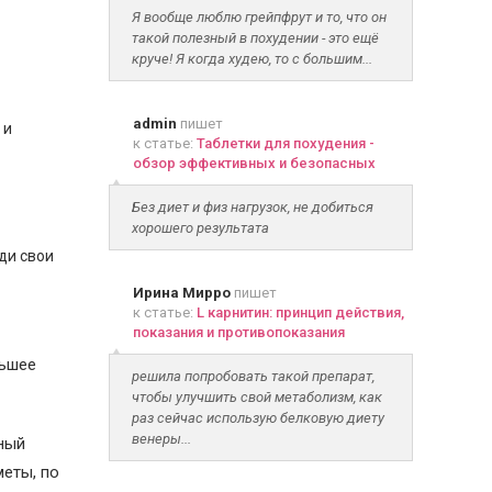
Я вообще люблю грейпфрут и то, что он
такой полезный в похудении - это ещё
круче! Я когда худею, то с большим...
admin
пишет
 и
к статье:
Таблетки для похудения -
обзор эффективных и безопасных
Без диет и физ нагрузок, не добиться
хорошего результата
ди свои
Ирина Мирро
пишет
к статье:
L карнитин: принцип действия,
показания и противопоказания
ньшее
решила попробовать такой препарат,
чтобы улучшить свой метаболизм, как
раз сейчас использую белковую диету
венеры...
ный
меты, по