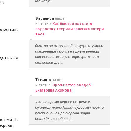
Может,и...
т,
Василиса
пишет
к статье:
Как быстро похудеть
подростку: теория и практика потери
ло меньше
веса
быстро не стоит вообще худеть. у меня
племяннице смогла на диете венеры
шариповой. консультация диетолога
йдет выше
оказалась для...
Татьяна
пишет
к статье:
Организатор свадеб
Екатерина Акимова
Уже во время первой встречи с
руководителем Лавки чудес мы просто
влюбились в идею организации
свадьбы в особняке...
те имя. По
екровь.