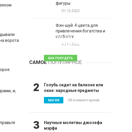
фигуры
овеком
01.12.2022
Фэн-шуй: 4 цвета для
привлечения богатства и
идывали
1
изобилие
Таблетки для похудения -
на ворота
обзор эффективных и
30.11.2022
безопасных
КАК ПОХУДЕТЬ
САМОЕ
ПОПУЛЯРНОЕ
81 комментарий
корое
2
Голубь сидит на балконе или
рами, и,
окне: народные предметы
38 комментариев
МАГИЯ
3
правьте
Научные молитвы джозефа
мэрфи