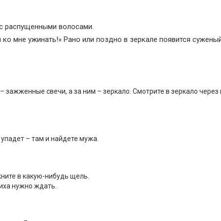
 с распущенными волосами.
 ко мне ужинать!» Рано или поздно в зеркале появится суженый
о – зажженные свечи, а за ним – зеркало. Смотрите в зеркало через
 упадет – там и найдете мужа.
кните в какую-нибудь щель.
ниха нужно ждать.