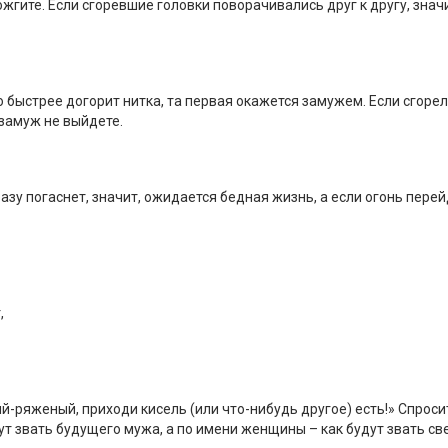
жгите. Если сгоревшие головки поворачивались друг к другу, значи
о быстрее догорит нитка, та первая окажется замужем. Если сгоре
 замуж не выйдете.
азу погаснет, значит, ожидается бедная жизнь, а если огонь пере
,
й-ряженый, приходи кисель (или что-нибудь другое) есть!» Спроси
ут звать будущего мужа, а по имени женщины – как будут звать св