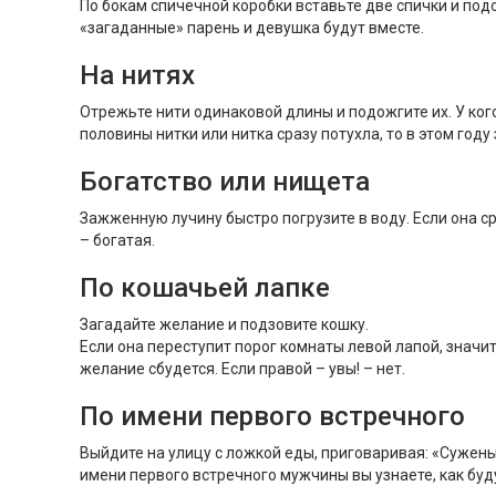
По бокам спичечной коробки вставьте две спички и подо
«загаданные» парень и девушка будут вместе.
На нитях
Отрежьте нити одинаковой длины и подожгите их. У ког
половины нитки или нитка сразу потухла, то в этом году
Богатство или нищета
Зажженную лучину быстро погрузите в воду. Если она ср
– богатая.
По кошачьей лапке
Загадайте желание и подзовите кошку.
Если она переступит порог комнаты левой лапой, значит
желание сбудется. Если правой – увы! – нет.
По имени первого встречного
Выйдите на улицу с ложкой еды, приговаривая: «Сужены
имени первого встречного мужчины вы узнаете, как буд