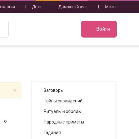
хология
Дети
Домашний очаг
Магия
Войти
×
Заговоры
Тайны сновидений
Ритуалы и обряды
– о
Народные приметы
Гадания