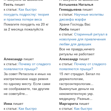
Гость
пишет
Котышева Наталья
к статье:
Как быстро
Геннадьевна
пишет
похудеть подростку: теория
к статье:
Научные молитвы
и практика потери веса
джозефа мэрфи
Помагите похудеть на 20 кг
Храни Господь Вас
за 2 месяца пожалуйста
Люба
пишет
к статье:
Старинный ритуал в
новолуние для привлечения
любви для девушек
Все не правда,ничего
ритуалы не работают
Александр
пишет
Александр
пишет
к статье:
Почему от сладкого
к статье:
Почему от сладкого
появляются прыщи?
появляются прыщи?
За совет Ретасола и иных на
15 лет страдал. Бегал по
изотретиноине надо ремня
дерматологам,
по одному месту. Если сами
гастроэнтерологам...
не соображаете, так другим
Выкинутые деньги на
не советуйте...
некомпетентную укр.
медицину. Разные...
Инна
пишет
Маргарита
пишет
к статье:
Как быстро
к статье:
Как быстро