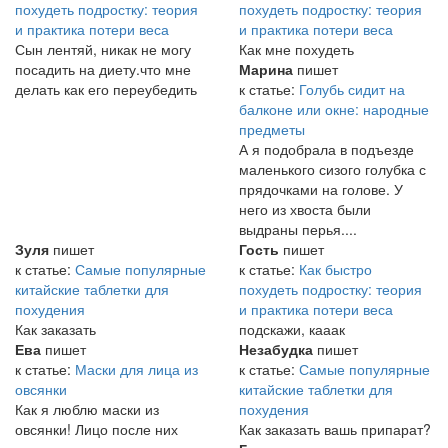
похудеть подростку: теория
похудеть подростку: теория
и практика потери веса
и практика потери веса
Сын лентяй, никак не могу
Как мне похудеть
посадить на диету.что мне
Марина
пишет
делать как его переубедить
к статье:
Голубь сидит на
балконе или окне: народные
предметы
А я подобрала в подъезде
маленького сизого голубка с
прядочками на голове. У
него из хвоста были
выдраны перья....
Зуля
пишет
Гость
пишет
к статье:
Самые популярные
к статье:
Как быстро
китайские таблетки для
похудеть подростку: теория
похудения
и практика потери веса
Как заказать
подскажи, кааак
Ева
пишет
Незабудка
пишет
к статье:
Маски для лица из
к статье:
Самые популярные
овсянки
китайские таблетки для
Как я люблю маски из
похудения
овсянки! Лицо после них
Как заказать вашь припарат?