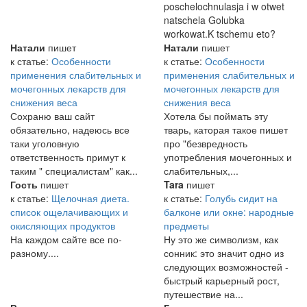
poschelochnulasja i w otwet
natschela Golubka
workowat.K tschemu eto?
Натали
пишет
Натали
пишет
к статье:
Особенности
к статье:
Особенности
применения слабительных и
применения слабительных и
мочегонных лекарств для
мочегонных лекарств для
снижения веса
снижения веса
Сохраню ваш сайт
Хотела бы поймать эту
обязательно, надеюсь все
тварь, каторая такое пишет
таки уголовную
про "безвредность
ответственность примут к
употребления мочегонных и
таким " специалистам" как...
слабительных,...
Гость
пишет
Tara
пишет
к статье:
Щелочная диета.
к статье:
Голубь сидит на
список ощелачивающих и
балконе или окне: народные
окисляющих продуктов
предметы
На каждом сайте все по-
Ну это же символизм, как
разному....
сонник: это значит одно из
следующих возможностей -
быстрый карьерный рост,
путешествие на...