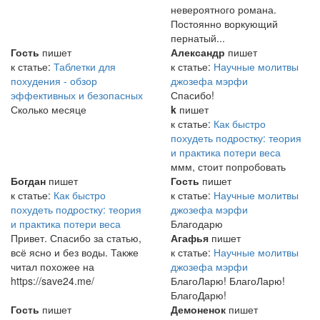
невероятного романа.
Постоянно воркующий
пернатый...
Гость
пишет
Александр
пишет
к статье:
Таблетки для
к статье:
Научные молитвы
похудения - обзор
джозефа мэрфи
эффективных и безопасных
Спасибо!
Сколько месяце
k
пишет
к статье:
Как быстро
похудеть подростку: теория
и практика потери веса
ммм, стоит попробовать
Богдан
пишет
Гость
пишет
к статье:
Как быстро
к статье:
Научные молитвы
похудеть подростку: теория
джозефа мэрфи
и практика потери веса
Благодарю
Привет. Спасибо за статью,
Агафья
пишет
всё ясно и без воды. Также
к статье:
Научные молитвы
читал похожее на
джозефа мэрфи
https://save24.me/
БлагоЛарю! БлагоЛарю!
БлагоДарю!
Гость
пишет
Демоненок
пишет