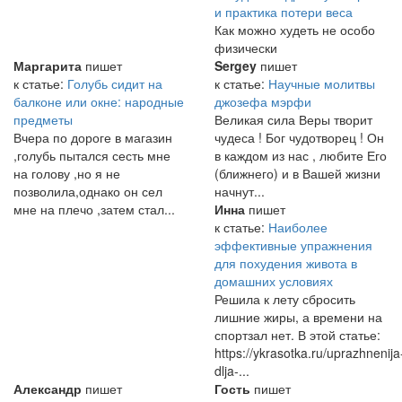
и практика потери веса
Как можно худеть не особо
физически
Маргарита
пишет
Sergey
пишет
к статье:
Голубь сидит на
к статье:
Научные молитвы
балконе или окне: народные
джозефа мэрфи
предметы
Великая сила Веры творит
Вчера по дороге в магазин
чудеса ! Бог чудотворец ! Он
,голубь пытался сесть мне
в каждом из нас , любите Его
на голову ,но я не
(ближнего) и в Вашей жизни
позволила,однако он сел
начнут...
мне на плечо ,затем стал...
Инна
пишет
к статье:
Наиболее
эффективные упражнения
для похудения живота в
домашних условиях
Решила к лету сбросить
лишние жиры, а времени на
спортзал нет. В этой статье:
https://ykrasotka.ru/uprazhnenija
dlja-...
Александр
пишет
Гость
пишет