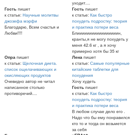
уходит....
Гость
пишет
Гость
пишет
к статье:
Научные молитвы
к статье:
Как быстро
джозефа мэрфи
похудеть подростку: теория
Благодарю, Всем счастья и
и практика потери веса
Любви!!!!
Блииииииииииииииииин,
кранты,я не могу похудеть у
меня 42.6 кг , а я хочу
примерно хотя бы 35 кг
Опра
пишет
Лена
пишет
к статье:
Щелочная диета.
к статье:
Самые популярные
список ощелачивающих и
китайские таблетки для
окисляющих продуктов
похудения
Очевидно автор не читал
Хочу худеть
написанное столько
Гость
пишет
противоречий....
к статье:
Как быстро
похудеть подростку: теория
и практика потери веса
В любом случае дело его .
Надо что бы ему понравился
кто то и тогда он возьмется
за себя