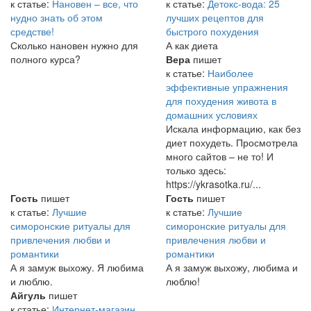
к статье:
Нановен – все, что
к статье:
Детокс-вода: 25
нудно знать об этом
лучших рецептов для
средстве!
быстрого похудения
Сколько нановен нужно для
А как диета
полного курса?
Вера
пишет
к статье:
Наиболее
эффективные упражнения
для похудения живота в
домашних условиях
Искала информацию, как без
диет похудеть. Просмотрела
много сайтов – не то! И
только здесь:
https://ykrasotka.ru/...
Гость
пишет
Гость
пишет
к статье:
Лучшие
к статье:
Лучшие
симоронские ритуалы для
симоронские ритуалы для
привлечения любви и
привлечения любви и
романтики
романтики
А я замуж выхожу. Я любима
А я замуж выхожу, любима и
и люблю.
люблю!
Айгуль
пишет
к статье:
Интернет-магазин