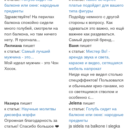
балконе или окне: народные
платье подойдет для вашего
предметы
типа фигуры
Здравствуйте! На перилах
Подойду немного с другой
балкона спокойно сидели
стороны к вопросу. Как
много голубей, смотрели на
одеваться это важно, но ещё
пол балкона, но там ничего
важнее как раздеваться.
нету. Я прогнала...
Самый дорогой бренд...
Лилиана
пишет
Ваня
пишет
к статье:
Самый лучший
к статье:
Мистер Во! -
мужчина - это...
аренда звука и света,
Мой идеал мужчин - это Чон
караоке и видео, сетящаяся
Хосок.
мебель напрокат
Нигде еще не видел столько
спецэффектов! Пользовался
и обычными крио-ганами, но
со светящимся стволом и
особенно с...
Назира
пишет
Jelena
пишет
к статье:
Научные молитвы
к статье:
Голубь сидит на
джозефа мэрфи
балконе или окне: народные
Огромная благодарность за
предметы
статью! Спасибо большое ❤️
ja sidela na balkone i slegka