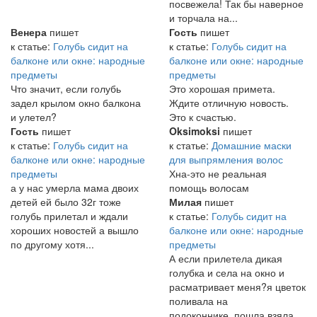
посвежела! Так бы наверное
и торчала на...
Венера
пишет
Гость
пишет
к статье:
Голубь сидит на
к статье:
Голубь сидит на
балконе или окне: народные
балконе или окне: народные
предметы
предметы
Что значит, если голубь
Это хорошая примета.
задел крылом окно балкона
Ждите отличную новость.
и улетел?
Это к счастью.
Гость
пишет
Oksimoksi
пишет
к статье:
Голубь сидит на
к статье:
Домашние маски
балконе или окне: народные
для выпрямления волос
предметы
Хна-это не реальная
а у нас умерла мама двоих
помощь волосам
детей ей было 32г тоже
Милая
пишет
голубь прилетал и ждали
к статье:
Голубь сидит на
хороших новостей а вышло
балконе или окне: народные
по другому хотя...
предметы
А если прилетела дикая
голубка и села на окно и
расматривает меня?я цветок
поливала на
подоконнике..пошла взяла