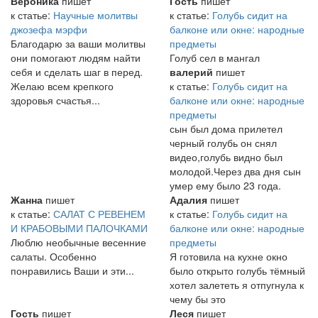
Вероника
пишет
Гость
пишет
к статье:
Научные молитвы
к статье:
Голубь сидит на
джозефа мэрфи
балконе или окне: народные
Благодарю за ваши молитвы
предметы
они помогают людям найти
Голуб сел в мангал
себя и сделать шаг в перед.
валерий
пишет
Желаю всем крепкого
к статье:
Голубь сидит на
здоровья счастья...
балконе или окне: народные
предметы
сын был дома прилетел
черный голубь он снял
видео,голубь видно был
молодой.Через два дня сын
умер ему было 23 года.
Жанна
пишет
Адалия
пишет
к статье:
САЛАТ С РЕВЕНЕМ
к статье:
Голубь сидит на
И КРАБОВЫМИ ПАЛОЧКАМИ
балконе или окне: народные
Люблю необычные весенние
предметы
салаты. Особенно
Я готовила на кухне окно
понравились Ваши и эти...
было открыто голубь тёмный
хотел залететь я отпугнула к
чему бы это
Гость
пишет
Леся
пишет