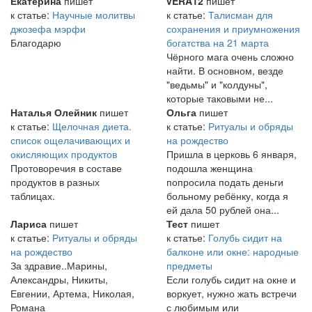
Екатерина
пишет
vERA12
пишет
к статье:
Научные молитвы
к статье:
Талисман для
джозефа мэрфи
сохранения и приумножения
Благодарю
богатства на 21 марта
Чёрного мага очень сложно
найти. В основном, везде
"ведьмы" и "колдуны",
которые таковыми не...
Наталья Олейник
пишет
Ольга
пишет
к статье:
Щелочная диета.
к статье:
Ритуалы и обряды
список ощелачивающих и
на рождество
окисляющих продуктов
Пришла в церковь 6 января,
Протоворечия в составе
подошла женщина
продуктов в разных
попросила подать деньги
таблицах.
больному ребёнку, когда я
ей дала 50 рублей она...
Лариса
пишет
Тест
пишет
к статье:
Ритуалы и обряды
к статье:
Голубь сидит на
на рождество
балконе или окне: народные
За здравие..Марины,
предметы
Александры, Никиты,
Если голубь сидит на окне и
Евгении, Артема, Николая,
воркует, нужно жать встречи
Романа
с любимым или