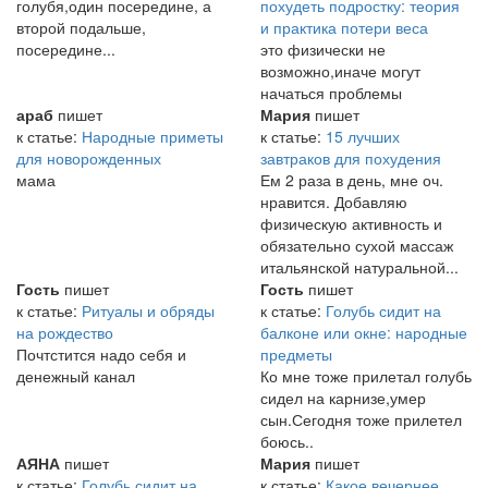
голубя,один посередине, а
похудеть подростку: теория
второй подальше,
и практика потери веса
посередине...
это физически не
возможно,иначе могут
начаться проблемы
араб
пишет
Мария
пишет
к статье:
Народные приметы
к статье:
15 лучших
для новорожденных
завтраков для похудения
мама
Ем 2 раза в день, мне оч.
нравится. Добавляю
физическую активность и
обязательно сухой массаж
итальянской натуральной...
Гость
пишет
Гость
пишет
к статье:
Ритуалы и обряды
к статье:
Голубь сидит на
на рождество
балконе или окне: народные
Почтстится надо себя и
предметы
денежный канал
Ко мне тоже прилетал голубь
сидел на карнизе,умер
сын.Сегодня тоже прилетел
боюсь..
АЯНА
пишет
Мария
пишет
к статье:
Голубь сидит на
к статье:
Какое вечернее