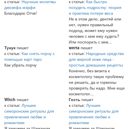
к статье:
Научные молитвы
к статье:
Как быстро
джозефа мэрфи
похудеть подростку: теория
Благодарю Отче!
и практика потери веса
Не в этом дело, дентяй или
нет, нужен правильный
подход, может ему нужен
человек с кем ему худеть?
Или поспорить с кем...
Тунук
пишет
werta
пишет
к статье:
Как снять порчу с
к статье:
Народные средства
помощью карт таро
для жирной кожи лица -
Как убрать порчу
простые домашние рецепты
Конечно, без визита к
косметологу такую проблему
не решить, да и гормоны
проверять бы надо. Мне еще
косметолог...
Witch
пишет
Гость
пишет
к статье:
Лучшие
к статье:
Лучшие
симоронские ритуалы для
симоронские ритуалы для
привлечения любви и
привлечения любви и
романтики
романтики
Я замужем за Шаманом
Я замужем за Шаманом