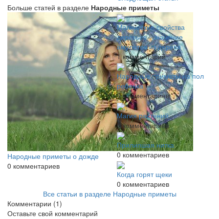
Больше статей в разделе
Народные приметы
Магические свойства
деревьев - значение
амулетов из дерева
1 комментарий
Народные приметы на пол
ребенка
0 комментариев
Магия растений
0 комментариев
Прилипшая нитка
0 комментариев
Народные приметы о дожде
0 комментариев
Когда горят щеки
0 комментариев
Все статьи в разделе Народные приметы
Комментарии
(1)
Оставьте свой комментарий