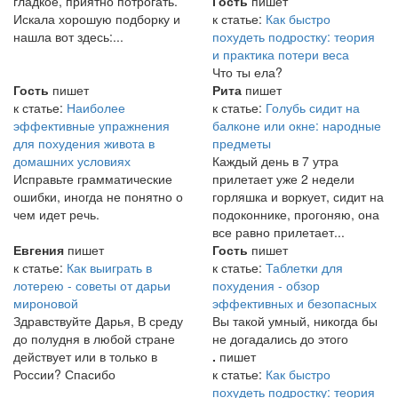
гладкое, приятно потрогать.
Гость
пишет
Искала хорошую подборку и
к статье:
Как быстро
нашла вот здесь:...
похудеть подростку: теория
и практика потери веса
Что ты ела?
Гость
пишет
Рита
пишет
к статье:
Наиболее
к статье:
Голубь сидит на
эффективные упражнения
балконе или окне: народные
для похудения живота в
предметы
домашних условиях
Каждый день в 7 утра
Исправьте грамматические
прилетает уже 2 недели
ошибки, иногда не понятно о
горляшка и воркует, сидит на
чем идет речь.
подоконнике, прогоняю, она
все равно прилетает...
Евгения
пишет
Гость
пишет
к статье:
Как выиграть в
к статье:
Таблетки для
лотерею - советы от дарьи
похудения - обзор
мироновой
эффективных и безопасных
Здравствуйте Дарья, В среду
Вы такой умный, никогда бы
до полудня в любой стране
не догадались до этого
действует или в только в
.
пишет
России? Спасибо
к статье:
Как быстро
похудеть подростку: теория