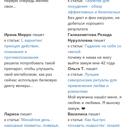
первую очередь меняю
к статье:
Таблетки для
свои...
похудения - обзор
эффективных и безопасных
Без диет и физ нагрузок, не
добиться хорошего
результата
Ирина Мирро
пишет
Галиахметова Резида
к статье:
L карнитин:
Нурулловна
пишет
принцип действия,
к статье:
Гадание на себя со
показания и
свечой
противопоказания
почему я никак не магу
решила попробовать такой
выйти замуж мне 42 года
препарат, чтобы улучшить
Ольга Т.
пишет
свой метаболизм, как раз
к статье:
Лучшие
сейчас использую белковую
симоронские ритуалы для
диету венеры...
привлечения любви и
романтики
Мой мужчина нашёл меня, я
люблю и любима. Я выхожу
замуж. ❤️
Лариса
пишет
Василиса
пишет
к статье:
Михайлов день -
к статье:
Как быстро
народные приметы, поверья,
похудеть подростку: теория