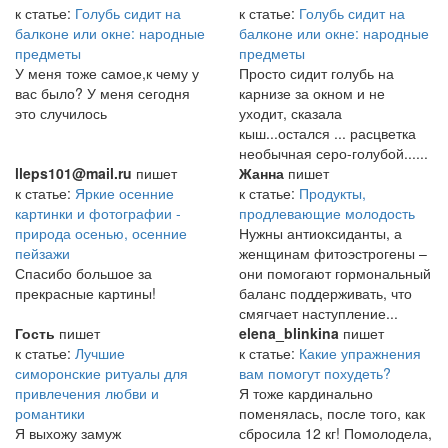
к статье:
Голубь сидит на
к статье:
Голубь сидит на
балконе или окне: народные
балконе или окне: народные
предметы
предметы
У меня тоже самое,к чему у
Просто сидит голубь на
вас было? У меня сегодня
карнизе за окном и не
это случилось
уходит, сказала
кыш...остался ... расцветка
необычная серо-голубой......
lleps101@mail.ru
пишет
Жанна
пишет
к статье:
Яркие осенние
к статье:
Продукты,
картинки и фотографии -
продлевающие молодость
природа осенью, осенние
Нужны антиоксиданты, а
пейзажи
женщинам фитоэстрогены –
Спасибо большое за
они помогают гормональный
прекрасные картины!
баланс поддерживать, что
смягчает наступление...
Гость
пишет
elena_blinkina
пишет
к статье:
Лучшие
к статье:
Какие упражнения
симоронские ритуалы для
вам помогут похудеть?
привлечения любви и
Я тоже кардинально
романтики
поменялась, после того, как
Я выхожу замуж
сбросила 12 кг! Помолодела,