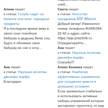
хлеб...
Алена
пишет
Света
пишет
к статье:
Голубь сидит на
к статье:
Агентство
балконе или окне: народные
праздников ASP Alliance
предметы
Добрый вечер! Изменился
Я в последнее время вижу в
номер телефона 8(499)394-
своих снах покойную
22-42 и адрес сайта -
бабушку и дедушку.Вижу соң,
https://asp-prazdnik.ru
будто я обнимаю свою
Отредактируйте...
бабушку во сне и хочу...
Ана
пишет
к статье:
Научные молитвы
джозефа мэрфи
Спасибо!!!
Ана
пишет
Алекс Казинск
пишет
к статье:
Научные молитвы
к статье:
Наиболее
джозефа мэрфи
эффективные упражнения
Благодарю
для похудения живота в
домашних условиях
Если заниматься стабильно
и использовать активные
наборы упражнений которые
заставляют пропотеть то жир