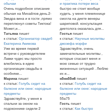
обычаи
и практика потери веса
Очень подробное описание
быстро не стоит вообще
обычая на Михайлов день.2-
худеть. у меня племяннице
3ведра вина и в гости ,прямо
смогла на диете венеры
переплюнул советы Тиктока!
шариповой. консультация
Может,и...
диетолога оказалась для...
Татьяна
пишет
Гостья
пишет
к статье:
Организатор свадеб
к статье:
Научные молитвы
Екатерина Акимова
джозефа мэрфи
Уже во время первой
Здравствуйте, очень
встречи с руководителем
замечательные молитвы ,
Лавки чудес мы просто
которые спасают меня и
влюбились в идею
мою семью от трудно
организации свадьбы в
жизненных ситуаций . Люблю
особняке...
их и...
Марина
пишет
н5нн55н6
пишет
к статье:
Голубь сидит на
к статье:
Голубь сидит на
балконе или окне: народные
балконе или окне: народные
предметы
предметы
Здравствуйте, у меня в
55а75
спальни за окном на
Гость
пишет
подоконнике сидели 2
к статье:
Как быстро