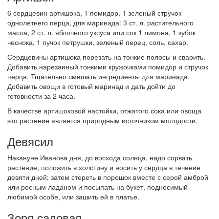
6 сердцевин артишока, 1 помидор, 1 зеленый стручок
однолетнего перца, для маринада: 3 ст. л. растительного
масла, 2 ст. л. яблочного уксуса или сок 1 лимона, 1 зубок
чеснока, 1 пучок петрушки, зеленый перец, соль, сахар.
Сердцевины артишока порезать на тонкие полосы и сварить.
Добавить нарезанный тонкими кружочками помидор и стручок
перца. Тщательно смешать ингредиенты для маринада.
Добавить овощи в готовый маринад и дать дойти до
готовности за 2 часа.
В качестве артишоковой настойки, отжатого сока или овоща
это растение является природным источником молодости.
Девясил
Накануне Иванова дня, до восхода солнца, надо сорвать
растение, положить в холстину и носить у сердца в течение
девяти дней; затем стереть в порошок вместе с серой амброй
или росным ладаном и посыпать на букет, подносимый
любимой особе, или зашить ей в платье.
Зоря садовая