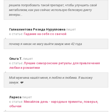
решила попробовать такой препарат, чтобы улучшить свой
метаболизм, как раз сейчас использую белковую диету
венеры...
Галиахметова Резида Нурулловна
пишет
к статье:
Гадание на себя со свечой
почему я никак не магу выйти замуж мне 42 года
Ольга Т.
пишет
к статье:
Лучшие симоронские ритуалы для привлечения
любви и романтики
Мой мужчина нашёл меня, я люблю и любима. Я выхожу
замуж. ❤️
Лариса
пишет
к статье:
Михайлов день - народные приметы, поверья,
обычаи