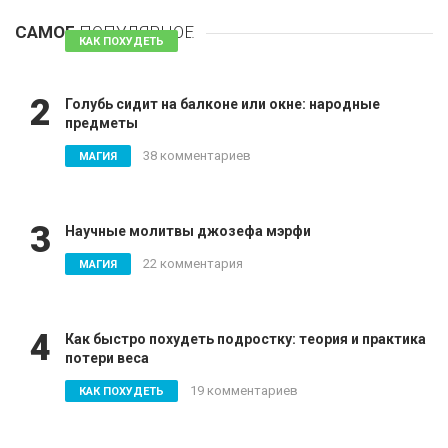
безопасных
САМОЕ
ПОПУЛЯРНОЕ
81 комментарий
КАК ПОХУДЕТЬ
2
Голубь сидит на балконе или окне: народные
предметы
38 комментариев
МАГИЯ
3
Научные молитвы джозефа мэрфи
22 комментария
МАГИЯ
4
Как быстро похудеть подростку: теория и практика
потери веса
19 комментариев
КАК ПОХУДЕТЬ