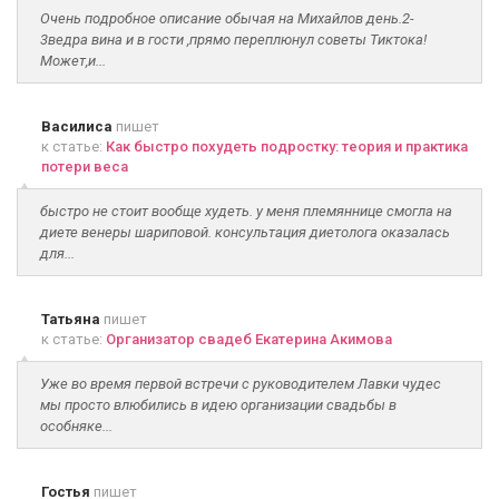
Очень подробное описание обычая на Михайлов день.2-
3ведра вина и в гости ,прямо переплюнул советы Тиктока!
Может,и...
Василиса
пишет
к статье:
Как быстро похудеть подростку: теория и практика
потери веса
быстро не стоит вообще худеть. у меня племяннице смогла на
диете венеры шариповой. консультация диетолога оказалась
для...
Татьяна
пишет
к статье:
Организатор свадеб Екатерина Акимова
Уже во время первой встречи с руководителем Лавки чудес
мы просто влюбились в идею организации свадьбы в
особняке...
Гостья
пишет