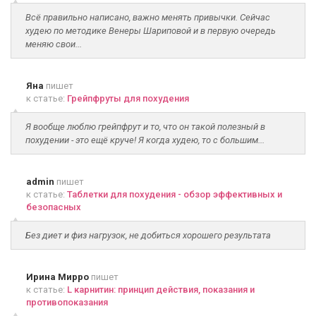
Всё правильно написано, важно менять привычки. Сейчас
худею по методике Венеры Шариповой и в первую очередь
меняю свои...
Яна
пишет
к статье:
Грейпфруты для похудения
Я вообще люблю грейпфрут и то, что он такой полезный в
похудении - это ещё круче! Я когда худею, то с большим...
admin
пишет
к статье:
Таблетки для похудения - обзор эффективных и
безопасных
Без диет и физ нагрузок, не добиться хорошего результата
Ирина Мирро
пишет
к статье:
L карнитин: принцип действия, показания и
противопоказания