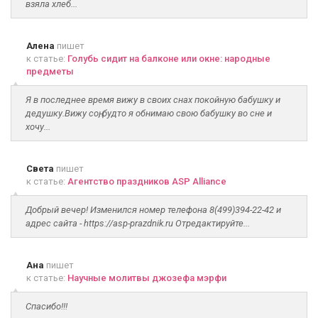
взяла хлеб...
Алена
пишет
к статье:
Голубь сидит на балконе или окне: народные
предметы
Я в последнее время вижу в своих снах покойную бабушку и
дедушку.Вижу соң, будто я обнимаю свою бабушку во сне и
хочу...
Света
пишет
к статье:
Агентство праздников ASP Alliance
Добрый вечер! Изменился номер телефона 8(499)394-22-42 и
адрес сайта - https://asp-prazdnik.ru Отредактируйте...
Ана
пишет
к статье:
Научные молитвы джозефа мэрфи
Спасибо!!!