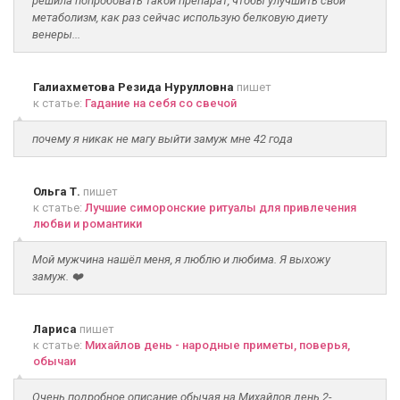
решила попробовать такой препарат, чтобы улучшить свой
метаболизм, как раз сейчас использую белковую диету
венеры...
Галиахметова Резида Нурулловна
пишет
к статье:
Гадание на себя со свечой
почему я никак не магу выйти замуж мне 42 года
Ольга Т.
пишет
к статье:
Лучшие симоронские ритуалы для привлечения
любви и романтики
Мой мужчина нашёл меня, я люблю и любима. Я выхожу
замуж. ❤️
Лариса
пишет
к статье:
Михайлов день - народные приметы, поверья,
обычаи
Очень подробное описание обычая на Михайлов день.2-