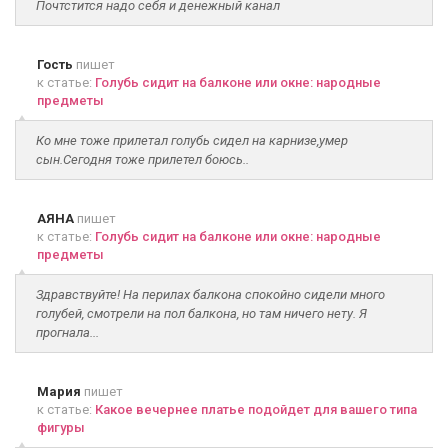
Почтстится надо себя и денежный канал
Гость
пишет
к статье:
Голубь сидит на балконе или окне: народные
предметы
Ко мне тоже прилетал голубь сидел на карнизе,умер
сын.Сегодня тоже прилетел боюсь..
АЯНА
пишет
к статье:
Голубь сидит на балконе или окне: народные
предметы
Здравствуйте! На перилах балкона спокойно сидели много
голубей, смотрели на пол балкона, но там ничего нету. Я
прогнала...
Мария
пишет
к статье:
Какое вечернее платье подойдет для вашего типа
фигуры