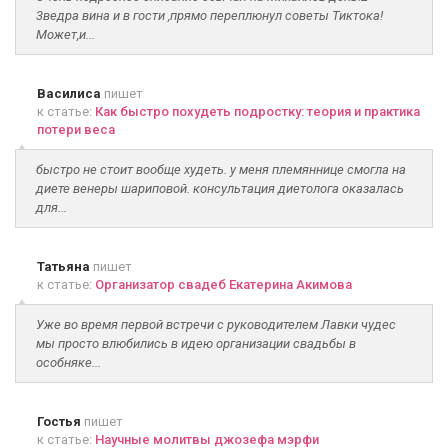
3ведра вина и в гости ,прямо переплюнул советы Тиктока!
Может,и...
Василиса
пишет
к статье:
Как быстро похудеть подростку: теория и практика
потери веса
быстро не стоит вообще худеть. у меня племяннице смогла на
диете венеры шариповой. консультация диетолога оказалась
для...
Татьяна
пишет
к статье:
Организатор свадеб Екатерина Акимова
Уже во время первой встречи с руководителем Лавки чудес
мы просто влюбились в идею организации свадьбы в
особняке...
Гостья
пишет
к статье:
Научные молитвы джозефа мэрфи