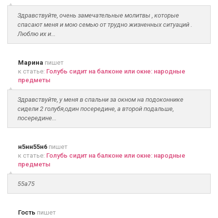
Здравствуйте, очень замечательные молитвы , которые
спасают меня и мою семью от трудно жизненных ситуаций .
Люблю их и...
Марина
пишет
к статье:
Голубь сидит на балконе или окне: народные
предметы
Здравствуйте, у меня в спальни за окном на подоконнике
сидели 2 голубя,один посередине, а второй подальше,
посередине...
н5нн55н6
пишет
к статье:
Голубь сидит на балконе или окне: народные
предметы
55а75
Гость
пишет