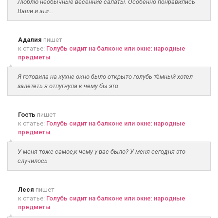
Люблю необычные весенние салаты. Особенно понравились
Ваши и эти...
Адалия
пишет
к статье:
Голубь сидит на балконе или окне: народные
предметы
Я готовила на кухне окно было открыто голубь тёмный хотел
залететь я отпугнула к чему бы это
Гость
пишет
к статье:
Голубь сидит на балконе или окне: народные
предметы
У меня тоже самое,к чему у вас было? У меня сегодня это
случилось
Леся
пишет
к статье:
Голубь сидит на балконе или окне: народные
предметы