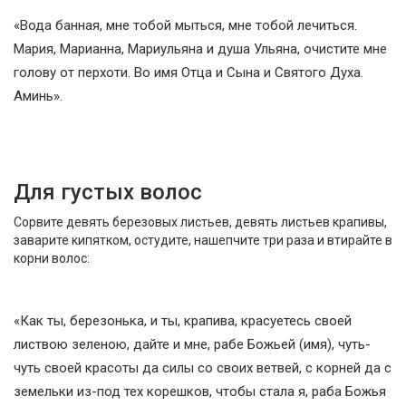
«Вода банная, мне тобой мыться, мне тобой лечиться.
Мария, Марианна, Мариульяна и душа Ульяна, очистите мне
голову от перхоти. Во имя Отца и Сына и Святого Духа.
Аминь».
Для густых волос
Сорвите девять березовых листьев, девять листьев крапивы,
заварите кипятком, остудите, нашепчите три раза и втирайте в
корни волос:
«Как ты, березонька, и ты, крапива, красуетесь своей
листвою зеленою, дайте и мне, рабе Божьей (имя), чуть-
чуть своей красоты да силы со своих ветвей, с корней да с
земельки из-под тех корешков, чтобы стала я, раба Божья