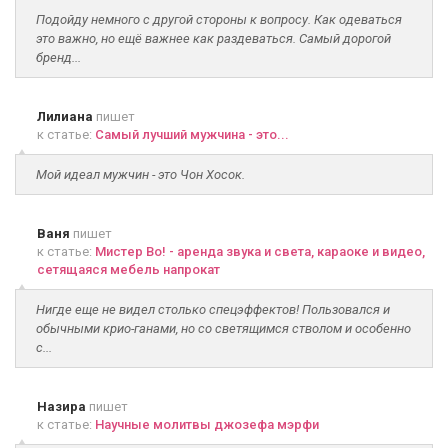
Подойду немного с другой стороны к вопросу. Как одеваться
это важно, но ещё важнее как раздеваться. Самый дорогой
бренд...
Лилиана
пишет
к статье:
Самый лучший мужчина - это...
Мой идеал мужчин - это Чон Хосок.
Ваня
пишет
к статье:
Мистер Во! - аренда звука и света, караоке и видео,
сетящаяся мебель напрокат
Нигде еще не видел столько спецэффектов! Пользовался и
обычными крио-ганами, но со светящимся стволом и особенно
с...
Назира
пишет
к статье:
Научные молитвы джозефа мэрфи