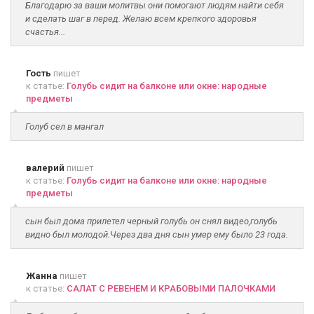
Благодарю за ваши молитвы они помогают людям найти себя
и сделать шаг в перед. Желаю всем крепкого здоровья
счастья...
Гость
пишет
к статье:
Голубь сидит на балконе или окне: народные
предметы
Голуб сел в мангал
валерий
пишет
к статье:
Голубь сидит на балконе или окне: народные
предметы
сын был дома прилетел черный голубь он снял видео,голубь
видно был молодой.Через два дня сын умер ему было 23 года.
Жанна
пишет
к статье:
САЛАТ С РЕВЕНЕМ И КРАБОВЫМИ ПАЛОЧКАМИ