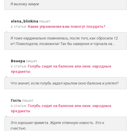
Я выхожу замуж
elena_blinkina
пишет
к статье:
Какие упражнения вам помогут похудеть?
Я тоже кардинально поменялась, после того, как сбросила 12
кг! Помолодела, посвежела! Так бы наверное и торчала на...
Венера
пишет
к статье:
Голубь сидит на балконе или окне: народные
предметы
Что значит, если голубь задел крылом окно балкона и улетел?
Гость
пишет
к статье:
Голубь сидит на балконе или окне: народные
предметы
Это хорошая примета. Ждите отличную новость. Это к
счастью.