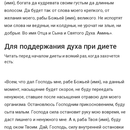
(имя), богата да кудревата своим густым да длинным
волосом. Да будет так от слова моего крепкого, от
желания моего, рабы Божьей (имя), великого. Не испортят
мои слова ни ведуньи, ни колдуньи, не урочат ни злые, ни
добрые. Во имя Отца и Сына и Святого Духа. Аминь».
Для поддержания духа при диете
Читать перед началом диеты и всякий раз, когда захочется
есть:
«Всем, что дал Господь мне, рабе Божьей (имя), на данный
момент, насыщение будет скорое, не буду переедать
ненужное, ставшее после насыщения отравою для моего
организма. Остановлюсь Господним прикосновением, буду
сыта малым. Господа сила остановит руку мою вовремя, не
даст лишнего и ненужного мне. А я, раба Твоя (имя), буду
под оком Твоим. Дай, Господь, силу внутренней остановки