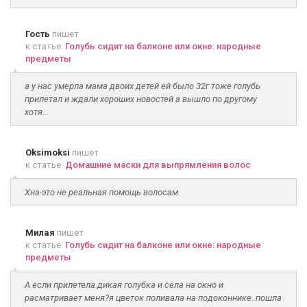
Гость
пишет
к статье:
Голубь сидит на балконе или окне: народные
предметы
а у нас умерла мама двоих детей ей было 32г тоже голубь
прилетал и ждали хороших новостей а вышло по другому
хотя...
Oksimoksi
пишет
к статье:
Домашние маски для выпрямления волос
Хна-это не реальная помощь волосам
Милая
пишет
к статье:
Голубь сидит на балконе или окне: народные
предметы
А если прилетела дикая голубка и села на окно и
расматривает меня?я цветок поливала на подоконнике..пошла