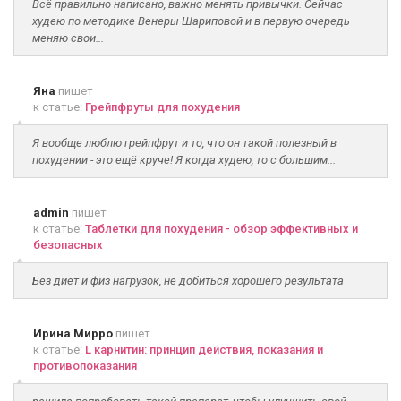
Всё правильно написано, важно менять привычки. Сейчас
худею по методике Венеры Шариповой и в первую очередь
меняю свои...
Яна
пишет
к статье:
Грейпфруты для похудения
Я вообще люблю грейпфрут и то, что он такой полезный в
похудении - это ещё круче! Я когда худею, то с большим...
admin
пишет
к статье:
Таблетки для похудения - обзор эффективных и
безопасных
Без диет и физ нагрузок, не добиться хорошего результата
Ирина Мирро
пишет
к статье:
L карнитин: принцип действия, показания и
противопоказания