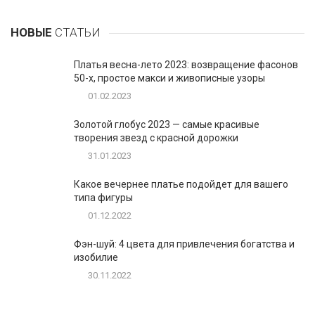
НОВЫЕ
СТАТЬИ
Платья весна-лето 2023: возвращение фасонов
50-х, простое макси и живописные узоры
01.02.2023
Золотой глобус 2023 — самые красивые
творения звезд с красной дорожки
31.01.2023
Какое вечернее платье подойдет для вашего
типа фигуры
01.12.2022
Фэн-шуй: 4 цвета для привлечения богатства и
изобилие
30.11.2022
1
Таблетки для похудения - обзор эффективных и
безопасных