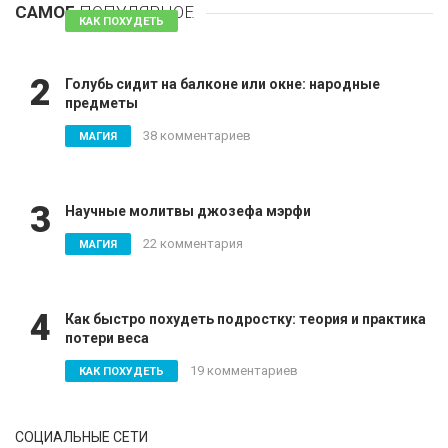
САМОЕ
ПОПУЛЯРНОЕ
81 комментарий
КАК ПОХУДЕТЬ
2
Голубь сидит на балконе или окне: народные
предметы
38 комментариев
МАГИЯ
3
Научные молитвы джозефа мэрфи
22 комментария
МАГИЯ
4
Как быстро похудеть подростку: теория и практика
потери веса
19 комментариев
КАК ПОХУДЕТЬ
СОЦИАЛЬНЫЕ СЕТИ