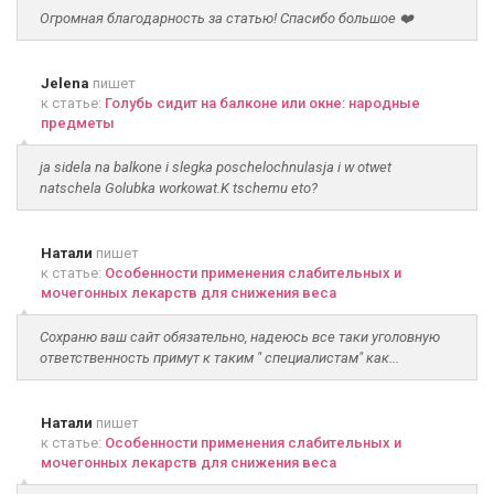
Огромная благодарность за статью! Спасибо большое ❤️
Jelena
пишет
к статье:
Голубь сидит на балконе или окне: народные
предметы
ja sidela na balkone i slegka poschelochnulasja i w otwet
natschela Golubka workowat.K tschemu eto?
Натали
пишет
к статье:
Особенности применения слабительных и
мочегонных лекарств для снижения веса
Сохраню ваш сайт обязательно, надеюсь все таки уголовную
ответственность примут к таким " специалистам" как...
Натали
пишет
к статье:
Особенности применения слабительных и
мочегонных лекарств для снижения веса