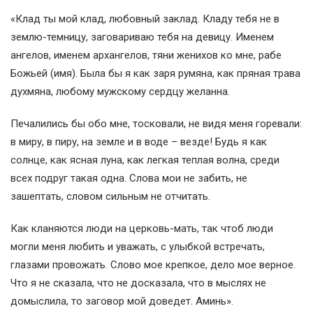
«Клад ты мой клад, любовный заклад. Кладу тебя не в
землю-темницу, заговариваю тебя на девицу. Именем
ангелов, именем архангелов, тяни женихов ко мне, рабе
Божьей (имя). Была бы я как заря румяна, как пряная трава
духмяна, любому мужскому сердцу желанна.
Печалились бы обо мне, тосковали, не видя меня горевали:
в миру, в пиру, на земле и в воде – везде! Будь я как
солнце, как ясная луна, как легкая теплая волна, среди
всех подруг такая одна. Слова мои не забить, не
зашептать, словом сильным не отчитать.
Как кланяются люди на церковь-мать, так чтоб люди
могли меня любить и уважать, с улыбкой встречать,
глазами провожать. Слово мое крепкое, дело мое верное.
Что я не сказала, что не досказала, что в мыслях не
домыслила, то заговор мой доведет. Аминь».