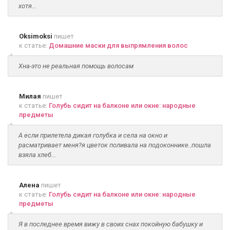
хотя...
Oksimoksi
пишет
к статье:
Домашние маски для выпрямления волос
Хна-это не реальная помощь волосам
Милая
пишет
к статье:
Голубь сидит на балконе или окне: народные
предметы
А если прилетела дикая голубка и села на окно и
расматривает меня?я цветок поливала на подоконнике..пошла
взяла хлеб...
Алена
пишет
к статье:
Голубь сидит на балконе или окне: народные
предметы
Я в последнее время вижу в своих снах покойную бабушку и