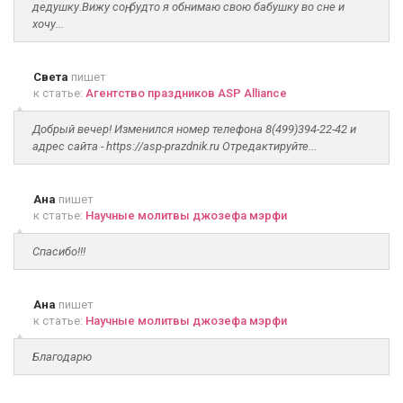
дедушку.Вижу соң, будто я обнимаю свою бабушку во сне и
хочу...
Света
пишет
к статье:
Агентство праздников ASP Alliance
Добрый вечер! Изменился номер телефона 8(499)394-22-42 и
адрес сайта - https://asp-prazdnik.ru Отредактируйте...
Ана
пишет
к статье:
Научные молитвы джозефа мэрфи
Спасибо!!!
Ана
пишет
к статье:
Научные молитвы джозефа мэрфи
Благодарю