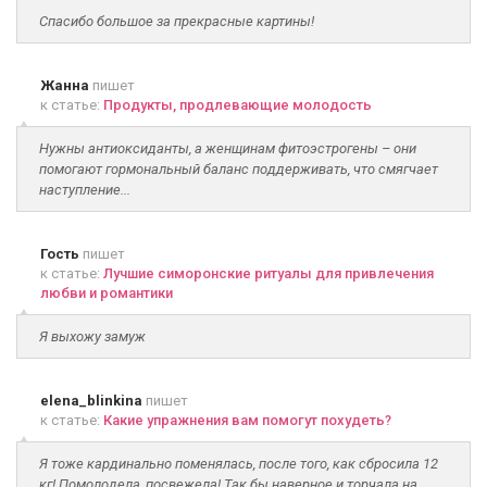
Спасибо большое за прекрасные картины!
Жанна
пишет
к статье:
Продукты, продлевающие молодость
Нужны антиоксиданты, а женщинам фитоэстрогены – они
помогают гормональный баланс поддерживать, что смягчает
наступление...
Гость
пишет
к статье:
Лучшие симоронские ритуалы для привлечения
любви и романтики
Я выхожу замуж
elena_blinkina
пишет
к статье:
Какие упражнения вам помогут похудеть?
Я тоже кардинально поменялась, после того, как сбросила 12
кг! Помолодела, посвежела! Так бы наверное и торчала на...