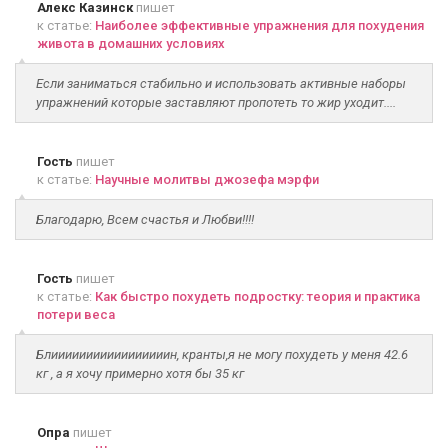
Алекс Казинск
пишет
к статье:
Наиболее эффективные упражнения для похудения
живота в домашних условиях
Если заниматься стабильно и использовать активные наборы
упражнений которые заставляют пропотеть то жир уходит....
Гость
пишет
к статье:
Научные молитвы джозефа мэрфи
Благодарю, Всем счастья и Любви!!!!
Гость
пишет
к статье:
Как быстро похудеть подростку: теория и практика
потери веса
Блииииииииииииииииин, кранты,я не могу похудеть у меня 42.6
кг , а я хочу примерно хотя бы 35 кг
Опра
пишет