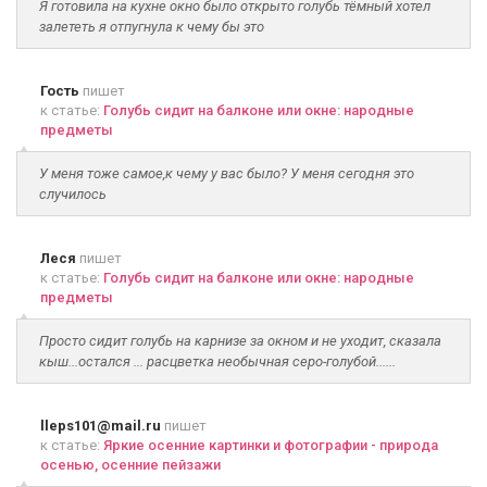
Я готовила на кухне окно было открыто голубь тёмный хотел
залететь я отпугнула к чему бы это
Гость
пишет
к статье:
Голубь сидит на балконе или окне: народные
предметы
У меня тоже самое,к чему у вас было? У меня сегодня это
случилось
Леся
пишет
к статье:
Голубь сидит на балконе или окне: народные
предметы
Просто сидит голубь на карнизе за окном и не уходит, сказала
кыш...остался ... расцветка необычная серо-голубой......
lleps101@mail.ru
пишет
к статье:
Яркие осенние картинки и фотографии - природа
осенью, осенние пейзажи