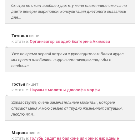
быстро не стоит вообще худеть. у меня племяннице смогла на
диете венеры шариповой. консультация диетолога оказалась
для...
Татьяна
пишет
к статье:
Организатор свадеб Екатерина Акимова
Уже во время первой встречи с руководителем Лавки чудес
мы просто влюбились в идею организации свадьбы в
особняке...
Гостья
пишет
к статье:
Научные молитвы джозефа мэрфи
Здравствуйте, очень замечательные молитвы , которые
спасают меня и мою семью от трудно жизненных ситуаций .
Люблю их и...
Марина
пишет
к статье:
Голубь сидит на балконе или окне: народные