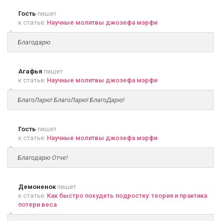
Гость
пишет
к статье:
Научные молитвы джозефа мэрфи
Благодарю
Агафья
пишет
к статье:
Научные молитвы джозефа мэрфи
БлагоЛарю! БлагоЛарю! БлагоДарю!
Гость
пишет
к статье:
Научные молитвы джозефа мэрфи
Благодарю Отче!
Демоненок
пишет
к статье:
Как быстро похудеть подростку: теория и практика
потери веса