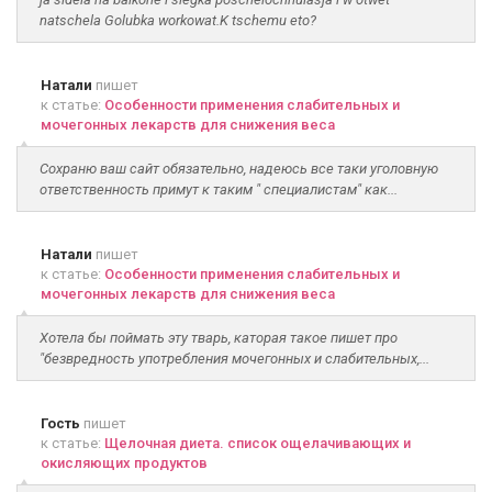
natschela Golubka workowat.K tschemu eto?
Натали
пишет
к статье:
Особенности применения слабительных и
мочегонных лекарств для снижения веса
Сохраню ваш сайт обязательно, надеюсь все таки уголовную
ответственность примут к таким " специалистам" как...
Натали
пишет
к статье:
Особенности применения слабительных и
мочегонных лекарств для снижения веса
Хотела бы поймать эту тварь, каторая такое пишет про
"безвредность употребления мочегонных и слабительных,...
Гость
пишет
к статье:
Щелочная диета. список ощелачивающих и
окисляющих продуктов