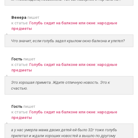
Венера
пишет
к статье:
Голубь сидит на балконе или окне: народные
предметы
Что значит, если голубь задел крылом окно балкона и улетел?
Гость
пишет
к статье:
Голубь сидит на балконе или окне: народные
предметы
Это хорошая примета. Ждите отличную новость. Это к
счастью.
Гость
пишет
к статье:
Голубь сидит на балконе или окне: народные
предметы
а у нас умерла мама двоих детей ей было 32г тоже голубь
прилетал и ждали хороших новостей а вышло по другому