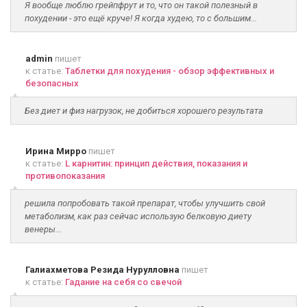
Я вообще люблю грейпфрут и то, что он такой полезный в
похудении - это ещё круче! Я когда худею, то с большим...
admin
пишет
к статье:
Таблетки для похудения - обзор эффективных и
безопасных
Без диет и физ нагрузок, не добиться хорошего результата
Ирина Мирро
пишет
к статье:
L карнитин: принцип действия, показания и
противопоказания
решила попробовать такой препарат, чтобы улучшить свой
метаболизм, как раз сейчас использую белковую диету
венеры...
Галиахметова Резида Нурулловна
пишет
к статье:
Гадание на себя со свечой