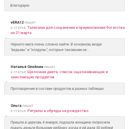
Благодарю
vERA12
пишет
к статье:
Талисман для сохранения и приумножения богатства
на 21 марта
Чёрного мага очень сложно найти. В основном, везде
"ведьмы" и "колдуны", которые таковыми не...
Наталья Олейник
пишет
к статье:
Щелочная диета. список ощелачивающих и
окисляющих продуктов
Протоворечия в составе продуктов в разных таблицах.
Ольга
пишет
к статье:
Ритуалы и обряды на рождество
Пришла в церковь 6 января, подошла женщина попросила
подать деньги больному ребёнку, когда я ей дала 50 рублей