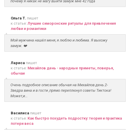
почему я никак не магу выйти замуж мне 42 года
Ольга Т.
пишет
к статье:
Лучшие симоронские ритуалы для привлечения
любви и романтики
Мой мужчина нашёл меня, я люблю и любима. Я выхожу
замуж. ❤️
Лариса
пишет
к статье:
Михайлов день - народные приметы, поверья,
обычаи
Очень подробное описание обычая на Михайлов день.2-
3ведра вина и в гости ,прямо переплюнул советы Тиктока!
Может,и...
Василиса
пишет
к статье:
Как быстро похудеть подростку: теория и практика
потери веса