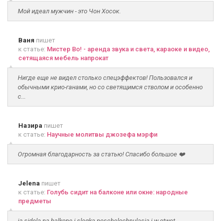
Мой идеал мужчин - это Чон Хосок.
Ваня
пишет
к статье:
Мистер Во! - аренда звука и света, караоке и видео,
сетящаяся мебель напрокат
Нигде еще не видел столько спецэффектов! Пользовался и
обычными крио-ганами, но со светящимся стволом и особенно
с...
Назира
пишет
к статье:
Научные молитвы джозефа мэрфи
Огромная благодарность за статью! Спасибо большое ❤️
Jelena
пишет
к статье:
Голубь сидит на балконе или окне: народные
предметы
ja sidela na balkone i slegka poschelochnulasja i w otwet