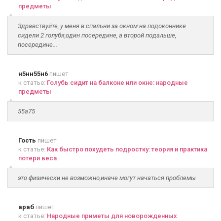
предметы
Здравствуйте, у меня в спальни за окном на подоконнике
сидели 2 голубя,один посередине, а второй подальше,
посередине...
н5нн55н6
пишет
к статье:
Голубь сидит на балконе или окне: народные
предметы
55а75
Гость
пишет
к статье:
Как быстро похудеть подростку: теория и практика
потери веса
это физически не возможно,иначе могут начаться проблемы
араб
пишет
к статье:
Народные приметы для новорожденных