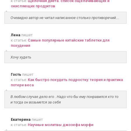
к статье:
Щелочная диета. список ощелачивающих и
окисляющих продуктов
Очевидно автор не читал написанное столько противоречий....
Лена
пишет
к статье:
Самые популярные китайские таблетки для
похудения
Хочу худеть
Гость
пишет
к статье:
Как быстро похудеть подростку: теория и практика
потери веса
В любом случае дело его . Надо что бы ему понравился кто то
и тогда он возьмется за себя
Екатерина
пишет
к статье:
Научные молитвы джозефа мэрфи