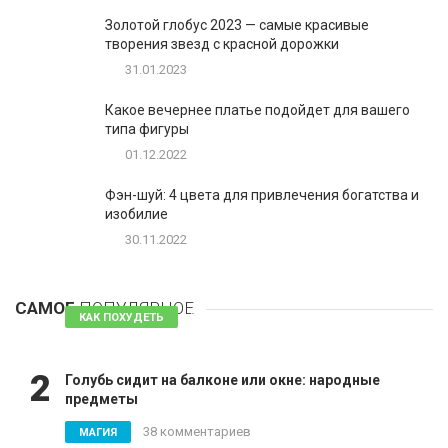
Золотой глобус 2023 — самые красивые
творения звезд с красной дорожки
31.01.2023
Какое вечернее платье подойдет для вашего
типа фигуры
01.12.2022
Фэн-шуй: 4 цвета для привлечения богатства и
изобилие
30.11.2022
1
Таблетки для похудения - обзор эффективных и
безопасных
САМОЕ
ПОПУЛЯРНОЕ
81 комментарий
КАК ПОХУДЕТЬ
2
Голубь сидит на балконе или окне: народные
предметы
38 комментариев
МАГИЯ