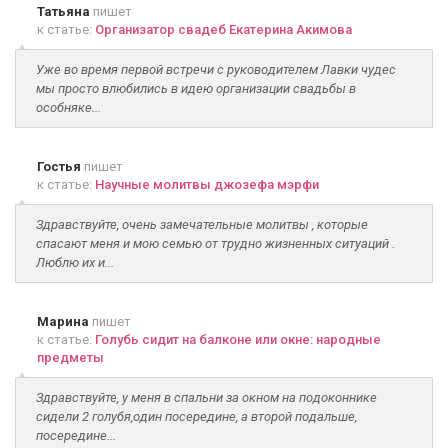
Татьяна
пишет
к статье:
Организатор свадеб Екатерина Акимова
Уже во время первой встречи с руководителем Лавки чудес
мы просто влюбились в идею организации свадьбы в
особняке...
Гостья
пишет
к статье:
Научные молитвы джозефа мэрфи
Здравствуйте, очень замечательные молитвы , которые
спасают меня и мою семью от трудно жизненных ситуаций .
Люблю их и...
Марина
пишет
к статье:
Голубь сидит на балконе или окне: народные
предметы
Здравствуйте, у меня в спальни за окном на подоконнике
сидели 2 голубя,один посередине, а второй подальше,
посередине...