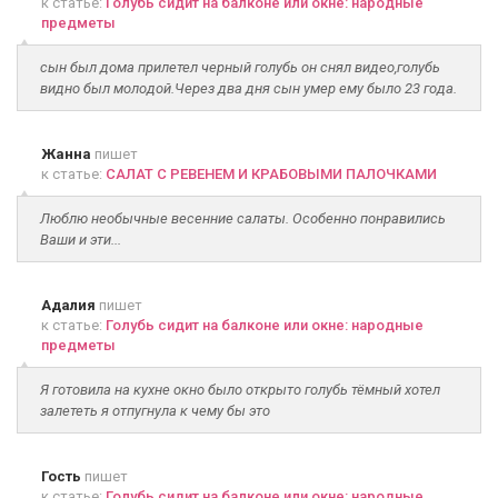
к статье:
Голубь сидит на балконе или окне: народные
предметы
сын был дома прилетел черный голубь он снял видео,голубь
видно был молодой.Через два дня сын умер ему было 23 года.
Жанна
пишет
к статье:
САЛАТ С РЕВЕНЕМ И КРАБОВЫМИ ПАЛОЧКАМИ
Люблю необычные весенние салаты. Особенно понравились
Ваши и эти...
Адалия
пишет
к статье:
Голубь сидит на балконе или окне: народные
предметы
Я готовила на кухне окно было открыто голубь тёмный хотел
залететь я отпугнула к чему бы это
Гость
пишет
к статье:
Голубь сидит на балконе или окне: народные