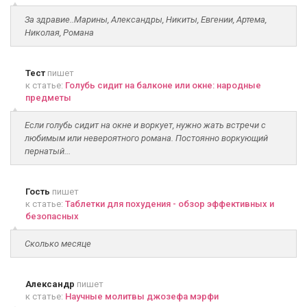
За здравие..Марины, Александры, Никиты, Евгении, Артема,
Николая, Романа
Тест
пишет
к статье:
Голубь сидит на балконе или окне: народные
предметы
Если голубь сидит на окне и воркует, нужно жать встречи с
любимым или невероятного романа. Постоянно воркующий
пернатый...
Гость
пишет
к статье:
Таблетки для похудения - обзор эффективных и
безопасных
Сколько месяце
Александр
пишет
к статье:
Научные молитвы джозефа мэрфи