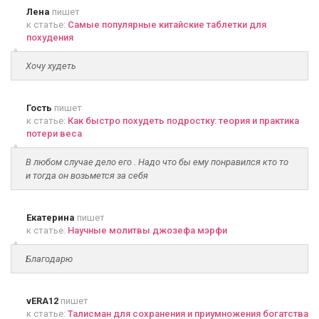
Лена
пишет
к статье:
Самые популярные китайские таблетки для
похудения
Хочу худеть
Гость
пишет
к статье:
Как быстро похудеть подростку: теория и практика
потери веса
В любом случае дело его . Надо что бы ему понравился кто то
и тогда он возьмется за себя
Екатерина
пишет
к статье:
Научные молитвы джозефа мэрфи
Благодарю
vERA12
пишет
к статье:
Талисман для сохранения и приумножения богатства