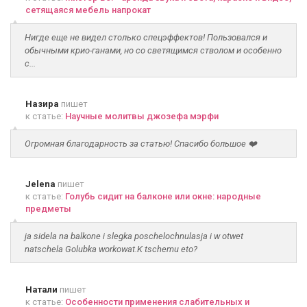
сетящаяся мебель напрокат
Нигде еще не видел столько спецэффектов! Пользовался и
обычными крио-ганами, но со светящимся стволом и особенно
с...
Назира
пишет
к статье:
Научные молитвы джозефа мэрфи
Огромная благодарность за статью! Спасибо большое ❤️
Jelena
пишет
к статье:
Голубь сидит на балконе или окне: народные
предметы
ja sidela na balkone i slegka poschelochnulasja i w otwet
natschela Golubka workowat.K tschemu eto?
Натали
пишет
к статье:
Особенности применения слабительных и