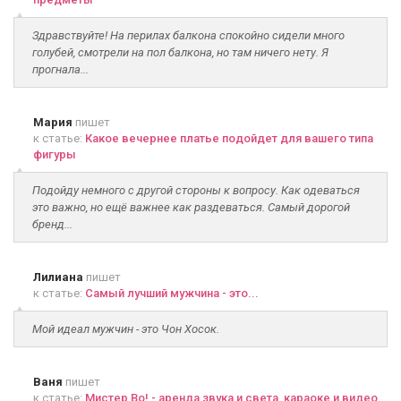
Здравствуйте! На перилах балкона спокойно сидели много
голубей, смотрели на пол балкона, но там ничего нету. Я
прогнала...
Мария
пишет
к статье:
Какое вечернее платье подойдет для вашего типа
фигуры
Подойду немного с другой стороны к вопросу. Как одеваться
это важно, но ещё важнее как раздеваться. Самый дорогой
бренд...
Лилиана
пишет
к статье:
Самый лучший мужчина - это...
Мой идеал мужчин - это Чон Хосок.
Ваня
пишет
к статье:
Мистер Во! - аренда звука и света, караоке и видео,