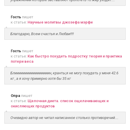
Гость
пишет
к статье:
Научные молитвы джозефа мэрфи
Благодарю, Всем счастья и Любви!!!!
Гость
пишет
к статье:
Как быстро похудеть подростку: теория и практика
потери веса
Блииииииииииииииииин, кранты,я не могу похудеть у меня 42.6
кг , а я хочу примерно хотя бы 35 кг
Опра
пишет
к статье:
Щелочная диета. список ощелачивающих и
окисляющих продуктов
Очевидно автор не читал написанное столько противоречий....