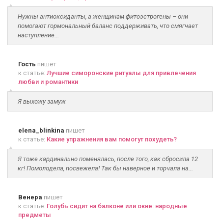
Нужны антиоксиданты, а женщинам фитоэстрогены – они
помогают гормональный баланс поддерживать, что смягчает
наступление...
Гость
пишет
к статье:
Лучшие симоронские ритуалы для привлечения
любви и романтики
Я выхожу замуж
elena_blinkina
пишет
к статье:
Какие упражнения вам помогут похудеть?
Я тоже кардинально поменялась, после того, как сбросила 12
кг! Помолодела, посвежела! Так бы наверное и торчала на...
Венера
пишет
к статье:
Голубь сидит на балконе или окне: народные
предметы