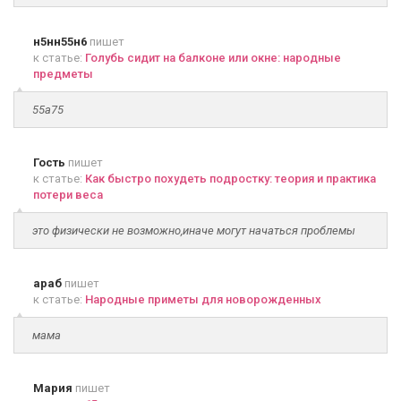
н5нн55н6
пишет
к статье:
Голубь сидит на балконе или окне: народные
предметы
55а75
Гость
пишет
к статье:
Как быстро похудеть подростку: теория и практика
потери веса
это физически не возможно,иначе могут начаться проблемы
араб
пишет
к статье:
Народные приметы для новорожденных
мама
Мария
пишет