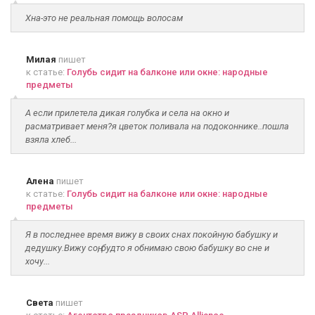
Хна-это не реальная помощь волосам
Милая
пишет
к статье:
Голубь сидит на балконе или окне: народные
предметы
А если прилетела дикая голубка и села на окно и
расматривает меня?я цветок поливала на подоконнике..пошла
взяла хлеб...
Алена
пишет
к статье:
Голубь сидит на балконе или окне: народные
предметы
Я в последнее время вижу в своих снах покойную бабушку и
дедушку.Вижу соң, будто я обнимаю свою бабушку во сне и
хочу...
Света
пишет