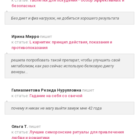
к статье:
Таблетки для похудения - обзор эффективных и
безопасных
Без диет и физ нагрузок, не добиться хорошего результата
Ирина Мирро
пишет
к статье:
L карнитин: принцип действия, показания и
противопоказания
решила попробовать такой препарат, чтобы улучшить свой
метаболизм, как раз сейчас использую белковую диету
венеры...
Галиахметова Резида Нурулловна
пишет
к статье:
Гадание на себя со свечой
почему я никак не магу выйти замуж мне 42 года
Ольга Т.
пишет
к статье:
Лучшие симоронские ритуалы для привлечения
любви и романтики