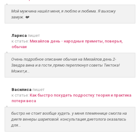
Мой мужчина нашёл меня, я люблю и любима. Я выхожу
замуж. ❤️
Лариса
пишет
к статье:
Михайлов день - народные приметы, поверья,
обычаи
Очень подробное описание обычая на Михайлов день.2-
3ведра вина и в гости ,прямо переплюнул советы Тиктока!
Может,и...
Василиса
пишет
к статье:
Как быстро похудеть подростку: теория и практика
потери веса
быстро не стоит вообще худеть. у меня племяннице смогла на
диете венеры шариповой. консультация диетолога оказалась
для...