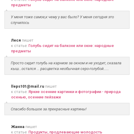
предметы
У меня тоже самое,к чему у вас было? У меня сегодня это
случилось
Леся
пишет
к статье:
Голубь сидит на балконе или окне: народные
предметы
Просто сидит голубь на карнизе за окном и не уходит, сказала
кыш...остался ... расцветка необычная серо-голубой......
lleps101@mail.ru
пишет
к статье:
Яркие осенние картинки и фотографии - природа
осенью, осенние пейзажи
Спасибо большое за прекрасные картины!
Жанна
пишет
к статье:
Продукты, продлевающие молодость