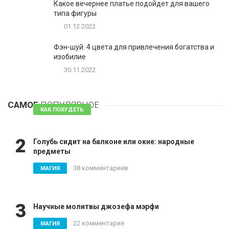
Какое вечернее платье подойдет для вашего
типа фигуры
01.12.2022
Фэн-шуй: 4 цвета для привлечения богатства и
изобилие
30.11.2022
1
Таблетки для похудения - обзор эффективных и
безопасных
САМОЕ
ПОПУЛЯРНОЕ
81 комментарий
КАК ПОХУДЕТЬ
2
Голубь сидит на балконе или окне: народные
предметы
38 комментариев
МАГИЯ
3
Научные молитвы джозефа мэрфи
22 комментария
МАГИЯ