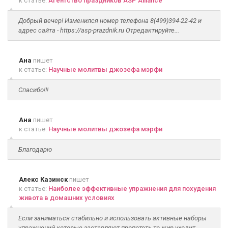
к статье:
Агентство праздников ASP Alliance
Добрый вечер! Изменился номер телефона 8(499)394-22-42 и
адрес сайта - https://asp-prazdnik.ru Отредактируйте...
Ана
пишет
к статье:
Научные молитвы джозефа мэрфи
Спасибо!!!
Ана
пишет
к статье:
Научные молитвы джозефа мэрфи
Благодарю
Алекс Казинск
пишет
к статье:
Наиболее эффективные упражнения для похудения
живота в домашних условиях
Если заниматься стабильно и использовать активные наборы
упражнений которые заставляют пропотеть то жир уходит....