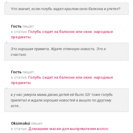
Что значит, если голубь задел крылом окно балкона и улетел?
Гость
пишет
к статье:
Голубь сидит на балконе или окне: народные
предметы
Это хорошая примета. Ждите отличную новость. Это к
счастью.
Гость
пишет
к статье:
Голубь сидит на балконе или окне: народные
предметы
а у нас умерла мама двоих детей ей было 32г тоже голубь
прилетал и ждали хороших новостей а вышло по другому
хотя...
Oksimoksi
пишет
к статье:
Домашние маски для выпрямления волос