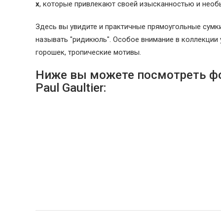
х
, которые привлекают своей изысканностью и нео
Здесь вы увидите и практичные прямоугольные сумки
называть "ридикюль". Особое внимание в коллекции 
горошек, тропические мотивы.
Ниже вы можете посмотреть фот
Paul Gaultier:
Модные футболки с рисунками от h & m -