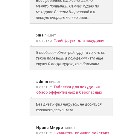
Всё правильно написано, важно
менять привычки. Сейчас худею по
методике Венеры Шариповой и в
первую очередь меняю свои...
Яна
пишет
к статье:
Грейпфруты для похудения
Я вообще люблю грейпфрут и то, что он
такой полезный в похудении - это ещё
круче! Я когда худею, то с большим...
admin
пишет
к статье:
Таблетки для похудения -
обзор эффективных и безопасных
Без диет и физ нагрузок, не добиться
хорошего результата
Ирина Мирро
пишет
к статье:
L карнитин: принцип действия,