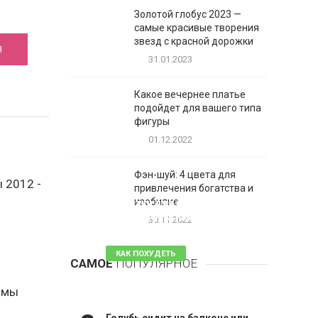
Золотой глобус 2023 —
самые красивые творения
звезд с красной дорожки
Я
31.01.2023
Какое вечернее платье
подойдет для вашего типа
фигуры
01.12.2022
Фэн-шуй: 4 цвета для
 2012 -
привлечения богатства и
1
изобилие
Таблетки для похудения -
обзор эффективных и
30.11.2022
безопасных
КАК ПОХУДЕТЬ
САМОЕ
ПОПУЛЯРНОЕ
81 комментарий
юмы