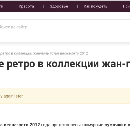
ти
Красота
Здоровье
Как похудеть
Пси
ретро в коллекции жан-поль готье весна-лето 2012
 ретро в коллекции жан-п
y again later.
она весна-лето 2012
года представлены гламурные
сумочки в с