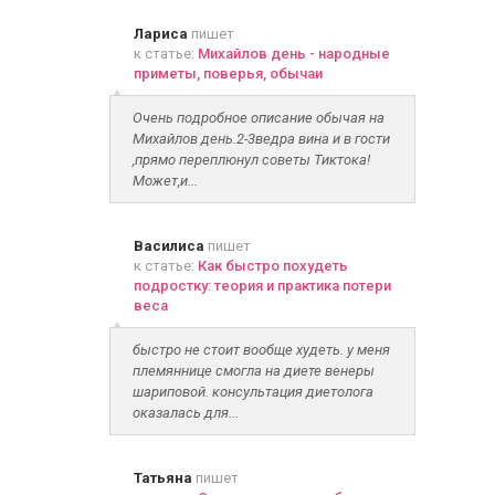
Лариса
пишет
к статье:
Михайлов день - народные
приметы, поверья, обычаи
Очень подробное описание обычая на
Михайлов день.2-3ведра вина и в гости
,прямо переплюнул советы Тиктока!
Может,и...
Василиса
пишет
к статье:
Как быстро похудеть
подростку: теория и практика потери
веса
быстро не стоит вообще худеть. у меня
племяннице смогла на диете венеры
шариповой. консультация диетолога
оказалась для...
Татьяна
пишет