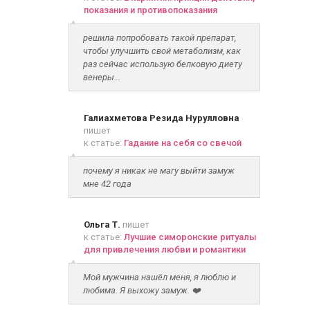
показания и противопоказания
решила попробовать такой препарат,
чтобы улучшить свой метаболизм, как
раз сейчас использую белковую диету
венеры...
Галиахметова Резида Нурулловна
пишет
к статье:
Гадание на себя со свечой
почему я никак не магу выйти замуж
мне 42 года
Ольга Т.
пишет
к статье:
Лучшие симоронские ритуалы
для привлечения любви и романтики
Мой мужчина нашёл меня, я люблю и
любима. Я выхожу замуж. ❤️