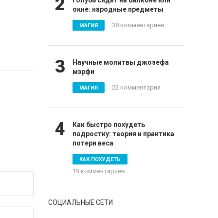
2
Голубь сидит на балконе или
окне: народные предметы
38 комментариев
МАГИЯ
3
Научные молитвы джозефа
мэрфи
22 комментария
МАГИЯ
4
Как быстро похудеть
подростку: теория и практика
потери веса
КАК ПОХУДЕТЬ
19 комментариев
СОЦИАЛЬНЫЕ СЕТИ