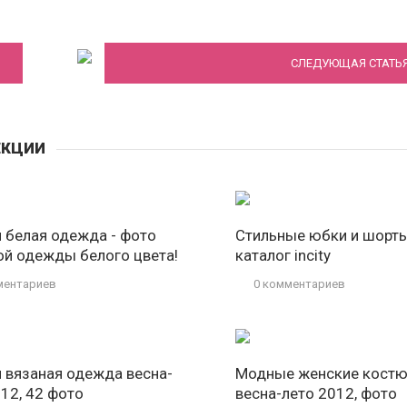
юбки, комбинезоны
СЛЕДУЮЩАЯ СТАТЬ
ЕКЦИИ
 белая одежда - фото
Стильные юбки и шорты
ой одежды белого цвета!
каталог incity
ментариев
0 комментариев
 вязаная одежда весна-
Модные женские кост
012, 42 фото
весна-лето 2012, фото