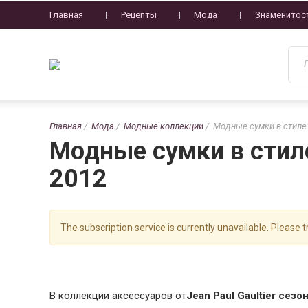
Главная
Рецепты
Мода
Знаменитос
Главная
Мода
Модные коллекции
Модные сумки в стиле 
Модные сумки в стиле
2012
The subscription service is currently unavailable. Please tr
В коллекции аксессуаров от
Jean Paul Gaultier сез