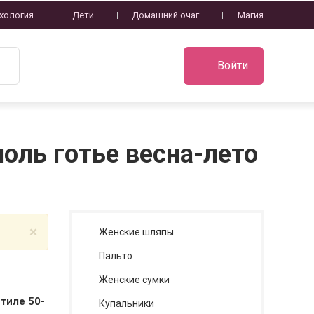
хология
Дети
Домашний очаг
Магия
Войти
оль готье весна-лето
×
Женские шляпы
Пальто
Женские сумки
тиле 50-
Купальники