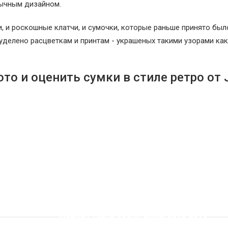
бычным дизайном.
, и роскошные клатчи, и сумочки, которые раньше принято был
уделено расцветкам и принтам - украшеных такими узорами как
о и оценить сумки в стиле ретро от 
Модная ткань осени-зимы 2018-2019 –
вельвет. Костюмы, пальто, куртки, брюки