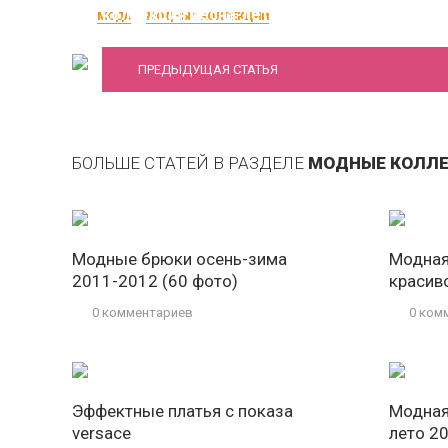
коллекция весна-лето 2012
МОДА
МОДНЫЕ КОЛЛЕКЦИИ
ПРЕДЫДУЩАЯ СТАТЬЯ
БОЛЬШЕ СТАТЕЙ В РАЗДЕЛЕ
МОДНЫЕ КОЛЛ
Модные брюки осень-зима
Модная
2011-2012 (60 фото)
красив
0 комментариев
0 ком
Эффектные платья с показа
Модная
versace
лето 2