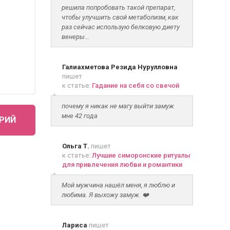
решила попробовать такой препарат,
чтобы улучшить свой метаболизм, как
раз сейчас использую белковую диету
венеры...
Галиахметова Резида Нурулловна
пишет
к статье:
Гадание на себя со свечой
почему я никак не магу выйти замуж
мне 42 года
РИЙ
Ольга Т.
пишет
к статье:
Лучшие симоронские ритуалы
для привлечения любви и романтики
Мой мужчина нашёл меня, я люблю и
любима. Я выхожу замуж. ❤️
Лариса
пишет