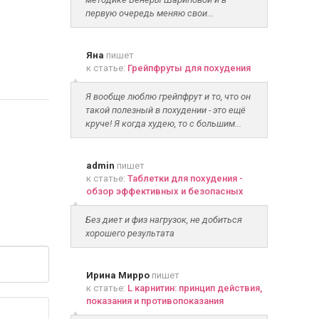
первую очередь меняю свои...
Яна
пишет
к статье:
Грейпфруты для похудения
Я вообще люблю грейпфрут и то, что он
такой полезный в похудении - это ещё
круче! Я когда худею, то с большим...
admin
пишет
к статье:
Таблетки для похудения -
обзор эффективных и безопасных
Без диет и физ нагрузок, не добиться
хорошего результата
Ирина Мирро
пишет
к статье:
L карнитин: принцип действия,
показания и противопоказания