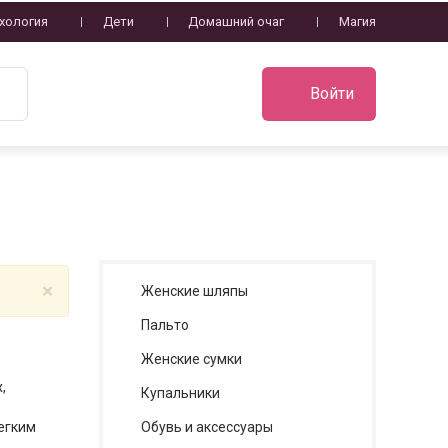
хология
Дети
Домашний очаг
Магия
Войти
×
Женские шляпы
Пальто
Женские сумки
,
Купальники
егким
Обувь и аксессуары