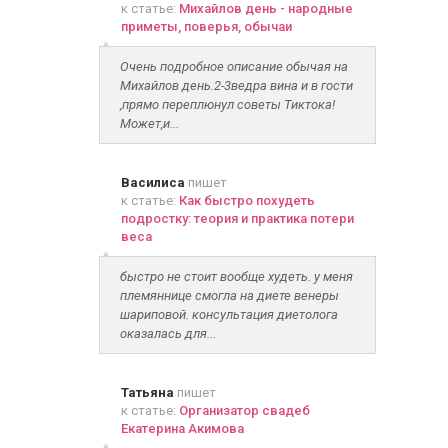
к статье:
Михайлов день - народные
приметы, поверья, обычаи
Очень подробное описание обычая на
Михайлов день.2-3ведра вина и в гости
,прямо переплюнул советы Тиктока!
Может,и...
Василиса
пишет
к статье:
Как быстро похудеть
подростку: теория и практика потери
веса
быстро не стоит вообще худеть. у меня
племяннице смогла на диете венеры
шариповой. консультация диетолога
оказалась для...
Татьяна
пишет
к статье:
Организатор свадеб
Екатерина Акимова