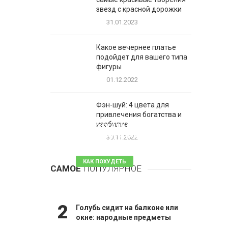
звезд с красной дорожки
31.01.2023
Какое вечернее платье
подойдет для вашего типа
фигуры
01.12.2022
Фэн-шуй: 4 цвета для
привлечения богатства и
1
изобилие
Таблетки для похудения -
обзор эффективных и
30.11.2022
безопасных
КАК ПОХУДЕТЬ
САМОЕ
ПОПУЛЯРНОЕ
81 комментарий
2
Голубь сидит на балконе или
окне: народные предметы