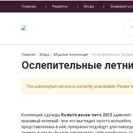
Главная
Рецепты
Мода
Знаменитос
Главная
Мода
Модные коллекции
Ослепительные летние 
Ослепительные летние
The subscription service is currently unavailable. Please tr
Коллекция одежды
Rodarte весна-лето 2012
удивляет 
красивый зеленый - все это выглядит просто волшебно.
представленных в ней, прекрасно подойдут для повсед
тканям, в них вы будете чувствовать себя комфортно, 