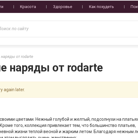
ти
Красота
Здоровье
Как похудеть
Пси
наряды от rodarte
 наряды от rodarte
y again later.
своими цветами. Нежный голубой и желтый, подсолнухи на платьях
 Кроме того, коллекция привлекает тем, что большинство платьев,
невной жизни теплой весной и жарким летом. Благодаря нежным л
при этом выглядеть очень женственно: