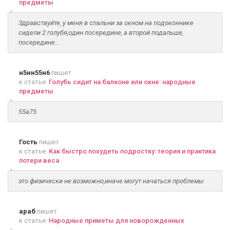
предметы
Здравствуйте, у меня в спальни за окном на подоконнике
сидели 2 голубя,один посередине, а второй подальше,
посередине...
н5нн55н6
пишет
к статье:
Голубь сидит на балконе или окне: народные
предметы
55а75
Гость
пишет
к статье:
Как быстро похудеть подростку: теория и практика
потери веса
это физически не возможно,иначе могут начаться проблемы
араб
пишет
к статье:
Народные приметы для новорожденных