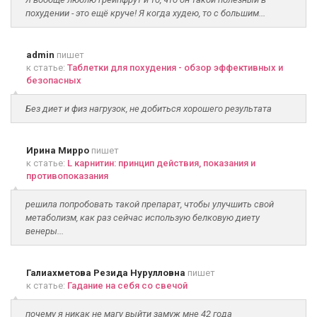
похудении - это ещё круче! Я когда худею, то с большим...
admin
пишет
к статье:
Таблетки для похудения - обзор эффективных и
безопасных
Без диет и физ нагрузок, не добиться хорошего результата
Ирина Мирро
пишет
к статье:
L карнитин: принцип действия, показания и
противопоказания
решила попробовать такой препарат, чтобы улучшить свой
метаболизм, как раз сейчас использую белковую диету
венеры...
Галиахметова Резида Нурулловна
пишет
к статье:
Гадание на себя со свечой
почему я никак не магу выйти замуж мне 42 года