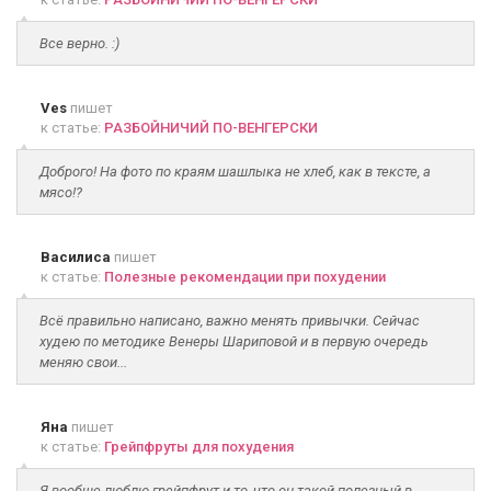
Все верно. :)
Ves
пишет
к статье:
РАЗБОЙНИЧИЙ ПО-ВЕНГЕРСКИ
Доброго! На фото по краям шашлыка не хлеб, как в тексте, а
мясо!?
Василиса
пишет
к статье:
Полезные рекомендации при похудении
Всё правильно написано, важно менять привычки. Сейчас
худею по методике Венеры Шариповой и в первую очередь
меняю свои...
Яна
пишет
к статье:
Грейпфруты для похудения
Я вообще люблю грейпфрут и то, что он такой полезный в