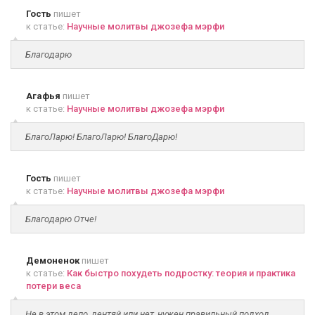
Гость
пишет
к статье:
Научные молитвы джозефа мэрфи
Благодарю
Агафья
пишет
к статье:
Научные молитвы джозефа мэрфи
БлагоЛарю! БлагоЛарю! БлагоДарю!
Гость
пишет
к статье:
Научные молитвы джозефа мэрфи
Благодарю Отче!
Демоненок
пишет
к статье:
Как быстро похудеть подростку: теория и практика
потери веса
Не в этом дело, дентяй или нет, нужен правильный подход,