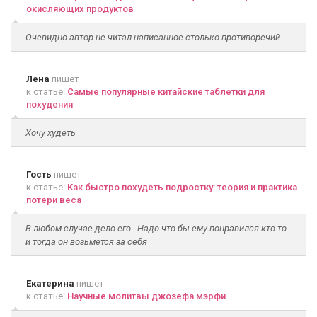
окисляющих продуктов
Очевидно автор не читал написанное столько противоречий....
Лена
пишет
к статье:
Самые популярные китайские таблетки для
похудения
Хочу худеть
Гость
пишет
к статье:
Как быстро похудеть подростку: теория и практика
потери веса
В любом случае дело его . Надо что бы ему понравился кто то
и тогда он возьмется за себя
Екатерина
пишет
к статье:
Научные молитвы джозефа мэрфи