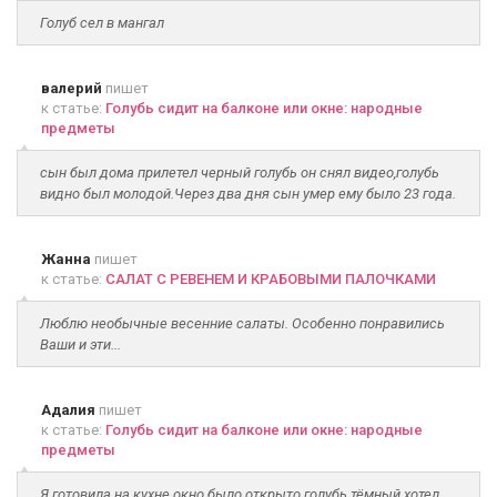
Голуб сел в мангал
валерий
пишет
к статье:
Голубь сидит на балконе или окне: народные
предметы
сын был дома прилетел черный голубь он снял видео,голубь
видно был молодой.Через два дня сын умер ему было 23 года.
Жанна
пишет
к статье:
САЛАТ С РЕВЕНЕМ И КРАБОВЫМИ ПАЛОЧКАМИ
Люблю необычные весенние салаты. Особенно понравились
Ваши и эти...
Адалия
пишет
к статье:
Голубь сидит на балконе или окне: народные
предметы
Я готовила на кухне окно было открыто голубь тёмный хотел