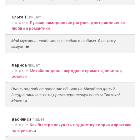
Ольга Т.
пишет
к статье:
Лучшие симоронские ритуалы для привлечения
любви и романтики
Мой мужчина нашёл меня, я люблю и любима. Я выхожу
замуж. ❤️
Лариса
пишет
к статье:
Михайлов день - народные приметы, поверья,
обычаи
Очень подробное описание обычая на Михайлов день.2-
3ведра вина и в гости ,прямо переплюнул советы Тиктока!
Может,и...
Василиса
пишет
к статье:
Как быстро похудеть подростку: теория и практика
потери веса