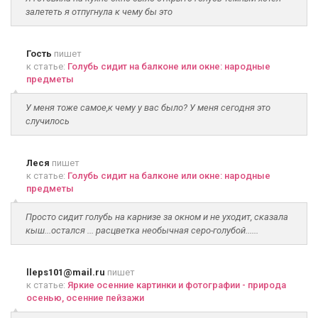
залететь я отпугнула к чему бы это
Гость
пишет
к статье:
Голубь сидит на балконе или окне: народные
предметы
У меня тоже самое,к чему у вас было? У меня сегодня это
случилось
Леся
пишет
к статье:
Голубь сидит на балконе или окне: народные
предметы
Просто сидит голубь на карнизе за окном и не уходит, сказала
кыш...остался ... расцветка необычная серо-голубой......
lleps101@mail.ru
пишет
к статье:
Яркие осенние картинки и фотографии - природа
осенью, осенние пейзажи