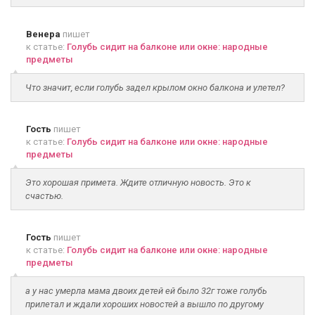
Венера
пишет
к статье:
Голубь сидит на балконе или окне: народные
предметы
Что значит, если голубь задел крылом окно балкона и улетел?
Гость
пишет
к статье:
Голубь сидит на балконе или окне: народные
предметы
Это хорошая примета. Ждите отличную новость. Это к
счастью.
Гость
пишет
к статье:
Голубь сидит на балконе или окне: народные
предметы
а у нас умерла мама двоих детей ей было 32г тоже голубь
прилетал и ждали хороших новостей а вышло по другому