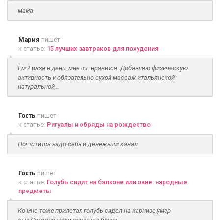
мама
Мария
пишет
к статье:
15 лучших завтраков для похудения
Ем 2 раза в день, мне оч. нравится. Добавляю физическую
активность и обязательно сухой массаж итальянской
натуральной...
Гость
пишет
к статье:
Ритуалы и обряды на рождество
Почтстится надо себя и денежный канал
Гость
пишет
к статье:
Голубь сидит на балконе или окне: народные
предметы
Ко мне тоже прилетал голубь сидел на карнизе,умер
сын.Сегодня тоже прилетел боюсь..