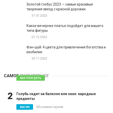
Золотой глобус 2023 — самые красивые
творения звезд с красной дорожки
31.01.2023
Какое вечернее платье подойдет для вашего
типа фигуры
01.12.2022
Фэн-шуй: 4 цвета для привлечения богатства и
изобилие
30.11.2022
1
Таблетки для похудения - обзор эффективных и
безопасных
САМОЕ
ПОПУЛЯРНОЕ
81 комментарий
КАК ПОХУДЕТЬ
2
Голубь сидит на балконе или окне: народные
предметы
38 комментариев
МАГИЯ