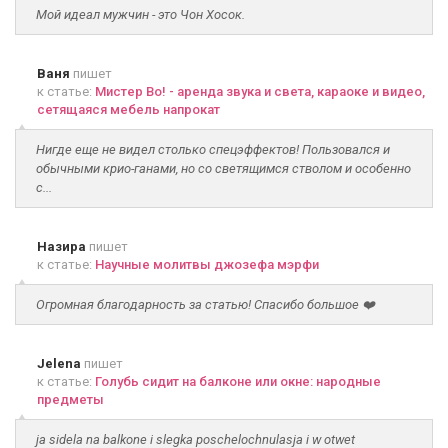
Мой идеал мужчин - это Чон Хосок.
Ваня
пишет
к статье:
Мистер Во! - аренда звука и света, караоке и видео,
сетящаяся мебель напрокат
Нигде еще не видел столько спецэффектов! Пользовался и
обычными крио-ганами, но со светящимся стволом и особенно
с...
Назира
пишет
к статье:
Научные молитвы джозефа мэрфи
Огромная благодарность за статью! Спасибо большое ❤️
Jelena
пишет
к статье:
Голубь сидит на балконе или окне: народные
предметы
ja sidela na balkone i slegka poschelochnulasja i w otwet