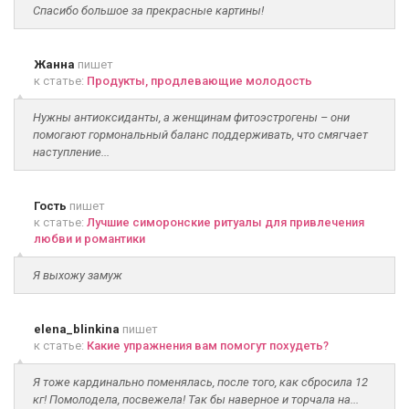
Спасибо большое за прекрасные картины!
Жанна
пишет
к статье:
Продукты, продлевающие молодость
Нужны антиоксиданты, а женщинам фитоэстрогены – они
помогают гормональный баланс поддерживать, что смягчает
наступление...
Гость
пишет
к статье:
Лучшие симоронские ритуалы для привлечения
любви и романтики
Я выхожу замуж
elena_blinkina
пишет
к статье:
Какие упражнения вам помогут похудеть?
Я тоже кардинально поменялась, после того, как сбросила 12
кг! Помолодела, посвежела! Так бы наверное и торчала на...