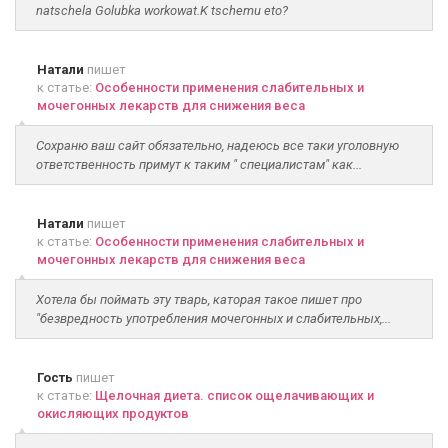
natschela Golubka workowat.K tschemu eto?
Натали
пишет
к статье:
Особенности применения слабительных и
мочегонных лекарств для снижения веса
Сохраню ваш сайт обязательно, надеюсь все таки уголовную
ответственность примут к таким " специалистам" как...
Натали
пишет
к статье:
Особенности применения слабительных и
мочегонных лекарств для снижения веса
Хотела бы поймать эту тварь, каторая такое пишет про
"безвредность употребления мочегонных и слабительных,...
Гость
пишет
к статье:
Щелочная диета. список ощелачивающих и
окисляющих продуктов