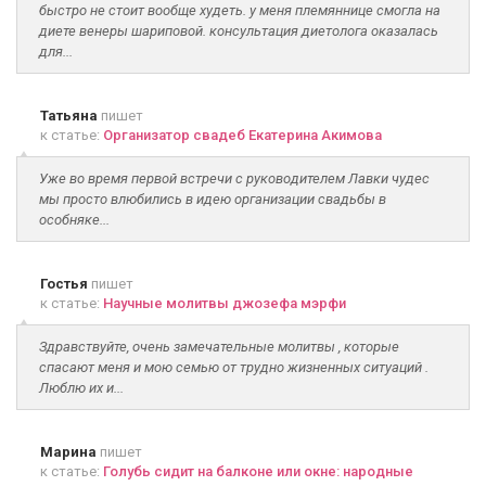
быстро не стоит вообще худеть. у меня племяннице смогла на
диете венеры шариповой. консультация диетолога оказалась
для...
Татьяна
пишет
к статье:
Организатор свадеб Екатерина Акимова
Уже во время первой встречи с руководителем Лавки чудес
мы просто влюбились в идею организации свадьбы в
особняке...
Гостья
пишет
к статье:
Научные молитвы джозефа мэрфи
Здравствуйте, очень замечательные молитвы , которые
спасают меня и мою семью от трудно жизненных ситуаций .
Люблю их и...
Марина
пишет
к статье:
Голубь сидит на балконе или окне: народные