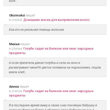
хотя...
Oksimoksi
пишет
к статье:
Домашние маски для выпрямления волос
Хна-это не реальная помощь волосам
Милая
пишет
к статье:
Голубь сидит на балконе или окне: народные
предметы
А если прилетела дикая голубка и села на окно и
расматривает меня?я цветок поливала на подоконнике..пошла
взяла хлеб...
Алена
пишет
к статье:
Голубь сидит на балконе или окне: народные
предметы
Я в последнее время вижу в своих снах покойную бабушку и
дедушку.Вижу соң, будто я обнимаю свою бабушку во сне и