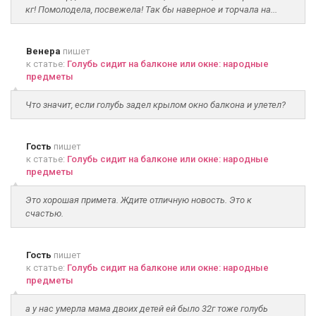
кг! Помолодела, посвежела! Так бы наверное и торчала на...
Венера
пишет
к статье:
Голубь сидит на балконе или окне: народные
предметы
Что значит, если голубь задел крылом окно балкона и улетел?
Гость
пишет
к статье:
Голубь сидит на балконе или окне: народные
предметы
Это хорошая примета. Ждите отличную новость. Это к
счастью.
Гость
пишет
к статье:
Голубь сидит на балконе или окне: народные
предметы
а у нас умерла мама двоих детей ей было 32г тоже голубь