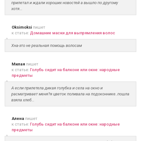
прилетал и ждали хороших новостей а вышло по другому
хотя...
Oksimoksi
пишет
к статье:
Домашние маски для выпрямления волос
Хна-это не реальная помощь волосам
Милая
пишет
к статье:
Голубь сидит на балконе или окне: народные
предметы
А если прилетела дикая голубка и села на окно и
расматривает меня?я цветок поливала на подоконнике..пошла
взяла хлеб...
Алена
пишет
к статье:
Голубь сидит на балконе или окне: народные
предметы