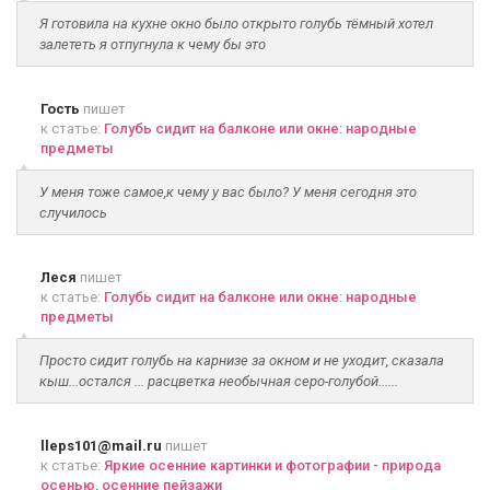
Я готовила на кухне окно было открыто голубь тёмный хотел
залететь я отпугнула к чему бы это
Гость
пишет
к статье:
Голубь сидит на балконе или окне: народные
предметы
У меня тоже самое,к чему у вас было? У меня сегодня это
случилось
Леся
пишет
к статье:
Голубь сидит на балконе или окне: народные
предметы
Просто сидит голубь на карнизе за окном и не уходит, сказала
кыш...остался ... расцветка необычная серо-голубой......
lleps101@mail.ru
пишет
к статье:
Яркие осенние картинки и фотографии - природа
осенью, осенние пейзажи