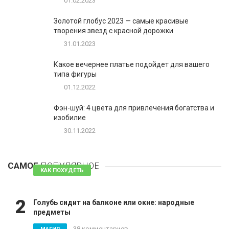
01.02.2023
Золотой глобус 2023 — самые красивые
творения звезд с красной дорожки
31.01.2023
Какое вечернее платье подойдет для вашего
типа фигуры
01.12.2022
Фэн-шуй: 4 цвета для привлечения богатства и
изобилие
30.11.2022
1
Таблетки для похудения - обзор эффективных и
безопасных
САМОЕ
ПОПУЛЯРНОЕ
81 комментарий
КАК ПОХУДЕТЬ
2
Голубь сидит на балконе или окне: народные
предметы
38 комментариев