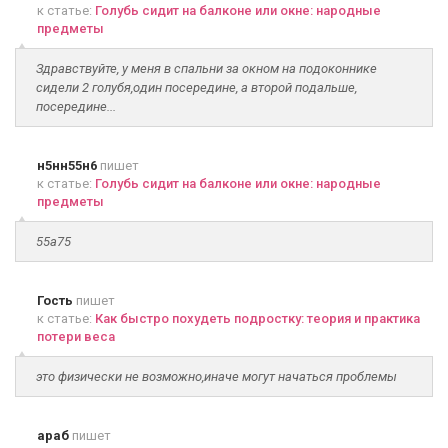
к статье:
Голубь сидит на балконе или окне: народные
предметы
Здравствуйте, у меня в спальни за окном на подоконнике
сидели 2 голубя,один посередине, а второй подальше,
посередине...
н5нн55н6
пишет
к статье:
Голубь сидит на балконе или окне: народные
предметы
55а75
Гость
пишет
к статье:
Как быстро похудеть подростку: теория и практика
потери веса
это физически не возможно,иначе могут начаться проблемы
араб
пишет