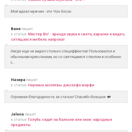
Мой идеал мужчин - это Чон Хосок.
Ваня
пишет
к статье:
Мистер Во! - аренда звука и света, караоке и видео,
сетящаяся мебель напрокат
Нигде еще не видел столько спецэффектов! Пользовался и
обычными крио-ганами, но со светящимся стволом и особенно
с...
Назира
пишет
к статье:
Научные молитвы джозефа мэрфи
Огромная благодарность за статью! Спасибо большое ❤️
Jelena
пишет
к статье:
Голубь сидит на балконе или окне: народные
предметы