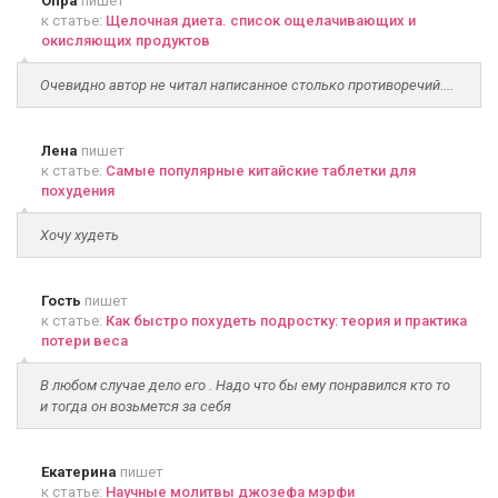
Опра
пишет
к статье:
Щелочная диета. список ощелачивающих и
окисляющих продуктов
Очевидно автор не читал написанное столько противоречий....
Лена
пишет
к статье:
Самые популярные китайские таблетки для
похудения
Хочу худеть
Гость
пишет
к статье:
Как быстро похудеть подростку: теория и практика
потери веса
В любом случае дело его . Надо что бы ему понравился кто то
и тогда он возьмется за себя
Екатерина
пишет
к статье:
Научные молитвы джозефа мэрфи