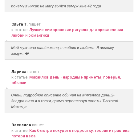
почему я никак не магу выйти замуж мне 42 года
Ольга Т.
пишет
к статье:
Лучшие симоронские ритуалы для привлечения
любви и романтики
Мой мужчина нашёл меня, я люблю и любима. Я выхожу
замуж. ❤️
Лариса
пишет
к статье:
Михайлов день - народные приметы, поверья,
обычаи
Очень подробное описание обычая на Михайлов день.2-
3ведра вина и в гости ,прямо переплюнул советы Тиктока!
Может,и...
Василиса
пишет
к статье:
Как быстро похудеть подростку: теория и практика
потери веса