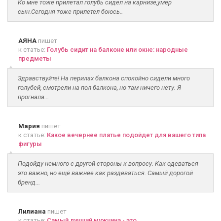
Ко мне тоже прилетал голубь сидел на карнизе,умер
сын.Сегодня тоже прилетел боюсь..
АЯНА
пишет
к статье:
Голубь сидит на балконе или окне: народные
предметы
Здравствуйте! На перилах балкона спокойно сидели много
голубей, смотрели на пол балкона, но там ничего нету. Я
прогнала...
Мария
пишет
к статье:
Какое вечернее платье подойдет для вашего типа
фигуры
Подойду немного с другой стороны к вопросу. Как одеваться
это важно, но ещё важнее как раздеваться. Самый дорогой
бренд...
Лилиана
пишет
к статье:
Самый лучший мужчина - это...