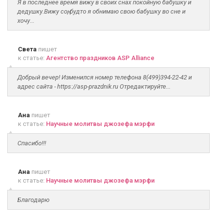
Я в последнее время вижу в своих снах покойную бабушку и
дедушку.Вижу соң, будто я обнимаю свою бабушку во сне и
хочу...
Света
пишет
к статье:
Агентство праздников ASP Alliance
Добрый вечер! Изменился номер телефона 8(499)394-22-42 и
адрес сайта - https://asp-prazdnik.ru Отредактируйте...
Ана
пишет
к статье:
Научные молитвы джозефа мэрфи
Спасибо!!!
Ана
пишет
к статье:
Научные молитвы джозефа мэрфи
Благодарю