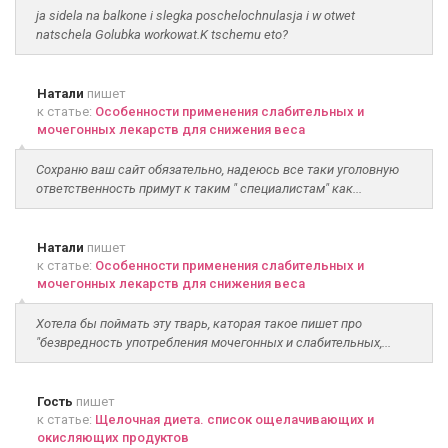
ja sidela na balkone i slegka poschelochnulasja i w otwet
natschela Golubka workowat.K tschemu eto?
Натали
пишет
к статье:
Особенности применения слабительных и
мочегонных лекарств для снижения веса
Сохраню ваш сайт обязательно, надеюсь все таки уголовную
ответственность примут к таким " специалистам" как...
Натали
пишет
к статье:
Особенности применения слабительных и
мочегонных лекарств для снижения веса
Хотела бы поймать эту тварь, каторая такое пишет про
"безвредность употребления мочегонных и слабительных,...
Гость
пишет
к статье:
Щелочная диета. список ощелачивающих и
окисляющих продуктов