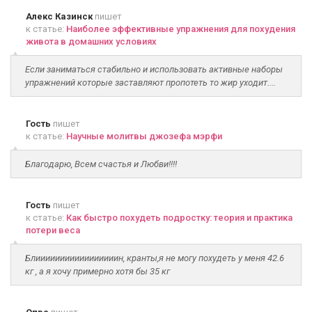
Алекс Казинск
пишет
к статье:
Наиболее эффективные упражнения для похудения
живота в домашних условиях
Если заниматься стабильно и использовать активные наборы
упражнений которые заставляют пропотеть то жир уходит....
Гость
пишет
к статье:
Научные молитвы джозефа мэрфи
Благодарю, Всем счастья и Любви!!!!
Гость
пишет
к статье:
Как быстро похудеть подростку: теория и практика
потери веса
Блииииииииииииииииин, кранты,я не могу похудеть у меня 42.6
кг , а я хочу примерно хотя бы 35 кг