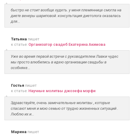
быстро не стоит вообще худеть. у меня племяннице смогла на
диете венеры шариповой. консультация диетолога оказалась
для...
Татьяна
пишет
к статье:
Организатор свадеб Екатерина Акимова
Уже во время первой встречи с руководителем Лавки чудес
мы просто влюбились в идею организации свадьбы в
особняке...
Гостья
пишет
к статье:
Научные молитвы джозефа мэрфи
Здравствуйте, очень замечательные молитвы , которые
спасают меня и мою семью от трудно жизненных ситуаций .
Люблю их и...
Марина
пишет