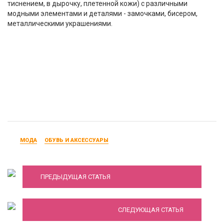
тиснением, в дырочку, плетенной кожи) с различными
модными элементами и деталями - замочками, бисером,
металлическими украшениями.
МОДА
ОБУВЬ И АКСЕССУАРЫ
Модные классические босоножки, 60 фото
Лучшие женские часы до 10 000 рублей от
ПРЕДЫДУЩАЯ СТАТЬЯ
Lacoste на 2022 год
СЛЕДУЮЩАЯ СТАТЬЯ