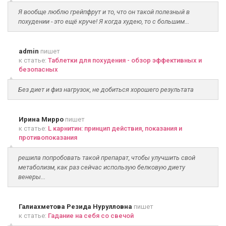
Я вообще люблю грейпфрут и то, что он такой полезный в
похудении - это ещё круче! Я когда худею, то с большим...
admin
пишет
к статье:
Таблетки для похудения - обзор эффективных и
безопасных
Без диет и физ нагрузок, не добиться хорошего результата
Ирина Мирро
пишет
к статье:
L карнитин: принцип действия, показания и
противопоказания
решила попробовать такой препарат, чтобы улучшить свой
метаболизм, как раз сейчас использую белковую диету
венеры...
Галиахметова Резида Нурулловна
пишет
к статье:
Гадание на себя со свечой