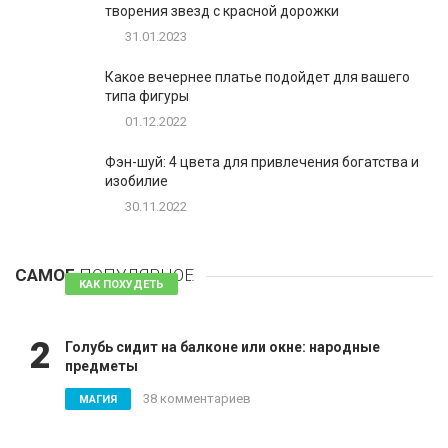
творения звезд с красной дорожки
31.01.2023
Какое вечернее платье подойдет для вашего
типа фигуры
01.12.2022
Фэн-шуй: 4 цвета для привлечения богатства и
изобилие
30.11.2022
1
Таблетки для похудения - обзор эффективных и
безопасных
САМОЕ
ПОПУЛЯРНОЕ
81 комментарий
КАК ПОХУДЕТЬ
2
Голубь сидит на балконе или окне: народные
предметы
38 комментариев
МАГИЯ