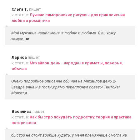
Ольга Т.
пишет
к статье:
Лучшие симоронские ритуалы для привлечения
любви и романтики
Мой мужчина нашёл меня, я люблю и любима. Я выхожу
замуж. ❤️
Лариса
пишет
к статье:
Михайлов день - народные приметы, поверья,
обычаи
Очень подробное описание обычая на Михайлов день.2-
3ведра вина и в гости ,прямо переплюнул советы Тиктока!
Может,и...
Василиса
пишет
к статье:
Как быстро похудеть подростку: теория и практика
потери веса
быстро не стоит вообще худеть. у меня племяннице смогла на