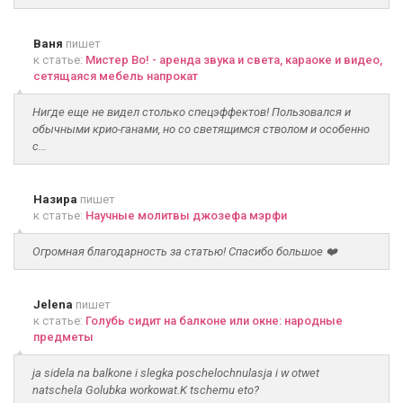
Ваня
пишет
к статье:
Мистер Во! - аренда звука и света, караоке и видео,
сетящаяся мебель напрокат
Нигде еще не видел столько спецэффектов! Пользовался и
обычными крио-ганами, но со светящимся стволом и особенно
с...
Назира
пишет
к статье:
Научные молитвы джозефа мэрфи
Огромная благодарность за статью! Спасибо большое ❤️
Jelena
пишет
к статье:
Голубь сидит на балконе или окне: народные
предметы
ja sidela na balkone i slegka poschelochnulasja i w otwet
natschela Golubka workowat.K tschemu eto?