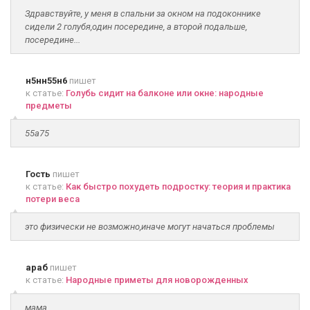
Здравствуйте, у меня в спальни за окном на подоконнике
сидели 2 голубя,один посередине, а второй подальше,
посередине...
н5нн55н6
пишет
к статье:
Голубь сидит на балконе или окне: народные
предметы
55а75
Гость
пишет
к статье:
Как быстро похудеть подростку: теория и практика
потери веса
это физически не возможно,иначе могут начаться проблемы
араб
пишет
к статье:
Народные приметы для новорожденных
мама