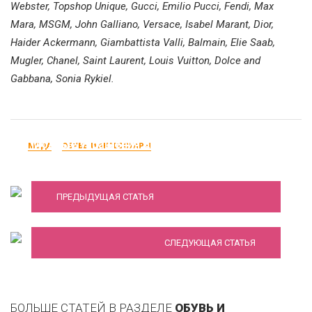
Webster, Topshop Unique, Gucci, Emilio Pucci, Fendi, Max
Mara, MSGM, John Galliano, Versace, Isabel Marant, Dior,
Haider Ackermann, Giambattista Valli, Balmain, Elie Saab,
Mugler, Chanel, Saint Laurent, Louis Vuitton, Dolce and
Gabbana, Sonia Rykiel.
Модные украшения для женщин весна-лето
МОДА
ОБУВЬ И АКСЕССУАРЫ
2016 - 60 фото
Лучшие женские часы до 10 000 рублей от
ПРЕДЫДУЩАЯ СТАТЬЯ
Lacoste на 2022 год
СЛЕДУЮЩАЯ СТАТЬЯ
БОЛЬШЕ СТАТЕЙ В РАЗДЕЛЕ
ОБУВЬ И