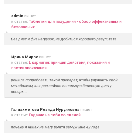
admin
пишет
к статье:
Таблетки для похудения - обзор эффективных и
безопасных
Без диет и физ нагрузок, не добиться хорошего результата
Ирина Мирро
пишет
к статье:
L карнитин: принцип действия, показания и
противопоказания
решила попробовать такой препарат, чтобы улучшить свой
метаболизм, как раз сейчас использую белковую диету
венеры...
Галиахметова Резида Нурулловна
пишет
к статье:
Гадание на себя со свечой
почему я никак не магу выйти замуж мне 42 года