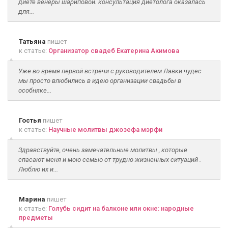
диете венеры шариповой. консультация диетолога оказалась
для...
Татьяна
пишет
к статье:
Организатор свадеб Екатерина Акимова
Уже во время первой встречи с руководителем Лавки чудес
мы просто влюбились в идею организации свадьбы в
особняке...
Гостья
пишет
к статье:
Научные молитвы джозефа мэрфи
Здравствуйте, очень замечательные молитвы , которые
спасают меня и мою семью от трудно жизненных ситуаций .
Люблю их и...
Марина
пишет
к статье:
Голубь сидит на балконе или окне: народные
предметы