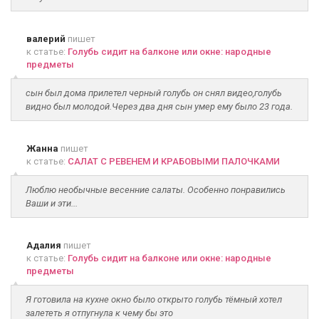
валерий
пишет
к статье:
Голубь сидит на балконе или окне: народные
предметы
сын был дома прилетел черный голубь он снял видео,голубь
видно был молодой.Через два дня сын умер ему было 23 года.
Жанна
пишет
к статье:
САЛАТ С РЕВЕНЕМ И КРАБОВЫМИ ПАЛОЧКАМИ
Люблю необычные весенние салаты. Особенно понравились
Ваши и эти...
Адалия
пишет
к статье:
Голубь сидит на балконе или окне: народные
предметы
Я готовила на кухне окно было открыто голубь тёмный хотел
залететь я отпугнула к чему бы это