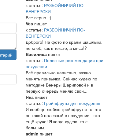
к статье:
РАЗБОЙНИЧИЙ ПО-
ВЕНГЕРСКИ
Все верно. :)
Ves
пишет
к статье:
РАЗБОЙНИЧИЙ ПО-
ВЕНГЕРСКИ
Доброго! На фото по краям шашлыка
не хлеб, как в тексте, а мясо!?
Василиса
пишет
нтарий
к статье:
Полезные рекомендации при
похудении
Всё правильно написано, важно
менять привычки. Сейчас худею по
методике Венеры Шариповой и в
первую очередь меняю свои...
Яна
пишет
к статье:
Грейпфруты для похудения
Я вообще люблю грейпфрут и то, что
он такой полезный в похудении - это
ещё круче! Я когда худею, то с
большим...
admin
пишет