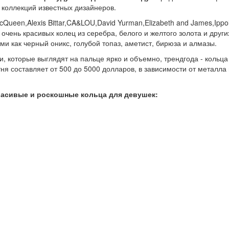
коллекций известных дизайнеров.
Queen,Alexis Bittar,CA&LOU,David Yurman,Elizabeth and James,Ippol
чень красивых колец из серебра, белого и желтого золота и други
и как черный оникс, голубой топаз, аметист, бирюза и алмазы.
, которые выглядят на пальце ярко и объемно, трендгода - кольца
я составляет от 500 до 5000 долларов, в зависимости от металла 
расивые и роскошные кольца для девушек: