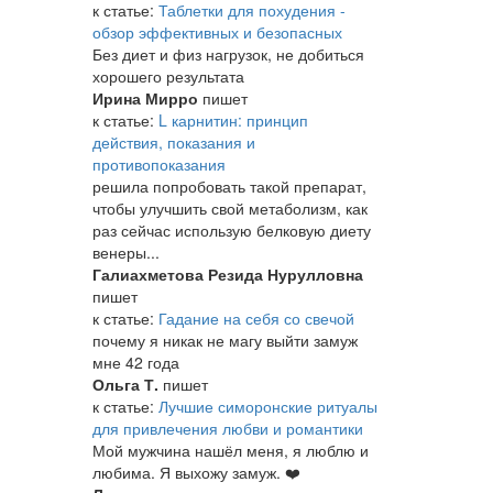
к статье:
Таблетки для похудения -
обзор эффективных и безопасных
Без диет и физ нагрузок, не добиться
хорошего результата
Ирина Мирро
пишет
к статье:
L карнитин: принцип
действия, показания и
противопоказания
решила попробовать такой препарат,
чтобы улучшить свой метаболизм, как
раз сейчас использую белковую диету
венеры...
Галиахметова Резида Нурулловна
пишет
к статье:
Гадание на себя со свечой
почему я никак не магу выйти замуж
мне 42 года
Ольга Т.
пишет
к статье:
Лучшие симоронские ритуалы
для привлечения любви и романтики
Мой мужчина нашёл меня, я люблю и
любима. Я выхожу замуж. ❤️