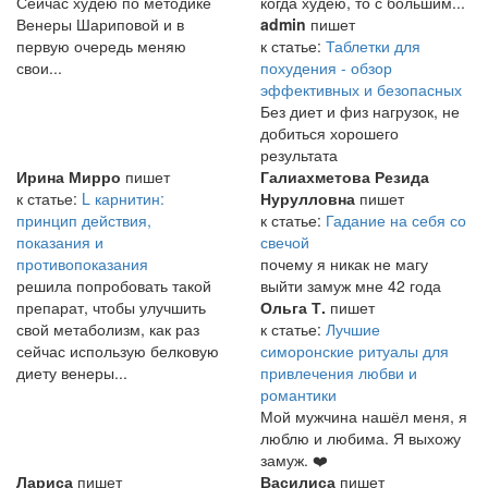
Сейчас худею по методике
когда худею, то с большим...
Венеры Шариповой и в
admin
пишет
первую очередь меняю
к статье:
Таблетки для
свои...
похудения - обзор
эффективных и безопасных
Без диет и физ нагрузок, не
добиться хорошего
результата
Ирина Мирро
пишет
Галиахметова Резида
к статье:
L карнитин:
Нурулловна
пишет
принцип действия,
к статье:
Гадание на себя со
показания и
свечой
противопоказания
почему я никак не магу
решила попробовать такой
выйти замуж мне 42 года
препарат, чтобы улучшить
Ольга Т.
пишет
свой метаболизм, как раз
к статье:
Лучшие
сейчас использую белковую
симоронские ритуалы для
диету венеры...
привлечения любви и
романтики
Мой мужчина нашёл меня, я
люблю и любима. Я выхожу
замуж. ❤️
Лариса
пишет
Василиса
пишет