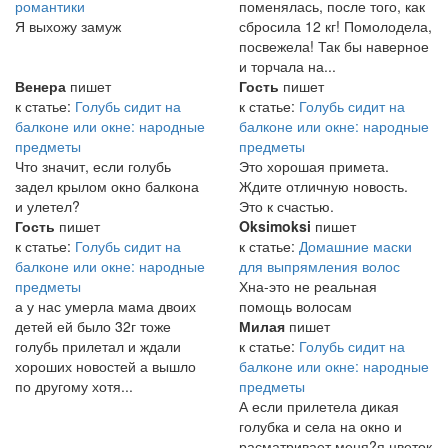
романтики
поменялась, после того, как
Я выхожу замуж
сбросила 12 кг! Помолодела,
посвежела! Так бы наверное
и торчала на...
Венера
пишет
Гость
пишет
к статье:
Голубь сидит на
к статье:
Голубь сидит на
балконе или окне: народные
балконе или окне: народные
предметы
предметы
Что значит, если голубь
Это хорошая примета.
задел крылом окно балкона
Ждите отличную новость.
и улетел?
Это к счастью.
Гость
пишет
Oksimoksi
пишет
к статье:
Голубь сидит на
к статье:
Домашние маски
балконе или окне: народные
для выпрямления волос
предметы
Хна-это не реальная
а у нас умерла мама двоих
помощь волосам
детей ей было 32г тоже
Милая
пишет
голубь прилетал и ждали
к статье:
Голубь сидит на
хороших новостей а вышло
балконе или окне: народные
по другому хотя...
предметы
А если прилетела дикая
голубка и села на окно и
расматривает меня?я цветок