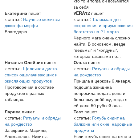
кто то и тогда он возьмется
за себя
Екатерина
пишет
vERA12
пишет
к статье:
Научные молитвы
к статье:
Талисман для
джозефа мэрфи
сохранения и приумножения
Благодарю
богатства на 21 марта
Чёрного мага очень сложно
найти. В основном, везде
"ведьмы" и "колдуны",
которые таковыми не...
Наталья Олейник
пишет
Ольга
пишет
к статье:
Щелочная диета.
к статье:
Ритуалы и обряды
список ощелачивающих и
на рождество
окисляющих продуктов
Пришла в церковь 6 января,
Протоворечия в составе
подошла женщина
продуктов в разных
попросила подать деньги
таблицах.
больному ребёнку, когда я
ей дала 50 рублей она...
Лариса
пишет
Тест
пишет
к статье:
Ритуалы и обряды
к статье:
Голубь сидит на
на рождество
балконе или окне: народные
За здравие..Марины,
предметы
Александры, Никиты,
Если голубь сидит на окне и