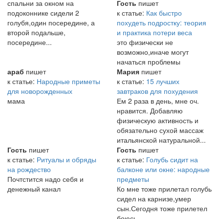
спальни за окном на
Гость
пишет
подоконнике сидели 2
к статье:
Как быстро
голубя,один посередине, а
похудеть подростку: теория
второй подальше,
и практика потери веса
посередине...
это физически не
возможно,иначе могут
начаться проблемы
араб
пишет
Мария
пишет
к статье:
Народные приметы
к статье:
15 лучших
для новорожденных
завтраков для похудения
мама
Ем 2 раза в день, мне оч.
нравится. Добавляю
физическую активность и
обязательно сухой массаж
итальянской натуральной...
Гость
пишет
Гость
пишет
к статье:
Ритуалы и обряды
к статье:
Голубь сидит на
на рождество
балконе или окне: народные
Почтстится надо себя и
предметы
денежный канал
Ко мне тоже прилетал голубь
сидел на карнизе,умер
сын.Сегодня тоже прилетел
боюсь..