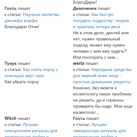
БлагоДарю!
Гость
пишет
Демоненок
пишет
к статье:
Научные молитвы
к статье:
Как быстро
джозефа мэрфи
похудеть подростку: теория
Благодарю Отче!
и практика потери веса
Не в этом дело, дентяй или
нет, нужен правильный
подход, может ему нужен
человек с кем ему худеть?
Или поспорить с кем...
Тунук
пишет
werta
пишет
к статье:
Как снять порчу с
к статье:
Народные средства
помощью карт таро
для жирной кожи лица -
Как убрать порчу
простые домашние рецепты
Конечно, без визита к
косметологу такую проблему
не решить, да и гормоны
проверять бы надо. Мне еще
косметолог...
Witch
пишет
Гость
пишет
к статье:
Лучшие
к статье:
Лучшие
симоронские ритуалы для
симоронские ритуалы для
привлечения любви и
привлечения любви и