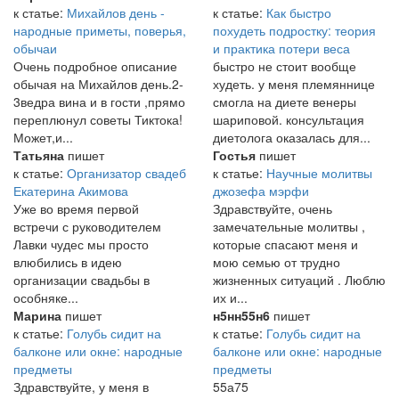
к статье:
Михайлов день -
к статье:
Как быстро
народные приметы, поверья,
похудеть подростку: теория
обычаи
и практика потери веса
Очень подробное описание
быстро не стоит вообще
обычая на Михайлов день.2-
худеть. у меня племяннице
3ведра вина и в гости ,прямо
смогла на диете венеры
переплюнул советы Тиктока!
шариповой. консультация
Может,и...
диетолога оказалась для...
Татьяна
пишет
Гостья
пишет
к статье:
Организатор свадеб
к статье:
Научные молитвы
Екатерина Акимова
джозефа мэрфи
Уже во время первой
Здравствуйте, очень
встречи с руководителем
замечательные молитвы ,
Лавки чудес мы просто
которые спасают меня и
влюбились в идею
мою семью от трудно
организации свадьбы в
жизненных ситуаций . Люблю
особняке...
их и...
Марина
пишет
н5нн55н6
пишет
к статье:
Голубь сидит на
к статье:
Голубь сидит на
балконе или окне: народные
балконе или окне: народные
предметы
предметы
Здравствуйте, у меня в
55а75