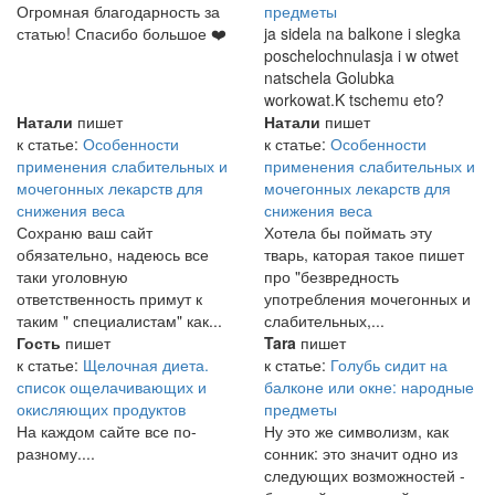
Огромная благодарность за
предметы
статью! Спасибо большое ❤️
ja sidela na balkone i slegka
poschelochnulasja i w otwet
natschela Golubka
workowat.K tschemu eto?
Натали
пишет
Натали
пишет
к статье:
Особенности
к статье:
Особенности
применения слабительных и
применения слабительных и
мочегонных лекарств для
мочегонных лекарств для
снижения веса
снижения веса
Сохраню ваш сайт
Хотела бы поймать эту
обязательно, надеюсь все
тварь, каторая такое пишет
таки уголовную
про "безвредность
ответственность примут к
употребления мочегонных и
таким " специалистам" как...
слабительных,...
Гость
пишет
Tara
пишет
к статье:
Щелочная диета.
к статье:
Голубь сидит на
список ощелачивающих и
балконе или окне: народные
окисляющих продуктов
предметы
На каждом сайте все по-
Ну это же символизм, как
разному....
сонник: это значит одно из
следующих возможностей -