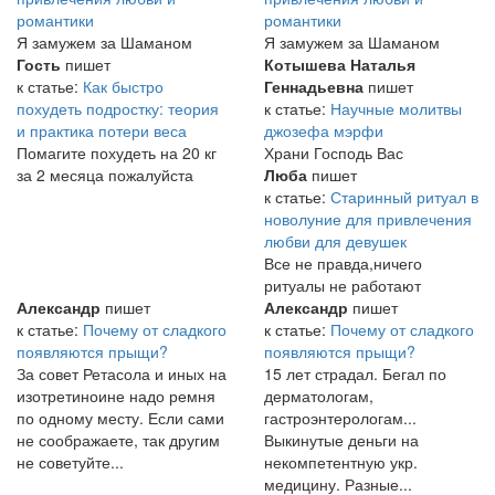
романтики
романтики
Я замужем за Шаманом
Я замужем за Шаманом
Гость
пишет
Котышева Наталья
к статье:
Как быстро
Геннадьевна
пишет
похудеть подростку: теория
к статье:
Научные молитвы
и практика потери веса
джозефа мэрфи
Помагите похудеть на 20 кг
Храни Господь Вас
за 2 месяца пожалуйста
Люба
пишет
к статье:
Старинный ритуал в
новолуние для привлечения
любви для девушек
Все не правда,ничего
ритуалы не работают
Александр
пишет
Александр
пишет
к статье:
Почему от сладкого
к статье:
Почему от сладкого
появляются прыщи?
появляются прыщи?
За совет Ретасола и иных на
15 лет страдал. Бегал по
изотретиноине надо ремня
дерматологам,
по одному месту. Если сами
гастроэнтерологам...
не соображаете, так другим
Выкинутые деньги на
не советуйте...
некомпетентную укр.
медицину. Разные...