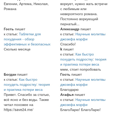
Евгении, Артема, Николая,
воркует, нужно жать встречи
Романа
с любимым или
невероятного романа.
Постоянно воркующий
пернатый...
Гость
пишет
Александр
пишет
к статье:
Таблетки для
к статье:
Научные молитвы
похудения - обзор
джозефа мэрфи
эффективных и безопасных
Спасибо!
Сколько месяце
k
пишет
к статье:
Как быстро
похудеть подростку: теория
и практика потери веса
ммм, стоит попробовать
Богдан
пишет
Гость
пишет
к статье:
Как быстро
к статье:
Научные молитвы
похудеть подростку: теория
джозефа мэрфи
и практика потери веса
Благодарю
Привет. Спасибо за статью,
Агафья
пишет
всё ясно и без воды. Также
к статье:
Научные молитвы
читал похожее на
джозефа мэрфи
https://save24.me/
БлагоЛарю! БлагоЛарю!