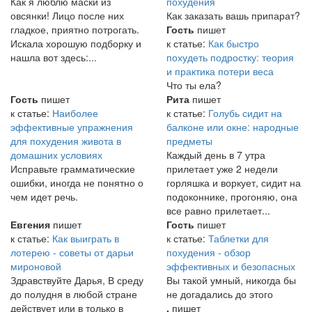
Как я люблю маски из
похудения
овсянки! Лицо после них
Как заказать вашь припарат?
гладкое, приятно потрогать.
Гость
пишет
Искала хорошую подборку и
к статье:
Как быстро
нашла вот здесь:...
похудеть подростку: теория
и практика потери веса
Что ты ела?
Гость
пишет
Рита
пишет
к статье:
Наиболее
к статье:
Голубь сидит на
эффективные упражнения
балконе или окне: народные
для похудения живота в
предметы
домашних условиях
Каждый день в 7 утра
Исправьте грамматические
прилетает уже 2 недели
ошибки, иногда не понятно о
горляшка и воркует, сидит на
чем идет речь.
подоконнике, прогоняю, она
все равно прилетает...
Евгения
пишет
Гость
пишет
к статье:
Как выиграть в
к статье:
Таблетки для
лотерею - советы от дарьи
похудения - обзор
мироновой
эффективных и безопасных
Здравствуйте Дарья, В среду
Вы такой умный, никогда бы
до полудня в любой стране
не догадались до этого
действует или в только в
.
пишет