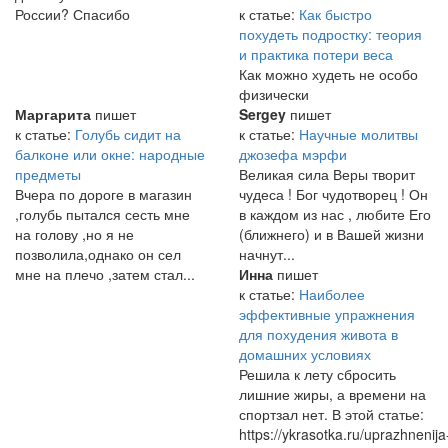
России? Спасибо
к статье:
Как быстро
похудеть подростку: теория
и практика потери веса
Как можно худеть не особо
физически
Маргарита
пишет
Sergey
пишет
к статье:
Голубь сидит на
к статье:
Научные молитвы
балконе или окне: народные
джозефа мэрфи
предметы
Великая сила Веры творит
Вчера по дороге в магазин
чудеса ! Бог чудотворец ! Он
,голубь пытался сесть мне
в каждом из нас , любите Его
на голову ,но я не
(ближнего) и в Вашей жизни
позволила,однако он сел
начнут...
мне на плечо ,затем стал...
Инна
пишет
к статье:
Наиболее
эффективные упражнения
для похудения живота в
домашних условиях
Решила к лету сбросить
лишние жиры, а времени на
спортзал нет. В этой статье:
https://ykrasotka.ru/uprazhnenija