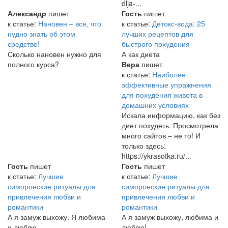
dlja-...
Александр
пишет
Гость
пишет
к статье:
Нановен – все, что
к статье:
Детокс-вода: 25
нудно знать об этом
лучших рецептов для
средстве!
быстрого похудения
Сколько нановен нужно для
А как диета
полного курса?
Вера
пишет
к статье:
Наиболее
эффективные упражнения
для похудения живота в
домашних условиях
Искала информацию, как без
диет похудеть. Просмотрела
много сайтов – не то! И
только здесь:
https://ykrasotka.ru/...
Гость
пишет
Гость
пишет
к статье:
Лучшие
к статье:
Лучшие
симоронские ритуалы для
симоронские ритуалы для
привлечения любви и
привлечения любви и
романтики
романтики
А я замуж выхожу. Я любима
А я замуж выхожу, любима и
и люблю.
люблю!