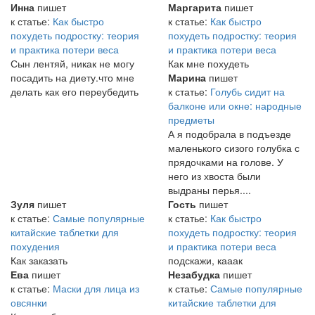
Инна
пишет
Маргарита
пишет
к статье:
Как быстро
к статье:
Как быстро
похудеть подростку: теория
похудеть подростку: теория
и практика потери веса
и практика потери веса
Сын лентяй, никак не могу
Как мне похудеть
посадить на диету.что мне
Марина
пишет
делать как его переубедить
к статье:
Голубь сидит на
балконе или окне: народные
предметы
А я подобрала в подъезде
маленького сизого голубка с
прядочками на голове. У
него из хвоста были
выдраны перья....
Зуля
пишет
Гость
пишет
к статье:
Самые популярные
к статье:
Как быстро
китайские таблетки для
похудеть подростку: теория
похудения
и практика потери веса
Как заказать
подскажи, кааак
Ева
пишет
Незабудка
пишет
к статье:
Маски для лица из
к статье:
Самые популярные
овсянки
китайские таблетки для