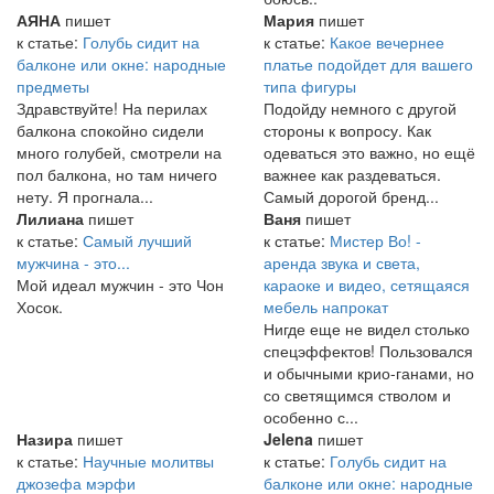
АЯНА
пишет
Мария
пишет
к статье:
Голубь сидит на
к статье:
Какое вечернее
балконе или окне: народные
платье подойдет для вашего
предметы
типа фигуры
Здравствуйте! На перилах
Подойду немного с другой
балкона спокойно сидели
стороны к вопросу. Как
много голубей, смотрели на
одеваться это важно, но ещё
пол балкона, но там ничего
важнее как раздеваться.
нету. Я прогнала...
Самый дорогой бренд...
Лилиана
пишет
Ваня
пишет
к статье:
Самый лучший
к статье:
Мистер Во! -
мужчина - это...
аренда звука и света,
Мой идеал мужчин - это Чон
караоке и видео, сетящаяся
Хосок.
мебель напрокат
Нигде еще не видел столько
спецэффектов! Пользовался
и обычными крио-ганами, но
со светящимся стволом и
особенно с...
Назира
пишет
Jelena
пишет
к статье:
Научные молитвы
к статье:
Голубь сидит на
джозефа мэрфи
балконе или окне: народные