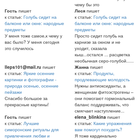
чему бы это
Гость
пишет
Леся
пишет
к статье:
Голубь сидит на
к статье:
Голубь сидит на
балконе или окне: народные
балконе или окне: народные
предметы
предметы
У меня тоже самое,к чему у
Просто сидит голубь на
вас было? У меня сегодня
карнизе за окном и не
это случилось
уходит, сказала
кыш...остался ... расцветка
необычная серо-голубой......
lleps101@mail.ru
пишет
Жанна
пишет
к статье:
Яркие осенние
к статье:
Продукты,
картинки и фотографии -
продлевающие молодость
природа осенью, осенние
Нужны антиоксиданты, а
пейзажи
женщинам фитоэстрогены –
Спасибо большое за
они помогают гормональный
прекрасные картины!
баланс поддерживать, что
смягчает наступление...
Гость
пишет
elena_blinkina
пишет
к статье:
Лучшие
к статье:
Какие упражнения
симоронские ритуалы для
вам помогут похудеть?
привлечения любви и
Я тоже кардинально