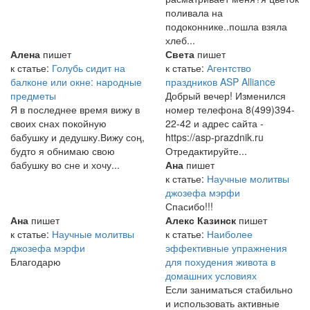
поливала на
подоконнике..пошла взяла
хлеб...
Алена
пишет
Света
пишет
к статье:
Голубь сидит на
к статье:
Агентство
балконе или окне: народные
праздников ASP Alliance
предметы
Добрый вечер! Изменился
Я в последнее время вижу в
номер телефона 8(499)394-
своих снах покойную
22-42 и адрес сайта -
бабушку и дедушку.Вижу соң,
https://asp-prazdnik.ru
будто я обнимаю свою
Отредактируйте...
бабушку во сне и хочу...
Ана
пишет
к статье:
Научные молитвы
джозефа мэрфи
Спасибо!!!
Ана
пишет
Алекс Казинск
пишет
к статье:
Научные молитвы
к статье:
Наиболее
джозефа мэрфи
эффективные упражнения
Благодарю
для похудения живота в
домашних условиях
Если заниматься стабильно
и использовать активные