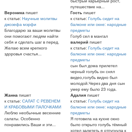
быстрый карьерный рост,
путешествие на...
Вероника
пишет
Гость
пишет
к статье:
Научные молитвы
к статье:
Голубь сидит на
джозефа мэрфи
балконе или окне: народные
Благодарю за ваши молитвы
предметы
они помогают людям найти
Голуб сел в мангал
себя и сделать шаг в перед.
валерий
пишет
Желаю всем крепкого
к статье:
Голубь сидит на
здоровья счастья...
балконе или окне: народные
предметы
сын был дома прилетел
черный голубь он снял
видео,голубь видно был
молодой.Через два дня сын
умер ему было 23 года.
Жанна
пишет
Адалия
пишет
к статье:
САЛАТ С РЕВЕНЕМ
к статье:
Голубь сидит на
И КРАБОВЫМИ ПАЛОЧКАМИ
балконе или окне: народные
Люблю необычные весенние
предметы
салаты. Особенно
Я готовила на кухне окно
понравились Ваши и эти...
было открыто голубь тёмный
хотел залететь я отпугнула к