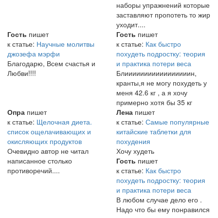
наборы упражнений которые
заставляют пропотеть то жир
уходит....
Гость
пишет
Гость
пишет
к статье:
Научные молитвы
к статье:
Как быстро
джозефа мэрфи
похудеть подростку: теория
Благодарю, Всем счастья и
и практика потери веса
Любви!!!!
Блииииииииииииииииин,
кранты,я не могу похудеть у
меня 42.6 кг , а я хочу
примерно хотя бы 35 кг
Опра
пишет
Лена
пишет
к статье:
Щелочная диета.
к статье:
Самые популярные
список ощелачивающих и
китайские таблетки для
окисляющих продуктов
похудения
Очевидно автор не читал
Хочу худеть
написанное столько
Гость
пишет
противоречий....
к статье:
Как быстро
похудеть подростку: теория
и практика потери веса
В любом случае дело его .
Надо что бы ему понравился