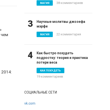
38 комментариев
МАГИЯ
3
Научные молитвы джозефа
мэрфи
ь
 чем
22 комментария
МАГИЯ
4
Как быстро похудеть
подростку: теория и практика
потери веса
КАК ПОХУДЕТЬ
 2014:
19 комментариев
СОЦИАЛЬНЫЕ СЕТИ
vk.com