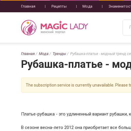
Главная
Рецепты
Мода
Знаменитос
Главная
Мода
Тренды
Рубашка-платье - модный тренд се
Рубашка-платье - мод
The subscription service is currently unavailable. Please tr
Платье-рубашка - это удлиненный вариант рубашки, к
В сезоне весна-лето 2012 она приобретает все боль