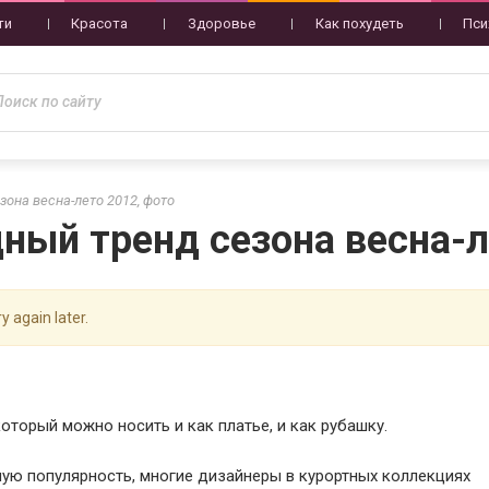
ти
Красота
Здоровье
Как похудеть
Пси
зона весна-лето 2012, фото
ный тренд сезона весна-л
y again later.
оторый можно носить и как платье, и как рубашку.
шую популярность, многие дизайнеры в курортных коллекциях