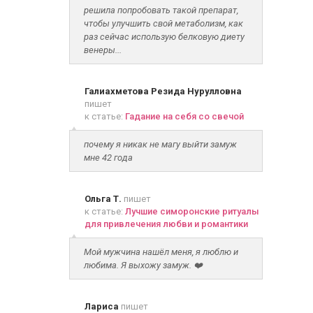
решила попробовать такой препарат,
чтобы улучшить свой метаболизм, как
раз сейчас использую белковую диету
венеры...
Галиахметова Резида Нурулловна
пишет
к статье:
Гадание на себя со свечой
почему я никак не магу выйти замуж
мне 42 года
Ольга Т.
пишет
к статье:
Лучшие симоронские ритуалы
для привлечения любви и романтики
Мой мужчина нашёл меня, я люблю и
любима. Я выхожу замуж. ❤️
Лариса
пишет