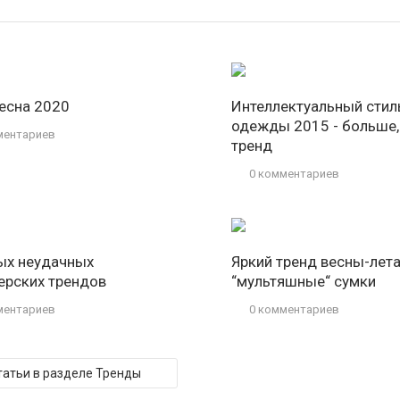
есна 2020
Интеллектуальный стил
одежды 2015 - больше,
ментариев
тренд
0 комментариев
ых неудачных
Яркий тренд весны-лета
ерских трендов
“мультяшные“ сумки
ментариев
0 комментариев
татьи в разделе Тренды