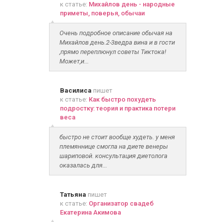
к статье:
Михайлов день - народные
приметы, поверья, обычаи
Очень подробное описание обычая на
Михайлов день.2-3ведра вина и в гости
,прямо переплюнул советы Тиктока!
Может,и...
Василиса
пишет
к статье:
Как быстро похудеть
подростку: теория и практика потери
веса
быстро не стоит вообще худеть. у меня
племяннице смогла на диете венеры
шариповой. консультация диетолога
оказалась для...
Татьяна
пишет
к статье:
Организатор свадеб
Екатерина Акимова