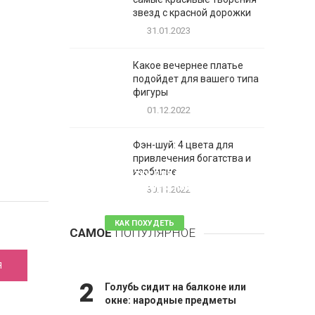
звезд с красной дорожки
31.01.2023
Какое вечернее платье
подойдет для вашего типа
фигуры
01.12.2022
Фэн-шуй: 4 цвета для
привлечения богатства и
1
изобилие
Таблетки для похудения -
обзор эффективных и
30.11.2022
безопасных
ые
КАК ПОХУДЕТЬ
САМОЕ
ПОПУЛЯРНОЕ
81 комментарий
Я
2
Голубь сидит на балконе или
окне: народные предметы