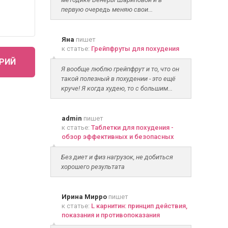
первую очередь меняю свои...
Яна
пишет
к статье:
Грейпфруты для похудения
РИЙ
Я вообще люблю грейпфрут и то, что он
такой полезный в похудении - это ещё
круче! Я когда худею, то с большим...
admin
пишет
к статье:
Таблетки для похудения -
обзор эффективных и безопасных
Без диет и физ нагрузок, не добиться
хорошего результата
Ирина Мирро
пишет
к статье:
L карнитин: принцип действия,
показания и противопоказания