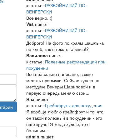
ды
к статье:
РАЗБОЙНИЧИЙ ПО-
ВЕНГЕРСКИ
Все верно. :)
Ves
пишет
к статье:
РАЗБОЙНИЧИЙ ПО-
ВЕНГЕРСКИ
Доброго! На фото по краям шашлыка
не хлеб, как в тексте, а мясо!?
Василиса
пишет
к статье:
Полезные рекомендации при
похудении
Всё правильно написано, важно
менять привычки. Сейчас худею по
методике Венеры Шариповой и в
первую очередь меняю свои...
Яна
пишет
к статье:
Грейпфруты для похудения
нтарий
Я вообще люблю грейпфрут и то, что
он такой полезный в похудении - это
ещё круче! Я когда худею, то с
большим...
admin
пишет