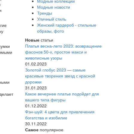
Модные коллекции
и
Модные новости
и
Тренды
Уличный стиль
Женский гардероб - стильные
огие
образы, фото
ку
Новые
статьи
Платья весна-лето 2023: возвращение
сумки
фасонов 50-х, простое макси и
нимыми
живописные узоры
01.02.2023
Золотой глобус 2023 — самые
красивые творения звезд с красной
дорожки
чными
31.01.2023
,
Какое вечернее платье подойдет для
сделает
вашего типа фигуры
01.12.2022
Фэн-шуй: 4 цвета для привлечения
богатства и изобилие
30.11.2022
Самое
популярное