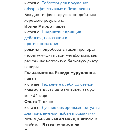
к статье:
Таблетки для похудения -
обзор эффективных и безопасных
Без диет и физ нагрузок, не добиться
хорошего результата
Ирина Мирро
пишет
к статье:
L карнитин: принцип
действия, показания и
противопоказания
решила попробовать такой препарат,
чтобы улучшить свой метаболизм, как
раз сейчас использую белковую диету
венеры...
Галиахметова Резида Нурулловна
пишет
к статье:
Гадание на себя со свечой
почему я никак не магу выйти замуж
мне 42 года
Ольга Т.
пишет
к статье:
Лучшие симоронские ритуалы
для привлечения любви и романтики
Мой мужчина нашёл меня, я люблю и
любима. Я выхожу замуж. ❤️