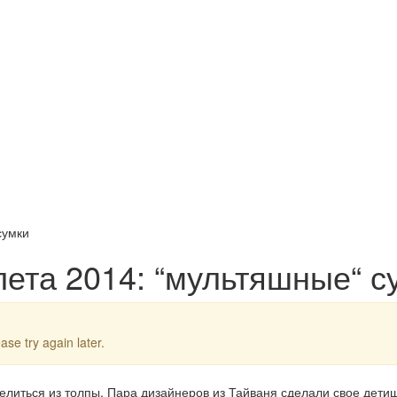
сумки
лета 2014: “мультяшные“ с
ase try again later.
елиться из толпы. Пара дизайнеров из Тайваня сделали свое дети