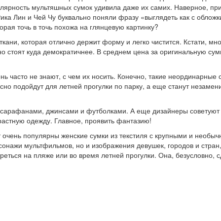
лярность мультяшных сумок удивила даже их самих. Наверное, пр
ика Лин и Чей Чу буквально поняли фразу «выглядеть как с обложк
орая точь в точь похожа на глянцевую картинку?
кани, которая отлично держит форму и легко чистится. Кстати, мн
о стоят куда демократичнее. В среднем цена за оригинальную сум
 часто не знают, с чем их носить. Конечно, такие неординарные 
сно подойдут для летней прогулки по парку, а еще станут незаме
и сарафанами, джинсами и футболками. А еще дизайнеры советуют
растную одежду. Главное, проявить фантазию!
ут очень популярны женские сумки из текстиля с крупными и необы
сонажи мультфильмов, но и изображения девушек, городов и стран
реться на пляже или во время летней прогулки. Она, безусловно, 