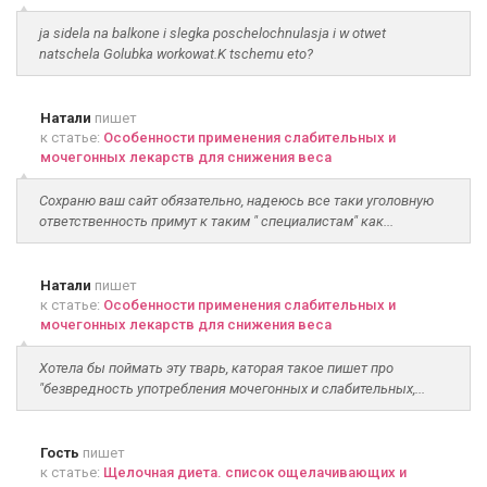
ja sidela na balkone i slegka poschelochnulasja i w otwet
natschela Golubka workowat.K tschemu eto?
Натали
пишет
к статье:
Особенности применения слабительных и
мочегонных лекарств для снижения веса
Сохраню ваш сайт обязательно, надеюсь все таки уголовную
ответственность примут к таким " специалистам" как...
Натали
пишет
к статье:
Особенности применения слабительных и
мочегонных лекарств для снижения веса
Хотела бы поймать эту тварь, каторая такое пишет про
"безвредность употребления мочегонных и слабительных,...
Гость
пишет
к статье:
Щелочная диета. список ощелачивающих и