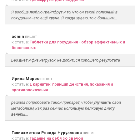
Я вообще люблю грейпфрут и то, что он такой полезный в
похудении - это ещё круче! Я когда худею, то с большим...
admin
пишет
к статье:
Таблетки для похудения - обзор эффективных и
безопасных
Без диет и физ нагрузок, не добиться хорошего результата
Ирина Мирро
пишет
к статье:
L карнитин: принцип действия, показания и
противопоказания
решила попробовать такой препарат, чтобы улучшить свой
метаболизм, как раз сейчас использую белковую диету
венеры...
Галиахметова Резида Нурулловна
пишет
к статье:
Гадание на себя со свечой