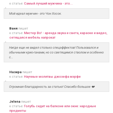
к статье:
Самый лучший мужчина - это...
Мой идеал мужчин - это Чон Хосок.
Ваня
пишет
к статье:
Мистер Во! - аренда звука и света, караоке и видео,
сетящаяся мебель напрокат
Нигде еще не видел столько спецэффектов! Пользовался и
обычными крио-ганами, но со светящимся стволом и особенно
с...
Назира
пишет
к статье:
Научные молитвы джозефа мэрфи
Огромная благодарность за статью! Спасибо большое ❤️
Jelena
пишет
к статье:
Голубь сидит на балконе или окне: народные
предметы