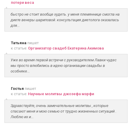
потери веса
быстро не стоит вообще худеть. у меня племяннице смогла на
диете венеры шариповой. консультация диетолога оказалась
для...
Татьяна
пишет
к статье:
Организатор свадеб Екатерина Акимова
Уже во время первой встречи с руководителем Лавки чудес
мы просто влюбились в идею организации свадьбы в
особняке...
Гостья
пишет
к статье:
Научные молитвы джозефа мэрфи
Здравствуйте, очень замечательные молитвы , которые
спасают меня и мою семью от трудно жизненных ситуаций .
Люблю их и...