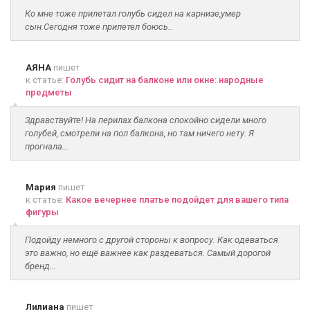
Ко мне тоже прилетал голубь сидел на карнизе,умер
сын.Сегодня тоже прилетел боюсь..
АЯНА
пишет
к статье:
Голубь сидит на балконе или окне: народные
предметы
Здравствуйте! На перилах балкона спокойно сидели много
голубей, смотрели на пол балкона, но там ничего нету. Я
прогнала...
Мария
пишет
к статье:
Какое вечернее платье подойдет для вашего типа
фигуры
Подойду немного с другой стороны к вопросу. Как одеваться
это важно, но ещё важнее как раздеваться. Самый дорогой
бренд...
Лилиана
пишет