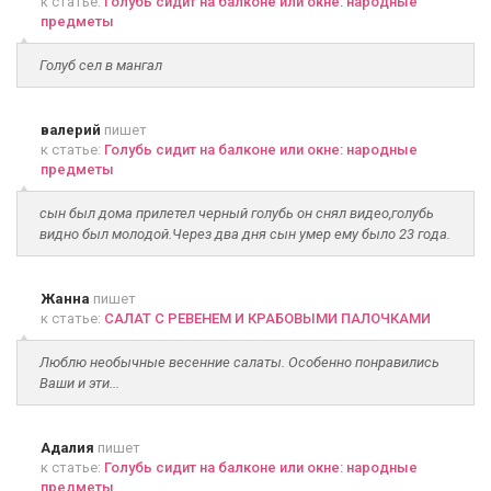
к статье:
Голубь сидит на балконе или окне: народные
предметы
Голуб сел в мангал
валерий
пишет
к статье:
Голубь сидит на балконе или окне: народные
предметы
сын был дома прилетел черный голубь он снял видео,голубь
видно был молодой.Через два дня сын умер ему было 23 года.
Жанна
пишет
к статье:
САЛАТ С РЕВЕНЕМ И КРАБОВЫМИ ПАЛОЧКАМИ
Люблю необычные весенние салаты. Особенно понравились
Ваши и эти...
Адалия
пишет
к статье:
Голубь сидит на балконе или окне: народные
предметы