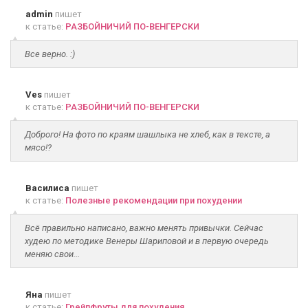
admin
пишет
к статье:
РАЗБОЙНИЧИЙ ПО-ВЕНГЕРСКИ
Все верно. :)
Ves
пишет
к статье:
РАЗБОЙНИЧИЙ ПО-ВЕНГЕРСКИ
Доброго! На фото по краям шашлыка не хлеб, как в тексте, а
мясо!?
Василиса
пишет
к статье:
Полезные рекомендации при похудении
Всё правильно написано, важно менять привычки. Сейчас
худею по методике Венеры Шариповой и в первую очередь
меняю свои...
Яна
пишет
к статье:
Грейпфруты для похудения