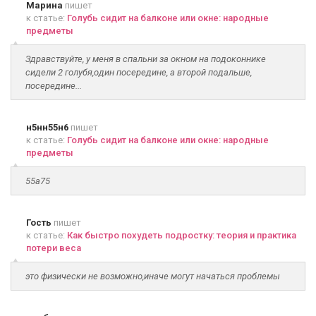
Марина
пишет
к статье:
Голубь сидит на балконе или окне: народные
предметы
Здравствуйте, у меня в спальни за окном на подоконнике
сидели 2 голубя,один посередине, а второй подальше,
посередине...
н5нн55н6
пишет
к статье:
Голубь сидит на балконе или окне: народные
предметы
55а75
Гость
пишет
к статье:
Как быстро похудеть подростку: теория и практика
потери веса
это физически не возможно,иначе могут начаться проблемы