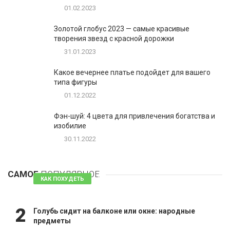
01.02.2023
Золотой глобус 2023 — самые красивые
творения звезд с красной дорожки
31.01.2023
Какое вечернее платье подойдет для вашего
типа фигуры
01.12.2022
Фэн-шуй: 4 цвета для привлечения богатства и
изобилие
30.11.2022
1
Таблетки для похудения - обзор эффективных и
безопасных
САМОЕ
ПОПУЛЯРНОЕ
81 комментарий
КАК ПОХУДЕТЬ
2
Голубь сидит на балконе или окне: народные
предметы