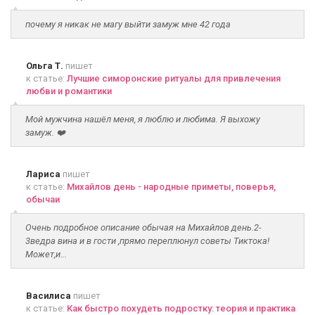
почему я никак не магу выйти замуж мне 42 года
Ольга Т.
пишет
к статье:
Лучшие симоронские ритуалы для привлечения
любви и романтики
Мой мужчина нашёл меня, я люблю и любима. Я выхожу
замуж. ❤️
Лариса
пишет
к статье:
Михайлов день - народные приметы, поверья,
обычаи
Очень подробное описание обычая на Михайлов день.2-
3ведра вина и в гости ,прямо переплюнул советы Тиктока!
Может,и...
Василиса
пишет
к статье:
Как быстро похудеть подростку: теория и практика