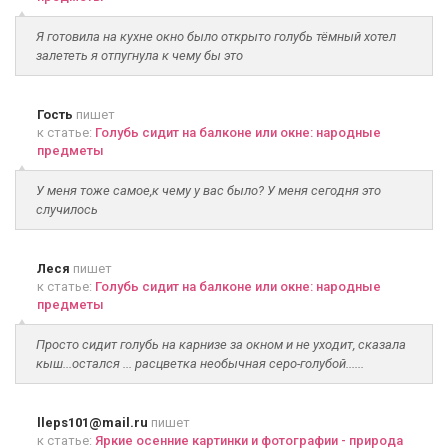
Я готовила на кухне окно было открыто голубь тёмный хотел
залететь я отпугнула к чему бы это
Гость
пишет
к статье:
Голубь сидит на балконе или окне: народные
предметы
У меня тоже самое,к чему у вас было? У меня сегодня это
случилось
Леся
пишет
к статье:
Голубь сидит на балконе или окне: народные
предметы
Просто сидит голубь на карнизе за окном и не уходит, сказала
кыш...остался ... расцветка необычная серо-голубой......
lleps101@mail.ru
пишет
к статье:
Яркие осенние картинки и фотографии - природа