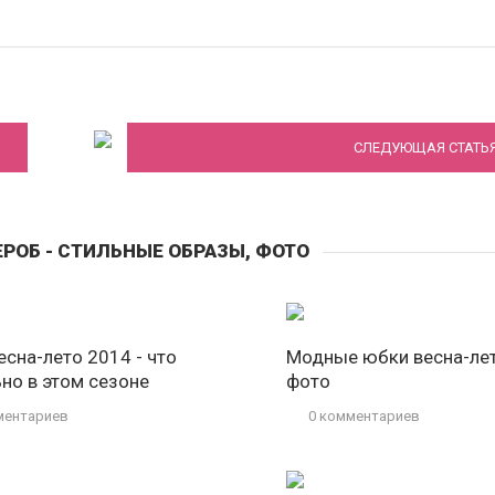
Какое вечернее платье подойдет для ва
типа фигуры
СЛЕДУЮЩАЯ СТАТЬ
РОБ - СТИЛЬНЫЕ ОБРАЗЫ, ФОТО
есна-лето 2014 - что
Модные юбки весна-лет
ьно в этом сезоне
фото
ментариев
0 комментариев