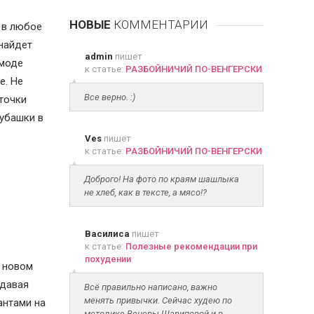
НОВЫЕ
КОММЕНТАРИИ
 в любое
 найдет
admin
пишет
 моде
к статье:
РАЗБОЙНИЧИЙ ПО-ВЕНГЕРСКИ
е. Не
Все верно. :)
точки
убашки в
Ves
пишет
к статье:
РАЗБОЙНИЧИЙ ПО-ВЕНГЕРСКИ
Доброго! На фото по краям шашлыка
не хлеб, как в тексте, а мясо!?
Василиса
пишет
к статье:
Полезные рекомендации при
похудении
 новом
здавая
Всё правильно написано, важно
менять привычки. Сейчас худею по
антами на
методике Венеры Шариповой и в