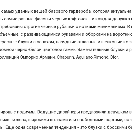
з самых удачных вещей базового гардероба, которая актуальна
сть самые разные фасоны черных кофточек - и каждая девушка
востребованы строгие черные рубашки с нотками минимализма. В
объемные, с развивающимися рукавами и оборками на воротник
тересные блузки с запахом, нарядные атласные и шелковые коф
ромной черно-белой цветовой гаммы.Замечательные блузки и р
лекций Эмпорио Армани, Chapurin, Aquilano.Rimond, Dior.
 мировые подиумы. Ведущие дизайнеры предложили девушкам в
 ниже колена, широкими штанами или свободными шортами, со
. Еще одна современная тенденция - это блузки с броскими б