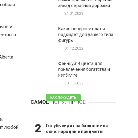
й образ
звезд с красной дорожки
31.01.2023
ично и
Какое вечернее платье
естны в
подойдет для вашего типа
фигуры
01.12.2022
lberta
Фэн-шуй: 4 цвета для
привлечения богатства и
1
изобилие
Таблетки для похудения -
обзор эффективных и
30.11.2022
безопасных
КАК ПОХУДЕТЬ
САМОЕ
ПОПУЛЯРНОЕ
81 комментарий
е.
2
Голубь сидит на балконе или
ят любой
окне: народные предметы