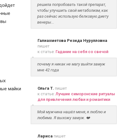
решила попробовать такой препарат,
одойдет
чтобы улучшить свой метаболизм, как
енные
раз сейчас использую белковую диету
 вы
венеры...
Галиахметова Резида Нурулловна
пишет
к статье:
Гадание на себя со свечой
почему я никак не магу выйти замуж
мне 42 года
ных
Ольга Т.
пишет
ные майки
к статье:
Лучшие симоронские ритуалы
для привлечения любви и романтики
Мой мужчина нашёл меня, я люблю и
любима. Я выхожу замуж. ❤️
Лариса
пишет