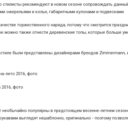
 то стилисты рекомендуют в новом сезоне сопровождать данны
и ожерельями и колье, габаритными кулонами и подвесками.
качестве торжественного наряда, потому что смотрится праздн
ок можно также отнести деревенские топы, которые больше ум
стиле были представлены дизайнерами брендов Zimmermann, A
ут необычайно популярны в предстоящем весенне-летнем сезон
укавами выглядят нешаблонно, оригинально - поэтому позвол