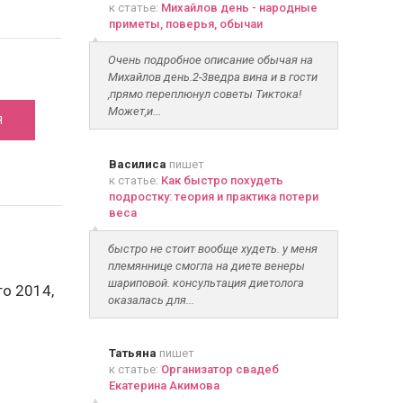
к статье:
Михайлов день - народные
приметы, поверья, обычаи
шего
Очень подробное описание обычая на
Михайлов день.2-3ведра вина и в гости
,прямо переплюнул советы Тиктока!
Может,и...
Я
Василиса
пишет
к статье:
Как быстро похудеть
подростку: теория и практика потери
веса
быстро не стоит вообще худеть. у меня
племяннице смогла на диете венеры
шариповой. консультация диетолога
о 2014,
оказалась для...
Татьяна
пишет
к статье:
Организатор свадеб
Екатерина Акимова