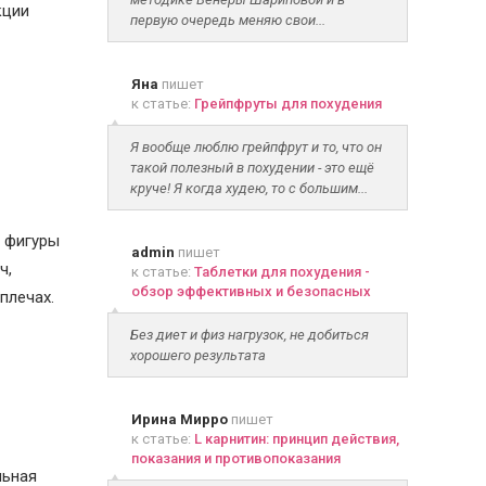
кции
первую очередь меняю свои...
Яна
пишет
к статье:
Грейпфруты для похудения
Я вообще люблю грейпфрут и то, что он
такой полезный в похудении - это ещё
круче! Я когда худею, то с большим...
и фигуры
admin
пишет
ч,
к статье:
Таблетки для похудения -
обзор эффективных и безопасных
плечах.
Без диет и физ нагрузок, не добиться
хорошего результата
Ирина Мирро
пишет
к статье:
L карнитин: принцип действия,
показания и противопоказания
льная