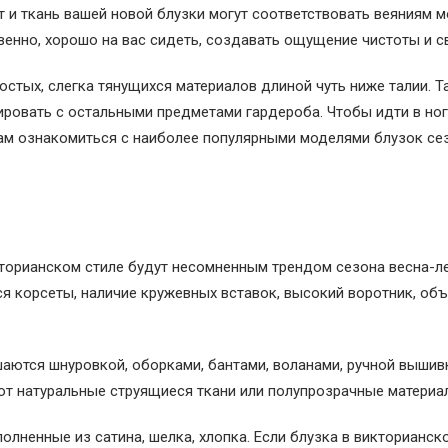
т и ткань вашей новой блузки могут соответствовать веяниям м
енно, хорошо на вас сидеть, создавать ощущение чистоты и с
стых, слегка тянущихся материалов длиной чуть ниже талии. Т
нировать с остальными предметами гардероба. Чтобы идти в ног
 вам ознакомиться с наиболее популярными моделями блузок се
торианском стиле будут несомненным трендом сезона весна-ле
я корсеты, наличие кружевных вставок, высокий воротник, об
аются шнуровкой, оборками, бантами, воланами, ручной вышивк
ют натуральные струящиеся ткани или полупрозрачные материа
олненные из сатина, шелка, хлопка. Если блузка в викторианск