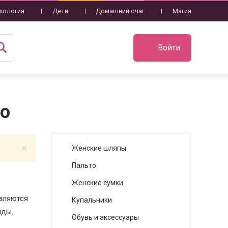
хология
Дети
Домашний очаг
Магия
Войти
то
×
Женские шляпы
Пальто
Женские сумки
являются
Купальники
нды.
Обувь и аксессуары