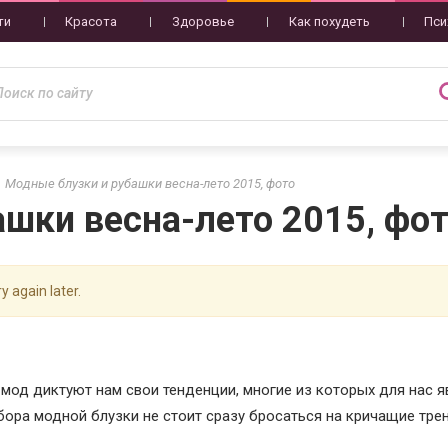
ти
Красота
Здоровье
Как похудеть
Пси
Модные блузки и рубашки весна-лето 2015, фото
шки весна-лето 2015, фо
y again later.
од диктуют нам свои тенденции, многие из которых для нас 
ора модной блузки не стоит сразу бросаться на кричащие тре