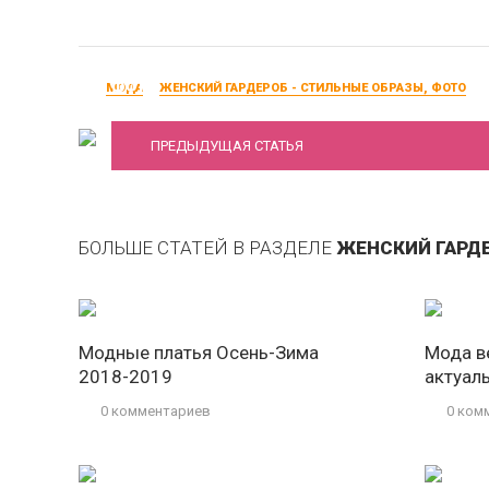
Модные женские шорты весна-лето 2016,
фото
МОДА
ЖЕНСКИЙ ГАРДЕРОБ - СТИЛЬНЫЕ ОБРАЗЫ, ФОТО
ПРЕДЫДУЩАЯ СТАТЬЯ
БОЛЬШЕ СТАТЕЙ В РАЗДЕЛЕ
ЖЕНСКИЙ ГАРДЕ
Модные платья Осень-Зима
Мода в
2018-2019
актуал
0 комментариев
0 ком