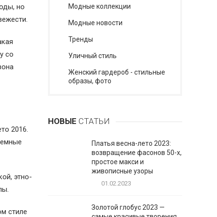
оды, но
Модные коллекции
вежести.
Модные новости
Тренды
акая
у со
Уличный стиль
зона
Женский гардероб - стильные
образы, фото
НОВЫЕ
СТАТЬИ
то 2016.
ъемные
Платья весна-лето 2023:
возвращение фасонов 50-х,
простое макси и
живописные узоры
ой, этно-
01.02.2023
лы.
Золотой глобус 2023 —
ом стиле
самые красивые творения