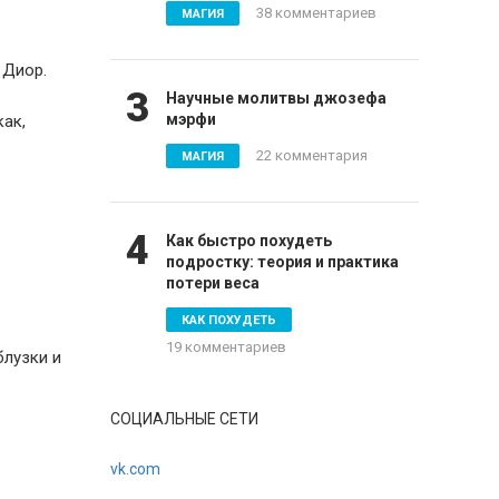
38 комментариев
МАГИЯ
 Диор.
3
Научные молитвы джозефа
мэрфи
как,
22 комментария
МАГИЯ
4
Как быстро похудеть
подростку: теория и практика
потери веса
КАК ПОХУДЕТЬ
19 комментариев
блузки и
СОЦИАЛЬНЫЕ СЕТИ
vk.com