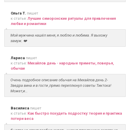
Ольга Т.
пишет
к статье:
Лучшие симоронские ритуалы для привлечения
любви и романтики
Мой мужчина нашёл меня, я люблю и любима. Я выхожу
замуж. ❤️
Лариса
пишет
к статье:
Михайлов день - народные приметы, поверья,
обычаи
Очень подробное описание обычая на Михайлов день.2-
3ведра вина и в гости ,прямо переплюнул советы Тиктока!
Может,и...
Василиса
пишет
к статье:
Как быстро похудеть подростку: теория и практика
потери веса