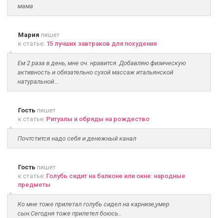
мама
Мария
пишет
к статье:
15 лучших завтраков для похудения
Ем 2 раза в день, мне оч. нравится. Добавляю физическую
активность и обязательно сухой массаж итальянской
натуральной...
Гость
пишет
к статье:
Ритуалы и обряды на рождество
Почтстится надо себя и денежный канал
Гость
пишет
к статье:
Голубь сидит на балконе или окне: народные
предметы
Ко мне тоже прилетал голубь сидел на карнизе,умер
сын.Сегодня тоже прилетел боюсь..