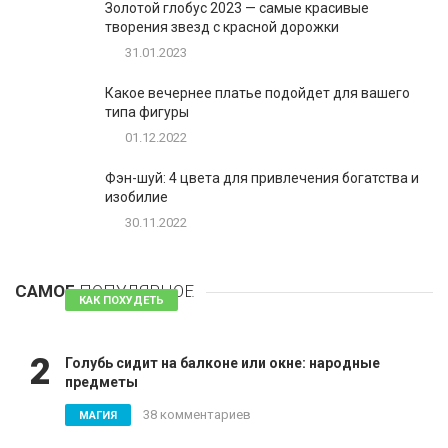
Золотой глобус 2023 — самые красивые
творения звезд с красной дорожки
31.01.2023
Какое вечернее платье подойдет для вашего
типа фигуры
01.12.2022
Фэн-шуй: 4 цвета для привлечения богатства и
изобилие
30.11.2022
1
Таблетки для похудения - обзор эффективных и
безопасных
САМОЕ
ПОПУЛЯРНОЕ
81 комментарий
КАК ПОХУДЕТЬ
2
Голубь сидит на балконе или окне: народные
предметы
38 комментариев
МАГИЯ