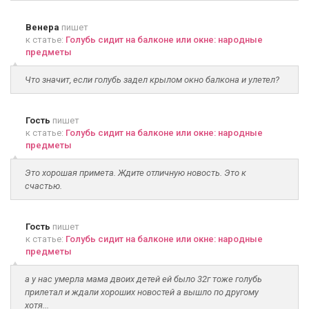
Венера
пишет
к статье:
Голубь сидит на балконе или окне: народные
предметы
Что значит, если голубь задел крылом окно балкона и улетел?
Гость
пишет
к статье:
Голубь сидит на балконе или окне: народные
предметы
Это хорошая примета. Ждите отличную новость. Это к
счастью.
Гость
пишет
к статье:
Голубь сидит на балконе или окне: народные
предметы
а у нас умерла мама двоих детей ей было 32г тоже голубь
прилетал и ждали хороших новостей а вышло по другому
хотя...