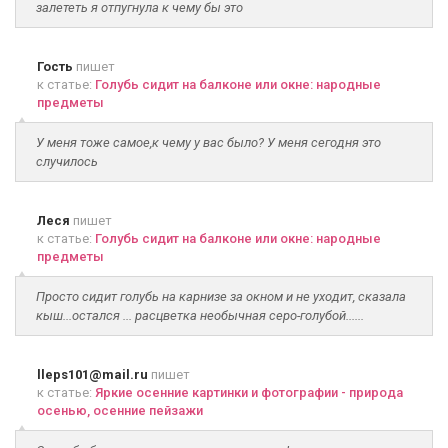
залететь я отпугнула к чему бы это
Гость
пишет
к статье:
Голубь сидит на балконе или окне: народные
предметы
У меня тоже самое,к чему у вас было? У меня сегодня это
случилось
Леся
пишет
к статье:
Голубь сидит на балконе или окне: народные
предметы
Просто сидит голубь на карнизе за окном и не уходит, сказала
кыш...остался ... расцветка необычная серо-голубой......
lleps101@mail.ru
пишет
к статье:
Яркие осенние картинки и фотографии - природа
осенью, осенние пейзажи