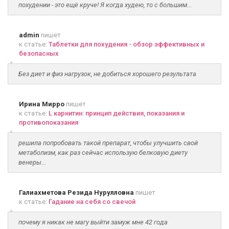
похудении - это ещё круче! Я когда худею, то с большим...
admin
пишет
к статье:
Таблетки для похудения - обзор эффективных и
безопасных
Без диет и физ нагрузок, не добиться хорошего результата
Ирина Мирро
пишет
к статье:
L карнитин: принцип действия, показания и
противопоказания
решила попробовать такой препарат, чтобы улучшить свой
метаболизм, как раз сейчас использую белковую диету
венеры...
Галиахметова Резида Нурулловна
пишет
к статье:
Гадание на себя со свечой
почему я никак не магу выйти замуж мне 42 года