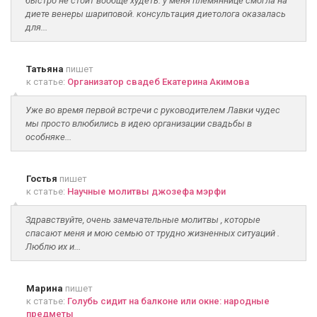
быстро не стоит вообще худеть. у меня племяннице смогла на
диете венеры шариповой. консультация диетолога оказалась
для...
Татьяна
пишет
к статье:
Организатор свадеб Екатерина Акимова
Уже во время первой встречи с руководителем Лавки чудес
мы просто влюбились в идею организации свадьбы в
особняке...
Гостья
пишет
к статье:
Научные молитвы джозефа мэрфи
Здравствуйте, очень замечательные молитвы , которые
спасают меня и мою семью от трудно жизненных ситуаций .
Люблю их и...
Марина
пишет
к статье:
Голубь сидит на балконе или окне: народные
предметы