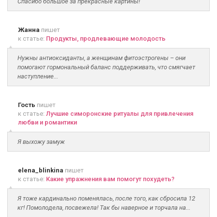
Спасибо большое за прекрасные картины!
Жанна
пишет
к статье:
Продукты, продлевающие молодость
Нужны антиоксиданты, а женщинам фитоэстрогены – они
помогают гормональный баланс поддерживать, что смягчает
наступление...
Гость
пишет
к статье:
Лучшие симоронские ритуалы для привлечения
любви и романтики
Я выхожу замуж
elena_blinkina
пишет
к статье:
Какие упражнения вам помогут похудеть?
Я тоже кардинально поменялась, после того, как сбросила 12
кг! Помолодела, посвежела! Так бы наверное и торчала на...