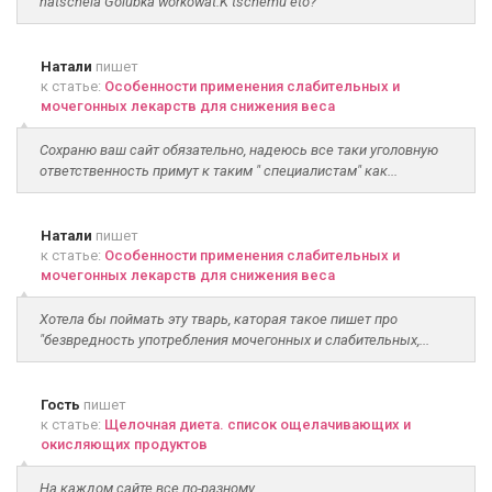
natschela Golubka workowat.K tschemu eto?
Натали
пишет
к статье:
Особенности применения слабительных и
мочегонных лекарств для снижения веса
Сохраню ваш сайт обязательно, надеюсь все таки уголовную
ответственность примут к таким " специалистам" как...
Натали
пишет
к статье:
Особенности применения слабительных и
мочегонных лекарств для снижения веса
Хотела бы поймать эту тварь, каторая такое пишет про
"безвредность употребления мочегонных и слабительных,...
Гость
пишет
к статье:
Щелочная диета. список ощелачивающих и
окисляющих продуктов
На каждом сайте все по-разному....