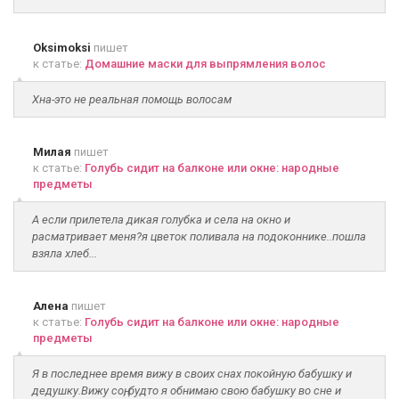
Oksimoksi
пишет
к статье:
Домашние маски для выпрямления волос
Хна-это не реальная помощь волосам
Милая
пишет
к статье:
Голубь сидит на балконе или окне: народные
предметы
А если прилетела дикая голубка и села на окно и
расматривает меня?я цветок поливала на подоконнике..пошла
взяла хлеб...
Алена
пишет
к статье:
Голубь сидит на балконе или окне: народные
предметы
Я в последнее время вижу в своих снах покойную бабушку и
дедушку.Вижу соң, будто я обнимаю свою бабушку во сне и