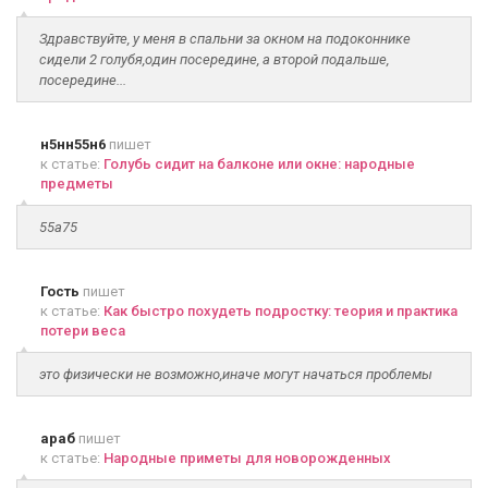
Здравствуйте, у меня в спальни за окном на подоконнике
сидели 2 голубя,один посередине, а второй подальше,
посередине...
н5нн55н6
пишет
к статье:
Голубь сидит на балконе или окне: народные
предметы
55а75
Гость
пишет
к статье:
Как быстро похудеть подростку: теория и практика
потери веса
это физически не возможно,иначе могут начаться проблемы
араб
пишет
к статье:
Народные приметы для новорожденных