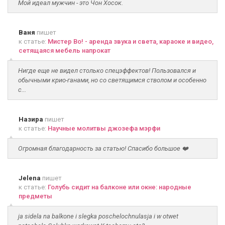
Мой идеал мужчин - это Чон Хосок.
Ваня
пишет
к статье:
Мистер Во! - аренда звука и света, караоке и видео,
сетящаяся мебель напрокат
Нигде еще не видел столько спецэффектов! Пользовался и
обычными крио-ганами, но со светящимся стволом и особенно
с...
Назира
пишет
к статье:
Научные молитвы джозефа мэрфи
Огромная благодарность за статью! Спасибо большое ❤️
Jelena
пишет
к статье:
Голубь сидит на балконе или окне: народные
предметы
ja sidela na balkone i slegka poschelochnulasja i w otwet