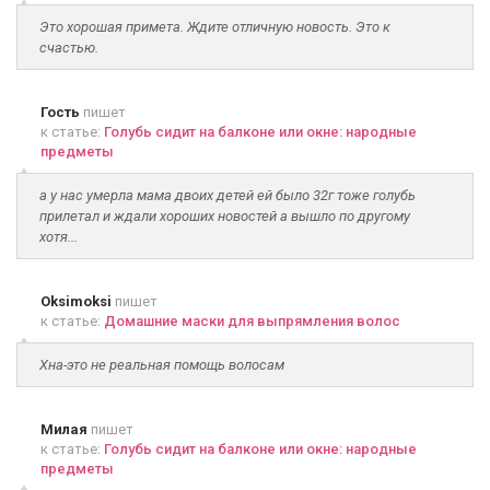
Это хорошая примета. Ждите отличную новость. Это к
счастью.
Гость
пишет
к статье:
Голубь сидит на балконе или окне: народные
предметы
а у нас умерла мама двоих детей ей было 32г тоже голубь
прилетал и ждали хороших новостей а вышло по другому
хотя...
Oksimoksi
пишет
к статье:
Домашние маски для выпрямления волос
Хна-это не реальная помощь волосам
Милая
пишет
к статье:
Голубь сидит на балконе или окне: народные
предметы