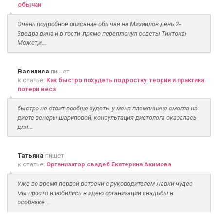
обычаи
Очень подробное описание обычая на Михайлов день.2-
3ведра вина и в гости ,прямо переплюнул советы Тиктока!
Может,и...
Василиса
пишет
к статье:
Как быстро похудеть подростку: теория и практика
потери веса
быстро не стоит вообще худеть. у меня племяннице смогла на
диете венеры шариповой. консультация диетолога оказалась
для...
Татьяна
пишет
к статье:
Организатор свадеб Екатерина Акимова
Уже во время первой встречи с руководителем Лавки чудес
мы просто влюбились в идею организации свадьбы в
особняке...