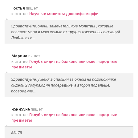
Гостья
пишет
к статье:
Научные молитвы джозефа мэрфи
Здравствуйте, очень замечательные молитвы , которые
спасают меня и мою семью от трудно жизненных ситуаций .
Люблю их и...
Марина
пишет
к статье:
Голубь сидит на балконе или окне: народные
предметы
Здравствуйте, у меня в спальни за окном на подоконнике
сидели 2 голубя,один посередине, а второй подальше,
посередине...
н5нн55н6
пишет
к статье:
Голубь сидит на балконе или окне: народные
предметы
55а75