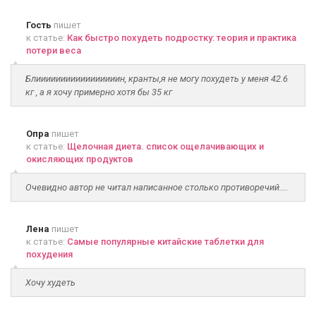
Гость
пишет
к статье:
Как быстро похудеть подростку: теория и практика
потери веса
Блииииииииииииииииин, кранты,я не могу похудеть у меня 42.6
кг , а я хочу примерно хотя бы 35 кг
Опра
пишет
к статье:
Щелочная диета. список ощелачивающих и
окисляющих продуктов
Очевидно автор не читал написанное столько противоречий....
Лена
пишет
к статье:
Самые популярные китайские таблетки для
похудения
Хочу худеть