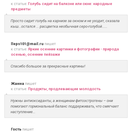
к статье:
Голубь сидит на балконе или окне: народные
предметы
Просто сидит голубь на карнизе за окном и не уходит, сказала
кыш...остался ... расцветка необычная серо-голубой......
lleps101@mail.ru
пишет
к статье:
Яркие осенние картинки и фотографии - природа
осенью, осенние пейзажи
Спасибо большое за прекрасные картины!
Жанна
пишет
к статье:
Продукты, продлевающие молодость
Нужны антиоксиданты, а женщинам фитоэстрогены – они
помогают гормональный баланс поддерживать, что смягчает
наступление...
Гость
пишет