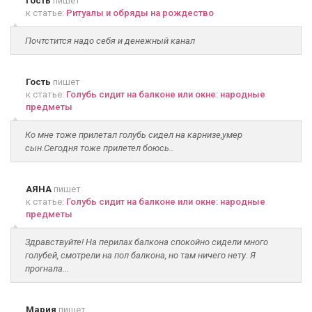
Гость
пишет
к статье:
Ритуалы и обряды на рождество
Почтстится надо себя и денежный канал
Гость
пишет
к статье:
Голубь сидит на балконе или окне: народные
предметы
Ко мне тоже прилетал голубь сидел на карнизе,умер
сын.Сегодня тоже прилетел боюсь..
АЯНА
пишет
к статье:
Голубь сидит на балконе или окне: народные
предметы
Здравствуйте! На перилах балкона спокойно сидели много
голубей, смотрели на пол балкона, но там ничего нету. Я
прогнала...
Мария
пишет