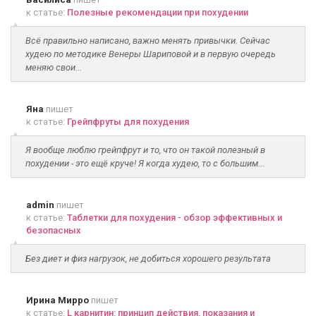
к статье:
Полезные рекомендации при похудении
Всё правильно написано, важно менять привычки. Сейчас
худею по методике Венеры Шариповой и в первую очередь
меняю свои...
Яна
пишет
к статье:
Грейпфруты для похудения
Я вообще люблю грейпфрут и то, что он такой полезный в
похудении - это ещё круче! Я когда худею, то с большим...
admin
пишет
к статье:
Таблетки для похудения - обзор эффективных и
безопасных
Без диет и физ нагрузок, не добиться хорошего результата
Ирина Мирро
пишет
к статье:
L карнитин: принцип действия, показания и