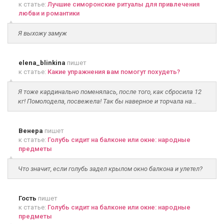
к статье:
Лучшие симоронские ритуалы для привлечения
любви и романтики
Я выхожу замуж
elena_blinkina
пишет
к статье:
Какие упражнения вам помогут похудеть?
Я тоже кардинально поменялась, после того, как сбросила 12
кг! Помолодела, посвежела! Так бы наверное и торчала на...
Венера
пишет
к статье:
Голубь сидит на балконе или окне: народные
предметы
Что значит, если голубь задел крылом окно балкона и улетел?
Гость
пишет
к статье:
Голубь сидит на балконе или окне: народные
предметы