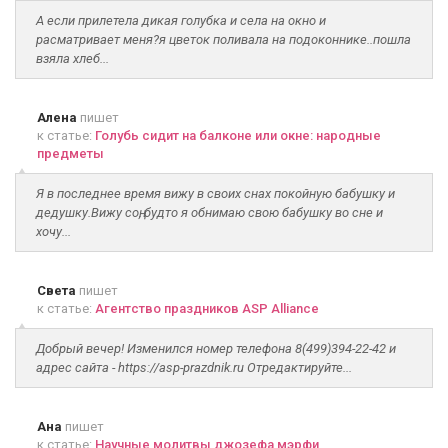
А если прилетела дикая голубка и села на окно и
расматривает меня?я цветок поливала на подоконнике..пошла
взяла хлеб...
Алена
пишет
к статье:
Голубь сидит на балконе или окне: народные
предметы
Я в последнее время вижу в своих снах покойную бабушку и
дедушку.Вижу соң, будто я обнимаю свою бабушку во сне и
хочу...
Света
пишет
к статье:
Агентство праздников ASP Alliance
Добрый вечер! Изменился номер телефона 8(499)394-22-42 и
адрес сайта - https://asp-prazdnik.ru Отредактируйте...
Ана
пишет
к статье:
Научные молитвы джозефа мэрфи