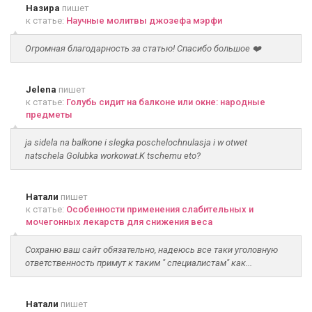
Назира
пишет
к статье:
Научные молитвы джозефа мэрфи
Огромная благодарность за статью! Спасибо большое ❤️
Jelena
пишет
к статье:
Голубь сидит на балконе или окне: народные
предметы
ja sidela na balkone i slegka poschelochnulasja i w otwet
natschela Golubka workowat.K tschemu eto?
Натали
пишет
к статье:
Особенности применения слабительных и
мочегонных лекарств для снижения веса
Сохраню ваш сайт обязательно, надеюсь все таки уголовную
ответственность примут к таким " специалистам" как...
Натали
пишет