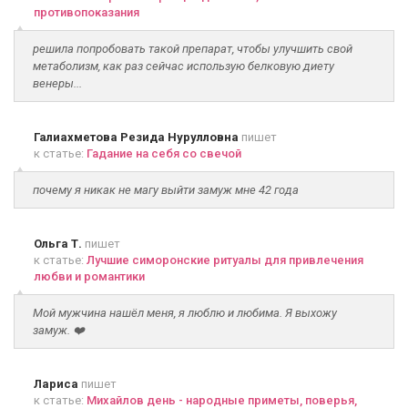
противопоказания
решила попробовать такой препарат, чтобы улучшить свой
метаболизм, как раз сейчас использую белковую диету
венеры...
Галиахметова Резида Нурулловна
пишет
к статье:
Гадание на себя со свечой
почему я никак не магу выйти замуж мне 42 года
Ольга Т.
пишет
к статье:
Лучшие симоронские ритуалы для привлечения
любви и романтики
Мой мужчина нашёл меня, я люблю и любима. Я выхожу
замуж. ❤️
Лариса
пишет
к статье:
Михайлов день - народные приметы, поверья,