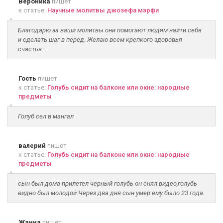
Вероника
пишет
к статье:
Научные молитвы джозефа мэрфи
Благодарю за ваши молитвы они помогают людям найти себя
и сделать шаг в перед. Желаю всем крепкого здоровья
счастья...
Гость
пишет
к статье:
Голубь сидит на балконе или окне: народные
предметы
Голуб сел в мангал
валерий
пишет
к статье:
Голубь сидит на балконе или окне: народные
предметы
сын был дома прилетел черный голубь он снял видео,голубь
видно был молодой.Через два дня сын умер ему было 23 года.
Жанна
пишет