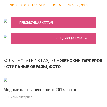
Гардероб в стиле винтаж. выгляди всегда
МОДА
ЖЕНСКИЙ ГАРДЕРОБ - СТИЛЬНЫЕ ОБРАЗЫ, ФОТО
шикарно!
Какое вечернее платье подойдет для
ПРЕДЫДУЩАЯ СТАТЬЯ
вашего типа фигуры
СЛЕДУЮЩАЯ СТАТЬЯ
БОЛЬШЕ СТАТЕЙ В РАЗДЕЛЕ
ЖЕНСКИЙ ГАРДЕРОБ
- СТИЛЬНЫЕ ОБРАЗЫ, ФОТО
Модные платья весна-лето 2014, фото
0 комментариев