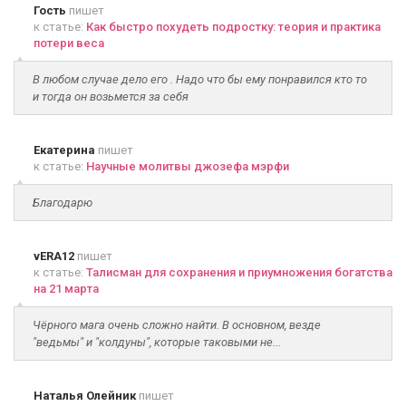
Гость
пишет
к статье:
Как быстро похудеть подростку: теория и практика
потери веса
В любом случае дело его . Надо что бы ему понравился кто то
и тогда он возьмется за себя
Екатерина
пишет
к статье:
Научные молитвы джозефа мэрфи
Благодарю
vERA12
пишет
к статье:
Талисман для сохранения и приумножения богатства
на 21 марта
Чёрного мага очень сложно найти. В основном, везде
"ведьмы" и "колдуны", которые таковыми не...
Наталья Олейник
пишет