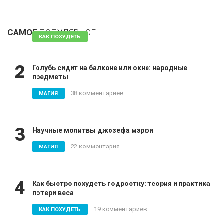
1
Таблетки для похудения - обзор эффективных и
безопасных
САМОЕ
ПОПУЛЯРНОЕ
81 комментарий
КАК ПОХУДЕТЬ
2
Голубь сидит на балконе или окне: народные
предметы
38 комментариев
МАГИЯ
3
Научные молитвы джозефа мэрфи
22 комментария
МАГИЯ
4
Как быстро похудеть подростку: теория и практика
потери веса
19 комментариев
КАК ПОХУДЕТЬ