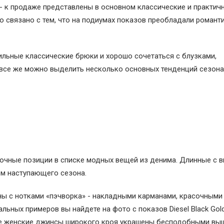
 - к продаже представлены в основном классические и практич
о связано с тем, что на подиумах показов преобладали романт
льные классические брюки и хорошо сочетаться с блузками,
 все же можно выделить несколько основных тенденций сезона
очные позиции в списке модных вещей из денима. Длинные с 
ом наступающего сезона.
ы с нотками «пэчворка» - накладными карманами, красочными
ьных примеров вы найдете на фото с показов Diesel Black Gold
расивые женские джинсы широкого кроя украшены бесподобными в