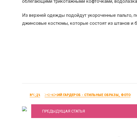
облегающими трикотажными кофточками, водолазка
Из верхней одежды подойдут укороченные пальто, п
джинсовые костюмы, которые состоят из штанов и бл
Модные женские брюки осень-зима 2016-
2017, фото
МОДА
ЖЕНСКИЙ ГАРДЕРОБ - СТИЛЬНЫЕ ОБРАЗЫ, ФОТО
ПРЕДЫДУЩАЯ СТАТЬЯ