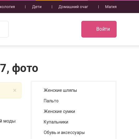
хология
Дети
Домашний очаг
Магия
Войти
7, фото
×
Женские шляпы
Пальто
Женские сумки
ой моды
Купальники
Обувь и аксессуары