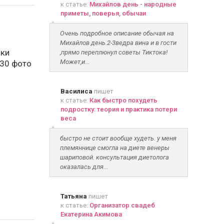
к статье:
Михайлов день - народные
приметы, поверья, обычаи
Очень подробное описание обычая на
Михайлов день.2-3ведра вина и в гости
шки
,прямо переплюнул советы Тиктока!
Может,и...
 30 фото
Василиса
пишет
к статье:
Как быстро похудеть
подростку: теория и практика потери
веса
быстро не стоит вообще худеть. у меня
племяннице смогла на диете венеры
шариповой. консультация диетолога
оказалась для...
Татьяна
пишет
к статье:
Организатор свадеб
Екатерина Акимова