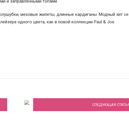
ми и заправленными топами.
олушубки, меховые жилеты, длинные кардиганы. Модный хит се
ейзера одного цвета, как в новой коллекции Paul & Joe.
Какое вечернее платье подойдет для ва
типа фигуры
СЛЕДУЮЩАЯ СТАТЬ