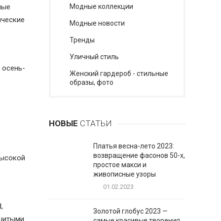
ные
Модные коллекции
ические
Модные новости
Тренды
Уличный стиль
 осень-
Женский гардероб - стильные
образы, фото
НОВЫЕ
СТАТЬИ
Платья весна-лето 2023:
возвращение фасонов 50-х,
высокой
простое макси и
живописные узоры
01.02.2023
,
Золотой глобус 2023 —
ышитыми
самые красивые творения