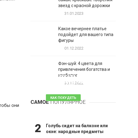
звезд с красной дорожки
31.01.2023
Какое вечернее платье
подойдет для вашего типа
фигуры
01.12.2022
Фэн-шуй: 4 цвета для
привлечения богатства и
1
изобилие
Таблетки для похудения -
обзор эффективных и
30.11.2022
безопасных
КАК ПОХУДЕТЬ
САМОЕ
ПОПУЛЯРНОЕ
чтобы они
81 комментарий
2
Голубь сидит на балконе или
окне: народные предметы