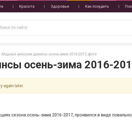
ти
Красота
Здоровье
Как похудеть
Пси
Модные женские джинсы осень-зима 2016-2017, фото
сы осень-зима 2016-201
y again later.
циях сезона осень-зима 2016-2017, проявился в виде повальн