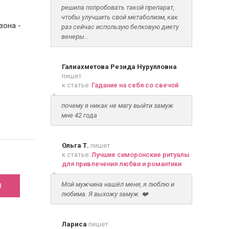
решила попробовать такой препарат,
чтобы улучшить свой метаболизм, как
зона -
раз сейчас использую белковую диету
венеры...
Галиахметова Резида Нурулловна
пишет
к статье:
Гадание на себя со свечой
почему я никак не магу выйти замуж
мне 42 года
Ольга Т.
пишет
шего
к статье:
Лучшие симоронские ритуалы
для привлечения любви и романтики
Мой мужчина нашёл меня, я люблю и
Я
любима. Я выхожу замуж. ❤️
Лариса
пишет