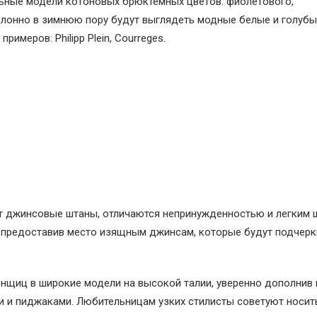
ьные модели котоновых брюктемных цветов: фиолетового,
лонно в зимнюю пору будут выглядеть модные белые и голубы
имеров: Philipp Plein, Courreges.
т джинсовые штаны, отличаются непринужденностью и легким 
 предоставив место изящным джинсам, которые будут подчерк
нщиц в широкие модели на высокой талии, уверенно дополнив
и пиджаками. Любительницам узких стилисты советуют носить