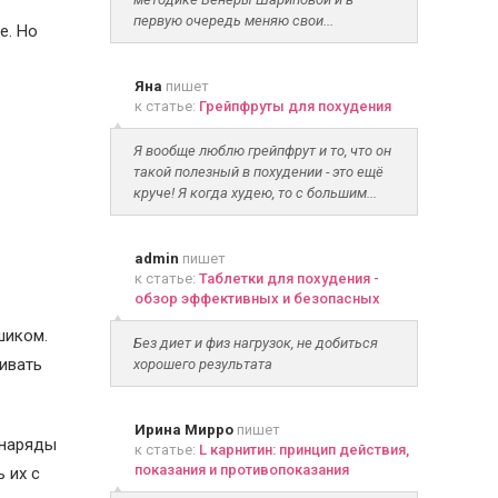
первую очередь меняю свои...
е. Но
Яна
пишет
к статье:
Грейпфруты для похудения
Я вообще люблю грейпфрут и то, что он
такой полезный в похудении - это ещё
круче! Я когда худею, то с большим...
admin
пишет
к статье:
Таблетки для похудения -
обзор эффективных и безопасных
шиком.
Без диет и физ нагрузок, не добиться
ивать
хорошего результата
Ирина Мирро
пишет
 наряды
к статье:
L карнитин: принцип действия,
показания и противопоказания
 их с