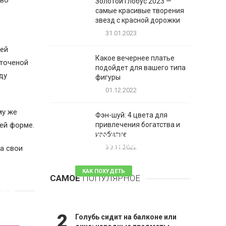
тво
Золотой глобус 2023 —
самые красивые творения
звезд с красной дорожки
31.01.2023
 ей
Какое вечернее платье
 точеной
подойдет для вашего типа
ду
фигуры
01.12.2022
му же
Фэн-шуй: 4 цвета для
ей форме.
привлечения богатства и
1
изобилие
Таблетки для похудения -
обзор эффективных и
30.11.2022
а свои
безопасных
КАК ПОХУДЕТЬ
САМОЕ
ПОПУЛЯРНОЕ
81 комментарий
Крид
2
Голубь сидит на балконе или