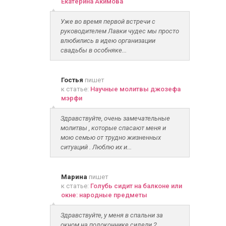
Екатерина Акимова
Уже во время первой встречи с
руководителем Лавки чудес мы просто
влюбились в идею организации
свадьбы в особняке...
Гостья
пишет
к статье:
Научные молитвы джозефа
мэрфи
Здравствуйте, очень замечательные
молитвы , которые спасают меня и
мою семью от трудно жизненных
ситуаций . Люблю их и...
Марина
пишет
к статье:
Голубь сидит на балконе или
окне: народные предметы
Здравствуйте, у меня в спальни за
окном на подоконнике сидели 2