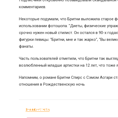
Подписчики откровенно позавидовали скандальной 
комментариев.
Некоторые подумали, что Бритни выложила старое фо
использовании фотошопа. "Диеты, физические упражнен
срочно нужен новый стилист. Он остался в 90-х года
фигурки певицы. "Бритни, мне и так жарко", "Вы вели
фанаты.
Часть пользователей отметили, что Бритни так выгля
возлюбленный младше артистки на 12 лет, что тоже
Напомним, о романе Бритни Спирс с Сэмом Асгари ст
отношения в Рождественскую ночь
Ким Кардашьян вышла на прогулку в
футуристичных велосипедках от Yeezy
ЗНАМЕНИТОСТИ