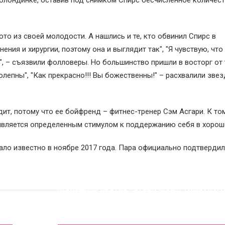
блондинке, оставив под снимком Спирс бесчисленное количес
то из своей молодости. А нашлись и те, кто обвинил Спирс в
ия и хирургии, поэтому она и выглядит так", "Я чувствую, что
х", – съязвили фолловеры. Но большинство пришли в восторг от
колепны", "Как прекрасно!!! Вы божественны!" – расхвалили звез
дит, потому что ее бойфренд – фитнес-тренер Сэм Асгари. К то
 является определенным стимулом к поддержанию себя в хорош
ало известно в ноябре 2017 года. Пара официально подтвердил
Молодняк против «старичков»: Тимати и 
сняли в стебном клипе Джигана, Гуфа,
Моргенштерна