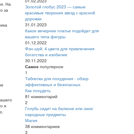
01.02.2023
ия. На
Золотой глобус 2023 — самые
о за
красивые творения звезд с красной
дорожки
31.01.2023
ника
Какое вечернее платье подойдет для
вашего типа фигуры
01.12.2022
Фэн-шуй: 4 цвета для привлечения
богатства и изобилие
30.11.2022
Самое
популярное
1
Таблетки для похудения - обзор
эффективных и безопасных
не
Как похудеть
81 комментарий
вашего
2
о я
Голубь сидит на балконе или окне:
ю.
народные предметы
Магия
38 комментариев
3