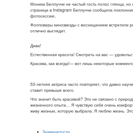
Моника Беллуччи не частый гость полос глянца, но
странице в Instagram Беллуччи сообщила поклонник
фотосессию.
Фолловеры кинозвезды с восхищением встретили ре
отлично выглядит.
Дива!
Естественная красота! Смотреть на вас — удовольс
Красива, как всегда!— вот лишь некоторые коммента
53-летняя актриса часто повторяет, что давно нау
ставит превыше всего.
Что значит быть красивой? Это не связано с приро
жизненного опыта… Я чувствую себя очень комфортн
живу жизнью, которую выбрала. Я люблю жизнь. Эт
Знаменитости