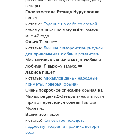
венеры...
Галиахметова Резида Нурулловна
пишет
к статье:
Гадание на себя со свечой
почему я никак не магу выйти замуж
мне 42 года
Ольга Т.
пишет
к статье:
Лучшие симоронские ритуалы
для привлечения любви и романтики
Мой мужчина нашёл меня, я люблю и
любима. Я выхожу замуж. ❤️
Лариса
пишет
к статье:
Михайлов день - народные
приметы, поверья, обычаи
Очень подробное описание обычая на
Михайлов день.2-3ведра вина и в гости
,прямо переплюнул советы Тиктока!
Может,и...
Василиса
пишет
к статье:
Как быстро похудеть
подростку: теория и практика потери
веса