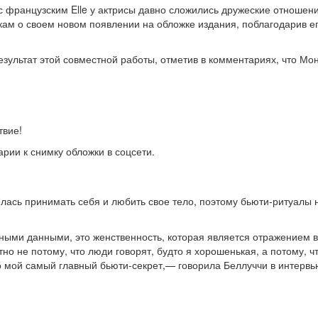
 с французским Elle у актрисы давно сложились дружеские отношен
ам о своем новом появлении на обложке издания, поблагодарив ег
зультат этой совместной работы, отметив в комментариях, что Мо
твие!
рии к снимку обложки в соцсети.
чилась принимать себя и любить свое тело, поэтому бьюти-ритуалы 
дными данными, это женственность, которая является отражением 
о не потому, что люди говорят, будто я хорошенькая, а потому, чт
о мой самый главный бьюти-секрет,— говорила Беллуччи в интервь