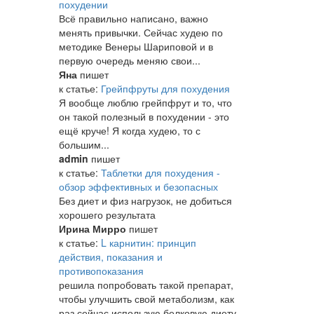
похудении
Всё правильно написано, важно
менять привычки. Сейчас худею по
методике Венеры Шариповой и в
первую очередь меняю свои...
Яна
пишет
к статье:
Грейпфруты для похудения
Я вообще люблю грейпфрут и то, что
он такой полезный в похудении - это
ещё круче! Я когда худею, то с
большим...
admin
пишет
к статье:
Таблетки для похудения -
обзор эффективных и безопасных
Без диет и физ нагрузок, не добиться
хорошего результата
Ирина Мирро
пишет
к статье:
L карнитин: принцип
действия, показания и
противопоказания
решила попробовать такой препарат,
чтобы улучшить свой метаболизм, как
раз сейчас использую белковую диету