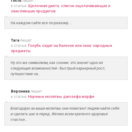
Гость
пишет
к статье:
Щелочная диета. список ощелачивающих и
окисляющих продуктов
На каждом сайте все по-разному....
Tara
пишет
к статье:
Голубь сидит на балконе или окне: народные
предметы
Ну это же символизм, как сонник: это значит одно из
следующих возможностей - быстрый карьерный рост,
путешествие на...
Вероника
пишет
к статье:
Научные молитвы джозефа мэрфи
Благодарю за ваши молитвы они помогают людям найти себя
и сделать шаг в перед. Желаю всем крепкого здоровья
счастья...