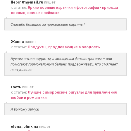
lleps101@mail.ru
пишет
к статье:
Яркие осенние картинки и фотографии - природа
осенью, осенние пейзажи
Спасибо большое за прекрасные картины!
Жанна
пишет
к статье:
Продукты, продлевающие молодость
Нужны антиоксиданты, а женщинам фитоэстрогены – они
помогают гормональный баланс поддерживать, что смягчает
наступление...
Гость
пишет
к статье:
Лучшие симоронские ритуалы для привлечения
любви и романтики
Я выхожу замуж
elena_blinkina
пишет