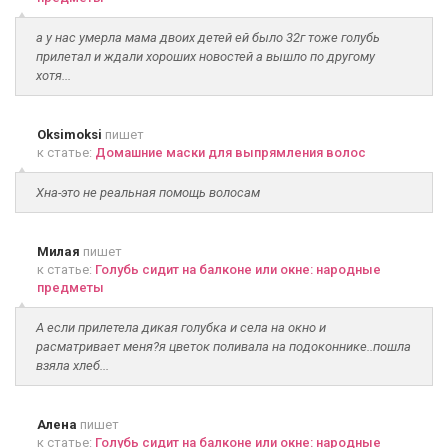
а у нас умерла мама двоих детей ей было 32г тоже голубь
прилетал и ждали хороших новостей а вышло по другому
хотя...
Oksimoksi
пишет
к статье:
Домашние маски для выпрямления волос
Хна-это не реальная помощь волосам
Милая
пишет
к статье:
Голубь сидит на балконе или окне: народные
предметы
А если прилетела дикая голубка и села на окно и
расматривает меня?я цветок поливала на подоконнике..пошла
взяла хлеб...
Алена
пишет
к статье:
Голубь сидит на балконе или окне: народные