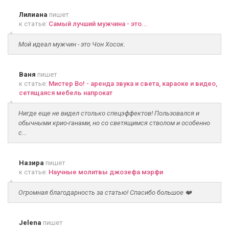
Лилиана
пишет
к статье:
Самый лучший мужчина - это...
Мой идеал мужчин - это Чон Хосок.
Ваня
пишет
к статье:
Мистер Во! - аренда звука и света, караоке и видео,
сетящаяся мебель напрокат
Нигде еще не видел столько спецэффектов! Пользовался и
обычными крио-ганами, но со светящимся стволом и особенно
с...
Назира
пишет
к статье:
Научные молитвы джозефа мэрфи
Огромная благодарность за статью! Спасибо большое ❤️
Jelena
пишет