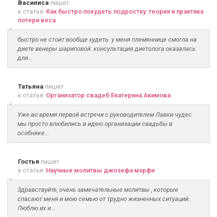
Василиса
пишет
к статье:
Как быстро похудеть подростку: теория и практика
потери веса
быстро не стоит вообще худеть. у меня племяннице смогла на
диете венеры шариповой. консультация диетолога оказалась
для...
Татьяна
пишет
к статье:
Организатор свадеб Екатерина Акимова
Уже во время первой встречи с руководителем Лавки чудес
мы просто влюбились в идею организации свадьбы в
особняке...
Гостья
пишет
к статье:
Научные молитвы джозефа мэрфи
Здравствуйте, очень замечательные молитвы , которые
спасают меня и мою семью от трудно жизненных ситуаций .
Люблю их и...