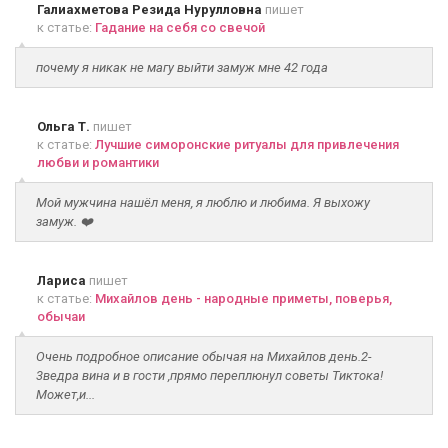
Галиахметова Резида Нурулловна
пишет
к статье:
Гадание на себя со свечой
почему я никак не магу выйти замуж мне 42 года
Ольга Т.
пишет
к статье:
Лучшие симоронские ритуалы для привлечения
любви и романтики
Мой мужчина нашёл меня, я люблю и любима. Я выхожу
замуж. ❤️
Лариса
пишет
к статье:
Михайлов день - народные приметы, поверья,
обычаи
Очень подробное описание обычая на Михайлов день.2-
3ведра вина и в гости ,прямо переплюнул советы Тиктока!
Может,и...