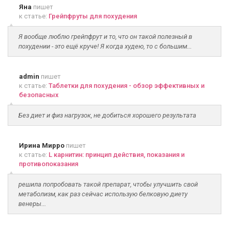
Яна
пишет
к статье:
Грейпфруты для похудения
Я вообще люблю грейпфрут и то, что он такой полезный в
похудении - это ещё круче! Я когда худею, то с большим...
admin
пишет
к статье:
Таблетки для похудения - обзор эффективных и
безопасных
Без диет и физ нагрузок, не добиться хорошего результата
Ирина Мирро
пишет
к статье:
L карнитин: принцип действия, показания и
противопоказания
решила попробовать такой препарат, чтобы улучшить свой
метаболизм, как раз сейчас использую белковую диету
венеры...