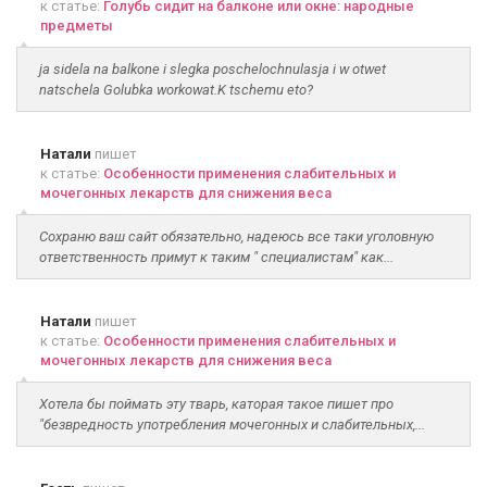
к статье:
Голубь сидит на балконе или окне: народные
предметы
ja sidela na balkone i slegka poschelochnulasja i w otwet
natschela Golubka workowat.K tschemu eto?
Натали
пишет
к статье:
Особенности применения слабительных и
мочегонных лекарств для снижения веса
Сохраню ваш сайт обязательно, надеюсь все таки уголовную
ответственность примут к таким " специалистам" как...
Натали
пишет
к статье:
Особенности применения слабительных и
мочегонных лекарств для снижения веса
Хотела бы поймать эту тварь, каторая такое пишет про
"безвредность употребления мочегонных и слабительных,...