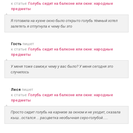
к статье:
Голубь сидит на балконе или окне: народные
предметы
Я готовила на кухне окно было открыто голубь тёмный хотел
залететь я отпугнула к чему бы это
Гость
пишет
к статье:
Голубь сидит на балконе или окне: народные
предметы
У меня тоже самое,к чему у вас было? У меня сегодня это
случилось
Леся
пишет
к статье:
Голубь сидит на балконе или окне: народные
предметы
Просто сидит голубь на карнизе за окном и не уходит, сказала
кыш...остался ... расцветка необычная серо-голубой......