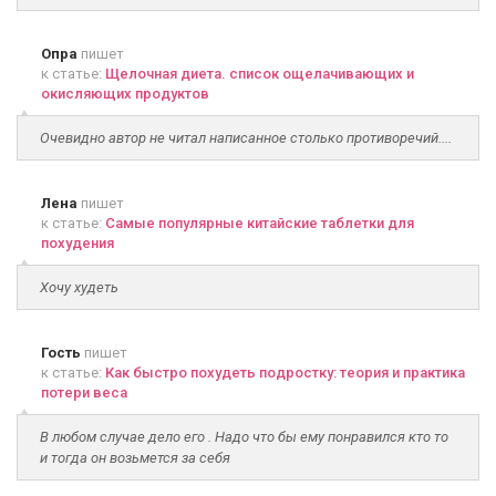
Опра
пишет
к статье:
Щелочная диета. список ощелачивающих и
окисляющих продуктов
Очевидно автор не читал написанное столько противоречий....
Лена
пишет
к статье:
Самые популярные китайские таблетки для
похудения
Хочу худеть
Гость
пишет
к статье:
Как быстро похудеть подростку: теория и практика
потери веса
В любом случае дело его . Надо что бы ему понравился кто то
и тогда он возьмется за себя