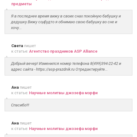
предметы
Я в последнее время вижу в своих снах покойную бабушку и
дедушку.Вижу соң, будто я обнимаю свою бабушку во сне и
хочу...
Света
пишет
к статье:
Агентство праздников ASP Alliance
Добрый вечер! Изменился номер телефона 8(499)394-22-42 и
адрес сайта - https://asp-prazdnik.ru Отредактируйте...
Ана
пишет
к статье:
Научные молитвы джозефа мэрфи
Спасибо!!!
Ана
пишет
к статье:
Научные молитвы джозефа мэрфи