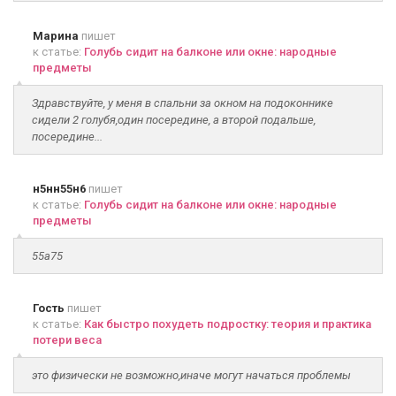
Марина
пишет
к статье:
Голубь сидит на балконе или окне: народные
предметы
Здравствуйте, у меня в спальни за окном на подоконнике
сидели 2 голубя,один посередине, а второй подальше,
посередине...
н5нн55н6
пишет
к статье:
Голубь сидит на балконе или окне: народные
предметы
55а75
Гость
пишет
к статье:
Как быстро похудеть подростку: теория и практика
потери веса
это физически не возможно,иначе могут начаться проблемы