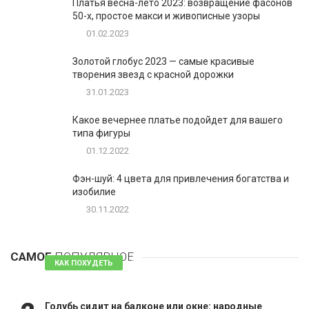
Платья весна-лето 2023: возвращение фасонов
50-х, простое макси и живописные узоры
01.02.2023
Золотой глобус 2023 — самые красивые
творения звезд с красной дорожки
31.01.2023
Какое вечернее платье подойдет для вашего
типа фигуры
01.12.2022
Фэн-шуй: 4 цвета для привлечения богатства и
изобилие
30.11.2022
1
Таблетки для похудения - обзор эффективных и
безопасных
САМОЕ
ПОПУЛЯРНОЕ
81 комментарий
КАК ПОХУДЕТЬ
Голубь сидит на балконе или окне: народные