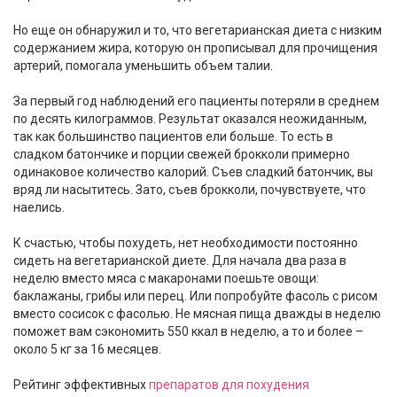
Но еще он обнаружил и то, что вегетарианская диета с низким
содержанием жира, которую он прописывал для прочищения
артерий, помогала уменьшить объем талии.
За первый год наблюдений его пациенты потеряли в среднем
по десять килограммов. Результат оказался неожиданным,
так как большинство пациентов ели больше. То есть в
сладком батончике и порции свежей брокколи примерно
одинаковое количество калорий. Съев сладкий батончик, вы
вряд ли насытитесь. Зато, съев брокколи, почувствуете, что
наелись.
К счастью, чтобы похудеть, нет необходимости постоянно
сидеть на вегетарианской диете. Для начала два раза в
неделю вместо мяса с макаронами поешьте овощи:
баклажаны, грибы или перец. Или попробуйте фасоль с рисом
вместо сосисок с фасолью. Не мясная пища дважды в неделю
поможет вам сэкономить 550 ккал в неделю, а то и более –
около 5 кг за 16 месяцев.
Рейтинг эффективных
препаратов для похудения