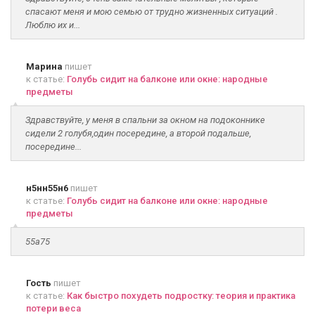
спасают меня и мою семью от трудно жизненных ситуаций .
Люблю их и...
Марина
пишет
к статье:
Голубь сидит на балконе или окне: народные
предметы
Здравствуйте, у меня в спальни за окном на подоконнике
сидели 2 голубя,один посередине, а второй подальше,
посередине...
н5нн55н6
пишет
к статье:
Голубь сидит на балконе или окне: народные
предметы
55а75
Гость
пишет
к статье:
Как быстро похудеть подростку: теория и практика
потери веса