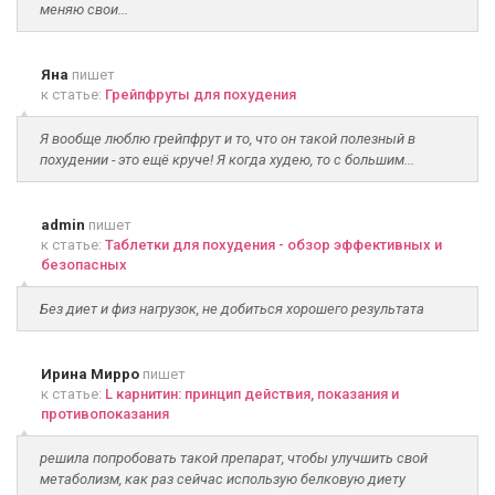
меняю свои...
Яна
пишет
к статье:
Грейпфруты для похудения
Я вообще люблю грейпфрут и то, что он такой полезный в
похудении - это ещё круче! Я когда худею, то с большим...
admin
пишет
к статье:
Таблетки для похудения - обзор эффективных и
безопасных
Без диет и физ нагрузок, не добиться хорошего результата
Ирина Мирро
пишет
к статье:
L карнитин: принцип действия, показания и
противопоказания
решила попробовать такой препарат, чтобы улучшить свой
метаболизм, как раз сейчас использую белковую диету