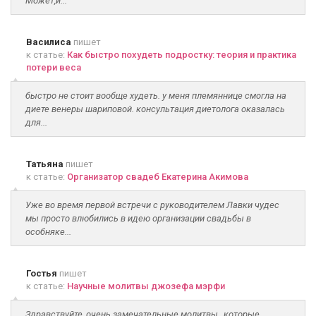
Может,и...
Василиса
пишет
к статье:
Как быстро похудеть подростку: теория и практика
потери веса
быстро не стоит вообще худеть. у меня племяннице смогла на
диете венеры шариповой. консультация диетолога оказалась
для...
Татьяна
пишет
к статье:
Организатор свадеб Екатерина Акимова
Уже во время первой встречи с руководителем Лавки чудес
мы просто влюбились в идею организации свадьбы в
особняке...
Гостья
пишет
к статье:
Научные молитвы джозефа мэрфи
Здравствуйте, очень замечательные молитвы , которые