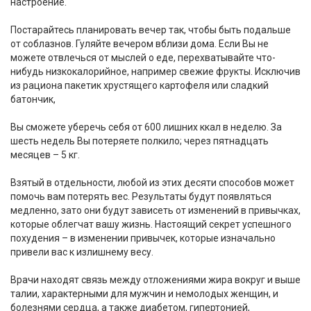
настроение.
Постарайтесь планировать вечер так, чтобы быть подальше
от соблазнов. Гуляйте вечером вблизи дома. Если Вы не
можете отвлечься от мыслей о еде, перехватывайте что-
нибудь низкокалорийное, например свежие фрукты. Исключив
из рациона пакетик хрустящего картофеля или сладкий
батончик,
Вы сможете уберечь себя от 600 лишних ккал в неделю. За
шесть недель Вы потеряете полкило; через пятнадцать
месяцев – 5 кг.
Взятый в отдельности, любой из этих десяти способов может
помочь вам потерять вес. Результаты будут появляться
медленно, зато они будут зависеть от изменений в привычках,
которые облегчат вашу жизнь. Настоящий секрет успешного
похудения – в изменении привычек, которые изначально
привели вас к излишнему весу.
Врачи находят связь между отложениями жира вокруг и выше
талии, характерными для мужчин и немолодых женщин, и
болезнями сердца, а также диабетом, гипертонией,