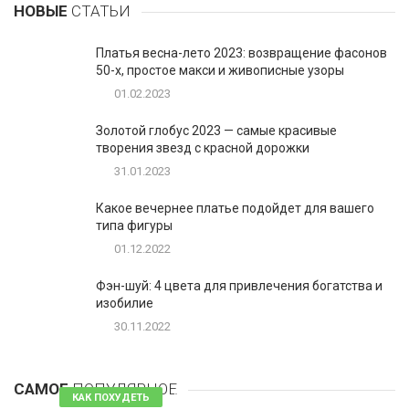
НОВЫЕ
СТАТЬИ
Платья весна-лето 2023: возвращение фасонов
50-х, простое макси и живописные узоры
01.02.2023
Золотой глобус 2023 — самые красивые
творения звезд с красной дорожки
31.01.2023
Какое вечернее платье подойдет для вашего
типа фигуры
01.12.2022
Фэн-шуй: 4 цвета для привлечения богатства и
изобилие
30.11.2022
1
Таблетки для похудения - обзор эффективных и
безопасных
САМОЕ
ПОПУЛЯРНОЕ
81 комментарий
КАК ПОХУДЕТЬ