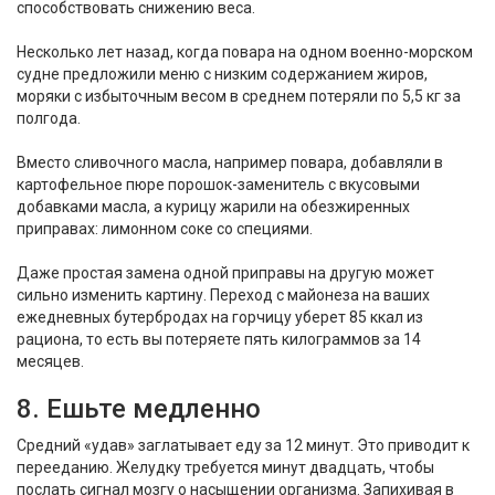
способствовать снижению веса.
Несколько лет назад, когда повара на одном военно-морском
судне предложили меню с низким содержанием жиров,
моряки с избыточным весом в среднем потеряли по 5,5 кг за
полгода.
Вместо сливочного масла, например повара, добавляли в
картофельное пюре порошок-заменитель с вкусовыми
добавками масла, а курицу жарили на обезжиренных
приправах: лимонном соке со специями.
Даже простая замена одной приправы на другую может
сильно изменить картину. Переход с майонеза на ваших
ежедневных бутербродах на горчицу уберет 85 ккал из
рациона, то есть вы потеряете пять килограммов за 14
месяцев.
8. Ешьте медленно
Средний «удав» заглатывает еду за 12 минут. Это приводит к
перееданию. Желудку требуется минут двадцать, чтобы
послать сигнал мозгу о насыщении организма. Запихивая в