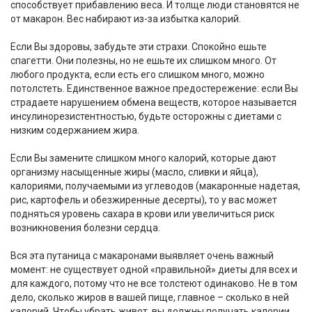
способствует прибавлению веса. И толще люди становятся не
от макарон. Вес набирают из-за избытка калорий.
Если Вы здоровы, забудьте эти страхи. Спокойно ешьте
спагетти. Они полезны, но не ешьте их слишком много. От
любого продукта, если есть его слишком много, можно
потолстеть. Единственное важное предостережение: если Вы
страдаете нарушением обмена веществ, которое называется
инсулинорезистентностью, будьте осторожны с диетами с
низким содержанием жира.
Если Вы замените слишком много калорий, которые дают
организму насыщенные жиры (масло, сливки и яйца),
калориями, получаемыми из углеводов (макаронные надетая,
рис, картофель и обезжиренные десерты), то у вас может
подняться уровень сахара в крови или увеличиться риск
возникновения болезни сердца.
Вся эта путаница с макаронами выявляет очень важный
момент: не существует одной «правильной» диеты для всех и
для каждого, потому что не все толстеют одинаково. Не в том
дело, сколько жиров в вашей пище, главное – сколько в ней
калорий. Чтобы убрать живот, вы должны получать калории