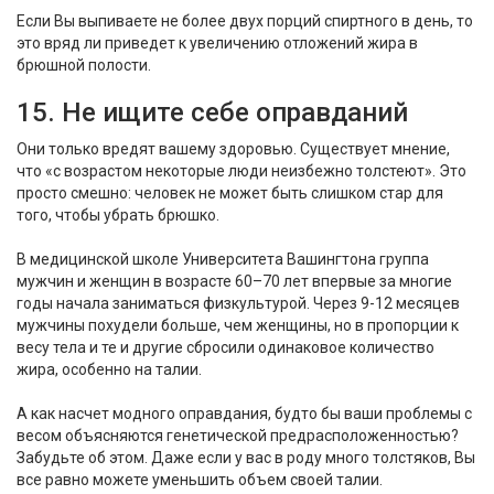
Если Вы выпиваете не более двух порций спиртного в день, то
это вряд ли приведет к увеличению отложений жира в
брюшной полости.
15. Не ищите себе оправданий
Они только вредят вашему здоровью. Существует мнение,
что «с возрастом некоторые люди неизбежно толстеют». Это
просто смешно: человек не может быть слишком стар для
того, чтобы убрать брюшко.
В медицинской школе Университета Вашингтона группа
мужчин и женщин в возрасте 60–70 лет впервые за многие
годы начала заниматься физкультурой. Через 9-12 месяцев
мужчины похудели больше, чем женщины, но в пропорции к
весу тела и те и другие сбросили одинаковое количество
жира, особенно на талии.
А как насчет модного оправдания, будто бы ваши проблемы с
весом объясняются генетической предрасположенностью?
Забудьте об этом. Даже если у вас в роду много толстяков, Вы
все равно можете уменьшить объем своей талии.