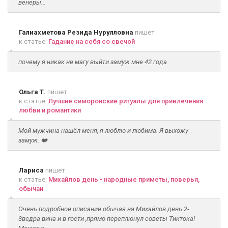
венеры...
Галиахметова Резида Нурулловна
пишет
к статье:
Гадание на себя со свечой
почему я никак не магу выйти замуж мне 42 года
Ольга Т.
пишет
к статье:
Лучшие симоронские ритуалы для привлечения
любви и романтики
Мой мужчина нашёл меня, я люблю и любима. Я выхожу
замуж. ❤️
Лариса
пишет
к статье:
Михайлов день - народные приметы, поверья,
обычаи
Очень подробное описание обычая на Михайлов день.2-
3ведра вина и в гости ,прямо переплюнул советы Тиктока!