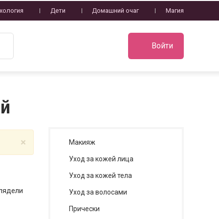
хология
Дети
Домашний очаг
Магия
Войти
ей
×
Макияж
Уход за кожей лица
Уход за кожей тела
глядели
Уход за волосами
Прически