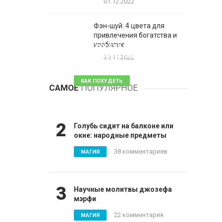
01.12.2022
Фэн-шуй: 4 цвета для
привлечения богатства и
1
изобилие
Таблетки для похудения -
обзор эффективных и
30.11.2022
безопасных
КАК ПОХУДЕТЬ
САМОЕ
ПОПУЛЯРНОЕ
81 комментарий
2
Голубь сидит на балконе или
окне: народные предметы
38 комментариев
МАГИЯ
3
Научные молитвы джозефа
мэрфи
22 комментария
МАГИЯ