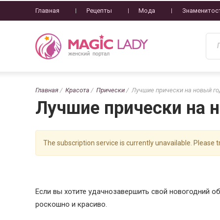
Главная
Рецепты
Мода
Знаменитос
Главная
Красота
Прически
Лучшие прически на новый го
Лучшие прически на н
The subscription service is currently unavailable. Please tr
Если вы хотите удачнозавершить свой новогодний о
роскошно и красиво.