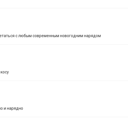
очетаться с любым современным новогодним нарядом
 косу
но и нарядно