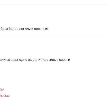
образ более легким и веселым
макияж и выгодно выделит красивые серьги
вом
стихах