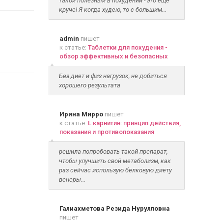
такой полезный в похудении - это ещё
круче! Я когда худею, то с большим...
admin
пишет
к статье:
Таблетки для похудения -
обзор эффективных и безопасных
Без диет и физ нагрузок, не добиться
хорошего результата
Ирина Мирро
пишет
к статье:
L карнитин: принцип действия,
показания и противопоказания
решила попробовать такой препарат,
чтобы улучшить свой метаболизм, как
раз сейчас использую белковую диету
венеры...
Галиахметова Резида Нурулловна
пишет