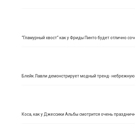
“Гламурный хвост“ как у Фриды Пинто будет отлично с
Блейк Лавли демонстрирует модный тренд- небрежную
Коса, как у Джессики Альбы смотрится очень празднич