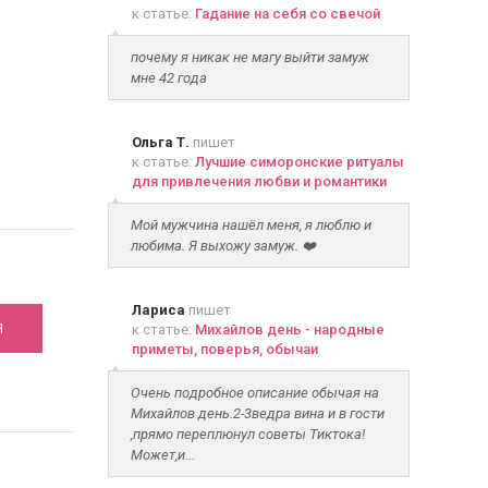
к статье:
Гадание на себя со свечой
почему я никак не магу выйти замуж
мне 42 года
Ольга Т.
пишет
к статье:
Лучшие симоронские ритуалы
для привлечения любви и романтики
Мой мужчина нашёл меня, я люблю и
любима. Я выхожу замуж. ❤️
Лариса
пишет
Я
к статье:
Михайлов день - народные
приметы, поверья, обычаи
Очень подробное описание обычая на
Михайлов день.2-3ведра вина и в гости
,прямо переплюнул советы Тиктока!
Может,и...