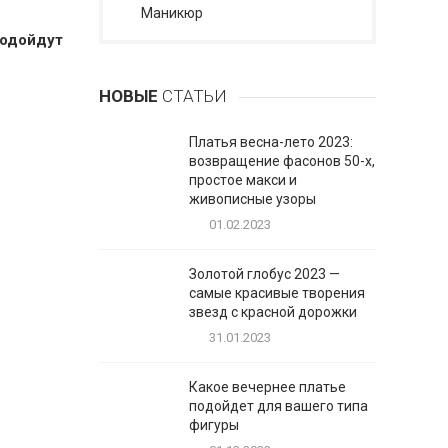
Маникюр
подойдут
НОВЫЕ
СТАТЬИ
Платья весна-лето 2023:
возвращение фасонов 50-х,
простое макси и
живописные узоры
01.02.2023
Золотой глобус 2023 —
самые красивые творения
звезд с красной дорожки
31.01.2023
Какое вечернее платье
подойдет для вашего типа
фигуры