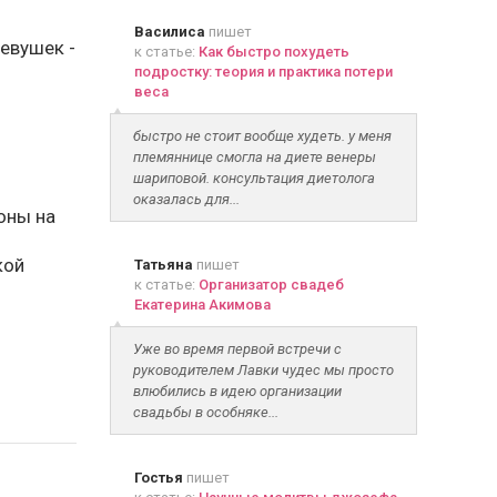
Василиса
пишет
евушек -
к статье:
Как быстро похудеть
подростку: теория и практика потери
веса
быстро не стоит вообще худеть. у меня
племяннице смогла на диете венеры
шариповой. консультация диетолога
оказалась для...
оны на
кой
Татьяна
пишет
к статье:
Организатор свадеб
Екатерина Акимова
Уже во время первой встречи с
руководителем Лавки чудес мы просто
влюбились в идею организации
свадьбы в особняке...
Гостья
пишет