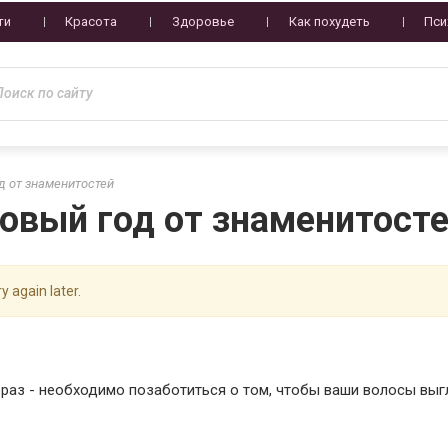
ти
Красота
Здоровье
Как похудеть
Пси
д от знаменитостей
овый год от знаменитост
y again later.
браз - необходимо позаботиться о том, чтобы ваши волосы вы