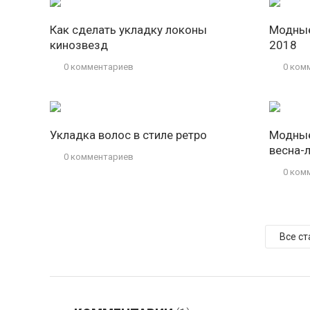
Как сделать укладку локоны
Модные
кинозвезд
2018
0 комментариев
0 ком
Укладка волос в стиле ретро
Модные
весна-
0 комментариев
0 ком
Все ст