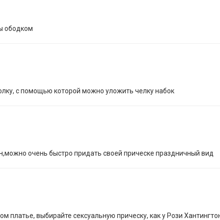
сы ободком
олку, с помощью которой можно уложить челку набок
н,можно очень быстро придать своей прическе праздничный вид
ом платье, выбирайте сексуальную прическу, как у Рози Хантингто