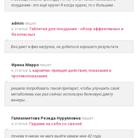
похудении - это ещё круче! Я когда худею, то с большим...
admin
пишет
к статье:
Таблетки для похудения - обзор эффективных и
безопасных
Без диет и физ нагрузок, не добиться хорошего результата
Ирина Мирро
пишет
к статье:
L карнитин: принцип действия, показания и
противопоказания
решила попробовать такой препарат, чтобы улучшить свой
метаболизм, как раз сейчас использую белковую диету
венеры...
Галиахметова Резида Нурулловна
пишет
к статье:
Гадание на себя со свечой
почему я никак не магу выйти замуж мне 42 года