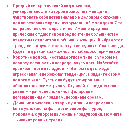
Средний синкретический вид прически,
универсальность которой позволяет женщине
чувствовать себя нетривиально в деловом окружении
или на вечеринке среди неформальной молодежи. Это
направление очень практично. Именно средним
прическам отдают свое предпочтение большинство
известных стилистов и обычных женщин. Выбрав этот
тренд, вы получаете «золотую середину». У вас всегда
будет под рукой возможность любых экспериментов.
Короткие волосы нестандартного типа, с упором на
неопределенность и непредсказуемость. Избегайте
прилизанности и гладкости. В этом году в моде
агрессивная и небрежная тенденция. Придайте своим
волосам хаос. Пусть они будут взъерошены и
абсолютно ассиметричны. Отдавайте предпочтение
рваным краям, неспокойной филировке,
негармоничным прядкам, неровным срезам.
Длинные прически, которые должны непременно
быть усложнены фантастической фактурой,
локонами, с упором на ложные градуировки. Помните
– никаких ровных срезов.