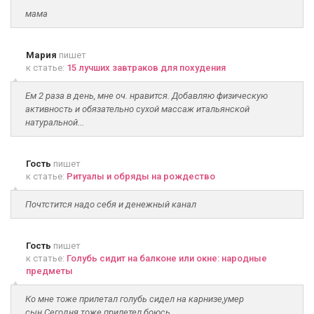
мама
Мария
пишет
к статье:
15 лучших завтраков для похудения
Ем 2 раза в день, мне оч. нравится. Добавляю физическую
активность и обязательно сухой массаж итальянской
натуральной...
Гость
пишет
к статье:
Ритуалы и обряды на рождество
Почтстится надо себя и денежный канал
Гость
пишет
к статье:
Голубь сидит на балконе или окне: народные
предметы
Ко мне тоже прилетал голубь сидел на карнизе,умер
сын.Сегодня тоже прилетел боюсь..