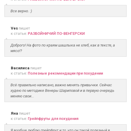
Все верно. :)
Ves
пишет
к статье:
РАЗБОЙНИЧИЙ ПО-ВЕНГЕРСКИ
Доброго! На фото по краям шашлыка не хлеб, как в тексте, а
мясо!?
Василиса
пишет
к статье:
Полезные рекомендации при похудении
Всё правильно написано, важно менять привычки. Сейчас
худею по методике Венеры Шариповой и в первую очередь
меняю свои...
Яна
пишет
к статье:
Грейпфруты для похудения
Я вообще люблю грейпфрут и то, что он такой полезный в