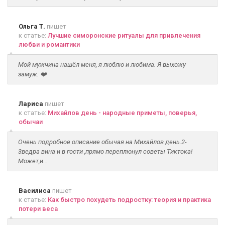
Ольга Т.
пишет
к статье:
Лучшие симоронские ритуалы для привлечения
любви и романтики
Мой мужчина нашёл меня, я люблю и любима. Я выхожу
замуж. ❤️
Лариса
пишет
к статье:
Михайлов день - народные приметы, поверья,
обычаи
Очень подробное описание обычая на Михайлов день.2-
3ведра вина и в гости ,прямо переплюнул советы Тиктока!
Может,и...
Василиса
пишет
к статье:
Как быстро похудеть подростку: теория и практика
потери веса