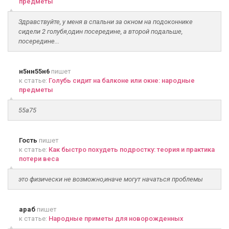
предметы
Здравствуйте, у меня в спальни за окном на подоконнике
сидели 2 голубя,один посередине, а второй подальше,
посередине...
н5нн55н6
пишет
к статье:
Голубь сидит на балконе или окне: народные
предметы
55а75
Гость
пишет
к статье:
Как быстро похудеть подростку: теория и практика
потери веса
это физически не возможно,иначе могут начаться проблемы
араб
пишет
к статье:
Народные приметы для новорожденных