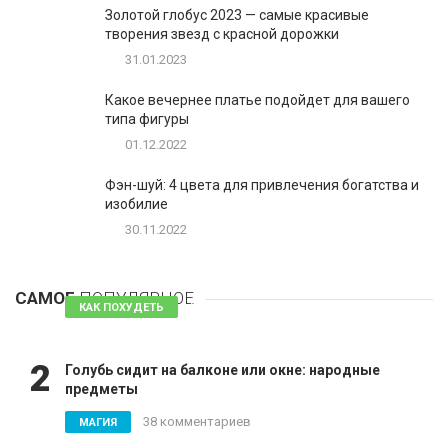
Золотой глобус 2023 — самые красивые
творения звезд с красной дорожки
31.01.2023
Какое вечернее платье подойдет для вашего
типа фигуры
01.12.2022
Фэн-шуй: 4 цвета для привлечения богатства и
изобилие
30.11.2022
1
Таблетки для похудения - обзор эффективных и
безопасных
САМОЕ
ПОПУЛЯРНОЕ
81 комментарий
КАК ПОХУДЕТЬ
2
Голубь сидит на балконе или окне: народные
предметы
38 комментариев
МАГИЯ