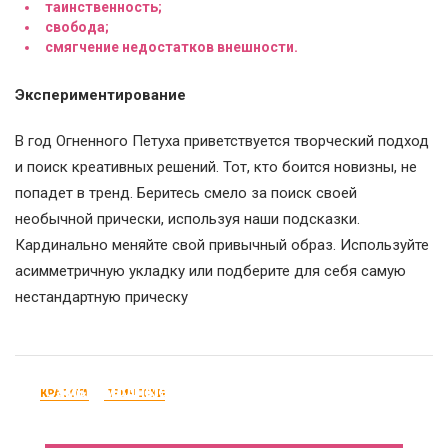
таинственность;
свобода;
смягчение недостатков внешности.
Экспериментирование
В год Огненного Петуха приветствуется творческий подход
и поиск креативных решений. Тот, кто боится новизны, не
попадет в тренд. Беритесь смело за поиск своей
необычной прически, используя наши подсказки.
Кардинально меняйте свой привычный образ. Используйте
асимметричную укладку или подберите для себя самую
нестандартную прическу
Самые модные цвета волос предстоящего
КРАСОТА
ПРИЧЕСКИ
сезона