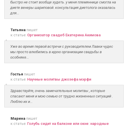
быстро не стоит вообще худеть. у меня племяннице смогла на
диете венеры шариповой. консультация диетолога оказалась
для...
Татьяна
пишет
к статье:
Организатор свадеб Екатерина Акимова
Уже во время первой встречи с руководителем Лавки чудес
мы просто влюбились в идею организации свадьбы в
особняке...
Гостья
пишет
к статье:
Научные молитвы джозефа мэрфи
Здравствуйте, очень замечательные молитвы , которые
спасают меня и мою семью от трудно жизненных ситуаций .
Люблю их и...
Марина
пишет
к статье:
Голубь сидит на балконе или окне: народные