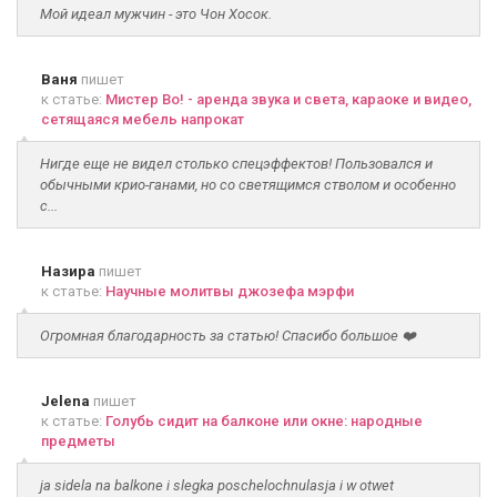
Мой идеал мужчин - это Чон Хосок.
Ваня
пишет
к статье:
Мистер Во! - аренда звука и света, караоке и видео,
сетящаяся мебель напрокат
Нигде еще не видел столько спецэффектов! Пользовался и
обычными крио-ганами, но со светящимся стволом и особенно
с...
Назира
пишет
к статье:
Научные молитвы джозефа мэрфи
Огромная благодарность за статью! Спасибо большое ❤️
Jelena
пишет
к статье:
Голубь сидит на балконе или окне: народные
предметы
ja sidela na balkone i slegka poschelochnulasja i w otwet