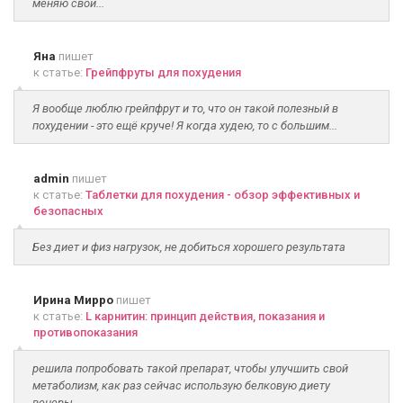
меняю свои...
Яна
пишет
к статье:
Грейпфруты для похудения
Я вообще люблю грейпфрут и то, что он такой полезный в
похудении - это ещё круче! Я когда худею, то с большим...
admin
пишет
к статье:
Таблетки для похудения - обзор эффективных и
безопасных
Без диет и физ нагрузок, не добиться хорошего результата
Ирина Мирро
пишет
к статье:
L карнитин: принцип действия, показания и
противопоказания
решила попробовать такой препарат, чтобы улучшить свой
метаболизм, как раз сейчас использую белковую диету
венеры...