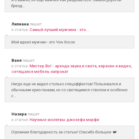
бренд...
Лилиана
пишет
к статье:
Самый лучший мужчина - это...
Мой идеал мужчин - это Чон Хосок.
Ваня
пишет
к статье:
Мистер Во! - аренда звука и света, караоке и видео,
сетящаяся мебель напрокат
Нигде еще не видел столько спецэффектов! Пользовался и
обычными крио-ганами, но со светящимся стволом и особенно
с...
Назира
пишет
к статье:
Научные молитвы джозефа мэрфи
Огромная благодарность за статью! Спасибо большое ❤️