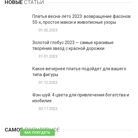
НОВЫЕ
СТАТЬИ
Платья весна-лето 2023: возвращение фасонов
50-х, простое макси и живописные узоры
01.02.2023
Золотой глобус 2023 — самые красивые
творения звезд с красной дорожки
31.01.2023
Какое вечернее платье подойдет для вашего
типа фигуры
01.12.2022
Фэн-шуй: 4 цвета для привлечения богатства и
изобилие
30.11.2022
1
Таблетки для похудения - обзор эффективных и
безопасных
САМОЕ
ПОПУЛЯРНОЕ
81 комментарий
КАК ПОХУДЕТЬ