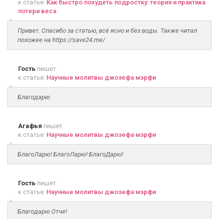
к статье:
Как быстро похудеть подростку: теория и практика
потери веса
Привет. Спасибо за статью, всё ясно и без воды. Также читал
похожее на https://save24.me/
Гость
пишет
к статье:
Научные молитвы джозефа мэрфи
Благодарю
Агафья
пишет
к статье:
Научные молитвы джозефа мэрфи
БлагоЛарю! БлагоЛарю! БлагоДарю!
Гость
пишет
к статье:
Научные молитвы джозефа мэрфи
Благодарю Отче!