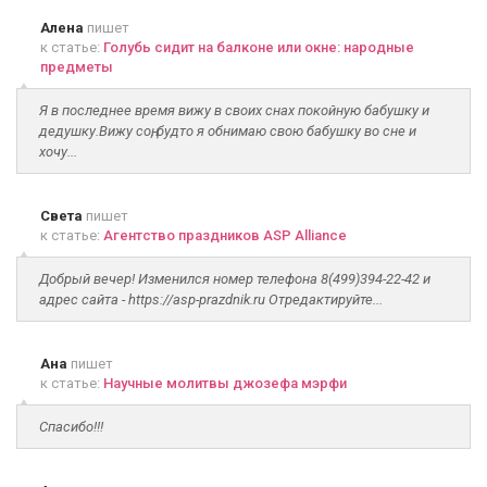
Алена
пишет
к статье:
Голубь сидит на балконе или окне: народные
предметы
Я в последнее время вижу в своих снах покойную бабушку и
дедушку.Вижу соң, будто я обнимаю свою бабушку во сне и
хочу...
Света
пишет
к статье:
Агентство праздников ASP Alliance
Добрый вечер! Изменился номер телефона 8(499)394-22-42 и
адрес сайта - https://asp-prazdnik.ru Отредактируйте...
Ана
пишет
к статье:
Научные молитвы джозефа мэрфи
Спасибо!!!