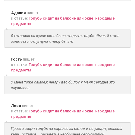
Адалия
пишет
к статье:
Голубь сидит на балконе или окне: народные
предметы
Я готовила на кухне окно было открыто голубь тёмный хотел
залететь я отпугнула к чему бы это
Гость
пишет
к статье:
Голубь сидит на балконе или окне: народные
предметы
У меня тоже самое,к чему у вас было? У меня сегодня это
случилось
Леся
пишет
к статье:
Голубь сидит на балконе или окне: народные
предметы
Просто сидит голубь на карнизе за окном и не уходит, сказала
кыш...остался ... расцветка необычная серо-голубой......