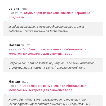
Jelena
пишет
к статье:
Голубь сидит на балконе или окне: народные
предметы
ja sidela na balkone i slegka poschelochnulasja i w otwet
natschela Golubka workowat.K tschemu eto?
Натали
пишет
к статье:
Особенности применения слабительных и
мочегонных лекарств для снижения веса
Сохраню ваш сайт обязательно, надеюсь все таки уголовную
ответственность примут к таким " специалистам" как...
Натали
пишет
к статье:
Особенности применения слабительных и
мочегонных лекарств для снижения веса
Хотела бы поймать эту тварь, каторая такое пишет про
"безвредность употребления мочегонных и слабительных,...