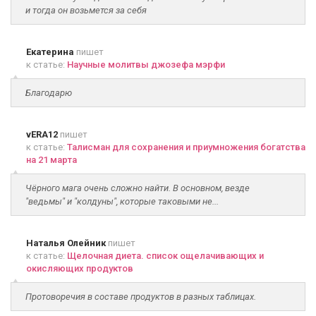
и тогда он возьмется за себя
Екатерина
пишет
к статье:
Научные молитвы джозефа мэрфи
Благодарю
vERA12
пишет
к статье:
Талисман для сохранения и приумножения богатства
на 21 марта
Чёрного мага очень сложно найти. В основном, везде
"ведьмы" и "колдуны", которые таковыми не...
Наталья Олейник
пишет
к статье:
Щелочная диета. список ощелачивающих и
окисляющих продуктов
Протоворечия в составе продуктов в разных таблицах.