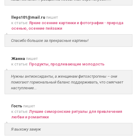
lleps101@mail.ru
пишет
к статье:
Яркие осенние картинки и фотографии - природа
осенью, осенние пейзажи
Спасибо большое за прекрасные картины!
Жанна
пишет
к статье:
Продукты, продлевающие молодость
Нужны антиоксиданты, а женщинам фитоэстрогены – они
помогают гормональный баланс поддерживать, что смягчает
наступление...
Гость
пишет
к статье:
Лучшие симоронские ритуалы для привлечения
любви и романтики
Я выхожу замуж