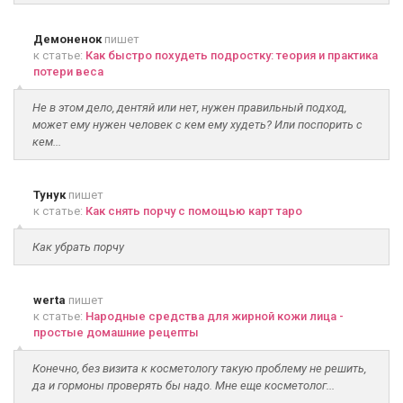
Демоненок
пишет
к статье:
Как быстро похудеть подростку: теория и практика
потери веса
Не в этом дело, дентяй или нет, нужен правильный подход,
может ему нужен человек с кем ему худеть? Или поспорить с
кем...
Тунук
пишет
к статье:
Как снять порчу с помощью карт таро
Как убрать порчу
werta
пишет
к статье:
Народные средства для жирной кожи лица -
простые домашние рецепты
Конечно, без визита к косметологу такую проблему не решить,
да и гормоны проверять бы надо. Мне еще косметолог...