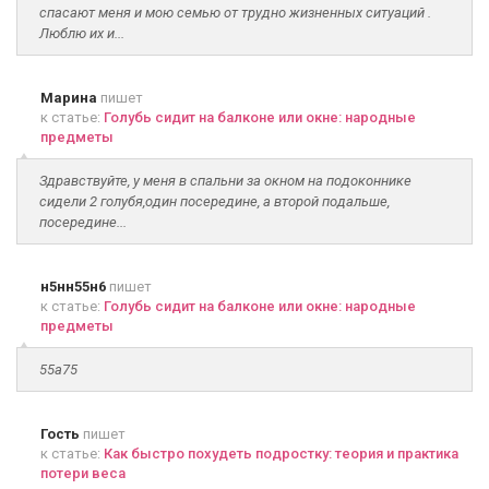
спасают меня и мою семью от трудно жизненных ситуаций .
Люблю их и...
Марина
пишет
к статье:
Голубь сидит на балконе или окне: народные
предметы
Здравствуйте, у меня в спальни за окном на подоконнике
сидели 2 голубя,один посередине, а второй подальше,
посередине...
н5нн55н6
пишет
к статье:
Голубь сидит на балконе или окне: народные
предметы
55а75
Гость
пишет
к статье:
Как быстро похудеть подростку: теория и практика
потери веса