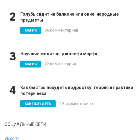
2
Голубь сидит на балконе или окне: народные
предметы
38 комментариев
МАГИЯ
3
Научные молитвы джозефа мэрфи
22 комментария
МАГИЯ
4
Как быстро похудеть подростку: теория и практика
потери веса
19 комментариев
КАК ПОХУДЕТЬ
СОЦИАЛЬНЫЕ СЕТИ
vk.com