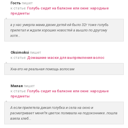
Гость
пишет
к статье:
Голубь сидит на балконе или окне: народные
предметы
а у нас умерла мама двоих детей ей было 32г тоже голубь
прилетал и ждали хороших новостей а вышло по другому
хотя...
Oksimoksi
пишет
к статье:
Домашние маски для выпрямления волос
Хна-это не реальная помощь волосам
Милая
пишет
к статье:
Голубь сидит на балконе или окне: народные
предметы
А если прилетела дикая голубка и села на окно и
расматривает меня?я цветок поливала на подоконнике..пошла
взяла хлеб...