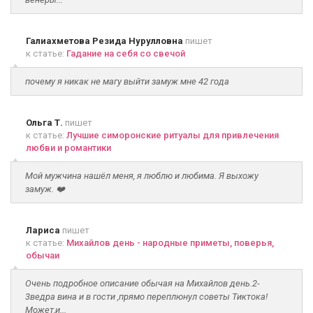
Галиахметова Резида Нурулловна
пишет
к статье:
Гадание на себя со свечой
почему я никак не магу выйти замуж мне 42 года
Ольга Т.
пишет
к статье:
Лучшие симоронские ритуалы для привлечения
любви и романтики
Мой мужчина нашёл меня, я люблю и любима. Я выхожу
замуж. ❤️
Лариса
пишет
к статье:
Михайлов день - народные приметы, поверья,
обычаи
Очень подробное описание обычая на Михайлов день.2-
3ведра вина и в гости ,прямо переплюнул советы Тиктока!
Может,и...