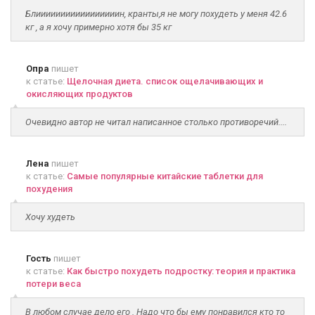
Блииииииииииииииииин, кранты,я не могу похудеть у меня 42.6
кг , а я хочу примерно хотя бы 35 кг
Опра
пишет
к статье:
Щелочная диета. список ощелачивающих и
окисляющих продуктов
Очевидно автор не читал написанное столько противоречий....
Лена
пишет
к статье:
Самые популярные китайские таблетки для
похудения
Хочу худеть
Гость
пишет
к статье:
Как быстро похудеть подростку: теория и практика
потери веса
В любом случае дело его . Надо что бы ему понравился кто то