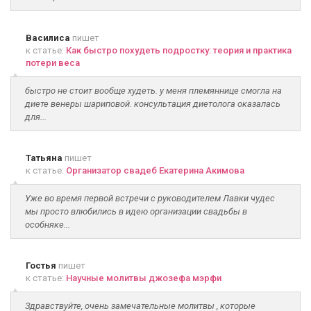
Василиса
пишет
к статье:
Как быстро похудеть подростку: теория и практика
потери веса
быстро не стоит вообще худеть. у меня племяннице смогла на
диете венеры шариповой. консультация диетолога оказалась
для...
Татьяна
пишет
к статье:
Организатор свадеб Екатерина Акимова
Уже во время первой встречи с руководителем Лавки чудес
мы просто влюбились в идею организации свадьбы в
особняке...
Гостья
пишет
к статье:
Научные молитвы джозефа мэрфи
Здравствуйте, очень замечательные молитвы , которые