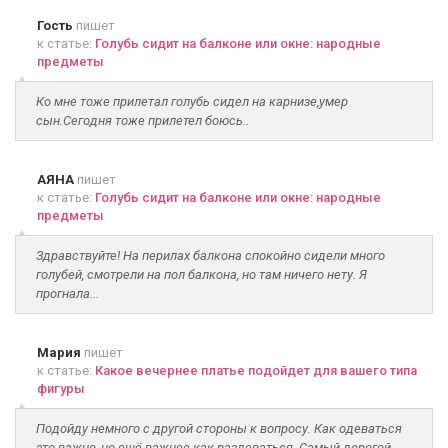
Гость
пишет
к статье:
Голубь сидит на балконе или окне: народные
предметы
Ко мне тоже прилетал голубь сидел на карнизе,умер
сын.Сегодня тоже прилетел боюсь..
АЯНА
пишет
к статье:
Голубь сидит на балконе или окне: народные
предметы
Здравствуйте! На перилах балкона спокойно сидели много
голубей, смотрели на пол балкона, но там ничего нету. Я
прогнала...
Мария
пишет
к статье:
Какое вечернее платье подойдет для вашего типа
фигуры
Подойду немного с другой стороны к вопросу. Как одеваться
это важно, но ещё важнее как раздеваться. Самый дорогой