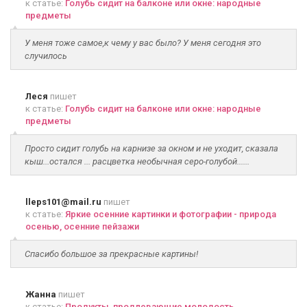
к статье:
Голубь сидит на балконе или окне: народные
предметы
У меня тоже самое,к чему у вас было? У меня сегодня это
случилось
Леся
пишет
к статье:
Голубь сидит на балконе или окне: народные
предметы
Просто сидит голубь на карнизе за окном и не уходит, сказала
кыш...остался ... расцветка необычная серо-голубой......
lleps101@mail.ru
пишет
к статье:
Яркие осенние картинки и фотографии - природа
осенью, осенние пейзажи
Спасибо большое за прекрасные картины!
Жанна
пишет
к статье:
Продукты, продлевающие молодость