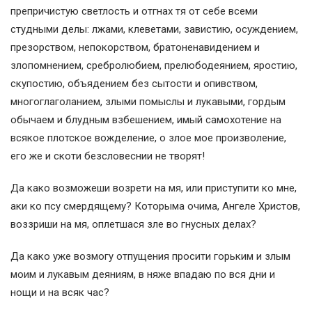
препричистую светлость и отгнах тя от себе всеми
студными делы: лжами, клеветами, завистию, осуждением,
презорством, непокорством, братоненавидением и
злопомнением, сребролюбием, прелюбодеянием, яростию,
скупостию, объядением без сытости и опивством,
многоглаголанием, злыми помыслы и лукавыми, гордым
обычаем и блудным взбешением, имый самохотение на
всякое плотское вожделение, о злое мое произволение,
его же и скоти безсловеснии не творят!
Да како возможеши возрети на мя, или приступити ко мне,
аки ко псу смердящему? Которыма очима, Ангеле Христов,
воззриши на мя, оплетшася зле во гнусных делах?
Да како уже возмогу отпущения просити горьким и злым
моим и лукавым деяниям, в няже впадаю по вся дни и
нощи и на всяк час?