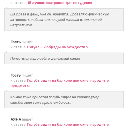
к статье:
15 лучших завтраков для похудения
Ем 2 раза в день, мне оч. нравится. Добавляю физическую
активность и обязательно сухой массаж итальянской
натуральной...
Гость
пишет
к статье:
Ритуалы и обряды на рождество
Почтстится надо себя и денежный канал
Гость
пишет
к статье:
Голубь сидит на балконе или окне: народные
предметы
Ко мне тоже прилетал голубь сидел на карнизе,умер
сын.Сегодня тоже прилетел боюсь..
АЯНА
пишет
к статье:
Голубь сидит на балконе или окне: народные