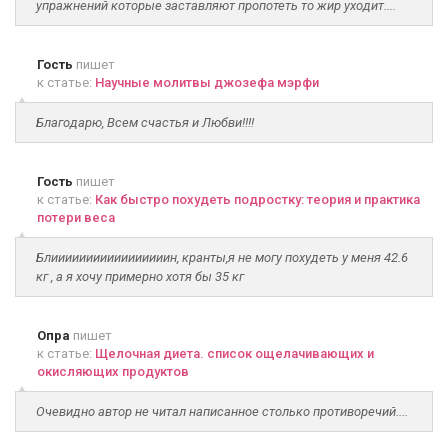
упражнений которые заставляют пропотеть то жир уходит....
Гость
пишет
к статье:
Научные молитвы джозефа мэрфи
Благодарю, Всем счастья и Любви!!!!
Гость
пишет
к статье:
Как быстро похудеть подростку: теория и практика
потери веса
Блииииииииииииииииин, кранты,я не могу похудеть у меня 42.6
кг , а я хочу примерно хотя бы 35 кг
Опра
пишет
к статье:
Щелочная диета. список ощелачивающих и
окисляющих продуктов
Очевидно автор не читал написанное столько противоречий....