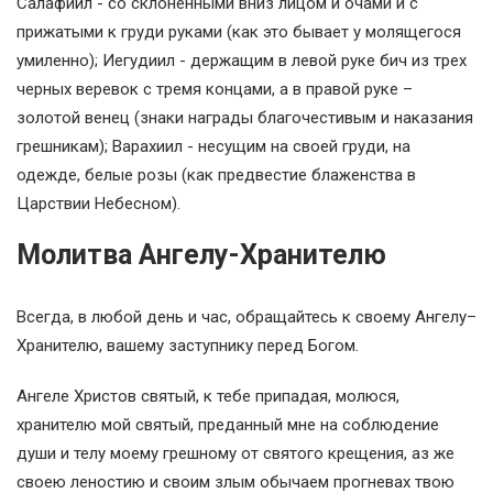
Салафиил - со склоненными вниз лицом и очами и с
прижатыми к груди руками (как это бывает у молящегося
умиленно); Иегудиил - держащим в левой руке бич из трех
черных веревок с тремя концами, а в правой руке –
золотой венец (знаки награды благочестивым и наказания
грешникам); Варахиил - несущим на своей груди, на
одежде, белые розы (как предвестие блаженства в
Царствии Небесном).
Молитва Ангелу-Хранителю
Всегда, в любой день и час, обращайтесь к своему Ангелу–
Хранителю, вашему заступнику перед Богом.
Ангеле Христов святый, к тебе припадая, молюся,
хранителю мой святый, преданный мне на соблюдение
души и телу моему грешному от святого крещения, аз же
своею леностию и своим злым обычаем прогневах твою