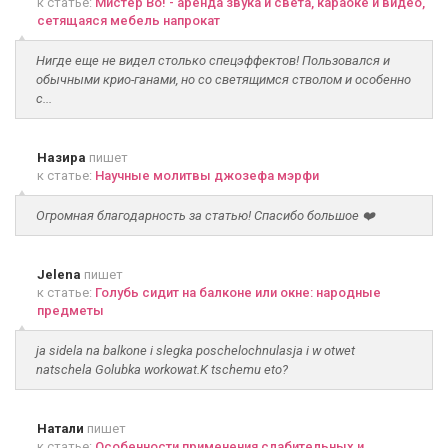
к статье:
Мистер Во! - аренда звука и света, караоке и видео,
сетящаяся мебель напрокат
Нигде еще не видел столько спецэффектов! Пользовался и
обычными крио-ганами, но со светящимся стволом и особенно
с...
Назира
пишет
к статье:
Научные молитвы джозефа мэрфи
Огромная благодарность за статью! Спасибо большое ❤️
Jelena
пишет
к статье:
Голубь сидит на балконе или окне: народные
предметы
ja sidela na balkone i slegka poschelochnulasja i w otwet
natschela Golubka workowat.K tschemu eto?
Натали
пишет
к статье:
Особенности применения слабительных и