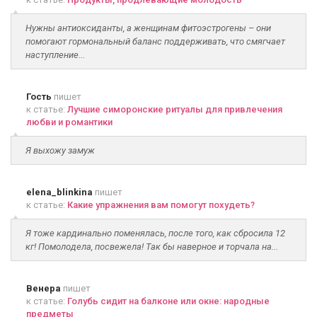
Нужны антиоксиданты, а женщинам фитоэстрогены – они
помогают гормональный баланс поддерживать, что смягчает
наступление...
Гость
пишет
к статье:
Лучшие симоронские ритуалы для привлечения
любви и романтики
Я выхожу замуж
elena_blinkina
пишет
к статье:
Какие упражнения вам помогут похудеть?
Я тоже кардинально поменялась, после того, как сбросила 12
кг! Помолодела, посвежела! Так бы наверное и торчала на...
Венера
пишет
к статье:
Голубь сидит на балконе или окне: народные
предметы