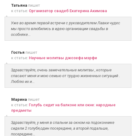
Татьяна
пишет
к статье:
Организатор свадеб Екатерина Акимова
Уже во время первой встречи с руководителем Лавки чудес
мы просто влюбились в идею организации свадьбы в
особняке...
Гостья
пишет
к статье:
Научные молитвы джозефа мэрфи
Здравствуйте, очень замечательные молитвы , которые
спасают меня и мою семью от трудно жизненных ситуаций .
Люблю их и...
Марина
пишет
к статье:
Голубь сидит на балконе или окне: народные
предметы
Здравствуйте, у меня в спальни за окном на подоконнике
сидели 2 голубя,один посередине, а второй подальше,
посередине...