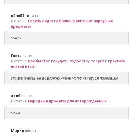
н5нн55н6
пишет
к статье:
Голубь сидит на балконе или окне: народные
предметы
55а75
Гость
пишет
к статье:
Как быстро похудеть подростку: теория и практика
потери веса
это физически не возможно,иначе могут начаться проблемы
араб
пишет
к статье:
Народные приметы для новорожденных
мама
Мария
пишет