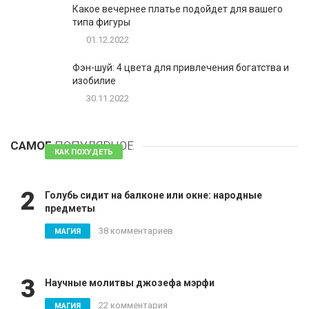
Какое вечернее платье подойдет для вашего
типа фигуры
01.12.2022
Фэн-шуй: 4 цвета для привлечения богатства и
изобилие
30.11.2022
1
Таблетки для похудения - обзор эффективных и
безопасных
САМОЕ
ПОПУЛЯРНОЕ
81 комментарий
КАК ПОХУДЕТЬ
2
Голубь сидит на балконе или окне: народные
предметы
38 комментариев
МАГИЯ
3
Научные молитвы джозефа мэрфи
22 комментария
МАГИЯ