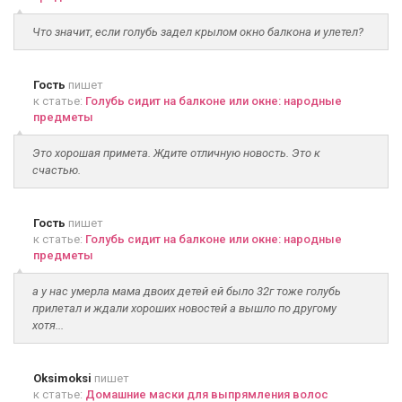
Что значит, если голубь задел крылом окно балкона и улетел?
Гость
пишет
к статье:
Голубь сидит на балконе или окне: народные
предметы
Это хорошая примета. Ждите отличную новость. Это к
счастью.
Гость
пишет
к статье:
Голубь сидит на балконе или окне: народные
предметы
а у нас умерла мама двоих детей ей было 32г тоже голубь
прилетал и ждали хороших новостей а вышло по другому
хотя...
Oksimoksi
пишет
к статье:
Домашние маски для выпрямления волос