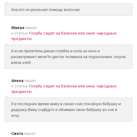
Хна-это не реальная помощь волосам
Милая
пишет
к статье:
Голубь сидит на балконе или окне: народные
предметы
А если прилетела дикая голубка и села на окно и
расматривает меня?я цветок поливала на подоконнике..пошла
взяла хлеб...
Алена
пишет
к статье:
Голубь сидит на балконе или окне: народные
предметы
Я в последнее время вижу в своих снах покойную бабушку и
дедушку.Вижу соң, будто я обнимаю свою бабушку во сне и
хочу...
Света
пишет