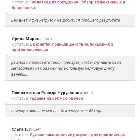
к статье:
Таблетки для похудения - обзор эффективных и
безопасных
Без диет и физ нагрузок, не добиться хорошего результата
Ирина Мирро
пишет
к статье:
L карнитин: принцип действия, показания и
противопоказания
решила попробовать такой препарат, чтобы улучшить свой
метаболизм, как раз сейчас использую белковую диету
венеры...
Галиахметова Резида Нурулловна
пишет
к статье:
Гадание на себя со свечой
почему я никак не магу выйти замуж мне 42 года
Ольга Т.
пишет
к статье:
Лучшие симоронские ритуалы для привлечения