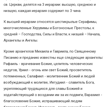
св. Церкви, делятся на 3 иерархии: высшую, среднюю и
низшую; каждая иерархия содержит по 3 чина.
К высшей иерархии относятся шестикрылые Серафимы,
многочисленные Херувимы и Богоносные Престолы; к
средней – Господства, Силы и Власти; к низшей – Начала,
Архангелы и Ангелы.
Кроме архангелов Михаила и Гавриила, по Священному
Писанию и преданию известны еще следующие архангелы:
Рафаиль - врачевание Божие, целитель человеческих
недугов, Уриил - огонь или свет Божий, просветитель
потемненных, Салафиил - молитвенник Божий и людей
возбуждающий к молитве, Иегудиил - славитель Бога,
укрепляющий трудящихся для славы Божией и
ходатайствующий о воздании им за их подвиги, Варахиил -
благословение Божие, испрашивающий людям