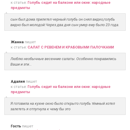
к статье:
Голубь сидит на балконе или окне: народные
предметы
сын был дома прилетел черный голубь он снял видео,голубь
видно был молодой.Через два дня сын умер ему было 23 года.
Жанна
пишет
к статье:
САЛАТ С РЕВЕНЕМ И КРАБОВЫМИ ПАЛОЧКАМИ
Люблю необычные весенние салаты. Особенно понравились
Ваши и эти...
Адалия
пишет
к статье:
Голубь сидит на балконе или окне: народные
предметы
Я готовила на кухне окно было открыто голубь тёмный хотел
залететь я отпугнула к чему бы это
Гость
пишет