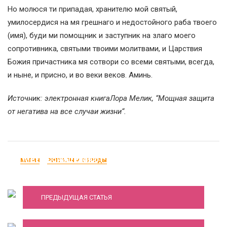
Но молюся ти припадая, хранителю мой святый,
умилосердися на мя грешнаго и недостойного раба твоего
(имя), буди ми помощник и заступник на злаго моего
сопротивника, святыми твоими молитвами, и Царствия
Божия причастника мя сотвори со всеми святыми, всегда,
и ныне, и присно, и во веки веков. Аминь.
Источник: электронная книгаЛора Мелик, “Мощная защита
от негатива на все случаи жизни“.
Метод очищения от негатива морской
МАГИЯ
РИТУАЛЫ И ОБРЯДЫ
солью
Магия древних славян: магические обряды
ПРЕДЫДУЩАЯ СТАТЬЯ
для женщин