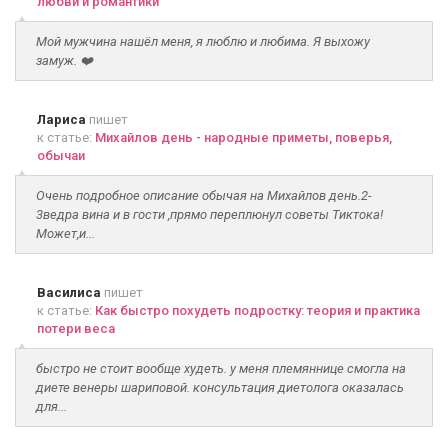
любви и романтики
Мой мужчина нашёл меня, я люблю и любима. Я выхожу
замуж. ❤️
Лариса
пишет
к статье:
Михайлов день - народные приметы, поверья,
обычаи
Очень подробное описание обычая на Михайлов день.2-
3ведра вина и в гости ,прямо переплюнул советы Тиктока!
Может,и...
Василиса
пишет
к статье:
Как быстро похудеть подростку: теория и практика
потери веса
быстро не стоит вообще худеть. у меня племяннице смогла на
диете венеры шариповой. консультация диетолога оказалась
для...