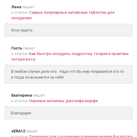
Лена
пишет
к статье:
Самые популярные китайские таблетки для
похудения
Хочу худеть
Гость
пишет
к статье:
Как быстро похудеть подростку: теория и практика
потери веса
В любом случае дело его . Надо что бы ему понравился кто то
и тогда он возьмется за себя
Екатерина
пишет
к статье:
Научные молитвы джозефа мэрфи
Благодарю
vERA12
пишет
к статье:
Талисман для сохранения и приумножения богатства