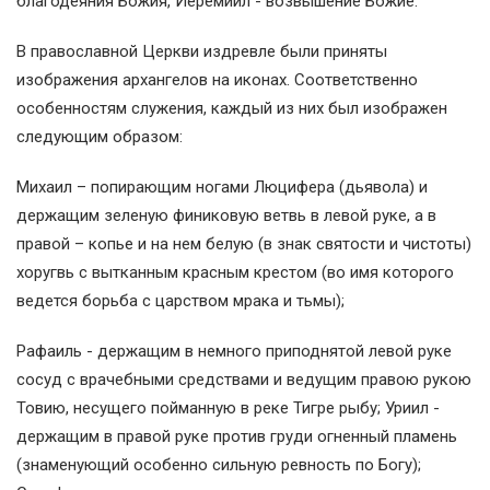
благодеяния Божия, Иеремиил - возвышение Божие.
В православной Церкви издревле были приняты
изображения архангелов на иконах. Соответственно
особенностям служения, каждый из них был изображен
следующим образом:
Михаил – попирающим ногами Люцифера (дьявола) и
держащим зеленую финиковую ветвь в левой руке, а в
правой – копье и на нем белую (в знак святости и чистоты)
хоругвь с вытканным красным крестом (во имя которого
ведется борьба с царством мрака и тьмы);
Рафаиль - держащим в немного приподнятой левой руке
сосуд с врачебными средствами и ведущим правою рукою
Товию, несущего пойманную в реке Тигре рыбу; Уриил -
держащим в правой руке против груди огненный пламень
(знаменующий особенно сильную ревность по Богу);