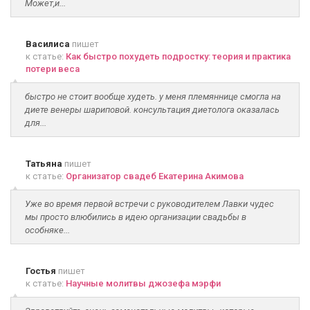
Может,и...
Василиса
пишет
к статье:
Как быстро похудеть подростку: теория и практика
потери веса
быстро не стоит вообще худеть. у меня племяннице смогла на
диете венеры шариповой. консультация диетолога оказалась
для...
Татьяна
пишет
к статье:
Организатор свадеб Екатерина Акимова
Уже во время первой встречи с руководителем Лавки чудес
мы просто влюбились в идею организации свадьбы в
особняке...
Гостья
пишет
к статье:
Научные молитвы джозефа мэрфи