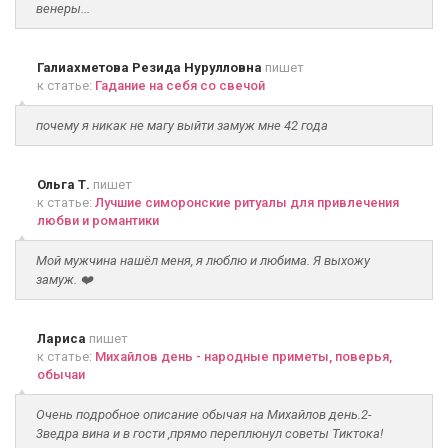
венеры...
Галиахметова Резида Нурулловна
пишет
к статье:
Гадание на себя со свечой
почему я никак не магу выйти замуж мне 42 года
Ольга Т.
пишет
к статье:
Лучшие симоронские ритуалы для привлечения
любви и романтики
Мой мужчина нашёл меня, я люблю и любима. Я выхожу
замуж. ❤️
Лариса
пишет
к статье:
Михайлов день - народные приметы, поверья,
обычаи
Очень подробное описание обычая на Михайлов день.2-
3ведра вина и в гости ,прямо переплюнул советы Тиктока!