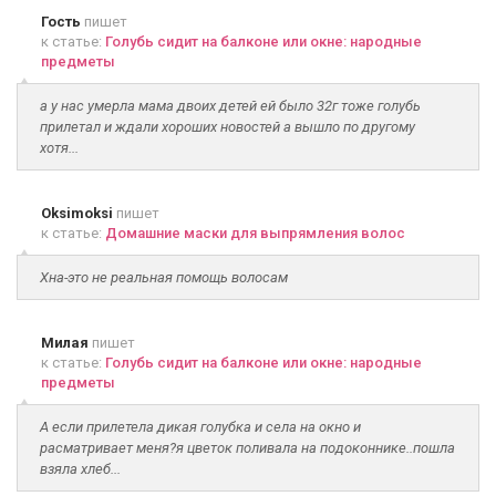
Гость
пишет
к статье:
Голубь сидит на балконе или окне: народные
предметы
а у нас умерла мама двоих детей ей было 32г тоже голубь
прилетал и ждали хороших новостей а вышло по другому
хотя...
Oksimoksi
пишет
к статье:
Домашние маски для выпрямления волос
Хна-это не реальная помощь волосам
Милая
пишет
к статье:
Голубь сидит на балконе или окне: народные
предметы
А если прилетела дикая голубка и села на окно и
расматривает меня?я цветок поливала на подоконнике..пошла
взяла хлеб...