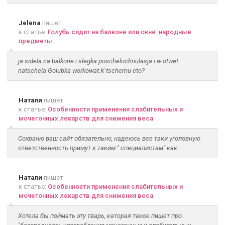
Jelena
пишет
к статье:
Голубь сидит на балконе или окне: народные
предметы
ja sidela na balkone i slegka poschelochnulasja i w otwet
natschela Golubka workowat.K tschemu eto?
Натали
пишет
к статье:
Особенности применения слабительных и
мочегонных лекарств для снижения веса
Сохраню ваш сайт обязательно, надеюсь все таки уголовную
ответственность примут к таким " специалистам" как...
Натали
пишет
к статье:
Особенности применения слабительных и
мочегонных лекарств для снижения веса
Хотела бы поймать эту тварь, каторая такое пишет про