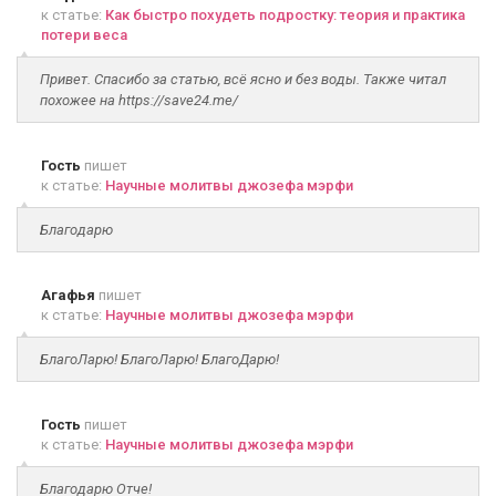
к статье:
Как быстро похудеть подростку: теория и практика
потери веса
Привет. Спасибо за статью, всё ясно и без воды. Также читал
похожее на https://save24.me/
Гость
пишет
к статье:
Научные молитвы джозефа мэрфи
Благодарю
Агафья
пишет
к статье:
Научные молитвы джозефа мэрфи
БлагоЛарю! БлагоЛарю! БлагоДарю!
Гость
пишет
к статье:
Научные молитвы джозефа мэрфи
Благодарю Отче!