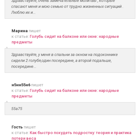
Здравствуйте, очень замечательные молитвы , которые
спасают меня и мою семью от трудно жизненных ситуаций .
Люблю их и...
Марина
пишет
к статье:
Голубь сидит на балконе или окне: народные
предметы
Здравствуйте, у меня в спальни за окном на подоконнике
сидели 2 голубя,один посередине, а второй подальше,
посередине...
н5нн55н6
пишет
к статье:
Голубь сидит на балконе или окне: народные
предметы
55а75
Гость
пишет
к статье:
Как быстро похудеть подростку: теория и практика
потери веса