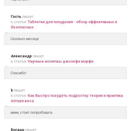
Гость
пишет
к статье:
Таблетки для похудения - обзор эффективных и
безопасных
Сколько месяце
Александр
пишет
к статье:
Научные молитвы джозефа мэрфи
Спасибо!
k
пишет
к статье:
Как быстро похудеть подростку: теория и практика
потери веса
ммм, стоит попробовать
Богдан
пишет