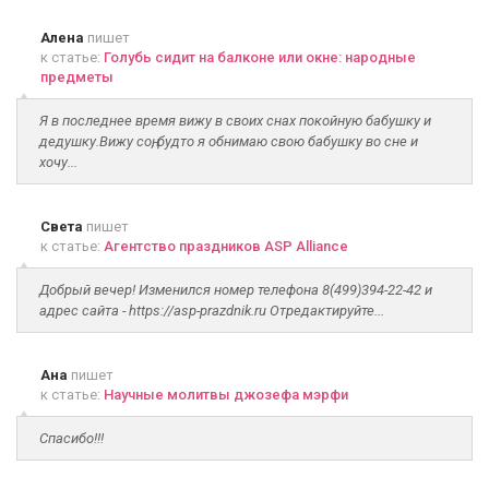
Алена
пишет
к статье:
Голубь сидит на балконе или окне: народные
предметы
Я в последнее время вижу в своих снах покойную бабушку и
дедушку.Вижу соң, будто я обнимаю свою бабушку во сне и
хочу...
Света
пишет
к статье:
Агентство праздников ASP Alliance
Добрый вечер! Изменился номер телефона 8(499)394-22-42 и
адрес сайта - https://asp-prazdnik.ru Отредактируйте...
Ана
пишет
к статье:
Научные молитвы джозефа мэрфи
Спасибо!!!