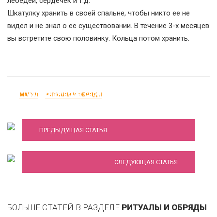
лебедей, сердечек и т.д.
Шкатулку хранить в своей спальне, чтобы никто ее не
видел и не знал о ее существовании. В течение 3-х месяцев
вы встретите свою половинку. Кольца потом хранить.
Туалетная вода своими руками. духи,
МАГИЯ
РИТУАЛЫ И ОБРЯДЫ
привлекающие любовь
Магия древних славян: магические обряды
ПРЕДЫДУЩАЯ СТАТЬЯ
для женщин
СЛЕДУЮЩАЯ СТАТЬЯ
БОЛЬШЕ СТАТЕЙ В РАЗДЕЛЕ
РИТУАЛЫ И ОБРЯДЫ