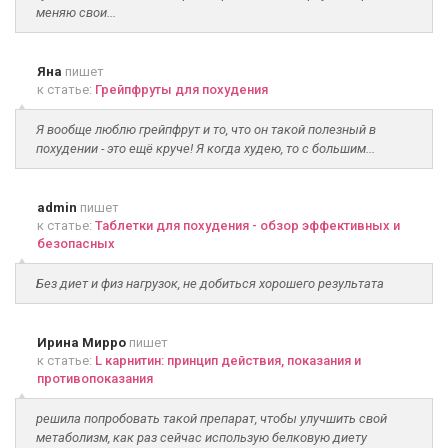
меняю свои...
Яна
пишет
к статье:
Грейпфруты для похудения
Я вообще люблю грейпфрут и то, что он такой полезный в
похудении - это ещё круче! Я когда худею, то с большим...
admin
пишет
к статье:
Таблетки для похудения - обзор эффективных и
безопасных
Без диет и физ нагрузок, не добиться хорошего результата
Ирина Мирро
пишет
к статье:
L карнитин: принцип действия, показания и
противопоказания
решила попробовать такой препарат, чтобы улучшить свой
метаболизм, как раз сейчас использую белковую диету