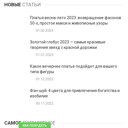
НОВЫЕ
СТАТЬИ
Платья весна-лето 2023: возвращение фасонов
50-х, простое макси и живописные узоры
01.02.2023
Золотой глобус 2023 — самые красивые
творения звезд с красной дорожки
31.01.2023
Какое вечернее платье подойдет для вашего
типа фигуры
01.12.2022
Фэн-шуй: 4 цвета для привлечения богатства и
изобилие
30.11.2022
1
Таблетки для похудения - обзор эффективных и
безопасных
САМОЕ
ПОПУЛЯРНОЕ
81 комментарий
КАК ПОХУДЕТЬ