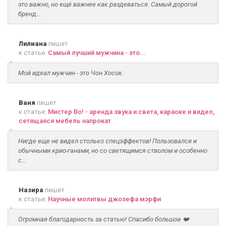
это важно, но ещё важнее как раздеваться. Самый дорогой
бренд...
Лилиана
пишет
к статье:
Самый лучший мужчина - это...
Мой идеал мужчин - это Чон Хосок.
Ваня
пишет
к статье:
Мистер Во! - аренда звука и света, караоке и видео,
сетящаяся мебель напрокат
Нигде еще не видел столько спецэффектов! Пользовался и
обычными крио-ганами, но со светящимся стволом и особенно
с...
Назира
пишет
к статье:
Научные молитвы джозефа мэрфи
Огромная благодарность за статью! Спасибо большое ❤️