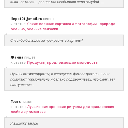
кыш...остался ... расцветка необычная серо-голубой......
lleps101@mail.ru
пишет
к статье:
Яркие осенние картинки и фотографии - природа
осенью, осенние пейзажи
Спасибо большое за прекрасные картины!
Жанна
пишет
к статье:
Продукты, продлевающие молодость
Нужны антиоксиданты, а женщинам фитоэстрогены – они
помогают гормональный баланс поддерживать, что смягчает
наступление...
Гость
пишет
к статье:
Лучшие симоронские ритуалы для привлечения
любви и романтики
Я выхожу замуж