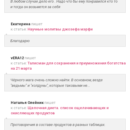
В любом случае дело его . Надо что бы ему понравился кто то
и тогда он возьмется за себя
Екатерина
пишет
к статье:
Научные молитвы джозефа мэрфи
Благодарю
vERA12
пишет
к статье:
Талисман для сохранения и приумножения богатства
на 21 марта
Чёрного мага очень сложно найти. В основном, везде
"ведьмы" и "колдуны", которые таковыми не...
Наталья Олейник
пишет
к статье:
Щелочная диета. список ощелачивающих и
окисляющих продуктов
Протоворечия в составе продуктов в разных таблицах.