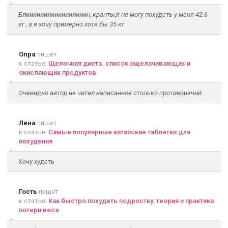
Блииииииииииииииииин, кранты,я не могу похудеть у меня 42.6
кг , а я хочу примерно хотя бы 35 кг
Опра
пишет
к статье:
Щелочная диета. список ощелачивающих и
окисляющих продуктов
Очевидно автор не читал написанное столько противоречий....
Лена
пишет
к статье:
Самые популярные китайские таблетки для
похудения
Хочу худеть
Гость
пишет
к статье:
Как быстро похудеть подростку: теория и практика
потери веса