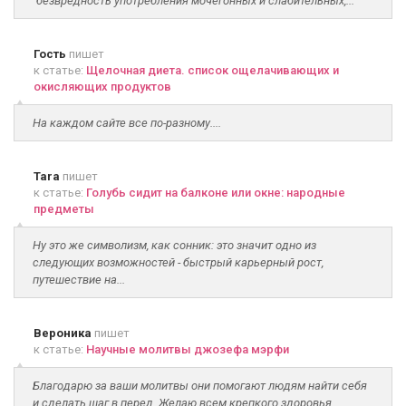
"безвредность употребления мочегонных и слабительных,...
Гость
пишет
к статье:
Щелочная диета. список ощелачивающих и
окисляющих продуктов
На каждом сайте все по-разному....
Tara
пишет
к статье:
Голубь сидит на балконе или окне: народные
предметы
Ну это же символизм, как сонник: это значит одно из
следующих возможностей - быстрый карьерный рост,
путешествие на...
Вероника
пишет
к статье:
Научные молитвы джозефа мэрфи
Благодарю за ваши молитвы они помогают людям найти себя
и сделать шаг в перед. Желаю всем крепкого здоровья