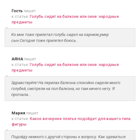
Гость
пишет
к статье:
Голубь сидит на балконе или окне: народные
предметы
Ко мне тоже прилетал голубь сидел на карнизе,умер
сын.Сегодня тоже прилетел боюсь..
АЯНА
пишет
к статье:
Голубь сидит на балконе или окне: народные
предметы
Здравствуйте! На перилах балкона спокойно сидели много
голубей, смотрели на пол балкона, но там ничего нету. Я
прогнала...
Мария
пишет
к статье:
Какое вечернее платье подойдет для вашего типа
фигуры
Подойду немного с другой стороны к вопросу. Как одеваться