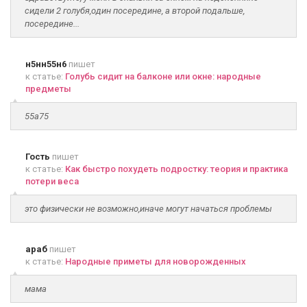
сидели 2 голубя,один посередине, а второй подальше,
посередине...
н5нн55н6
пишет
к статье:
Голубь сидит на балконе или окне: народные
предметы
55а75
Гость
пишет
к статье:
Как быстро похудеть подростку: теория и практика
потери веса
это физически не возможно,иначе могут начаться проблемы
араб
пишет
к статье:
Народные приметы для новорожденных
мама