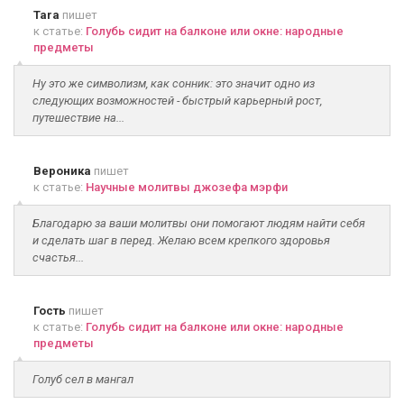
Tara
пишет
к статье:
Голубь сидит на балконе или окне: народные
предметы
Ну это же символизм, как сонник: это значит одно из
следующих возможностей - быстрый карьерный рост,
путешествие на...
Вероника
пишет
к статье:
Научные молитвы джозефа мэрфи
Благодарю за ваши молитвы они помогают людям найти себя
и сделать шаг в перед. Желаю всем крепкого здоровья
счастья...
Гость
пишет
к статье:
Голубь сидит на балконе или окне: народные
предметы
Голуб сел в мангал