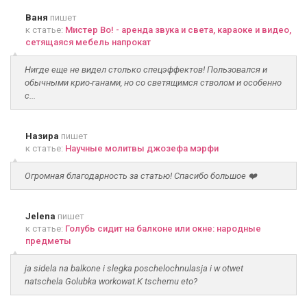
Ваня
пишет
к статье:
Мистер Во! - аренда звука и света, караоке и видео,
сетящаяся мебель напрокат
Нигде еще не видел столько спецэффектов! Пользовался и
обычными крио-ганами, но со светящимся стволом и особенно
с...
Назира
пишет
к статье:
Научные молитвы джозефа мэрфи
Огромная благодарность за статью! Спасибо большое ❤️
Jelena
пишет
к статье:
Голубь сидит на балконе или окне: народные
предметы
ja sidela na balkone i slegka poschelochnulasja i w otwet
natschela Golubka workowat.K tschemu eto?