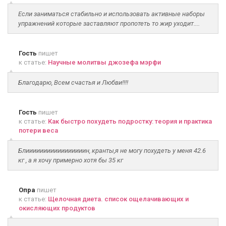
Если заниматься стабильно и использовать активные наборы
упражнений которые заставляют пропотеть то жир уходит....
Гость
пишет
к статье:
Научные молитвы джозефа мэрфи
Благодарю, Всем счастья и Любви!!!!
Гость
пишет
к статье:
Как быстро похудеть подростку: теория и практика
потери веса
Блииииииииииииииииин, кранты,я не могу похудеть у меня 42.6
кг , а я хочу примерно хотя бы 35 кг
Опра
пишет
к статье:
Щелочная диета. список ощелачивающих и
окисляющих продуктов