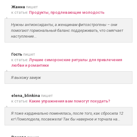
Жанна
пишет
к статье:
Продукты, продлевающие молодость
Нужны антиоксиданты, а женщинам фитоэстрогены – они
помогают гормональный баланс поддерживать, что смягчает
наступление...
Гость
пишет
к статье:
Лучшие симоронские ритуалы для привлечения
любви и романтики
Я выхожу замуж
elena_blinkina
пишет
к статье:
Какие упражнения вам помогут похудеть?
Я тоже кардинально поменялась, после того, как сбросила 12
кг! Помолодела, посвежела! Так бы наверное и торчала на...