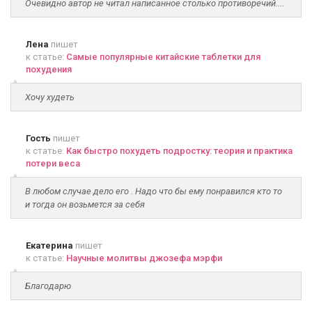
Очевидно автор не читал написанное столько противоречий....
Лена
пишет
к статье:
Самые популярные китайские таблетки для
похудения
Хочу худеть
Гость
пишет
к статье:
Как быстро похудеть подростку: теория и практика
потери веса
В любом случае дело его . Надо что бы ему понравился кто то
и тогда он возьмется за себя
Екатерина
пишет
к статье:
Научные молитвы джозефа мэрфи
Благодарю