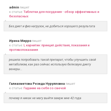
admin
пишет
к статье:
Таблетки для похудения - обзор эффективных и
безопасных
Без диет и физ нагрузок, не добиться хорошего результата
Ирина Мирро
пишет
к статье:
L карнитин: принцип действия, показания и
противопоказания
решила попробовать такой препарат, чтобы улучшить свой
метаболизм, как раз сейчас использую белковую диету
венеры...
Галиахметова Резида Нурулловна
пишет
к статье:
Гадание на себя со свечой
почему я никак не магу выйти замуж мне 42 года