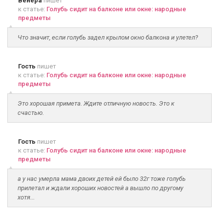
Венера
пишет
к статье:
Голубь сидит на балконе или окне: народные
предметы
Что значит, если голубь задел крылом окно балкона и улетел?
Гость
пишет
к статье:
Голубь сидит на балконе или окне: народные
предметы
Это хорошая примета. Ждите отличную новость. Это к
счастью.
Гость
пишет
к статье:
Голубь сидит на балконе или окне: народные
предметы
а у нас умерла мама двоих детей ей было 32г тоже голубь
прилетал и ждали хороших новостей а вышло по другому
хотя...