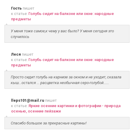
Гость
пишет
к статье:
Голубь сидит на балконе или окне: народные
предметы
У меня тоже самое,к чему у вас было? У меня сегодня это
случилось
Леся
пишет
к статье:
Голубь сидит на балконе или окне: народные
предметы
Просто сидит голубь на карнизе за окном и не уходит, сказала
кыш...остался ... расцветка необычная серо-голубой......
lleps101@mail.ru
пишет
к статье:
Яркие осенние картинки и фотографии - природа
осенью, осенние пейзажи
Спасибо большое за прекрасные картины!