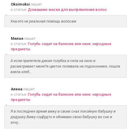
Oksimoksi
пишет
к статье:
Домашние маски для выпрямления волос
Хна-это не реальная помощь волосам
Милая
пишет
к статье:
Голубь сидит на балконе или окне: народные
предметы
А если прилетела дикая голубка и села на окно и
расматривает меня?я цветок поливала на подоконнике..пошла
взяла хлеб...
Алена
пишет
к статье:
Голубь сидит на балконе или окне: народные
предметы
Я в последнее время вижу в своих снах покойную бабушку и
дедушку.Вижу соң, будто я обнимаю свою бабушку во сне и
хочу...