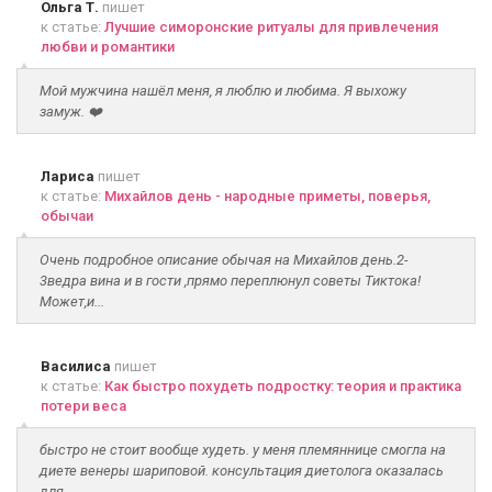
Ольга Т.
пишет
к статье:
Лучшие симоронские ритуалы для привлечения
любви и романтики
Мой мужчина нашёл меня, я люблю и любима. Я выхожу
замуж. ❤️
Лариса
пишет
к статье:
Михайлов день - народные приметы, поверья,
обычаи
Очень подробное описание обычая на Михайлов день.2-
3ведра вина и в гости ,прямо переплюнул советы Тиктока!
Может,и...
Василиса
пишет
к статье:
Как быстро похудеть подростку: теория и практика
потери веса
быстро не стоит вообще худеть. у меня племяннице смогла на
диете венеры шариповой. консультация диетолога оказалась
для...