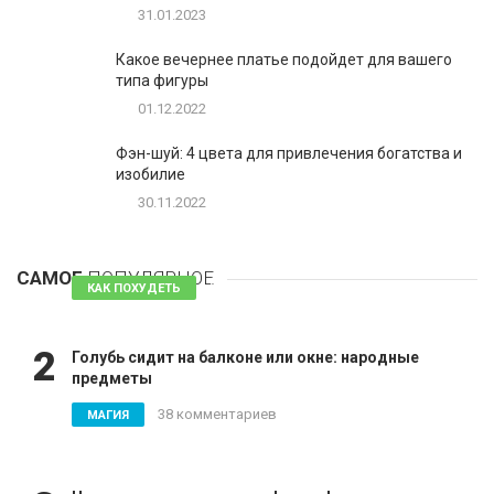
31.01.2023
Какое вечернее платье подойдет для вашего
типа фигуры
01.12.2022
Фэн-шуй: 4 цвета для привлечения богатства и
изобилие
30.11.2022
1
Таблетки для похудения - обзор эффективных и
безопасных
САМОЕ
ПОПУЛЯРНОЕ
81 комментарий
КАК ПОХУДЕТЬ
2
Голубь сидит на балконе или окне: народные
предметы
38 комментариев
МАГИЯ