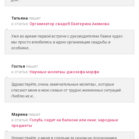
Татьяна
пишет
к статье:
Организатор свадеб Екатерина Акимова
Уже во время первой встречи с руководителем Лавки чудес
мы просто влюбились в идею организации свадьбы в
особняке...
Гостья
пишет
к статье:
Научные молитвы джозефа мэрфи
Здравствуйте, очень замечательные молитвы , которые
спасают меня и мою семью от трудно жизненных ситуаций .
Люблю их и...
Марина
пишет
к статье:
Голубь сидит на балконе или окне: народные
предметы
Здравствуйте, у меня в спальни за окном на подоконнике