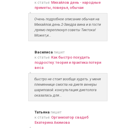
к статье:
Михайлов день - народные
приметы, поверья, обычаи
Очень подробное описание обычая на
Михайлов день.2-3ведра вина и в гости
,прямо переплюнул советы Тиктока!
Может,и...
Василиса
пишет
к статье:
Как быстро похудеть
подростку: теория и практика потери
веса
быстро не стоит вообще худеть. у меня
племяннице смогла на диете венеры
шариповой. консультация диетолога
оказалась для...
Татьяна
пишет
к статье:
Организатор свадеб
Екатерина Акимова