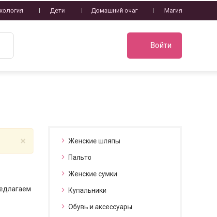
хология
Дети
Домашний очаг
Магия
Войти
×
Женские шляпы
Пальто
Женские сумки
редлагаем
Купальники
Обувь и аксессуары