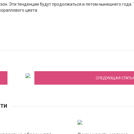
зон. Эти тенденции будут продолжаться и летом нынешнего года. 
кораллового цвета:
Золотой глобус 2023 — самые красивые
творения звезд с красной дорожки
СЛЕДУЮЩАЯ СТАТЬ
СТИ