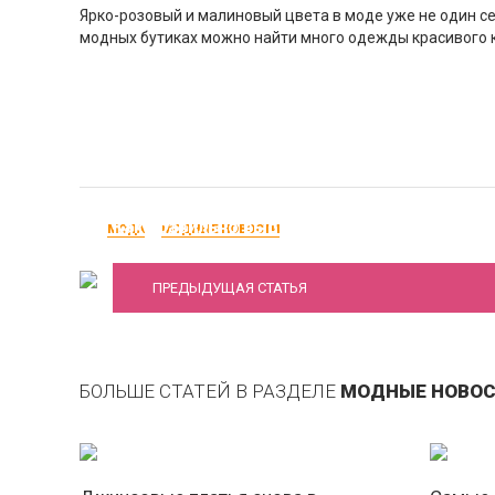
Ярко-розовый и малиновый цвета в моде уже не один се
модных бутиках можно найти много одежды красивого 
Как правильно выбирать духи
МОДА
МОДНЫЕ НОВОСТИ
ПРЕДЫДУЩАЯ СТАТЬЯ
БОЛЬШЕ СТАТЕЙ В РАЗДЕЛЕ
МОДНЫЕ НОВО