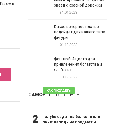
Также в
звезд с красной дорожки
31.01.2023
Какое вечернее платье
подойдет для вашего типа
фигуры
01.12.2022
Фэн-шуй: 4 цвета для
привлечения богатства и
1
изобилие
Таблетки для похудения -
Я
обзор эффективных и
30.11.2022
безопасных
КАК ПОХУДЕТЬ
САМОЕ
ПОПУЛЯРНОЕ
81 комментарий
2
Голубь сидит на балконе или
окне: народные предметы