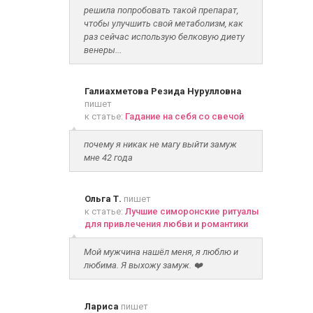
решила попробовать такой препарат,
чтобы улучшить свой метаболизм, как
раз сейчас использую белковую диету
венеры...
Галиахметова Резида Нурулловна
пишет
к статье:
Гадание на себя со свечой
почему я никак не магу выйти замуж
мне 42 года
Ольга Т.
пишет
к статье:
Лучшие симоронские ритуалы
для привлечения любви и романтики
Мой мужчина нашёл меня, я люблю и
любима. Я выхожу замуж. ❤️
Лариса
пишет