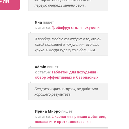
РИЙ
первую очередь меняю свои...
Яна
пишет
к статье:
Грейпфруты для похудения
Я вообще люблю грейпфрут и то, что он
такой полезный в похудении - это ещё
круче! Я когда худею, то с большим...
admin
пишет
к статье:
Таблетки для похудения -
обзор эффективных и безопасных
Без диет и физ нагрузок, не добиться
хорошего результата
Ирина Мирро
пишет
к статье:
L карнитин: принцип действия,
показания и противопоказания