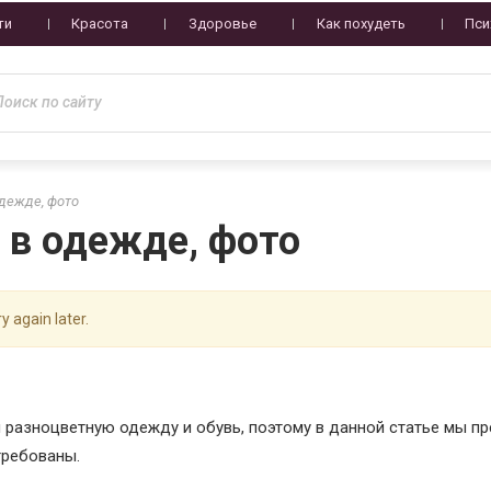
ти
Красота
Здоровье
Как похудеть
Пси
дежде, фото
 в одежде, фото
y again later.
 разноцветную одежду и обувь, поэтому в данной статье мы п
требованы.