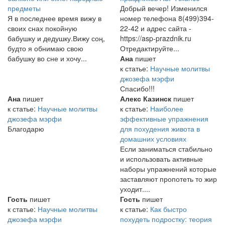
предметы
Добрый вечер! Изменился
Я в последнее время вижу в
номер телефона 8(499)394-
своих снах покойную
22-42 и адрес сайта -
бабушку и дедушку.Вижу соң,
https://asp-prazdnik.ru
будто я обнимаю свою
Отредактируйте...
бабушку во сне и хочу...
Ана
пишет
к статье:
Научные молитвы
джозефа мэрфи
Спасибо!!!
Ана
пишет
Алекс Казинск
пишет
к статье:
Научные молитвы
к статье:
Наиболее
джозефа мэрфи
эффективные упражнения
Благодарю
для похудения живота в
домашних условиях
Если заниматься стабильно
и использовать активные
наборы упражнений которые
заставляют пропотеть то жир
уходит....
Гость
пишет
Гость
пишет
к статье:
Научные молитвы
к статье:
Как быстро
джозефа мэрфи
похудеть подростку: теория