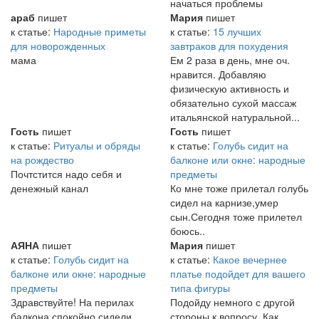
начаться проблемы
араб
пишет
Мария
пишет
к статье:
Народные приметы
к статье:
15 лучших
для новорожденных
завтраков для похудения
мама
Ем 2 раза в день, мне оч.
нравится. Добавляю
физическую активность и
обязательно сухой массаж
итальянской натуральной...
Гость
пишет
Гость
пишет
к статье:
Ритуалы и обряды
к статье:
Голубь сидит на
на рождество
балконе или окне: народные
Почтстится надо себя и
предметы
денежный канал
Ко мне тоже прилетал голубь
сидел на карнизе,умер
сын.Сегодня тоже прилетел
боюсь..
АЯНА
пишет
Мария
пишет
к статье:
Голубь сидит на
к статье:
Какое вечернее
балконе или окне: народные
платье подойдет для вашего
предметы
типа фигуры
Здравствуйте! На перилах
Подойду немного с другой
балкона спокойно сидели
стороны к вопросу. Как