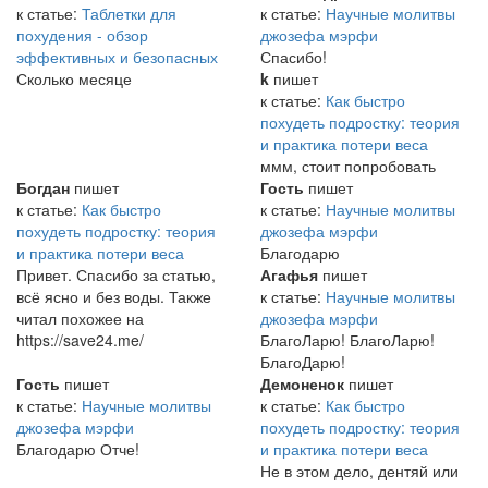
к статье:
Таблетки для
к статье:
Научные молитвы
похудения - обзор
джозефа мэрфи
эффективных и безопасных
Спасибо!
Сколько месяце
k
пишет
к статье:
Как быстро
похудеть подростку: теория
и практика потери веса
ммм, стоит попробовать
Богдан
пишет
Гость
пишет
к статье:
Как быстро
к статье:
Научные молитвы
похудеть подростку: теория
джозефа мэрфи
и практика потери веса
Благодарю
Привет. Спасибо за статью,
Агафья
пишет
всё ясно и без воды. Также
к статье:
Научные молитвы
читал похожее на
джозефа мэрфи
https://save24.me/
БлагоЛарю! БлагоЛарю!
БлагоДарю!
Гость
пишет
Демоненок
пишет
к статье:
Научные молитвы
к статье:
Как быстро
джозефа мэрфи
похудеть подростку: теория
Благодарю Отче!
и практика потери веса
Не в этом дело, дентяй или