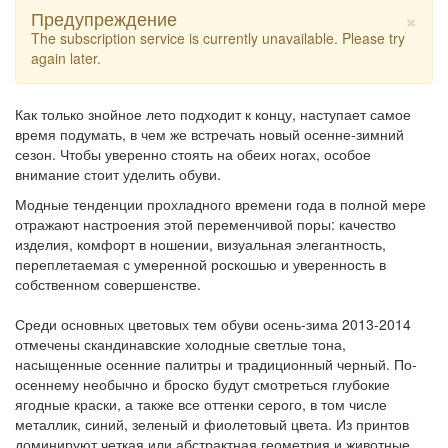
×
Предупреждение
The subscription service is currently unavailable. Please try
again later.
Как только знойное лето подходит к концу, наступает самое
время подумать, в чем же встречать новый осенне-зимний
сезон. Чтобы уверенно стоять на обеих ногах, особое
внимание стоит уделить обуви.
Модные тенденции прохладного времени года в полной мере
отражают настроения этой переменчивой поры: качество
изделия, комфорт в ношении, визуальная элегантность,
переплетаемая с умеренной роскошью и уверенность в
собственном совершенстве.
Среди основных цветовых тем обуви осень-зима 2013-2014
отмечены скандинавские холодные светлые тона,
насыщенные осенние палитры и традиционный черный. По-
осеннему необычно и броско будут смотреться глубокие
ягодные краски, а также все оттенки серого, в том числе
металлик, синий, зеленый и фиолетовый цвета. Из принтов
доминируют четкая или абстрактная геометрия и животные