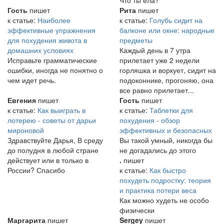
Гость
пишет
Рита
пишет
к статье:
Наиболее
к статье:
Голубь сидит на
эффективные упражнения
балконе или окне: народные
для похудения живота в
предметы
домашних условиях
Каждый день в 7 утра
Исправьте грамматические
прилетает уже 2 недели
ошибки, иногда не понятно о
горляшка и воркует, сидит на
чем идет речь.
подоконнике, прогоняю, она
все равно прилетает...
Евгения
пишет
Гость
пишет
к статье:
Как выиграть в
к статье:
Таблетки для
лотерею - советы от дарьи
похудения - обзор
мироновой
эффективных и безопасных
Здравствуйте Дарья, В среду
Вы такой умный, никогда бы
до полудня в любой стране
не догадались до этого
действует или в только в
.
пишет
России? Спасибо
к статье:
Как быстро
похудеть подростку: теория
и практика потери веса
Как можно худеть не особо
физически
Маргарита
пишет
Sergey
пишет