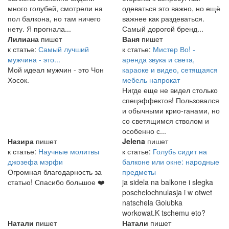
много голубей, смотрели на
одеваться это важно, но ещё
пол балкона, но там ничего
важнее как раздеваться.
нету. Я прогнала...
Самый дорогой бренд...
Лилиана
пишет
Ваня
пишет
к статье:
Самый лучший
к статье:
Мистер Во! -
мужчина - это...
аренда звука и света,
Мой идеал мужчин - это Чон
караоке и видео, сетящаяся
Хосок.
мебель напрокат
Нигде еще не видел столько
спецэффектов! Пользовался
и обычными крио-ганами, но
со светящимся стволом и
особенно с...
Назира
пишет
Jelena
пишет
к статье:
Научные молитвы
к статье:
Голубь сидит на
джозефа мэрфи
балконе или окне: народные
Огромная благодарность за
предметы
статью! Спасибо большое ❤️
ja sidela na balkone i slegka
poschelochnulasja i w otwet
natschela Golubka
workowat.K tschemu eto?
Натали
пишет
Натали
пишет