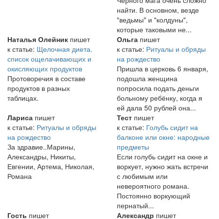
найти. В основном, везде
"ведьмы" и "колдуны",
которые таковыми не...
Наталья Олейник
пишет
Ольга
пишет
к статье:
Щелочная диета.
к статье:
Ритуалы и обряды
список ощелачивающих и
на рождество
окисляющих продуктов
Пришла в церковь 6 января,
Протоворечия в составе
подошла женщина
продуктов в разных
попросила подать деньги
таблицах.
больному ребёнку, когда я
ей дала 50 рублей она...
Лариса
пишет
Тест
пишет
к статье:
Ритуалы и обряды
к статье:
Голубь сидит на
на рождество
балконе или окне: народные
За здравие..Марины,
предметы
Александры, Никиты,
Если голубь сидит на окне и
Евгении, Артема, Николая,
воркует, нужно жать встречи
Романа
с любимым или
невероятного романа.
Постоянно воркующий
пернатый...
Гость
пишет
Александр
пишет