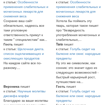
к статье:
Особенности
к статье:
Особенности
применения слабительных и
применения слабительных и
мочегонных лекарств для
мочегонных лекарств для
снижения веса
снижения веса
Сохраню ваш сайт
Хотела бы поймать эту
обязательно, надеюсь все
тварь, каторая такое пишет
таки уголовную
про "безвредность
ответственность примут к
употребления мочегонных и
таким " специалистам" как...
слабительных,...
Гость
пишет
Tara
пишет
к статье:
Щелочная диета.
к статье:
Голубь сидит на
список ощелачивающих и
балконе или окне: народные
окисляющих продуктов
предметы
На каждом сайте все по-
Ну это же символизм, как
разному....
сонник: это значит одно из
следующих возможностей -
быстрый карьерный рост,
путешествие на...
Вероника
пишет
Гость
пишет
к статье:
Научные молитвы
к статье:
Голубь сидит на
джозефа мэрфи
балконе или окне: народные
Благодарю за ваши молитвы
предметы
они помогают людям найти
Голуб сел в мангал