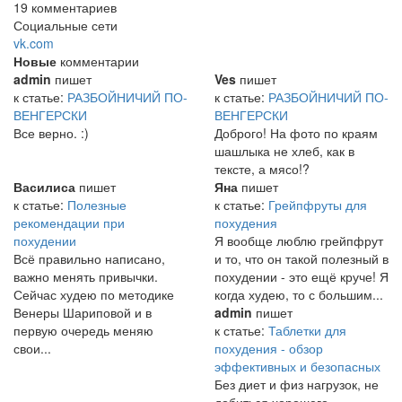
19 комментариев
Социальные сети
vk.com
Новые
комментарии
admin
пишет
Ves
пишет
к статье:
РАЗБОЙНИЧИЙ ПО-
к статье:
РАЗБОЙНИЧИЙ ПО-
ВЕНГЕРСКИ
ВЕНГЕРСКИ
Все верно. :)
Доброго! На фото по краям
шашлыка не хлеб, как в
тексте, а мясо!?
Василиса
пишет
Яна
пишет
к статье:
Полезные
к статье:
Грейпфруты для
рекомендации при
похудения
похудении
Я вообще люблю грейпфрут
Всё правильно написано,
и то, что он такой полезный в
важно менять привычки.
похудении - это ещё круче! Я
Сейчас худею по методике
когда худею, то с большим...
Венеры Шариповой и в
admin
пишет
первую очередь меняю
к статье:
Таблетки для
свои...
похудения - обзор
эффективных и безопасных
Без диет и физ нагрузок, не
добиться хорошего