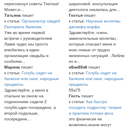
переплюнул советы Тиктока!
шариповой. консультация
Может,и...
диетолога оказалась для...
Татьяна
пишет
Гостья
пишет
к статье:
Организатор свадеб
к статье:
Научные молитвы
Екатерина Акимова
джозефа мэрфи
Уже во время первой
Здравствуйте, очень
встречи с руководителем
замечательные молитвы ,
Лавки чудес мы просто
которые спасают меня и
влюбились в идею
мою семью от трудно
организации свадьбы в
жизненных ситуаций . Люблю
особняке...
их и...
Марина
пишет
н5нн55н6
пишет
к статье:
Голубь сидит на
к статье:
Голубь сидит на
балконе или окне: народные
балконе или окне: народные
предметы
предметы
Здравствуйте, у меня в
55а75
спальни за окном на
Гость
пишет
подоконнике сидели 2
к статье:
Как быстро
голубя,один посередине, а
похудеть подростку: теория
второй подальше,
и практика потери веса
посередине...
это физически не
возможно,иначе могут