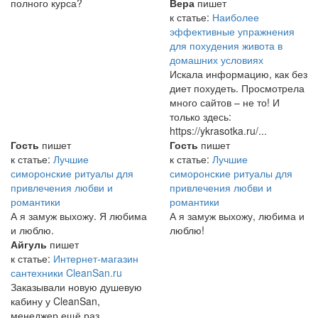
полного курса?
Вера
пишет
к статье:
Наиболее
эффективные упражнения
для похудения живота в
домашних условиях
Искала информацию, как без
диет похудеть. Просмотрела
много сайтов – не то! И
только здесь:
https://ykrasotka.ru/...
Гость
пишет
Гость
пишет
к статье:
Лучшие
к статье:
Лучшие
симоронские ритуалы для
симоронские ритуалы для
привлечения любви и
привлечения любви и
романтики
романтики
А я замуж выхожу. Я любима
А я замуж выхожу, любима и
и люблю.
люблю!
Айгуль
пишет
к статье:
Интернет-магазин
сантехники CleanSan.ru
Заказывали новую душевую
кабину у CleanSan,
менеджер ещё раз,