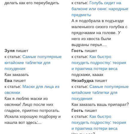
делать как его переубедить
к статье:
Голубь сидит на
балконе или окне: народные
предметы
А я подобрала в подъезде
маленького сизого голубка с
прядочками на голове. У
него из хвоста были
выдраны перья....
Зуля
пишет
Гость
пишет
к статье:
Самые популярные
к статье:
Как быстро
китайские таблетки для
похудеть подростку: теория
похудения
и практика потери веса
Как заказать
подскажи, кааак
Ева
пишет
Незабудка
пишет
к статье:
Маски для лица из
к статье:
Самые популярные
овсянки
китайские таблетки для
Как я люблю маски из
похудения
овсянки! Лицо после них
Как заказать вашь припарат?
гладкое, приятно потрогать.
Гость
пишет
Искала хорошую подборку и
к статье:
Как быстро
нашла вот здесь:...
похудеть подростку: теория
и практика потери веса
Что ты ела?