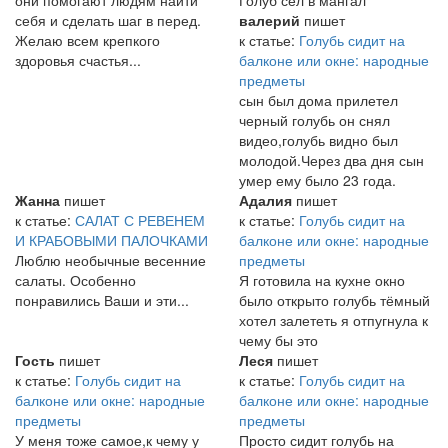
себя и сделать шаг в перед.
валерий
пишет
Желаю всем крепкого
к статье:
Голубь сидит на
здоровья счастья...
балконе или окне: народные
предметы
сын был дома прилетел
черный голубь он снял
видео,голубь видно был
молодой.Через два дня сын
умер ему было 23 года.
Жанна
пишет
Адалия
пишет
к статье:
САЛАТ С РЕВЕНЕМ
к статье:
Голубь сидит на
И КРАБОВЫМИ ПАЛОЧКАМИ
балконе или окне: народные
Люблю необычные весенние
предметы
салаты. Особенно
Я готовила на кухне окно
понравились Ваши и эти...
было открыто голубь тёмный
хотел залететь я отпугнула к
чему бы это
Гость
пишет
Леся
пишет
к статье:
Голубь сидит на
к статье:
Голубь сидит на
балконе или окне: народные
балконе или окне: народные
предметы
предметы
У меня тоже самое,к чему у
Просто сидит голубь на