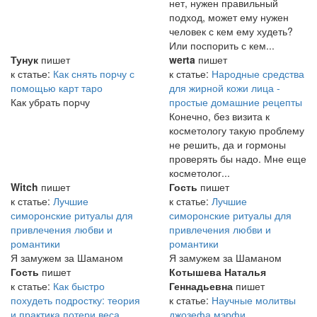
нет, нужен правильный
подход, может ему нужен
человек с кем ему худеть?
Или поспорить с кем...
Тунук
пишет
werta
пишет
к статье:
Как снять порчу с
к статье:
Народные средства
помощью карт таро
для жирной кожи лица -
Как убрать порчу
простые домашние рецепты
Конечно, без визита к
косметологу такую проблему
не решить, да и гормоны
проверять бы надо. Мне еще
косметолог...
Witch
пишет
Гость
пишет
к статье:
Лучшие
к статье:
Лучшие
симоронские ритуалы для
симоронские ритуалы для
привлечения любви и
привлечения любви и
романтики
романтики
Я замужем за Шаманом
Я замужем за Шаманом
Гость
пишет
Котышева Наталья
к статье:
Как быстро
Геннадьевна
пишет
похудеть подростку: теория
к статье:
Научные молитвы
и практика потери веса
джозефа мэрфи