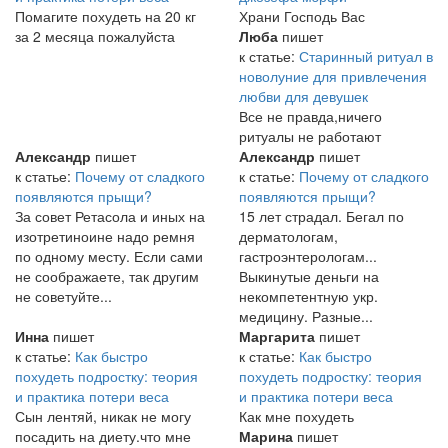
Помагите похудеть на 20 кг
Храни Господь Вас
за 2 месяца пожалуйста
Люба
пишет
к статье:
Старинный ритуал в
новолуние для привлечения
любви для девушек
Все не правда,ничего
ритуалы не работают
Александр
пишет
Александр
пишет
к статье:
Почему от сладкого
к статье:
Почему от сладкого
появляются прыщи?
появляются прыщи?
За совет Ретасола и иных на
15 лет страдал. Бегал по
изотретиноине надо ремня
дерматологам,
по одному месту. Если сами
гастроэнтерологам...
не соображаете, так другим
Выкинутые деньги на
не советуйте...
некомпетентную укр.
медицину. Разные...
Инна
пишет
Маргарита
пишет
к статье:
Как быстро
к статье:
Как быстро
похудеть подростку: теория
похудеть подростку: теория
и практика потери веса
и практика потери веса
Сын лентяй, никак не могу
Как мне похудеть
посадить на диету.что мне
Марина
пишет