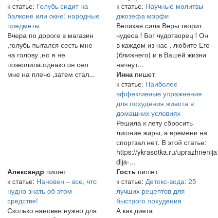
к статье:
Голубь сидит на
к статье:
Научные молитвы
балконе или окне: народные
джозефа мэрфи
предметы
Великая сила Веры творит
Вчера по дороге в магазин
чудеса ! Бог чудотворец ! Он
,голубь пытался сесть мне
в каждом из нас , любите Его
на голову ,но я не
(ближнего) и в Вашей жизни
позволила,однако он сел
начнут...
мне на плечо ,затем стал...
Инна
пишет
к статье:
Наиболее
эффективные упражнения
для похудения живота в
домашних условиях
Решила к лету сбросить
лишние жиры, а времени на
спортзал нет. В этой статье:
https://ykrasotka.ru/uprazhnenija
dlja-...
Александр
пишет
Гость
пишет
к статье:
Нановен – все, что
к статье:
Детокс-вода: 25
нудно знать об этом
лучших рецептов для
средстве!
быстрого похудения
Сколько нановен нужно для
А как диета