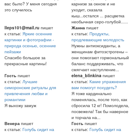
вас было? У меня сегодня
карнизе за окном и не
это случилось
уходит, сказала
кыш...остался ... расцветка
необычная серо-голубой......
lleps101@mail.ru
пишет
Жанна
пишет
к статье:
Яркие осенние
к статье:
Продукты,
картинки и фотографии -
продлевающие молодость
природа осенью, осенние
Нужны антиоксиданты, а
пейзажи
женщинам фитоэстрогены –
Спасибо большое за
они помогают гормональный
прекрасные картины!
баланс поддерживать, что
смягчает наступление...
Гость
пишет
elena_blinkina
пишет
к статье:
Лучшие
к статье:
Какие упражнения
симоронские ритуалы для
вам помогут похудеть?
привлечения любви и
Я тоже кардинально
романтики
поменялась, после того, как
Я выхожу замуж
сбросила 12 кг! Помолодела,
посвежела! Так бы наверное
и торчала на...
Венера
пишет
Гость
пишет
к статье:
Голубь сидит на
к статье:
Голубь сидит на