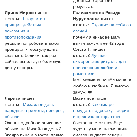
результата
Ирина Мирро
пишет
Галиахметова Резида
к статье:
L карнитин:
Нурулловна
пишет
принцип действия,
к статье:
Гадание на себя со
показания и
свечой
противопоказания
почему я никак не магу
решила попробовать такой
выйти замуж мне 42 года
препарат, чтобы улучшить
Ольга Т.
пишет
свой метаболизм, как раз
к статье:
Лучшие
сейчас использую белковую
симоронские ритуалы для
диету венеры...
привлечения любви и
романтики
Мой мужчина нашёл меня, я
люблю и любима. Я выхожу
замуж. ❤️
Лариса
пишет
Василиса
пишет
к статье:
Михайлов день -
к статье:
Как быстро
народные приметы, поверья,
похудеть подростку: теория
обычаи
и практика потери веса
Очень подробное описание
быстро не стоит вообще
обычая на Михайлов день.2-
худеть. у меня племяннице
3ведра вина и в гости ,прямо
смогла на диете венеры