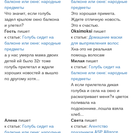
балконе или окне: народные
балконе или окне: народные
предметы
предметы
Что значит, если голубь
Это хорошая примета.
задел крылом окно балкона
Ждите отличную новость.
и улетел?
Это к счастью.
Гость
пишет
Oksimoksi
пишет
к статье:
Голубь сидит на
к статье:
Домашние маски
балконе или окне: народные
для выпрямления волос
предметы
Хна-это не реальная
а у нас умерла мама двоих
помощь волосам
детей ей было 32г тоже
Милая
пишет
голубь прилетал и ждали
к статье:
Голубь сидит на
хороших новостей а вышло
балконе или окне: народные
по другому хотя...
предметы
А если прилетела дикая
голубка и села на окно и
расматривает меня?я цветок
поливала на
подоконнике..пошла взяла
хлеб...
Алена
пишет
Света
пишет
к статье:
Голубь сидит на
к статье:
Агентство
балконе или окне: народные
праздников ASP Alliance