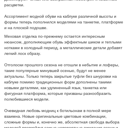
расцветки.
Ассортимент модной обуви на каблуке различной высоты и
формы теперь пополнился моделями на танкетке, платформе
и на плоской подошве.
Меховая отделка по-прежнему остается интересным
нюансом, дополняющим обувь эффектным шиком и теплыми
нотками в холодный период, а металлические детали добавят
легкий лоск образу.
Отголоски прошлого сезона не отошли в небытие и лоферы,
такие популярные минувшей осенью, будут не менее
актуальны. Только теперь закрытые туфли без шнуровки на
каблуке помимо традиционных форм дополнены такими
новыми деталями, как удлиненный язык, танкетка или
фигурная платформа, которые призваны разнообразить
полюбившиеся модели.
Очевидная любовь модниц к ботильонам в полной мере
взаимна. Новые оригинальные цветовые комбинации,
сложные формы и, конечно же, абсолютная свобода выбора
моделей превзойдут самые невероятные ожидания осени и