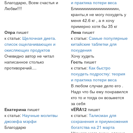
Благодарю, Всем счастья и
и практика потери веса
Любви!!!!
Блииииииииииииииииин,
кранты,я не могу похудеть у
меня 42.6 кг , а я хочу
примерно хотя бы 35 кг
Опра
пишет
Лена
пишет
к статье:
Щелочная диета.
к статье:
Самые популярные
список ощелачивающих и
китайские таблетки для
окисляющих продуктов
похудения
Очевидно автор не читал
Хочу худеть
написанное столько
Гость
пишет
противоречий....
к статье:
Как быстро
похудеть подростку: теория
и практика потери веса
В любом случае дело его .
Надо что бы ему понравился
кто то и тогда он возьмется
за себя
Екатерина
пишет
vERA12
пишет
к статье:
Научные молитвы
к статье:
Талисман для
джозефа мэрфи
сохранения и приумножения
Благодарю
богатства на 21 марта
Чёрного мага очень сложно