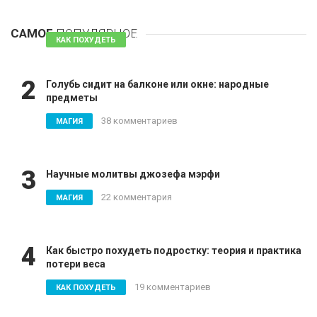
1
Таблетки для похудения - обзор эффективных и
безопасных
САМОЕ
ПОПУЛЯРНОЕ
81 комментарий
КАК ПОХУДЕТЬ
2
Голубь сидит на балконе или окне: народные
предметы
38 комментариев
МАГИЯ
3
Научные молитвы джозефа мэрфи
22 комментария
МАГИЯ
4
Как быстро похудеть подростку: теория и практика
потери веса
19 комментариев
КАК ПОХУДЕТЬ