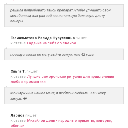
решила попробовать такой препарат, чтобы улучшить свой
метаболизм, как раз сейчас использую белковую диету
венеры...
Галиахметова Резида Нурулловна
пишет
к статье:
Гадание на себя со свечой
почему я никак не магу выйти замуж мне 42 года
Ольга Т.
пишет
к статье:
Лучшие симоронские ритуалы для привлечения
любви и романтики
Мой мужчина нашёл меня, я люблю и любима. Я выхожу
замуж. ❤️
Лариса
пишет
к статье:
Михайлов день - народные приметы, поверья,
обычаи