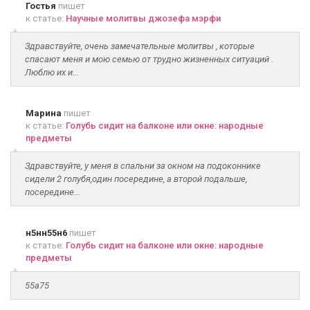
Гостья
пишет
к статье:
Научные молитвы джозефа мэрфи
Здравствуйте, очень замечательные молитвы , которые
спасают меня и мою семью от трудно жизненных ситуаций .
Люблю их и...
Марина
пишет
к статье:
Голубь сидит на балконе или окне: народные
предметы
Здравствуйте, у меня в спальни за окном на подоконнике
сидели 2 голубя,один посередине, а второй подальше,
посередине...
н5нн55н6
пишет
к статье:
Голубь сидит на балконе или окне: народные
предметы
55а75