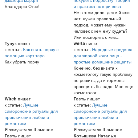
Благодарю Отче!
и практика потери веса
Не в этом дело, дентяй или
нет, нужен правильный
подход, может ему нужен
человек с кем ему худеть?
Или поспорить с кем...
Тунук
пишет
werta
пишет
к статье:
Как снять порчу с
к статье:
Народные средства
помощью карт таро
для жирной кожи лица -
Как убрать порчу
простые домашние рецепты
Конечно, без визита к
косметологу такую проблему
не решить, да и гормоны
проверять бы надо. Мне еще
косметолог...
Witch
пишет
Гость
пишет
к статье:
Лучшие
к статье:
Лучшие
симоронские ритуалы для
симоронские ритуалы для
привлечения любви и
привлечения любви и
романтики
романтики
Я замужем за Шаманом
Я замужем за Шаманом
Гость
пишет
Котышева Наталья