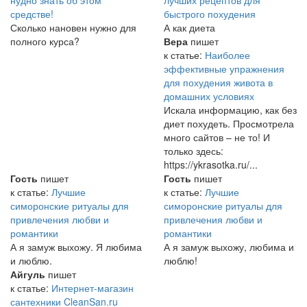
средстве!
быстрого похудения
Сколько нановен нужно для
А как диета
полного курса?
Вера
пишет
к статье:
Наиболее
эффективные упражнения
для похудения живота в
домашних условиях
Искала информацию, как без
диет похудеть. Просмотрела
много сайтов – не то! И
только здесь:
https://ykrasotka.ru/...
Гость
пишет
Гость
пишет
к статье:
Лучшие
к статье:
Лучшие
симоронские ритуалы для
симоронские ритуалы для
привлечения любви и
привлечения любви и
романтики
романтики
А я замуж выхожу. Я любима
А я замуж выхожу, любима и
и люблю.
люблю!
Айгуль
пишет
к статье:
Интернет-магазин
сантехники CleanSan.ru