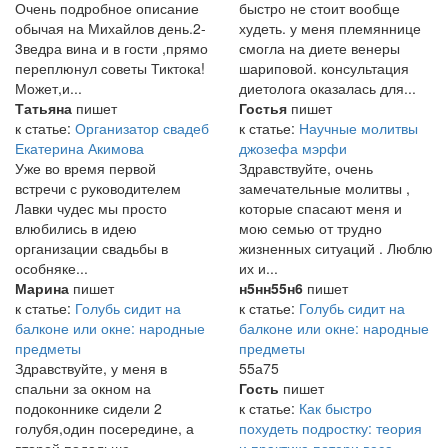
Очень подробное описание
быстро не стоит вообще
обычая на Михайлов день.2-
худеть. у меня племяннице
3ведра вина и в гости ,прямо
смогла на диете венеры
переплюнул советы Тиктока!
шариповой. консультация
Может,и...
диетолога оказалась для...
Татьяна
пишет
Гостья
пишет
к статье:
Организатор свадеб
к статье:
Научные молитвы
Екатерина Акимова
джозефа мэрфи
Уже во время первой
Здравствуйте, очень
встречи с руководителем
замечательные молитвы ,
Лавки чудес мы просто
которые спасают меня и
влюбились в идею
мою семью от трудно
организации свадьбы в
жизненных ситуаций . Люблю
особняке...
их и...
Марина
пишет
н5нн55н6
пишет
к статье:
Голубь сидит на
к статье:
Голубь сидит на
балконе или окне: народные
балконе или окне: народные
предметы
предметы
Здравствуйте, у меня в
55а75
спальни за окном на
Гость
пишет
подоконнике сидели 2
к статье:
Как быстро
голубя,один посередине, а
похудеть подростку: теория
второй подальше,
и практика потери веса