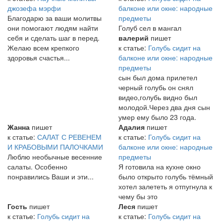
джозефа мэрфи
балконе или окне: народные
Благодарю за ваши молитвы
предметы
они помогают людям найти
Голуб сел в мангал
себя и сделать шаг в перед.
валерий
пишет
Желаю всем крепкого
к статье:
Голубь сидит на
здоровья счастья...
балконе или окне: народные
предметы
сын был дома прилетел
черный голубь он снял
видео,голубь видно был
молодой.Через два дня сын
умер ему было 23 года.
Жанна
пишет
Адалия
пишет
к статье:
САЛАТ С РЕВЕНЕМ
к статье:
Голубь сидит на
И КРАБОВЫМИ ПАЛОЧКАМИ
балконе или окне: народные
Люблю необычные весенние
предметы
салаты. Особенно
Я готовила на кухне окно
понравились Ваши и эти...
было открыто голубь тёмный
хотел залететь я отпугнула к
чему бы это
Гость
пишет
Леся
пишет
к статье:
Голубь сидит на
к статье:
Голубь сидит на