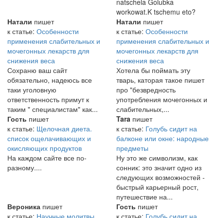
natschela Golubka
workowat.K tschemu eto?
Натали
пишет
Натали
пишет
к статье:
Особенности
к статье:
Особенности
применения слабительных и
применения слабительных и
мочегонных лекарств для
мочегонных лекарств для
снижения веса
снижения веса
Сохраню ваш сайт
Хотела бы поймать эту
обязательно, надеюсь все
тварь, каторая такое пишет
таки уголовную
про "безвредность
ответственность примут к
употребления мочегонных и
таким " специалистам" как...
слабительных,...
Гость
пишет
Tara
пишет
к статье:
Щелочная диета.
к статье:
Голубь сидит на
список ощелачивающих и
балконе или окне: народные
окисляющих продуктов
предметы
На каждом сайте все по-
Ну это же символизм, как
разному....
сонник: это значит одно из
следующих возможностей -
быстрый карьерный рост,
путешествие на...
Вероника
пишет
Гость
пишет
к статье:
Научные молитвы
к статье:
Голубь сидит на