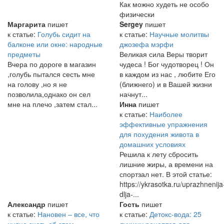
Как можно худеть не особо
физически
Маргарита
пишет
Sergey
пишет
к статье:
Голубь сидит на
к статье:
Научные молитвы
балконе или окне: народные
джозефа мэрфи
предметы
Великая сила Веры творит
Вчера по дороге в магазин
чудеса ! Бог чудотворец ! Он
,голубь пытался сесть мне
в каждом из нас , любите Его
на голову ,но я не
(ближнего) и в Вашей жизни
позволила,однако он сел
начнут...
мне на плечо ,затем стал...
Инна
пишет
к статье:
Наиболее
эффективные упражнения
для похудения живота в
домашних условиях
Решила к лету сбросить
лишние жиры, а времени на
спортзал нет. В этой статье:
https://ykrasotka.ru/uprazhnenija
dlja-...
Александр
пишет
Гость
пишет
к статье:
Нановен – все, что
к статье:
Детокс-вода: 25
нудно знать об этом
лучших рецептов для