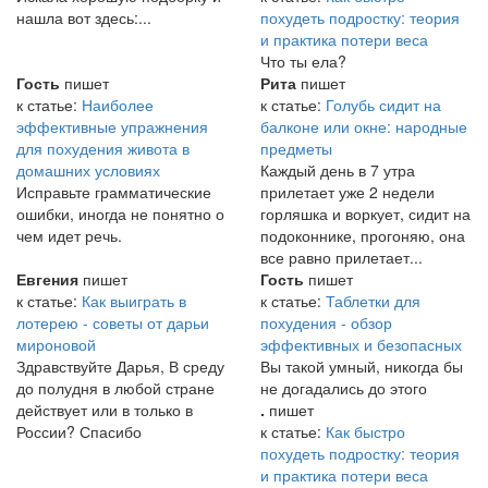
нашла вот здесь:...
похудеть подростку: теория
и практика потери веса
Что ты ела?
Гость
пишет
Рита
пишет
к статье:
Наиболее
к статье:
Голубь сидит на
эффективные упражнения
балконе или окне: народные
для похудения живота в
предметы
домашних условиях
Каждый день в 7 утра
Исправьте грамматические
прилетает уже 2 недели
ошибки, иногда не понятно о
горляшка и воркует, сидит на
чем идет речь.
подоконнике, прогоняю, она
все равно прилетает...
Евгения
пишет
Гость
пишет
к статье:
Как выиграть в
к статье:
Таблетки для
лотерею - советы от дарьи
похудения - обзор
мироновой
эффективных и безопасных
Здравствуйте Дарья, В среду
Вы такой умный, никогда бы
до полудня в любой стране
не догадались до этого
действует или в только в
.
пишет
России? Спасибо
к статье:
Как быстро
похудеть подростку: теория
и практика потери веса