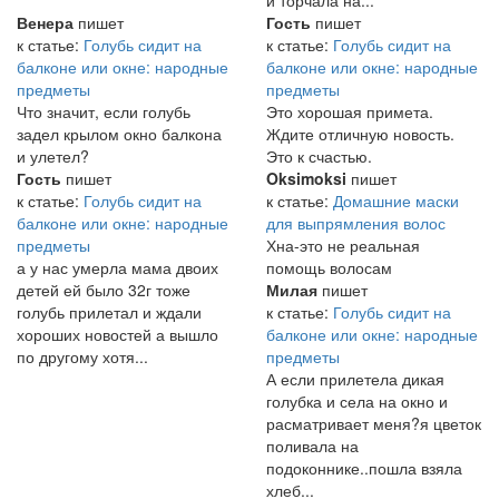
Венера
пишет
Гость
пишет
к статье:
Голубь сидит на
к статье:
Голубь сидит на
балконе или окне: народные
балконе или окне: народные
предметы
предметы
Что значит, если голубь
Это хорошая примета.
задел крылом окно балкона
Ждите отличную новость.
и улетел?
Это к счастью.
Гость
пишет
Oksimoksi
пишет
к статье:
Голубь сидит на
к статье:
Домашние маски
балконе или окне: народные
для выпрямления волос
предметы
Хна-это не реальная
а у нас умерла мама двоих
помощь волосам
детей ей было 32г тоже
Милая
пишет
голубь прилетал и ждали
к статье:
Голубь сидит на
хороших новостей а вышло
балконе или окне: народные
по другому хотя...
предметы
А если прилетела дикая
голубка и села на окно и
расматривает меня?я цветок
поливала на
подоконнике..пошла взяла
хлеб...