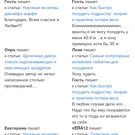
Гость
пишет
Гость
пишет
к статье:
Научные молитвы
к статье:
Как быстро
джозефа мэрфи
похудеть подростку: теория
Благодарю, Всем счастья и
и практика потери веса
Любви!!!!
Блииииииииииииииииин,
кранты,я не могу похудеть у
меня 42.6 кг , а я хочу
примерно хотя бы 35 кг
Опра
пишет
Лена
пишет
к статье:
Щелочная диета.
к статье:
Самые популярные
список ощелачивающих и
китайские таблетки для
окисляющих продуктов
похудения
Очевидно автор не читал
Хочу худеть
написанное столько
Гость
пишет
противоречий....
к статье:
Как быстро
похудеть подростку: теория
и практика потери веса
В любом случае дело его .
Надо что бы ему понравился
кто то и тогда он возьмется
за себя
Екатерина
пишет
vERA12
пишет
к статье:
Научные молитвы
к статье:
Талисман для