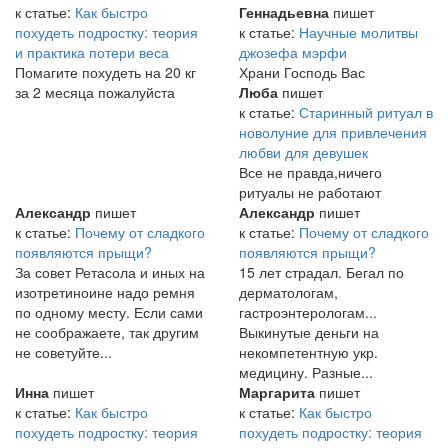
к статье:
Как быстро
Геннадьевна
пишет
похудеть подростку: теория
к статье:
Научные молитвы
и практика потери веса
джозефа мэрфи
Помагите похудеть на 20 кг
Храни Господь Вас
за 2 месяца пожалуйста
Люба
пишет
к статье:
Старинный ритуал в
новолуние для привлечения
любви для девушек
Все не правда,ничего
ритуалы не работают
Александр
пишет
Александр
пишет
к статье:
Почему от сладкого
к статье:
Почему от сладкого
появляются прыщи?
появляются прыщи?
За совет Ретасола и иных на
15 лет страдал. Бегал по
изотретиноине надо ремня
дерматологам,
по одному месту. Если сами
гастроэнтерологам...
не соображаете, так другим
Выкинутые деньги на
не советуйте...
некомпетентную укр.
медицину. Разные...
Инна
пишет
Маргарита
пишет
к статье:
Как быстро
к статье:
Как быстро
похудеть подростку: теория
похудеть подростку: теория