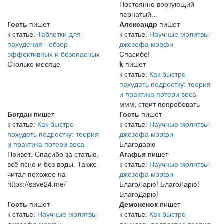
Постоянно воркующий
пернатый...
Гость
пишет
Александр
пишет
к статье:
Таблетки для
к статье:
Научные молитвы
похудения - обзор
джозефа мэрфи
эффективных и безопасных
Спасибо!
Сколько месяце
k
пишет
к статье:
Как быстро
похудеть подростку: теория
и практика потери веса
ммм, стоит попробовать
Богдан
пишет
Гость
пишет
к статье:
Как быстро
к статье:
Научные молитвы
похудеть подростку: теория
джозефа мэрфи
и практика потери веса
Благодарю
Привет. Спасибо за статью,
Агафья
пишет
всё ясно и без воды. Также
к статье:
Научные молитвы
читал похожее на
джозефа мэрфи
https://save24.me/
БлагоЛарю! БлагоЛарю!
БлагоДарю!
Гость
пишет
Демоненок
пишет
к статье:
Научные молитвы
к статье:
Как быстро
джозефа мэрфи
похудеть подростку: теория