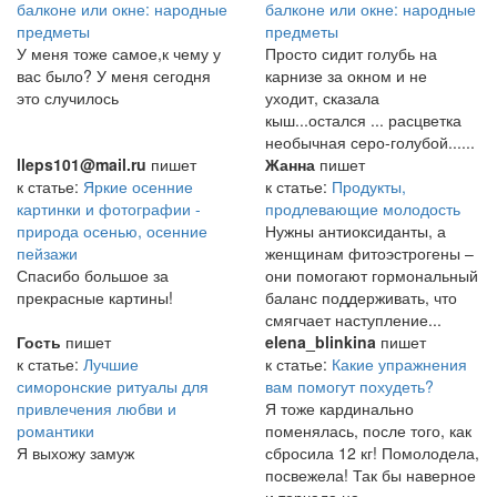
балконе или окне: народные
балконе или окне: народные
предметы
предметы
У меня тоже самое,к чему у
Просто сидит голубь на
вас было? У меня сегодня
карнизе за окном и не
это случилось
уходит, сказала
кыш...остался ... расцветка
необычная серо-голубой......
lleps101@mail.ru
пишет
Жанна
пишет
к статье:
Яркие осенние
к статье:
Продукты,
картинки и фотографии -
продлевающие молодость
природа осенью, осенние
Нужны антиоксиданты, а
пейзажи
женщинам фитоэстрогены –
Спасибо большое за
они помогают гормональный
прекрасные картины!
баланс поддерживать, что
смягчает наступление...
Гость
пишет
elena_blinkina
пишет
к статье:
Лучшие
к статье:
Какие упражнения
симоронские ритуалы для
вам помогут похудеть?
привлечения любви и
Я тоже кардинально
романтики
поменялась, после того, как
Я выхожу замуж
сбросила 12 кг! Помолодела,
посвежела! Так бы наверное
и торчала на...