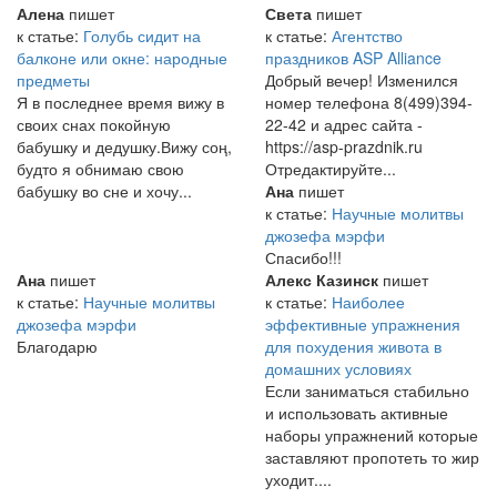
Алена
пишет
Света
пишет
к статье:
Голубь сидит на
к статье:
Агентство
балконе или окне: народные
праздников ASP Alliance
предметы
Добрый вечер! Изменился
Я в последнее время вижу в
номер телефона 8(499)394-
своих снах покойную
22-42 и адрес сайта -
бабушку и дедушку.Вижу соң,
https://asp-prazdnik.ru
будто я обнимаю свою
Отредактируйте...
бабушку во сне и хочу...
Ана
пишет
к статье:
Научные молитвы
джозефа мэрфи
Спасибо!!!
Ана
пишет
Алекс Казинск
пишет
к статье:
Научные молитвы
к статье:
Наиболее
джозефа мэрфи
эффективные упражнения
Благодарю
для похудения живота в
домашних условиях
Если заниматься стабильно
и использовать активные
наборы упражнений которые
заставляют пропотеть то жир
уходит....