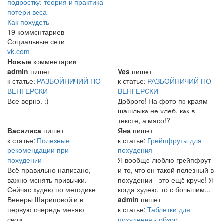
подростку: теория и практика
потери веса
Как похудеть
19 комментариев
Социальные сети
vk.com
Новые
комментарии
admin
пишет
Ves
пишет
к статье:
РАЗБОЙНИЧИЙ ПО-
к статье:
РАЗБОЙНИЧИЙ ПО-
ВЕНГЕРСКИ
ВЕНГЕРСКИ
Все верно. :)
Доброго! На фото по краям
шашлыка не хлеб, как в
тексте, а мясо!?
Василиса
пишет
Яна
пишет
к статье:
Полезные
к статье:
Грейпфруты для
рекомендации при
похудения
похудении
Я вообще люблю грейпфрут
Всё правильно написано,
и то, что он такой полезный в
важно менять привычки.
похудении - это ещё круче! Я
Сейчас худею по методике
когда худею, то с большим...
Венеры Шариповой и в
admin
пишет
первую очередь меняю
к статье:
Таблетки для
свои...
похудения - обзор