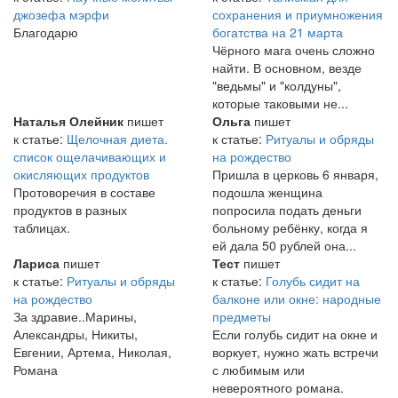
джозефа мэрфи
сохранения и приумножения
Благодарю
богатства на 21 марта
Чёрного мага очень сложно
найти. В основном, везде
"ведьмы" и "колдуны",
которые таковыми не...
Наталья Олейник
пишет
Ольга
пишет
к статье:
Щелочная диета.
к статье:
Ритуалы и обряды
список ощелачивающих и
на рождество
окисляющих продуктов
Пришла в церковь 6 января,
Протоворечия в составе
подошла женщина
продуктов в разных
попросила подать деньги
таблицах.
больному ребёнку, когда я
ей дала 50 рублей она...
Лариса
пишет
Тест
пишет
к статье:
Ритуалы и обряды
к статье:
Голубь сидит на
на рождество
балконе или окне: народные
За здравие..Марины,
предметы
Александры, Никиты,
Если голубь сидит на окне и
Евгении, Артема, Николая,
воркует, нужно жать встречи
Романа
с любимым или
невероятного романа.