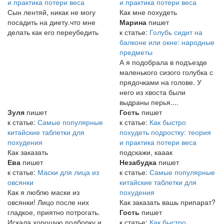
и практика потери веса
и практика потери веса
Сын лентяй, никак не могу
Как мне похудеть
посадить на диету.что мне
Марина
пишет
делать как его переубедить
к статье:
Голубь сидит на
балконе или окне: народные
предметы
А я подобрала в подъезде
маленького сизого голубка с
прядочками на голове. У
него из хвоста были
выдраны перья....
Зуля
пишет
Гость
пишет
к статье:
Самые популярные
к статье:
Как быстро
китайские таблетки для
похудеть подростку: теория
похудения
и практика потери веса
Как заказать
подскажи, кааак
Ева
пишет
Незабудка
пишет
к статье:
Маски для лица из
к статье:
Самые популярные
овсянки
китайские таблетки для
Как я люблю маски из
похудения
овсянки! Лицо после них
Как заказать вашь припарат?
гладкое, приятно потрогать.
Гость
пишет
Искала хорошую подборку и
к статье:
Как быстро