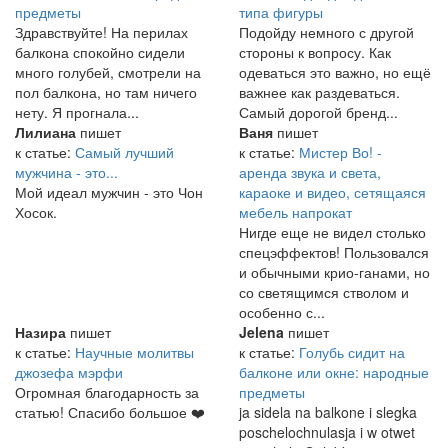
предметы
типа фигуры
Здравствуйте! На перилах
Подойду немного с другой
балкона спокойно сидели
стороны к вопросу. Как
много голубей, смотрели на
одеваться это важно, но ещё
пол балкона, но там ничего
важнее как раздеваться.
нету. Я прогнала...
Самый дорогой бренд...
Лилиана
пишет
Ваня
пишет
к статье:
Самый лучший
к статье:
Мистер Во! -
мужчина - это...
аренда звука и света,
Мой идеал мужчин - это Чон
караоке и видео, сетящаяся
Хосок.
мебель напрокат
Нигде еще не видел столько
спецэффектов! Пользовался
и обычными крио-ганами, но
со светящимся стволом и
особенно с...
Назира
пишет
Jelena
пишет
к статье:
Научные молитвы
к статье:
Голубь сидит на
джозефа мэрфи
балконе или окне: народные
Огромная благодарность за
предметы
статью! Спасибо большое ❤️
ja sidela na balkone i slegka
poschelochnulasja i w otwet