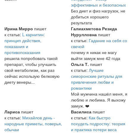
эффективных и безопасных
Без диет и физ нагрузок, не
добиться хорошего
результата
Ирина Мирро
пишет
Галиахметова Резида
к статье:
L карнитин:
Нурулловна
пишет
принцип действия,
к статье:
Гадание на себя со
показания и
свечой
противопоказания
почему я никак не магу
решила попробовать такой
выйти замуж мне 42 года
препарат, чтобы улучшить
Ольга Т.
пишет
свой метаболизм, как раз
к статье:
Лучшие
сейчас использую белковую
симоронские ритуалы для
диету венеры...
привлечения любви и
романтики
Мой мужчина нашёл меня, я
люблю и любима. Я выхожу
замуж. ❤️
Лариса
пишет
Василиса
пишет
к статье:
Михайлов день -
к статье:
Как быстро
народные приметы, поверья,
похудеть подростку: теория
обычаи
и практика потери веса