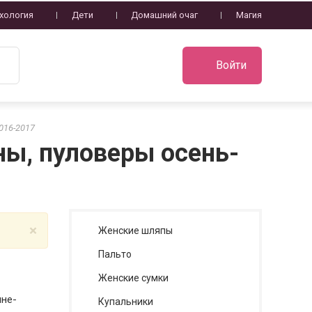
хология
Дети
Домашний очаг
Магия
Войти
016-2017
ы, пуловеры осень-
×
Женские шляпы
Пальто
Женские сумки
нне-
Купальники