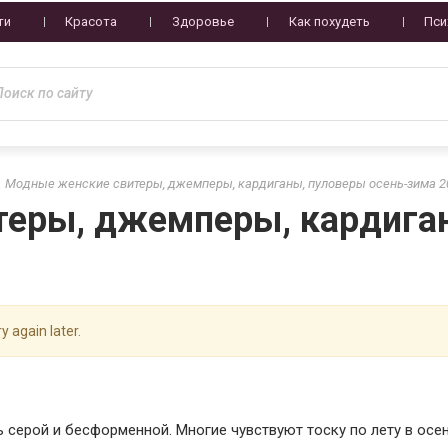
ти
Красота
Здоровье
Как похудеть
Пси
Модные женские свитеры, джемперы, кардиганы, пуловеры осень-зима 2
еры, джемперы, кардиган
y again later.
серой и бесформенной. Многие чувствуют тоску по лету в осе