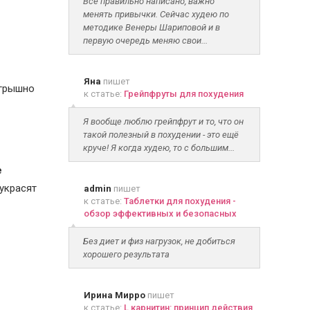
Всё правильно написано, важно
менять привычки. Сейчас худею по
методике Венеры Шариповой и в
первую очередь меняю свои...
Яна
пишет
грышно
к статье:
Грейпфруты для похудения
Я вообще люблю грейпфрут и то, что он
такой полезный в похудении - это ещё
круче! Я когда худею, то с большим...
е
украсят
admin
пишет
к статье:
Таблетки для похудения -
обзор эффективных и безопасных
Без диет и физ нагрузок, не добиться
хорошего результата
Ирина Мирро
пишет
к статье:
L карнитин: принцип действия,