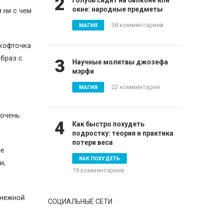
2
Голубь сидит на балконе или
окне: народные предметы
 ни с чем
38 комментариев
МАГИЯ
 кофточка
браз с
3
Научные молитвы джозефа
мэрфи
22 комментария
МАГИЯ
 очень
4
Как быстро похудеть
подростку: теория и практика
потери веса
ые
КАК ПОХУДЕТЬ
и,
19 комментариев
снежной
СОЦИАЛЬНЫЕ СЕТИ