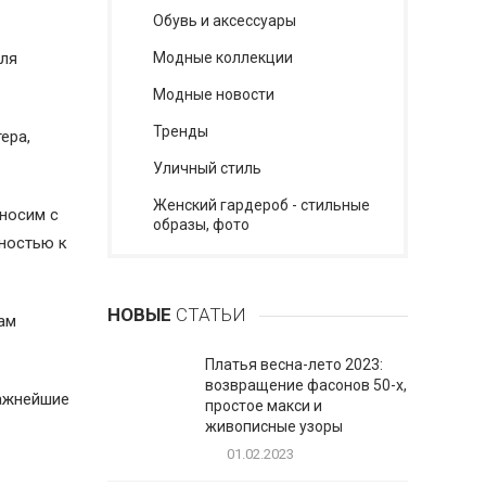
Обувь и аксессуары
для
Модные коллекции
Модные новости
Тренды
ера,
Уличный стиль
Женский гардероб - стильные
 носим с
образы, фото
нностью к
НОВЫЕ
СТАТЬИ
ам
Платья весна-лето 2023:
возвращение фасонов 50-х,
важнейшие
простое макси и
живописные узоры
01.02.2023