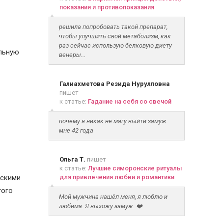
показания и противопоказания
решила попробовать такой препарат,
чтобы улучшить свой метаболизм, как
раз сейчас использую белковую диету
льную
венеры...
Галиахметова Резида Нурулловна
пишет
к статье:
Гадание на себя со свечой
почему я никак не магу выйти замуж
мне 42 года
Ольга Т.
пишет
к статье:
Лучшие симоронские ритуалы
ескими
для привлечения любви и романтики
того
Мой мужчина нашёл меня, я люблю и
любима. Я выхожу замуж. ❤️