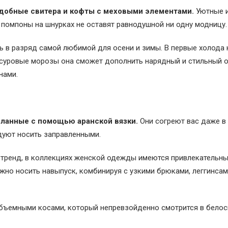
одобные свитера и кофты с меховыми элементами.
Уютные и
 помпоны на шнурках не оставят равнодушной ни одну модницу.
ь в разряд самой любимой для осени и зимы. В первые холода
в суровые морозы она сможет дополнить нарядный и стильный о
нами.
деланные с помощью аранской вязки.
Они согреют вас даже в
дуют носить заправленными.
й тренд, в коллекциях женской одежды имеются привлекательн
ожно носить навыпуск, комбинируя с узкими брюками, леггинсам
объемными косами, который непревзойденно смотрится в бело