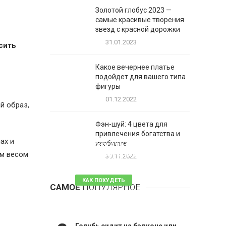
Золотой глобус 2023 —
самые красивые творения
звезд с красной дорожки
31.01.2023
сить
Какое вечернее платье
подойдет для вашего типа
фигуры
01.12.2022
й образ,
Фэн-шуй: 4 цвета для
привлечения богатства и
ах и
1
изобилие
Таблетки для похудения -
им весом
обзор эффективных и
30.11.2022
безопасных
КАК ПОХУДЕТЬ
САМОЕ
ПОПУЛЯРНОЕ
81 комментарий