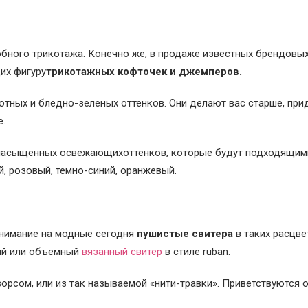
бного трикотажа. Конечно же, в продаже известных брендовы
их фигуру
трикотажных кофточек и джемперов.
лотных и бледно-зеленых оттенков. Они делают вас старше, пр
е.
 насыщенных освежающихоттенков, которые будут подходящим
, розовый, темно-синий, оранжевый.
внимание на модные сегодня
пушистые свитера
в таких расцве
ый или объемный
вязанный свитер
в стиле ruban.
орсом, или из так называемой «нити-травки». Приветствуются