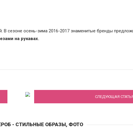
й. В сезоне осень-зима 2016-2017 знаменитые бренды предлож
езами на рукавах.
-
Какое вечернее платье подойдет для ва
типа фигуры
СЛЕДУЮЩАЯ СТАТЬ
РОБ - СТИЛЬНЫЕ ОБРАЗЫ, ФОТО