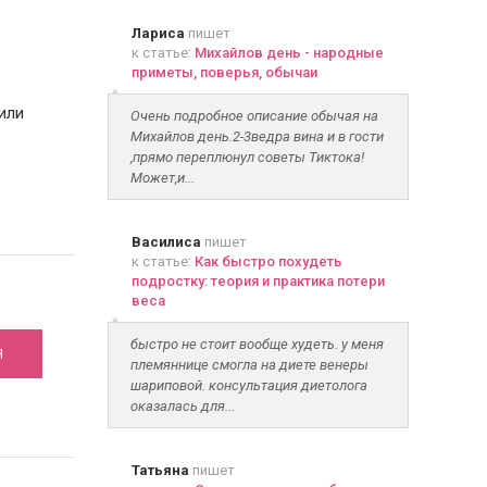
Лариса
пишет
к статье:
Михайлов день - народные
приметы, поверья, обычаи
или
Очень подробное описание обычая на
Михайлов день.2-3ведра вина и в гости
,прямо переплюнул советы Тиктока!
Может,и...
Василиса
пишет
к статье:
Как быстро похудеть
шего
подростку: теория и практика потери
веса
быстро не стоит вообще худеть. у меня
Я
племяннице смогла на диете венеры
шариповой. консультация диетолога
оказалась для...
Татьяна
пишет