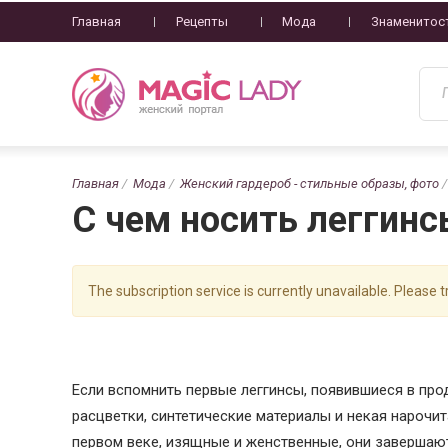
Главная
Рецепты
Мода
Знаменитос
Главная
Мода
Женский гардероб - стильные образы, фото
С чем носить леггинс
The subscription service is currently unavailable. Please tr
Если вспомнить первые леггинсы, появившиеся в про
расцветки, синтетические материалы и некая нарочи
первом веке, изящные и женственные, они заверша