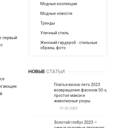
Модные коллекции
Модные новости
Тренды
Уличный стиль
е первый
Женский гардероб - стильные
ет
образы, фото
НОВЫЕ
СТАТЬИ
все
Платья весна-лето 2023:
легающие
возвращение фасонов 50-х,
ый
простое макси и
живописные узоры
01.02.2023
Золотой глобус 2023 —
самые красивые творения