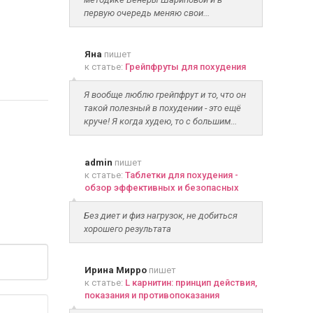
первую очередь меняю свои...
Яна
пишет
к статье:
Грейпфруты для похудения
Я вообще люблю грейпфрут и то, что он
такой полезный в похудении - это ещё
круче! Я когда худею, то с большим...
admin
пишет
к статье:
Таблетки для похудения -
обзор эффективных и безопасных
Без диет и физ нагрузок, не добиться
хорошего результата
Ирина Мирро
пишет
к статье:
L карнитин: принцип действия,
показания и противопоказания