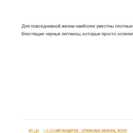
Для повседневной жизни наиболее уместны плотные 
блестящие черные леггинсы, которые просто ослепи
Модные женские куртки осень-зима 2015-
2016, фото
МОДА
ЖЕНСКИЙ ГАРДЕРОБ - СТИЛЬНЫЕ ОБРАЗЫ, ФОТО