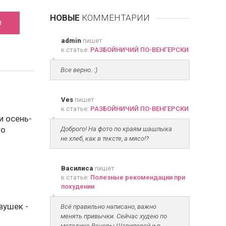
НОВЫЕ
КОММЕНТАРИИ
Я
admin
пишет
к статье:
РАЗБОЙНИЧИЙ ПО-ВЕНГЕРСКИ
Все верно. :)
Ves
пишет
к статье:
РАЗБОЙНИЧИЙ ПО-ВЕНГЕРСКИ
 осень-
то
Доброго! На фото по краям шашлыка
не хлеб, как в тексте, а мясо!?
Василиса
пишет
к статье:
Полезные рекомендации при
похудении
вушек -
Всё правильно написано, важно
менять привычки. Сейчас худею по
методике Венеры Шариповой и в