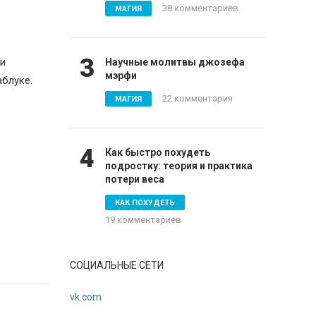
38 комментариев
МАГИЯ
3
ли
Научные молитвы джозефа
мэрфи
блуке.
22 комментария
МАГИЯ
4
Как быстро похудеть
подростку: теория и практика
потери веса
КАК ПОХУДЕТЬ
19 комментариев
СОЦИАЛЬНЫЕ СЕТИ
шего
vk.com