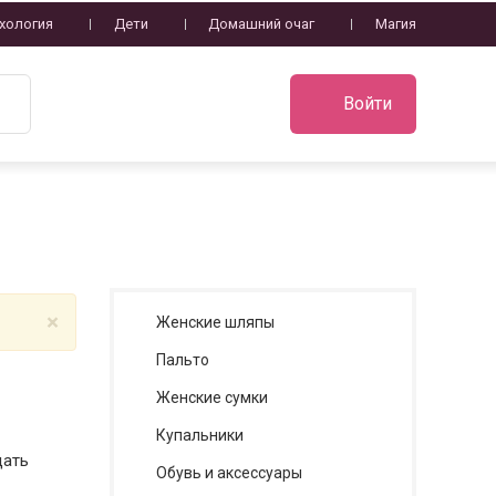
хология
Дети
Домашний очаг
Магия
Войти
×
Женские шляпы
Пальто
Женские сумки
Купальники
цать
Обувь и аксессуары