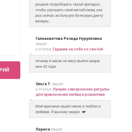
решила попробовать такой препарат,
чтобы улучшить свой метаболизм, как
раз сейчас использую белковую диету
венеры...
Галиахметова Резида Нурулловна
пишет
к статье:
Гадание на себя со свечой
почему я никак не магу выйти замуж
мне 42 года
РИЙ
Ольга Т.
пишет
к статье:
Лучшие симоронские ритуалы
для привлечения любви и романтики
Мой мужчина нашёл меня, я люблю и
любима. Я выхожу замуж. ❤️
Лариса
пишет