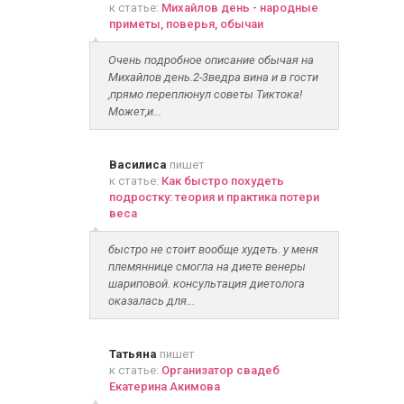
к статье:
Михайлов день - народные
приметы, поверья, обычаи
Очень подробное описание обычая на
Михайлов день.2-3ведра вина и в гости
,прямо переплюнул советы Тиктока!
Может,и...
Василиса
пишет
к статье:
Как быстро похудеть
подростку: теория и практика потери
веса
быстро не стоит вообще худеть. у меня
племяннице смогла на диете венеры
шариповой. консультация диетолога
оказалась для...
Татьяна
пишет
к статье:
Организатор свадеб
Екатерина Акимова