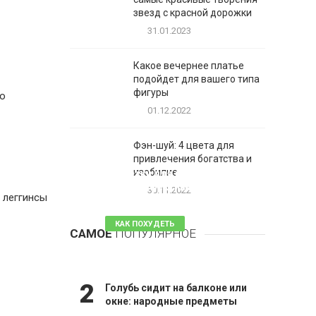
звезд с красной дорожки
31.01.2023
Какое вечернее платье
подойдет для вашего типа
фигуры
со
01.12.2022
Фэн-шуй: 4 цвета для
привлечения богатства и
1
изобилие
Таблетки для похудения -
обзор эффективных и
30.11.2022
 леггинсы
безопасных
КАК ПОХУДЕТЬ
САМОЕ
ПОПУЛЯРНОЕ
81 комментарий
2
Голубь сидит на балконе или
окне: народные предметы