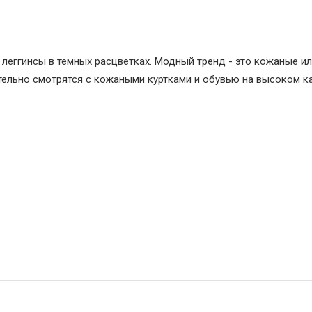
леггинсы в темных расцветках. Модный тренд - это кожаные и
тельно смотрятся с кожаными куртками и обувью на высоком ка
Какое вечернее платье подойдет для ва
типа фигуры