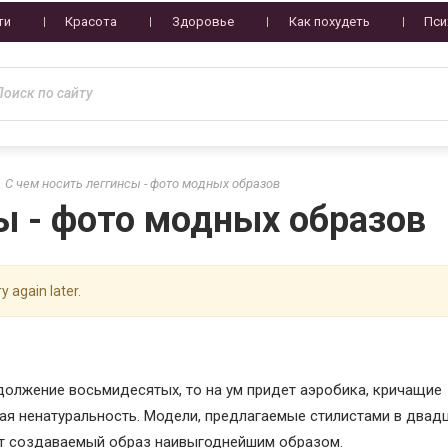
ти
Красота
Здоровье
Как похудеть
Пси
С чем носить леггинсы - фото модных образов
ы - фото модных образов
y again later.
должение восьмидесятых, то на ум придет аэробика, кричащие
тая ненатуральность. Модели, предлагаемые стилистами в двад
ют создаваемый образ наивыгоднейшим образом.