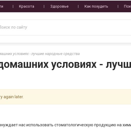
ти
Красота
Здоровье
Как похудеть
Пси
машних условиях - лучшие народные средства
 домашних условиях - луч
y again later.
ынуждает нас использовать стоматологическую продукцию на хим