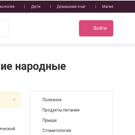
хология
Дети
Домашний очаг
Магия
Войти
шие народные
×
Полезное
Продукты питания
Прыщи
ической
Стоматология