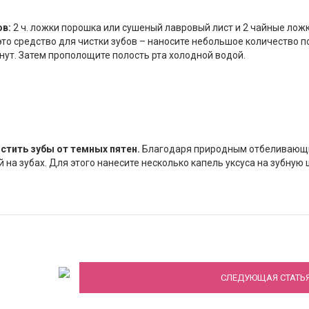
ов:
2 ч. ложки порошка или сушеный лавровый лист и 2 чайные лож
это средство для чистки зубов – наносите небольшое количество 
инут. Затем прополощите полость рта холодной водой.
стить зубы от темных пятен.
Благодаря природным отбеливаю
 на зубах. Для этого нанесите несколько капель уксуса на зубную 
Плюсы и минусы отбеливания зубов
СЛЕДУЮЩАЯ СТАТЬ