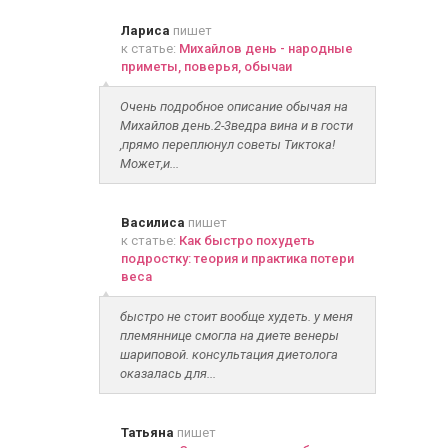
Лариса
пишет
к статье:
Михайлов день - народные
приметы, поверья, обычаи
Очень подробное описание обычая на
Михайлов день.2-3ведра вина и в гости
,прямо переплюнул советы Тиктока!
Может,и...
Василиса
пишет
к статье:
Как быстро похудеть
подростку: теория и практика потери
веса
быстро не стоит вообще худеть. у меня
племяннице смогла на диете венеры
шариповой. консультация диетолога
оказалась для...
Татьяна
пишет