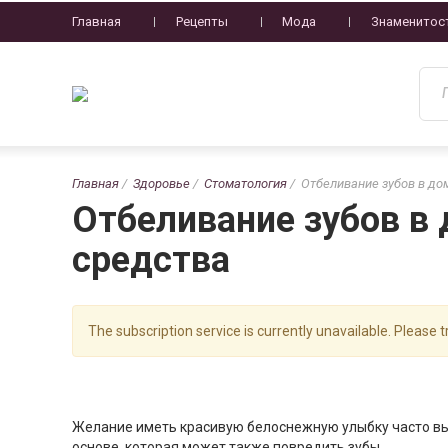
Главная
Рецепты
Мода
Знаменитос
Главная
Здоровье
Стоматология
Отбеливание зубов в до
Отбеливание зубов в
средства
The subscription service is currently unavailable. Please tr
Желание иметь красивую белоснежную улыбку часто в
основе, которая может также повредить зубы.