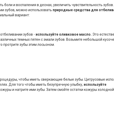
 боли и воспаления в деснах, увеличить чувствительность зубов.
ми зубов, можно использовать
природные средства для отбелив
мальный вариант:
 отбеливании зубов -
используйте оливковое масло.
Это естеств
азличных темных пятен с эмали зубов. Возьмите небольшой кусоче
го протрите зубы этим лосьоном.
 процедуры, чтобы иметь сверкающие белые зубы. Цитрусовые исп
целях. Для того чтобы иметь безупречную улыбку,
используйте
кожуры и натрите ими зубы. Затем смойте остатки кожуры холодной