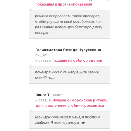
показания и противопоказания
решила попробовать такой препарат,
чтобы улучшить свой метаболизм, как
раз сейчас использую белковую диету
венеры...
Галиахметова Резида Нурулловна
пишет
к статье:
Гадание на себя со свечой
почему я никак не магу выйти замуж
мне 42 года
Ольга Т.
пишет
к статье:
Лучшие симоронские ритуалы
для привлечения любви и романтики
Мой мужчина нашёл меня, я люблю и
любима. Я выхожу замуж. ❤️