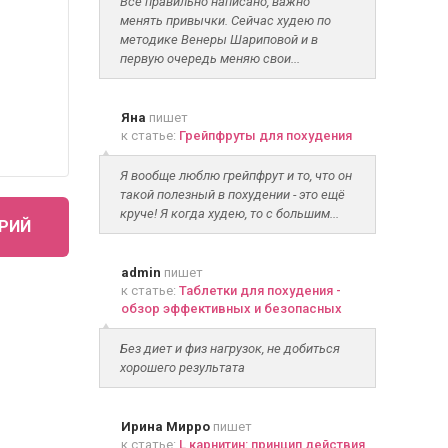
Всё правильно написано, важно
менять привычки. Сейчас худею по
методике Венеры Шариповой и в
первую очередь меняю свои...
Яна
пишет
к статье:
Грейпфруты для похудения
Я вообще люблю грейпфрут и то, что он
такой полезный в похудении - это ещё
круче! Я когда худею, то с большим...
РИЙ
admin
пишет
к статье:
Таблетки для похудения -
обзор эффективных и безопасных
Без диет и физ нагрузок, не добиться
хорошего результата
Ирина Мирро
пишет
к статье:
L карнитин: принцип действия,