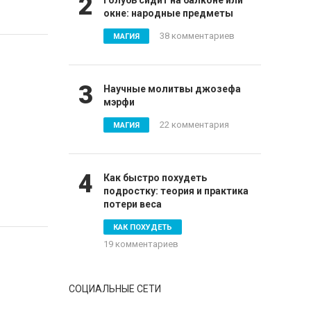
2
Голубь сидит на балконе или
окне: народные предметы
38 комментариев
МАГИЯ
3
Научные молитвы джозефа
мэрфи
22 комментария
МАГИЯ
4
Как быстро похудеть
подростку: теория и практика
потери веса
КАК ПОХУДЕТЬ
19 комментариев
СОЦИАЛЬНЫЕ СЕТИ