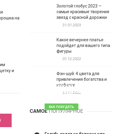
Золотой глобус 2023 —
самые красивые творения
ки
звезд с красной дорожки
порошка на
31.01.2023
Какое вечернее платье
подойдет для вашего типа
фигуры
01.12.2022
щим
щетку и
Фэн-шуй: 4 цвета для
привлечения богатства и
1
изобилие
Таблетки для похудения -
обзор эффективных и
30.11.2022
безопасных
КАК ПОХУДЕТЬ
САМОЕ
ПОПУЛЯРНОЕ
81 комментарий
Я